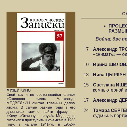
С
ПРОЦЕС
РАЗМЫ
Война: две 
7
Александр Т
«снимать» — од
10
Ирина ШИЛОВ
13
Нина ЦЫРКУН
15
Светлана ИШ
компьютерной 
МУЗЕЙ КИНО
Свой так и не состоявшийся фильм
«Окаянная сила» Александр
17
Александр Д
МЕДВЕДКИН считал главным делом
жизни. В самые разные годы в его
24
Тамара СЕРГ
дневниках можно найти фразу —
судьбы. К порт
«Хочу «Окаянную силу»!» Медведкин
готовился приступить к съемкам в 1935
году, в начале 1941-го, в 1962-м