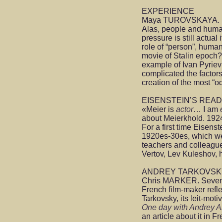
EXPERIENCE
Maya TUROVSKAYA. Fi
Alas, people and human
pressure is still actual
role of “person”, human 
movie of Stalin epoch?
example of Ivan Pyrie
complicated the factor
creation of the most “od
EISENSTEIN’S REA
«Mеier is
actor
… I am
about Меierkhold. 192
For a first time Eisenst
1920es-30es, which wer
teachers and colleagu
Vertov, Lev Kuleshov, 
ANDREY TARKOVS
Chris MARKER. Seven
French film-maker refle
Tarkovsky, its leit-mot
One day with Andrey A
an article about it in F