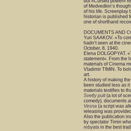
but «Cursed power» re
of Medvedkin’s thoughts
of his life. Screenplay
historian is published fo
one of shorthand record
DOCUMENTS AND C
Yuri SAAKOV. «To come
hadn’t seen at the ci
October, 8, 1940.
Elena DOLGOPYAT. «Th
statement». From the h
materials of Cinema m
Vladimir TIMIN. To bols
art.
A history of making th
been studied less as i
materials testifies to th
Svetly putt
(a lot of sc
comedy)
,
documents abo
Vesna
(a script was al
releasing was provided 
Also the publication in
by spectator Timin wh
rebyata
in the best trad