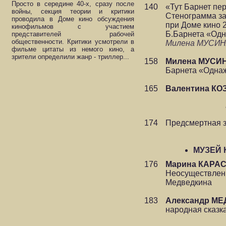
Просто в середине 40-х, сразу после
140
«Тут Барнет пе
войны, секция теории и критики
Стенограмма за
проводила в Доме кино обсуждения
при Доме кино 
кинофильмов с участием
Б.Барнета «Од
представителей рабочей
общественности. Критики усмотрели в
Милена МУСИ
фильме цитаты из немого кино, а
зрители определили жанр - триллер...
158
Милена МУСИ
Барнета «Одна
165
Валентина К
174
Предсмертная з
МУЗЕЙ 
176
Марина КАРА
Неосуществлен
Медведкина
183
Александр М
народная сказк