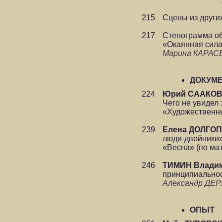
215
Сцены из други
217
Стенограмма об
«Окаянная сила»
Марина КАРАС
ДОКУМ
224
Юрий СААКО
Чего не увидел 
«Художественны
239
Елена ДОЛГО
люди-двойники»
«Весна» (по ма
246
ТИМИН Влади
принципиальнос
Александр ДЕ
ОПЫТ