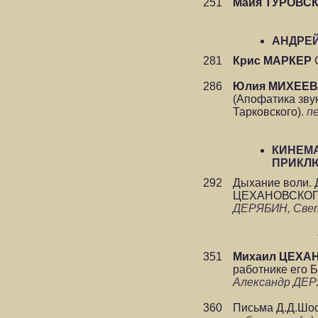
251
Майя ТУРОВС
АНДРЕЙ
281
Крис МАРКЕР
С
286
Юлия МИХЕЕ
(Апофатика зву
Тарковского).
п
КИНЕМА
ПРИКЛ
292
Дыхание воли. 
ЦЕХАНОВСКО
ДЕРЯБИН, Све
351
Михаил ЦЕХА
работнике его Б
Александр ДЕР
360
Письма Д.Д.Шо