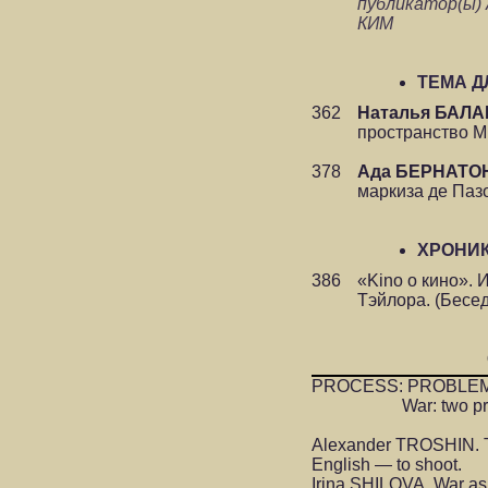
публикатор(ы)
КИМ
ТЕМА 
362
Наталья БАЛ
пространство М
378
Ада БЕРНАТО
маркиза де Паз
ХРОНИ
386
«Kino о кино». 
Тэйлора. (Бесед
PROCESS: PROBLEM
War: two pr
Alexander TROSHIN. To 
English — to shoot.
Irina SHILOVA. War as