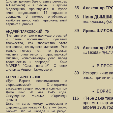
(фильм должен был ставить режиссер
А.Салтыков) и в 1973-м. В архиве
35
Александр Т
Медведкина, хранящемся в Музее
кино, представлено 14 вариантов
сценария. В номере опубликован
36
Нина ДЫМШИ
наиболее целостный, первоначальный
интервьюер(ы
вариант сценария.
39
Ирина ШИЛОВ
АНДРЕЙ ТАРКОВСКИЙ - 70
"Нет другого такого пахнущего землей
и столь пронизанного чувством
творчества, как творчество этого
режиссера, слывущего мистиком. Уже
45
Александр И
только потому нет, что русская
«Звезда»
публ
мистика отличается от христианской
мистики, испытывающей ужас перед
телесностью и природой". - Крис
МАРКЕР, "Семь печатей". О семи
В ПРОС
фильмах Андрея Тарковского.
89
История кино к
БОРИС БАРНЕТ - 100
эпоха примитив
«Тут Барнет перекликается с
сюрреализмом!» Стенограмма
заседания секции теории и критики при
БОРИС 
Доме кино 28 мая 1945 года.
Обсуждение фильма «Однажды
116
«Тебе дана так
ночью».
просмотр карти
Есть ли связь между Шкловским и
апреля 1936 го
шарикоподшипниками? Есть — Борис
Барнет. Это не шарада и не ребус.