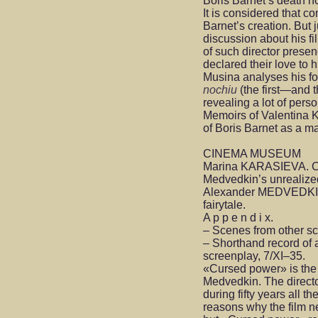
Boris Barnet’s death no
It is considered that 
Barnet’s creation. But 
discussion about his f
of such director prese
declared their love to 
Musina analyses his f
nochiu
(the first—and th
revealing a lot of pers
Memoirs of Valentina Ko
of Boris Barnet as a m
CINEMA MUSEUM
Marina KARASIEVA. Cu
Medvedkin’s unrealize
Alexander MEDVEDKIN.
fairytale.
A p p e n d i x.
– Scenes from other sc
– Shorthand record of
screenplay, 7/XI–35.
«Cursed power» is the
Medvedkin. The directo
during fifty years all t
reasons why the film n