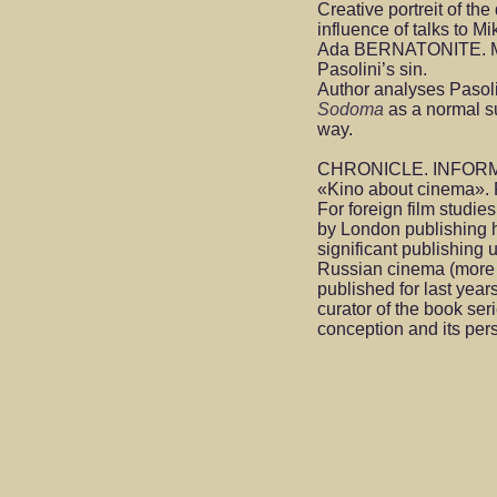
Creative portreit of the
influence of talks to Mi
Ada BERNATONITE. Mys
Pasolini’s sin.
Author analyses Pasol
Sodoma
as a normal su
way.
CHRONICLE. INFOR
«Kino about cinema». R
For foreign film studie
by London publishing h
significant publishing
Russian cinema (more
published for last year
curator of the book seri
conception and its per