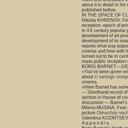
about it in detail in 
published before.
IN THE SPACE OF C
Nikolai KHRENOV. Film 
reception: epoch of pri
In XX century popular 
development of art pro
development of its mas
reports what way popula
cinema and how with he
turned out to be in cen
mass public reception
BORIS BARNET—10
«You’ve been given w
about
U samogo sineg
cinema.
«Here Barnet has some
— Shorthand record of 
section in House of ci
discussion — Barnet’s
Milena MUSINA. Fear a
picture
Odnazhdy noch
Valentina KOZINTSEVA
A p p e n d i x.