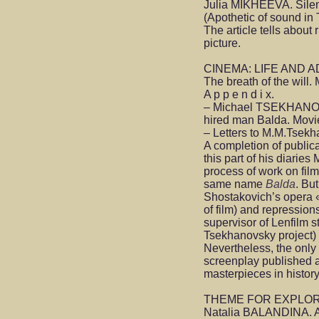
Julia MIKHEEVA. Silen
(Apothetic of sound in
The article tells about
picture.
CINEMA: LIFE AND
The breath of the will.
A p p e n d i x.
– Michael TSEKHANOVS
hired man Balda. Movie
– Letters to M.M.Tsek
A completion of publica
this part of his diari
process of work on film 
same name
Balda
. Bu
Shostakovich’s opera
of film) and repressio
supervisor of Lenfilm 
Tsekhanovsky project) b
Nevertheless, the only
screenplay published a
masterpieces in history
THEME FOR EXPLO
Natalia BALANDINA. A p