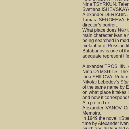
Nina TSYRKUN. Talent’s
Svetlana ISHEVSKAYA.
Alexander DERIABIN. 
Tamara SERGEEVA. Bein
director’s portreit.
What place does
War
main character Ivan a m
being searched in moder
metaphor of Russian li
Balabanov is one of the
adequate represent life
Alexander TROSHIN. «
Nina DYMSHITS. The 
Irina SHILOVA. Return
Nikolai Lebedev’s S
ta
of the same name by E
on what place it take
and how it corresponds
A p p e n d i x.
Alexander IVANOV. On 
Memoirs.
In 1949 the novel «Star
time by Alexander Ivan
much and distributed onl