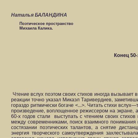
Наталья БАЛАНДИНА
Поэтическое пространство
Михаила Калика.
Конец 50-
Чтение вслух поэтом своих стихов иногда вызывает в
реакции точно указал Микаэл Таривердиев, заметивши
гораздо ритмически богаче <...>. Читать стихи вслух
произведение, воплощенное режиссером на экране, а 
60-х годов стали выступать с чтением своих стихов
между современниками, поиск взаимного понимания 
состязании поэтических талантов, а снятие диста
энергия творческого самоутверждения захлестывал