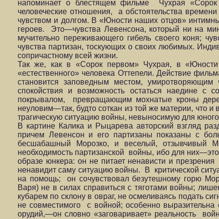
напоминает о блестящем фильме Чухрая «Сорок 
человеческие отношения, а обстоятельства времен
чувством и долгом. В «Юности наших отцов» интимны
героев. Это—чувства Левенсона, который ни на мину
мучительно переживающего гибель своего коня; чу
чувства партизан, тоскующих о своих любимых. Инди
сопричастному всей жизни.
Так же, как в «Сорок первом» Чухрая, в «Юност
«естественного» человека Оттепели. Действие фильма 
становится заповедным местом, умиротворяющим 
спокойствия и возможность остаться наедине с 
покрывалом, превращающим мохнатые кроны дерев
неуловим—так, будто соткан из той же материи, что и
трагическую ситуацию войны, невыносимую для юного 
В картине Калика и Рыцарева авторский взгляд ра
причем Левенсон и его партизаны показаны с бо
бесшабашный Морозко, и веселый, отзывчивый М
необходимость партизанской войны, ибо для них—это
образе юнкера: он не питает ненависти и презрения
ненавидит саму ситуацию войны. В критической ситу
на помощь; он сочувствовал безутешному горю Моро
Варя) не в силах справиться с тяготами войны; лиш
кубарем по склону в овраг, не осмеливаясь подать си
не совместимого с войной; особенно выразительна
орудий,—он словно «заговаривает» реальность войны