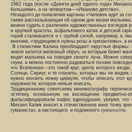
1962 года (после «Девяти дней одного года» Михаил
большими», а на четвертом—«Иваново детство».
Незадолго до появления картины «Человек идет за со
также рассказывающая об одном дне жизни мальчика.
можно судить о различиях художественных взглядов ре
и хрупкой красоты, асфальтового катка и детской скр
герой сталкивается и с грубой силой, например, в л
мнению, «трудящимся нужны розы и хризантемы», а н
В стилистике Калика преобладают округлые формы: о
земле катится железный обруч, за которым бежит маль
ведет мальчика на поводке своего луча. Можно сове
скуки, а можно постоянно радоваться поэзии повседн
что Вселенная—это такой круг, центр которого везде
Солнце, Сириус и те планеты, которых мы не видим, 
нужно вонзить ножку циркуля, чтобы описать этот к
окружности, которую нельзя описать.
Традиционному советскому кинематографу героичес
эстетику, основанную на восхищении предметно-
фальсифицировали пафос единодушия, уверяя, что «
Михаил Калик вносит в отечественное кино точку зре
гуманиста», а настоящего и подлинного
гуманиста.