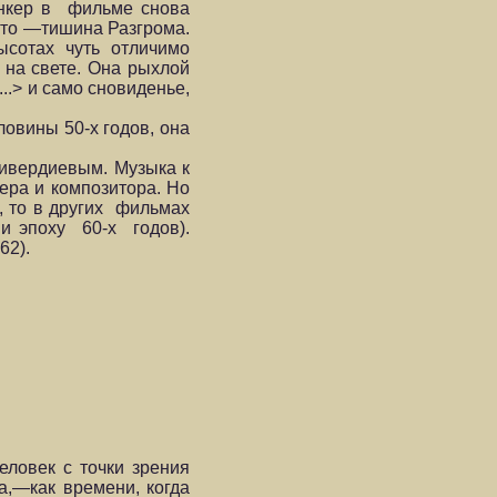
юнкер в фильме снова
 это —тишина Разгрома.
сотах чуть отличимо
 на свете. Она рыхлой
..> и само сновиденье,
овины 50-х годов, она
ривердиевым. Музыка к
ера и композитора. Но
, то в других фильмах
и эпоху 60-х годов).
62).
ловек с точки зрения
а,—как времени, когда