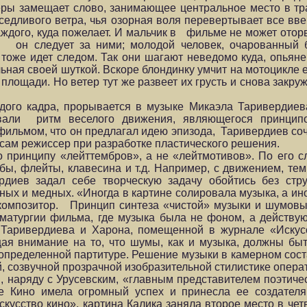
еры замещает слово, занимающее центральное место в тр
едливого ветра, чья озорная воля перевертывает все вве
каждого, куда пожелает. И мальчик в фильме не может ото
, он следует за ними; молодой человек, очарованный 
оже идет следом. Так они шагают неведомо куда, опьяне
льная своей шуткой. Вскоре блондинку умчит на мотоцикле е
лощади. Но ветер тут же развеет их грусть и снова закру
дого кадра, прорывается в музыке Микаэла Таривердиев
авали ритм веселого движения, являющегося принципо
 фильмом, что он предлагал идею эпизода, Таривердиев со
сам режиссер при разработке пластического решения.
о принципу «лейттембров», а не «лейтмотивов». По его 
ы, флейты, клавесина и т.д. Например, с движением, те
рдиев задал себе творческую задачу обойтись без стр
ных и медных. «Иногда в картине солировала музыка, а ин
композитор. Принцип синтеза «чистой» музыки и шумовы
матургии фильма, где музыка была не фоном, а действу
аривердиева и Харона, помещенной в журнале «Искусст
я внимание на то, что шумы, как и музыка, должны быт
определенной партитуре. Решение музыки в камерном сост
, созвучной прозрачной изобразительной стилистике опера
 наряду с Урусевским, «главным представителем поэтиче
е Кино имела огромный успех и принесла ее создател
кусство кино», картина Калика заняла второе место в че