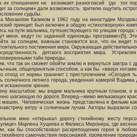
 в их отношениях не возникает разногласий (до тех пор
т за солнцем» дали возможность зрителю ощутить острот
гословение судьбы.
на Михаилом Каликом в 1962 году на киностудии Молдов
ческий принцип был включен в общую «стихотворную» ком
ясь на пути мальчика, путешествующего по улицам города:
ут меня, ведут по заданной единожды программе»[5]. Эт
йти за солнцем, важным становится все, что он видит п
стоятельного постижения мира. Окружающая действительно
средственность детского восприятия мира. Устремляя 
 поверенными тайн природы.
в, что так он сможет обойти землю и вернуться завтра с 
бычным, общепринятым способом, а как бы «вверх ногами
ого отход от нормы граничит с преступлением: «Сегодня т
ть солнечного летнего города, увиденная камерой Вадима
яя искаженное зрение.
ену масштабов: мы видим мальчика крупным планом, и в
еренно шагающую по дороге. Вперед—мимо мелькающих красо
их машин. Человеческая жизнь представлена в фильме к
австречу ветру и солнечным лучам. Авторы выразили сос
ельном кино «открывал дорогу стихийному жесту перс
улице» Марлена Хуциева и Феликса Миронера, где весенн
ми, как бы способствовал раскрепощению героя в любовн
тихийного самочувствия персонажей, проявление природно