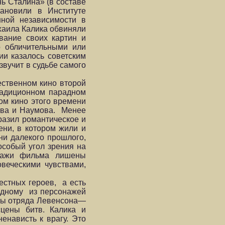
ь Сталина» (в составе
тановили в Институте
нной независимости в
ихаила Калика обвиняли
вание своих картин и
 обличительными или
ии казалось советским
вучит в судьбе самого
ественном кино второй
радиционном парадном
ом кино этого времени
ова и Наумова. Менее
разил романтическое и
ни, в котором жили и
ни далекого прошлого,
особый угол зрения на
онажи фильма лишены
веческими чувствами,
естных героев, а есть
одному из персонажей
аны отряда Левенсона—
 сцены битв. Калика и
енависть к врагу. Это