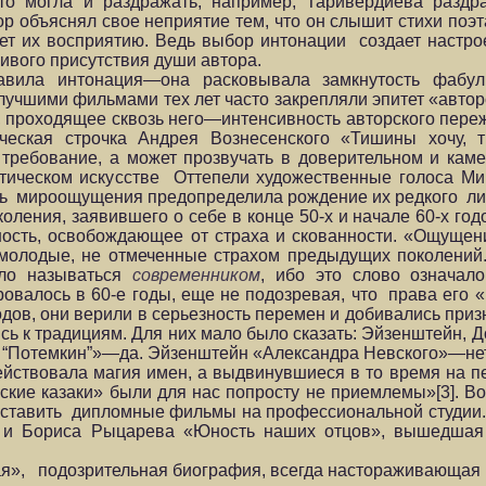
сто могла и раздражать, например, Таривердиева разд
ор объяснял свое неприятие тем, что он слышит стихи поэ
ет их восприятию. Ведь выбор интонации создает настро
ивого присутствия души автора.
авила интонация—она расковывала замкнутость фабу
лучшими фильмами тех лет часто закрепляли эпитет «автор
е, проходящее сквозь него—интенсивность авторского пере
ическая строчка Андрея Вознесенского «Тишины хочу,
требование, а может прозвучать в доверительном и каме
этическом искусстве Оттепели художественные голоса М
сть мироощущения предопределила рождение их редкого лир
коления, заявившего о себе в конце 50-х и начале 60-х г
ность, освобождающее от страха и скованности. «Ощущен
о молодые, не отмеченные страхом предыдущих поколений
ыло называться
современником
, ибо это слово означало
овалось в 60-е годы, еще не подозревая, что права его «
 годов, они верили в серьезность перемен и добивались при
ь к традициям. Для них мало было сказать: Эйзенштейн, Д
а “Потемкин”»—да. Эйзенштейн «Александра Невского»—н
ействовала магия имен, а выдвинувшиеся в то время на п
ские казаки» были для нас попросту не приемлемы»[3]. Во
о ставить дипломные фильмы на профессиональной студии. 
 и Бориса Рыцарева «Юность наших отцов», вышедшая 
ая», подозрительная биография, всегда настораживающая 