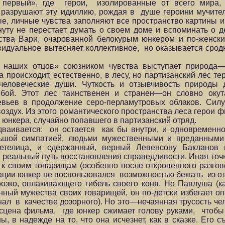
первый», где герои, изолированные от всего мира, 
и разрушают эту идиллию, рождая в душе героини мучите
е, личные чувства заполняют все пространство картины 
ту не перестает думать о своем доме и вспоминать о де
вства Вари, очарованной белокурым юнкером и по-женс
видуальное вытесняет коллективное, но оказывается срод
и наших отцов» союзником чувства выступает природа
происходит, естественно, в лесу, но партизанский лес те
человеческие души. Чуткость и отзывчивость природы
собой. Этот лес таинственен и странен—он словно ок
ьев в продолжение серо-перламутровых облаков. Силу
 воздух. Из этого романтического пространства леса герои
юнкера, случайно попавшего в партизанский отряд.
здваивается: он остается как бы внутри, и одновременн
льшой симпатией, людьми мужественными и преданными
етелица, и сдержанный, верный Левенсону Бакланов 
 реальный путь восстановления справедливости. Иная точ
 к своим товарищам (особенно после откровенного разгов
ации юнкер не воспользовался возможностью бежать из о
зко, оплакивающего гибель своего коня. Но Павлуша (к
енный мужества своих товарищей, он по-детски избегает о
гнал в качестве дозорного). Но это—нечаянная трусость че
 сцена фильма, где юнкер сжимает голову руками, чтоб
, в надежде на то, что она исчезнет, как в сказке. Его 