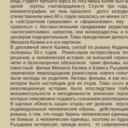
Ведь студент третьего курса ВГИКа Миша Калик был 
целой группы «заговорщиков»). Спустя три года
кинематографии, но тень прошлого долго затрудн
отечественном кино 60-х годов оказалась не менее ос
в «абстрактном гуманизме» и «формализме», ему 
сражаться с бессмысленными придирками редакто
«антисоветскими»; напротив, они жизнерадостны и п
цензорам подозрительным. Тема преодоления догматиз
Михаила Калика и в его картинах.
В дипломной ленте Калика, снятой по роману Фадее
половины 50-х годов. Режиссеров интересовала те
решении, а человеческая история, не внешний героиз
четко и безоговорочно обозначили такие фильмы, 
известный фильм Михаила Калика и Бориса Рыцарева
лирическое мироощущение режиссеров нового покол
были молоды их родители. Авторы фильма, и как исс
которое было настоящим для их отцов. Тема
иного
революционную историю, была впоследствии гл
монументальности и неподвижности эпических геро
которые невозможно подавить сознанием революционн
В картине «Юность наших отцов» нет деления персо
индивидуальные человеческие образы, действующие
романа, о том, что «надо беречь человеческие един
не боевые, а человеческие единицы, поэтому их буд
Рыцарева интересует, прежде всего, то сокровенное