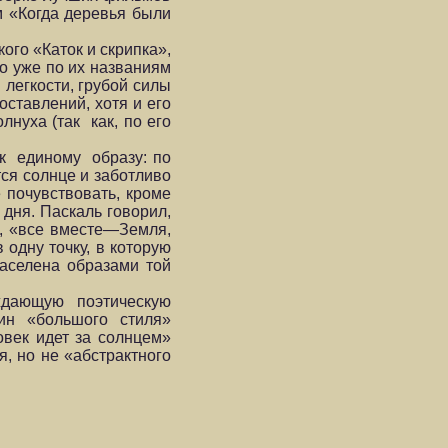
м «Когда деревья были
ого «Каток и скрипка»,
о уже по их названиям
 легкости, грубой силы
оставлений, хотя и его
лнуха (так как, по его
 к единому образу: по
тся солнце и заботливо
 почувствовать, кроме
 дня. Паскаль говорил,
а, «все вместе—Земля,
одну точку, в которую
населена образами той
рждающую поэтическую
ин «большого стиля»
овек идет за солнцем»
, но не «абстрактного