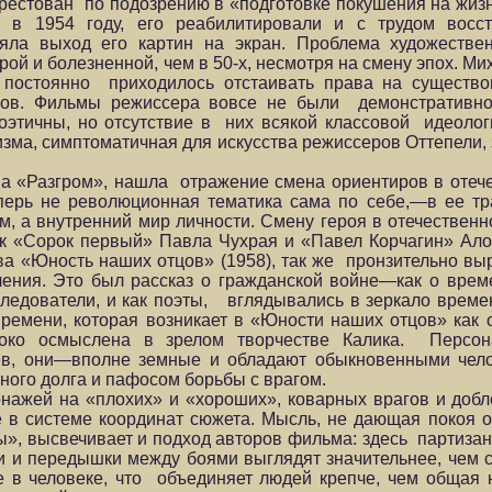
арестован по подозрению в «подготовке покушения на жизн
, в 1954 году, его реабилитировали и с трудом восс
яла выход его картин на экран. Проблема художестве
трой и болезненной, чем в 50-х, несмотря на смену эпох. М
постоянно приходилось отстаивать права на существо
ров. Фильмы режиссера вовсе не были демонстративно
оэтичны, но отсутствие в них всякой классовой идеолог
ма, симптоматичная для искусства режиссеров Оттепели, з
ва «Разгром», нашла отражение смена ориентиров в отеч
перь не революционная тематика сама по себе,—в ее т
м, а внутренний мир личности. Смену героя в отечественн
как «Сорок первый» Павла Чухрая и «Павел Корчагин» Ал
 «Юность наших отцов» (1958), так же пронзительно вы
ения. Это был рассказ о гражданской войне—как о време
ледователи, и как поэты, вглядывались в зеркало време
времени, которая возникает в «Юности наших отцов» как 
убоко осмыслена в зрелом творчестве Калика. Перс
ев, они—вполне земные и обладают обыкновенными чело
ого долга и пафосом борьбы с врагом.
нажей на «плохих» и «хороших», коварных врагов и добл
 в системе координат сюжета. Мысль, не дающая покоя 
ицы», высвечивает и подход авторов фильма: здесь партиз
ни и передышки между боями выглядят значительнее, чем
 в человеке, что объединяет людей крепче, чем общая н