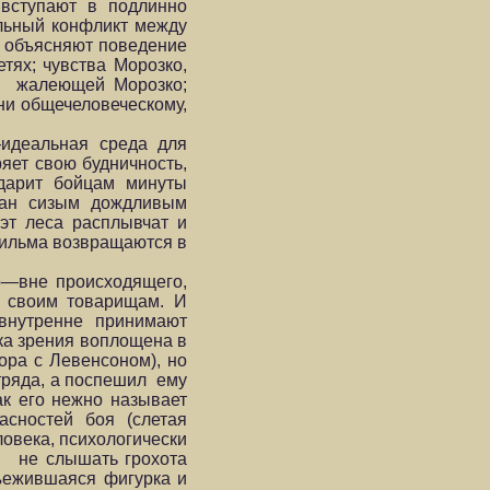
вступают в подлинно
льный конфликт между
и объясняют поведение
тях; чувства Морозко,
ки жалеющей Морозко;
ни общечеловеческому,
—идеальная среда для
ряет свою будничность,
 дарит бойцам минуты
утан сизым дождливым
эт леса расплывчат и
 фильма возвращаются в
о—вне происходящего,
 своим товарищам. И
внутренне принимают
ка зрения воплощена в
ора с Левенсоном), но
тряда, а поспешил ему
ак его нежно называет
пасностей боя (слетая
ловека, психологически
ы не слышать грохота
съежившаяся фигурка и