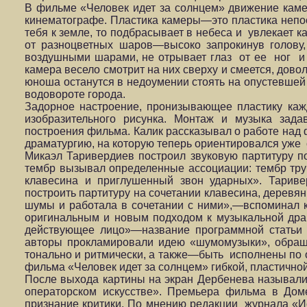
В фильме «Человек идет за солнцем» движение кам
кинематографе. Пластика камеры—это пластика непос
тебя к земле, то подбрасывает в небеса и увлекает 
от разноцветных шаров—высоко запрокинув голову
воздушными шарами, не отрывает глаз от ее ног и т
камера весело смотрит на них сверху и смеется, дово
юноша останутся в недоумении стоять на опустевшей п
водовороте города.
Задорное настроение, пронизывающее пластику каж
изобразительного рисунка. Монтаж и музыка зад
построения фильма. Калик рассказывал о работе над
драматургию, на которую теперь ориентировался уже 
Микаэл Таривердиев построил звуковую партитуру п
тембр вызывал определенные ассоциации: тембр труб
клавесина и приглушенный звон ударных». Тариве
построить партитуру на сочетании клавесина, деревян
шумы и работала в сочетании с ними»,—вспоминал 
оригинальным и новым подходом к музыкальной дра
действующее лицо»—название программной статьи Т
авторы прокламировали идею «шумомузыки», обраща
тонально и ритмически, а также—быть исполнены по 
фильма «Человек идет за солнцем» гибкой, пластичной
После выхода картины на экран Дербенева называли,
операторском искусстве». Премьера фильма в Дом
признание критики. По мнению редакции журнала «Ис