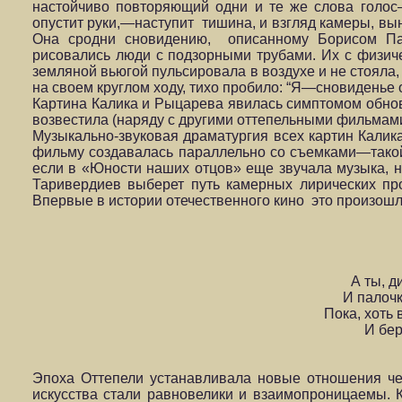
настойчиво повторяющий одни и те же слова голо
опустит руки,—наступит тишина, и взгляд камеры, вы
Она сродни сновидению, описанному Борисом Па
рисовались люди с подзорными трубами. Их с физиче
земляной вьюгой пульсировала в воздухе и не стояла,
на своем круглом ходу, тихо пробило: “Я—сновиденье о
Картина Калика и Рыцарева явилась симптомом обнов
возвестила (наряду с другими оттепельными фильмам
Музыкально-звуковая драматургия всех картин Калик
фильму создавалась параллельно со съемками—такой
если в «Юности наших отцов» еще звучала музыка, н
Таривердиев выберет путь камерных лирических пр
Впервые в истории отечественного кино это произошло
А ты, д
И палочк
Пока, хоть 
И бер
А
Эпоха Оттепели устанавливала новые отношения че
искусства стали равновелики и взаимопроницаемы. 