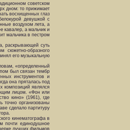
адиционном советском
рх дном: то прижимает
рвать восхищенных глаз
белокурой девушкой с
нные воздухом лета, а
е кавалер, а мальчик и
жит мальчика в пестром
а, раскрывающей суть
м сюжетно-образного
чинял его музыкальную
словам, «определенный
мпом был связан тембр
унных инструментов и
огда она пряталась под
х композиций являлся
ющим лицом. «Фон или
во кино» (1961), где
ь точно организованы
аве сделало партитуру
тора.
ского кинематографа в
ям почти единодушное
тверке лучших фильмов