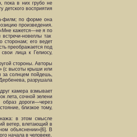
, пока в них грубо не
у детского восприятия
а-филм; по форме она
позицию произведения.
 «Мне кажется—не я по
и встречи-новеллы так
о сторонам; его ведет
сть преображается под
свои лица к Гелиосу,
другой стороны. Авторы
» (с высоты крыши или
ы за солнцем пойдешь,
 Дербенева, разрушала
друг камера взмывает
к лета, сочной зелени
ак образ дороги—через
тояние, близкое тому,
онажа: в этом смысле
ий ветер, влетающий в
ом объяснении»[6]. В
го начала в человеке.