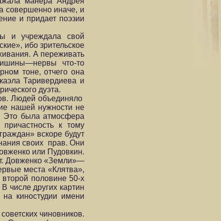
ражала манера Андрея
та совершенно иначе, и
ение и придает поэзии
лы и учреждала свой
ские», ибо зрительское
живания. А переживать
 тишины—нервы что-то
рном тоне, отчего она
икаэла Таривердиева и
ического дуэта.
одов. Людей объединяло
ие нашей нужности не
. Это была атмосфера
 причастность к тому
граждан» вскоре будут
знания своих прав. Они
овженко или Пудовкин.
ет. Довженко «Земли»—
ервые места «Клятва»,
 второй половине 50-х
В числе других картин
на киностудии имени
советских чиновников.