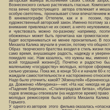
авторская манера исполнения своих стихов запро
Вознесенского сильно растягивать гласные. Композит
поза вечно протестующего автора отвлекает и меша
особую светотень, пронизывает стихи впечатлением ж
В кинематографе Оттепели, как и в поэзии, пр
художественный авторский закон. Именно поэтому за 
внимание привлекал не их сюжет, а нечто неуловимо
и чувствовать можно по-разному: например, поэт
обожжены» может быть прочитана как громогласное 
будет восприниматься не менее пронзительно. В по
Михаила Калика звучали в унисон, потому что общно
Образ творческого братства входил в стиль жизни по
само время, внушающее радость, надежду и уверен
покидало нас. Нам казалось, что нужны мы, именн
всей тогдашней жизни»[2]. Почетно и радостно б
маленькому «государству» молодых, которое сформир
сильно урезаны. Пока же, в конце 50-х и начале 60-х
жаждали самостоятельности и настороженно относилис
Надо было уточнить: какой? Эйзенштейн «Броненосц
да. Довженко «Мичурина»—нет. «На нас никогда не д
«Падение Берлина», «Сталинградская битва», «Кубан
годов вгиковцы отвоевали (на недолгое время) прав
молодых режиссеров была работа Михаила Калика
Горького.
У одного из авторов этого фильма оказалась «опасн