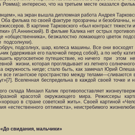
а Ромма); интересно, что на третьем месте оказался филь
лнцем», на экран вышла дипломная работа Андрея Тарковск
 Оба фильма по своей фактуре прозрачны и безоблачны, н
жиссеров. В картине Тарковского «был контраст тяжести и
ипки» (Л.Аннинский). В фильме Калика нет острых противоп
ице «общественника», безжалостно ломающего цветок подсо
е подсолнухи).
бруч, подсолнух, шар, колеса машины. Все они восходят
чик (удерживая его палочкой перед собой), а по небу кати
ршить кругосветное путешествие, но ничего при этом не
евной жизни, которая проглядывает из летнего солнечного
, а окружность нигде; стало быть, как замечал Юрий Олеш
и все гигантское пространство между телами—сливаются в 
руг»[7]. Вселенная беспредельна в каждой своей точке и 
кого склада Михаил Калик противопоставляет жизнеутве
образной красотой окружающего мира. Режиссеры карт
хорошо в стране советской жить». Своей картиной «Чел
ния «естественного оптимиста», неистребимого жизнелюбия
«До свидания, мальчики»