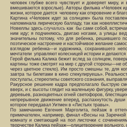
человек глубже всего чувствует и доверяет миру, и
вмешиваются взрослые). Авторы фильма «Человек иде
жизни, которое дается человеку как откровение и бла
Картина «Человек идет за солнцем» была поставле
напоминала лирическую балладу, так как новеллисти
Новеллы здесь
случались
как бы сами собой, встреча
ним иду; я подчиняюсь, двигаю ногами, а улицы вед
значительны потому, что для ребенка, решившего по
поэтическое настроение и настойчивое желание само
взглядом ребенка—и художника, сохранившего непо
мечтатели управляют колесницей истории и делаются
Герой фильма Калика бежит вслед за солнцем, повери
картины тоже смотрят на мир с другой стороны—не о
через цветное стекло). Им просто смешны те, для к
завтра ты билетами в кино спекулируешь». Реальнос
постулаты, стереотипы советского сознания, выправл
Ракурсное решение кадра предполагало быструю см
вверх, и с высоты глядит на маленькую фигурку, ув
деревьев, разноцветных огней светофоров, блестящ
непрерывное движение вперед, распахнутость души н
которое передавал Уитмен в «Листьях травы».
По замечанию Евгения Марголита, пейзаж в оттеп
примечателен, например, финал «Весны на Заречной 
комнату и сметающий на пол листочки с сочинения
творчестве Калика пейзаж—олицетворение вольного, с