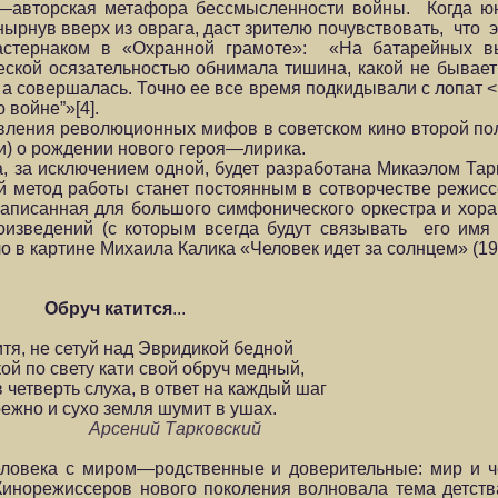
с—авторская метафора бессмысленности войны. Когда 
нырнув вверх из оврага, даст зрителю почувствовать, что
стернаком в «Охранной грамоте»: «На батарейных вы
ской осязательностью обнимала тишина, какой не бывает
 а совершалась. Точно ее все время подкидывали с лопат <.
 войне”»[4].
ления революционных мифов в советском кино второй пол
и) о рождении нового героя—лирика.
а, за исключением одной, будет разработана Микаэлом Та
 метод работы станет постоянным в сотворчестве режисс
аписанная для большого симфонического оркестра и хора
оизведений (с которым всегда будут связывать его имя 
 в картине Михаила Калика «Человек идет за солнцем» (19
Обруч катится
...
итя, не сетуй над Эвридикой бедной
ой по свету кати свой обруч медный,
в четверть слуха, в ответ на каждый шаг
ежно и сухо земля шумит в ушах.
рсений Тарковский
ловека с миром—родственные и доверительные: мир и че
Кинорежиссеров нового поколения волновала тема детств