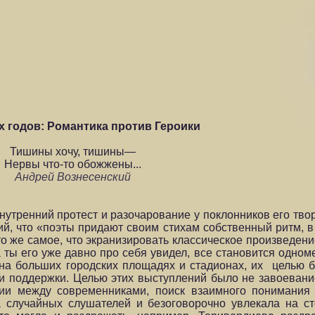
х годов: Романтика против Героики
Тишины хочу, тишины—
Нервы что-то обожжены...
Андрей Вознесенский
нутренний протест и разочарование у поклонников его тво
й, что «поэты придают своим стихам собственный ритм, в 
—то же самое, что экранизировать классическое произведени
ты его уже давно про себя увидел, все становится одноме
 на больших городских площадях и стадионах, их целью 
и поддержки. Целью этих выступлений было не завоеван
нции между современниками, поиск взаимного понимания
а случайных слушателей и безоговорочно увлекала на ст