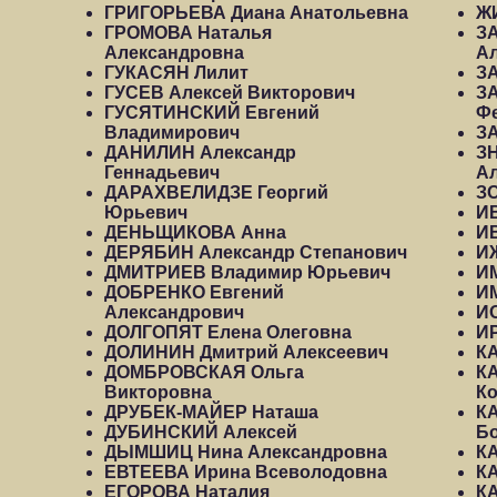
ГРИГОРЬЕВА Диана Анатольевна
Ж
ГРОМОВА Наталья
З
Александровна
Ал
ГУКАСЯН Лилит
З
ГУСЕВ Алексей Викторович
З
ГУСЯТИНСКИЙ Евгений
Ф
Владимирович
З
ДАНИЛИН Александр
З
Геннадьевич
А
ДАРАХВЕЛИДЗЕ Георгий
З
Юрьевич
И
ДЕНЬЩИКОВА Анна
И
ДЕРЯБИН Александр Степанович
И
ДМИТРИЕВ Владимир Юрьевич
ИМ
ДОБРЕНКО Евгений
И
Александрович
И
ДОЛГОПЯТ Елена Олеговна
И
ДОЛИНИН Дмитрий Алексеевич
К
ДОМБРОВСКАЯ Ольга
К
Викторовна
Ко
ДРУБЕК-МАЙЕР Наташа
К
ДУБИНСКИЙ Алексей
Б
ДЫМШИЦ Нина Александровна
К
ЕВТЕЕВА Ирина Всеволодовна
К
ЕГОРОВА Наталия
К