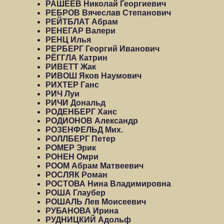
РАШЕЕВ Николай Георгиевич
РЕБРОВ Вячеслав Степанович
РЕЙТБЛАТ Абрам
РЕНЕГАР Валери
РЕНЦ Илья
РЕРБЕРГ Георгий Иванович
РЁГГЛА Катрин
РИВЕТТ Жак
РИВОШ Яков Наумович
РИХТЕР Ганс
РИЧ Луи
РИЧИ Дональд
РОДЕНБЕРГ Ханс
РОДИОНОВ Александр
РОЗЕНФЕЛЬД Мих.
РОЛЛБЕРГ Петер
РОМЕР Эрик
РОНЕН Омри
РООМ Абрам Матвеевич
РОСЛЯК Роман
РОСТОВА Нина Владимировна
РОША Глаубер
РОШАЛЬ Лев Моисеевич
РУБАНОВА Ирина
РУДНИЦКИЙ Адольф