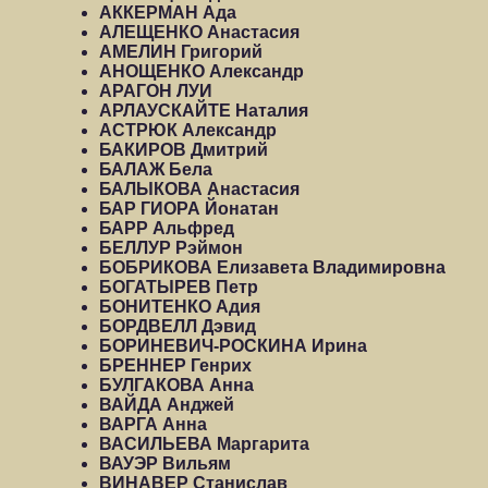
АККЕРМАН Ада
АЛЕЩЕНКО Анастасия
АМЕЛИН Григорий
АНОЩЕНКО Александр
АРАГОН ЛУИ
АРЛАУСКАЙТЕ Наталия
АСТРЮК Александр
БАКИРОВ Дмитрий
БАЛАЖ Бела
БАЛЫКОВА Анастасия
БАР ГИОРА Йонатан
БАРР Альфред
БЕЛЛУР Рэймон
БОБРИКОВА Елизавета Владимировна
БОГАТЫРЕВ Петр
БОНИТЕНКО Адия
БОРДВЕЛЛ Дэвид
БОРИНЕВИЧ-РОСКИНА Ирина
БРЕННЕР Генрих
БУЛГАКОВА Анна
ВАЙДА Анджей
ВАРГА Анна
ВАСИЛЬЕВА Маргарита
ВАУЭР Вильям
ВИНАВЕР Станислав