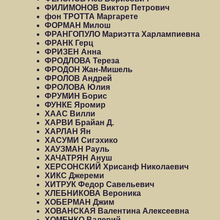
ФИЛИМОНОВ Виктор Петрович
фон ТРОТТА Маргарете
ФОРМАН Милош
ФРАНГОПУЛО Мариэтта Харлампиевна
ФРАНК Герц
ФРИЗЕН Анна
ФРОДЛОВА Тереза
ФРОДОН Жан-Мишель
ФРОЛОВ Андрей
ФРОЛОВА Юлия
ФРУМИН Борис
ФУНКЕ Яромир
ХААС Вилли
ХАРВИ Брайан Д.
ХАРЛАН Ян
ХАСУМИ Сигэхико
ХАУЗМАН Рауль
ХАЧАТРЯН Ануш
ХЕРСОНСКИЙ Хрисанф Николаевич
ХИКС Джереми
ХИТРУК Федор Савельевич
ХЛЕБНИКОВА Вероника
ХОБЕРМАН Джим
ХОВАНСКАЯ Валентина Алексеевна
ХОМЕНКО Валерий