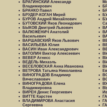
БРАГИНСКИЙ Александр
М
Владимирович
Б
БРАНКО Павел
Б
БРУДЕР-КОГАН Мирей
Б
БУРОВ Андрей Михайлович
Б
БУТОВСКИЙ Яков Леонидович
С
БЫКОВ Дмитрий Львович
В
ВАЛЮЖЕНИЧ Анатолий
В
Васильевич
В
ВАРШАВСКИЙ Яков Львович
В
ВАСИЛЬЕВА Юлия
В
ВАСИН Иван Александрович
В
ВАТОЛИН Виктор Алексеевич
В
ВЕВЕР Агнесс
В
ВЕДЕЛЬ Михаэль
В
ВЕСЕЛОВСКАЯ Анна Ивановна
В
ВЕТРОВА Татьяна Николаевна
Ев
ВИНОГРАДОВ Владимир
В
Вячеславович
В
ВИНОГРАДОВА Елена
В
Владимировна
В
ВИРЕН Денис Георгиевич
И
ВИТТЕ Карстен
Г
ВЛАДИМИРОВА Анастасия
ГА
Сергеевна
ГА