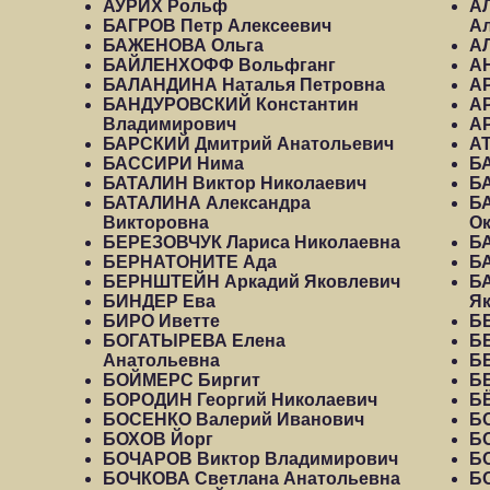
АУРИХ Рольф
А
БАГРОВ Петр Алексеевич
А
БАЖЕНОВА Ольга
А
БАЙЛЕНХОФФ Вольфганг
А
БАЛАНДИНА Наталья Петровна
А
БАНДУРОВСКИЙ Константин
А
Владимирович
А
БАРСКИЙ Дмитрий Анатольевич
А
БАССИРИ Нима
Б
БАТАЛИН Виктор Николаевич
Б
БАТАЛИНА Александра
Б
Викторовна
О
БЕРЕЗОВЧУК Лариса Николаевна
Б
БЕРНАТОНИТЕ Ада
Б
БЕРНШТЕЙН Аркадий Яковлевич
Б
БИНДЕР Ева
Я
БИРО Иветте
Б
БОГАТЫРЕВА Елена
Б
Анатольевна
Б
БОЙМЕРС Биргит
Б
БОРОДИН Георгий Николаевич
Б
БОСЕНКО Валерий Иванович
Б
БОХОВ Йорг
Б
БОЧАРОВ Виктор Владимирович
Б
БОЧКОВА Светлана Анатольевна
Б