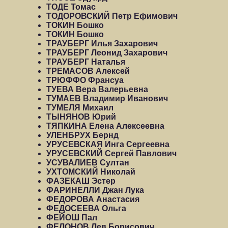
ТОДЕ Томас
ТОДОРОВСКИЙ Петр Ефимович
ТОКИН Бошко
ТОКИН Бошко
ТРАУБЕРГ Илья Захарович
ТРАУБЕРГ Леонид Захарович
ТРАУБЕРГ Наталья
ТРЕМАСОВ Алексей
ТРЮФФО Франсуа
ТУЕВА Вера Валерьевна
ТУМАЕВ Владимир Иванович
ТУМЕЛЯ Михаил
ТЫНЯНОВ Юрий
ТЯПКИНА Елена Алексеевна
УЛЕНБРУХ Бернд
УРУСЕВСКАЯ Инга Сергеевна
УРУСЕВСКИЙ Сергей Павлович
УСУВАЛИЕВ Султан
УХТОМСКИЙ Николай
ФАЗЕКАШ Эстер
ФАРИНЕЛЛИ Джан Лука
ФЕДОРОВА Анастасия
ФЕДОСЕЕВА Ольга
ФЕЙОШ Пал
ФЕЛОНОВ Лев Борисович