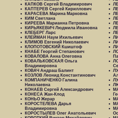
КАПКОВ Сергей Владимирович
Л
КАПТЕРЕВ Сергей Кириллович
Л
КАРАСЕВА Марина Марковна
Л
КИМ Светлана
Л
КИРЕЕВА Марианна Петровна
Л
КИРЬЯКЕВИЧ Людмила Ивановна
Л
КЛЕБЕРГ Ларс
Л
КЛЕЙМАН Наум Ихильевич
Л
КЛИМОВ Евгений Николаевич
Л
КЛОПОТОВСКИЙ Кшиштоф
Л
КНАБЕ Георгий Степанович
Л
КОВАЛОВА Анна Олеговна
П
КОВАЛЬКОВСКАЯ Ольга
Л
Владимировна
Се
КОВАЧ Андраш Балинт
Л
КОЗЛОВ Леонид Константинович
А
КОМПАНИЧЕНКО Галина
Л
Николаевна
Л
КОНАЕВ Сергей Александрович
М
КОНЕСА Жан-Клод
Ге
КОНЬО Жерар
М
КОРОСТЕЛЕВА Дарья
М
Владимировна
М
КОРОСТЫЛЕВ Олег Анатольевич
О
КОРОТКИЙ Виктор Михайлович
М