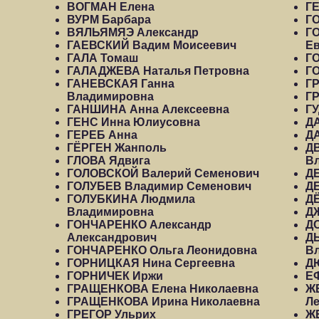
ВОГМАН Елена
ГЕ
ВУРМ Барбара
Г
ВЯЛЬЯМЯЭ Александр
Г
ГАЕВСКИЙ Вадим Моисеевич
Ев
ГАЛА Томаш
Г
ГАЛАДЖЕВА Наталья Петровна
Г
ГАНЕВСКАЯ Ганна
Г
Владимировна
Г
ГАНШИНА Анна Алексеевна
Г
ГЕНС Инна Юлиусовна
Д
ГЕРЕБ Анна
Д
ГЁРГЕН Жанполь
Д
ГЛОВА Ядвига
В
ГОЛОВСКОЙ Валерий Семенович
Д
ГОЛУБЕВ Владимир Семенович
Д
ГОЛУБКИНА Людмила
Д
Владимировна
Д
ГОНЧАРЕНКО Александр
Д
Александрович
Д
ГОНЧАРЕНКО Ольга Леонидовна
В
ГОРНИЦКАЯ Нина Сергеевна
Д
ГОРНИЧЕК Иржи
Е
ГРАЩЕНКОВА Елена Николаевна
Ж
ГРАЩЕНКОВА Ирина Николаевна
Л
ГРЕГОР Ульрих
Ж