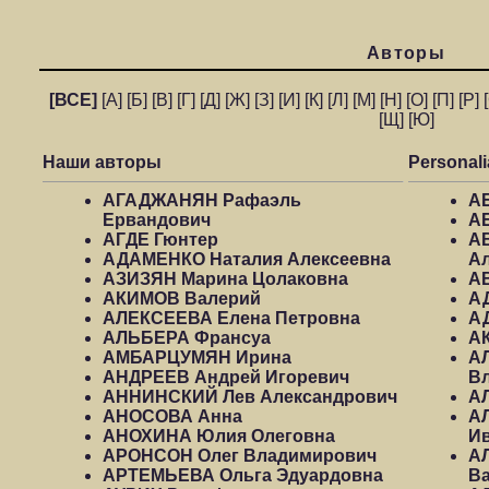
Авторы
[ВСЕ]
[А]
[Б]
[В]
[Г]
[Д]
[Ж]
[З]
[И]
[К]
[Л]
[М]
[Н]
[О]
[П]
[Р]
[Щ]
[Ю]
Наши авторы
Pеrsоnаli
АГАДЖАНЯН Рафаэль
А
Ервандович
А
АГДЕ Гюнтер
А
АДАМЕНКО Наталия Алексеевна
А
АЗИЗЯН Марина Цолаковна
А
АКИМОВ Валерий
А
АЛЕКСЕЕВА Елена Петровна
А
АЛЬБЕРА Франсуа
А
АМБАРЦУМЯН Ирина
А
АНДРЕЕВ Андрей Игоревич
В
АННИНСКИЙ Лев Александрович
А
АНОСОВА Анна
А
АНОХИНА Юлия Олеговна
И
АРОНСОН Олег Владимирович
А
АРТЕМЬЕВА Ольга Эдуардовна
В