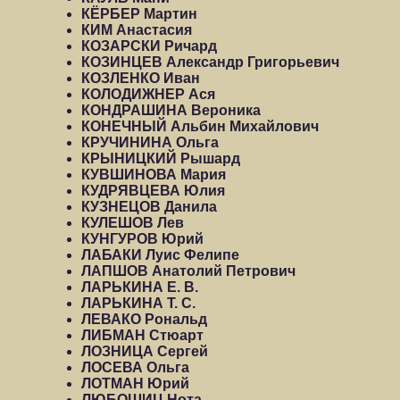
КЁРБЕР Мартин
КИМ Анастасия
КОЗАРСКИ Ричард
КОЗИНЦЕВ Александр Григорьевич
КОЗЛЕНКО Иван
КОЛОДИЖНЕР Ася
КОНДРАШИНА Вероника
КОНЕЧНЫЙ Альбин Михайлович
КРУЧИНИНА Ольга
КРЫНИЦКИЙ Рышард
КУВШИНОВА Мария
КУДРЯВЦЕВА Юлия
КУЗНЕЦОВ Данила
КУЛЕШОВ Лев
КУНГУРОВ Юрий
ЛАБАКИ Луис Фелипе
ЛАПШОВ Анатолий Петрович
ЛАРЬКИНА Е. В.
ЛАРЬКИНА Т. С.
ЛЕВАКО Рональд
ЛИБМАН Стюарт
ЛОЗНИЦА Сергей
ЛОСЕВА Ольга
ЛОТМАН Юрий
ЛЮБОШИЦ Нота