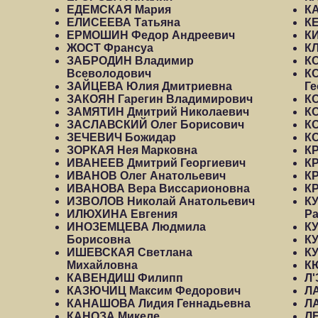
ЕДЕМСКАЯ Мария
К
ЕЛИСЕЕВА Татьяна
К
ЕРМОШИН Федор Андреевич
К
ЖОСТ Франсуа
К
ЗАБРОДИН Владимир
К
Всеволодович
К
ЗАЙЦЕВА Юлия Дмитриевна
Ге
ЗАКОЯН Гарегин Владимирович
К
ЗАМЯТИН Дмитрий Николаевич
К
ЗАСЛАВСКИЙ Олег Борисович
К
ЗЕЧЕВИЧ Божидар
К
ЗОРКАЯ Нея Марковна
К
ИВАНЕЕВ Дмитрий Георгиевич
К
ИВАНОВ Олег Анатольевич
К
ИВАНОВА Вера Виссарионовна
К
ИЗВОЛОВ Николай Анатольевич
КУ
ИЛЮХИНА Евгения
Р
ИНОЗЕМЦЕВА Людмила
К
Борисовна
КУ
ИШЕВСКАЯ Светлана
К
Михайловна
К
КАВЕНДИШ Филипп
Л
КАЗЮЧИЦ Максим Федорович
Л
КАНАШОВА Лидия Геннадьевна
Л
КАНОЗА Микеле
Л