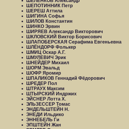
ШЕЛЕНКОВ Александр
ШЕПОТИННИК Петр
ШЕРЕШ Аттила
ШИГИНА Софья
ШИЛОВ Константин
ШИНКО Эрвин
ШИРЯЕВ Александр Викторович
ШКЛОВСКИЙ Виктор Борисович
ШЛАПОБЕРСКАЯ Серафима Евгеньевна
ШЛЁНДОРФ Фолькер
ШМИЦ Оскар А.Г.
ШМУЛЕВИЧ Эрик
ШНЕЙДЕР Михаил
ШОРМ Эвальд
ШОФР Яромир
ШПАЛИКОВ Геннадий Фёдорович
ШРЕДЕР Пол
ШТРАУХ Максим
ШТЫРСКИЙ Индржих
ЭЙСНЕР Лотта Х.
ЭЛЬЗЕССЕР Томас
ЭНДЕЛЬШТЕЙН Н.
ЭНЕДИ Ильдико
ЭННЕБЕЛЬ Ги
ЭПШТЕЙН Жан