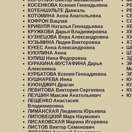
КОСЕНКОВА Ксения Геннадьевна
Р
КОТЕНШУЛЬТЕ Даниэль
Р
КОТОМИНА Анна Анатольевна
С
КОФРОН Вацлав
С
КРИВУЛЯ Наталья Геннадьевна
Х
КРУЖКОВА Дарья Владимировна
Х
КУЗНЕЦОВА Вера Александровна
Х
КУЗЬМИНА Лидия Викторовна
Х
КУКЕС Анна Александровна
Ш
КУКУЛИНА Анна
Ш
КУЛИШ Нина Федоровна
Э
КУРАКИНА-МУСТАФИНА Дарья
Э
Алексеевна
М
КУРБАТОВА Ксения Геннадиевна
Э
КУШНАРЕВА Инна
Ю
КУЮНДЖИЧ Драган
Ю
ЛЕВИТОВА Виктория Сергеевна
Ю
ЛЕУШИН Максим Анатольевич
Ю
ЛЕЩЕНКО Анастасия
Владимировна
ЛИМАНСКАЯ Людмила Юрьевна
ЛИПОВЕЦКИЙ Марк Наумович
ЛИСАКОВСКАЯ Марина Игоревна
ЛИСТОВ Виктор Семенович