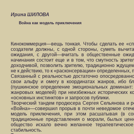
Ирина ШИЛОВА
Война как модель приключения
Кинокоммерция—вещь тонкая. Чтобы сделать ее «сп
создатели должны, с одной стороны, суметь вычит
ожидания, с другой—вчитать в общественные ожид
начинания состоит еще и в том, что смутность зрит
доходчивой, позволить зрителю, традиционно ждущем
не к действию, то к «расконсервации» определенных
Связанный с реальностью достаточно опосредованно
свои альфу и омегу в координатах жанров, ибо б
(пушкинское определение эмоциональных доминант: 
жанровых моделей) при неизбежных исторических к
«основных инстинктов» и запросов публики.
Творческий тандем продюсера Сергея Сельянова и 
«Война»—совершил прорыв в почти неведомое отечес
модель приключения, при этом расшатывая (в с
традиционные представления о морали, былых ценн
общество искало вечно желанное терапевтическо
стабильность.