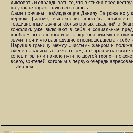
диктовать и оправдывать то, что в стихии предшеств
на уровне торжествующего пафоса.
Сами причины, побуждающие Данилу Багрова вступат
первом фильме, выполнение просьбы погибшего 
традиционные зачины фольклорных сказаний о благ
конфликт, уже включают в себя и социальные пред
проблем потерянного и остающегося никому не нужн
звучит почти что равнодушие к происшедшему, к себе 
Нарушив границу между «чистым» жанром и полижан
смене парадигм, а также о том, что проявить новые
конец игры или начало пути по другой тропе—покаже
всего, зрителей, которым в первую очередь адресова
—Иваном.