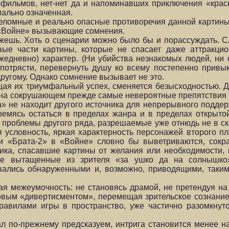
фильмов, нет-нет да и напоминавших приключения «красн
иально означенная.
ереломные и реально опасные противоречия данной картины
в «Войне» вызывающие сомнения.
ешь. Хоть о сценарии можно было бы и порассуждать. С
вые части картины, которые не спасает даже аттракци
жедневно) характер. (Ни убийства незнакомых людей, ни 
потрясти, перевернуть душу ко всему постепенно привы
другому. Однако сомнение вызывает не это.
ая их триумфальный успех, сменяется безысходностью. Да
ую на сокрушающем прежде самые невероятные препятствия
» не находит другого источника для непрерывного подде
тремясь остаться в пределах жанра и в пределах открыт
ь проблемы другого ряда, разрешаемые уже отнюдь не в ск
условность, яркая характерность персонажей второго пл
 и «Брата-2» в «Войне» словно бы выветриваются, сок
етика, спасавшие картины от желания или необходимости, 
гие вытащенные из зрителя «за ушко да на солнышко
ались обнаруженными и, возможно, приводящими, таким 
ная межеумочность: не становясь драмой, не претендуя на
вым «дивертисментом», перемещая зрительское сознание
правилами игры в пространство, уже частично разомкнут
л по-прежнему предсказуем, интрига становится менее н