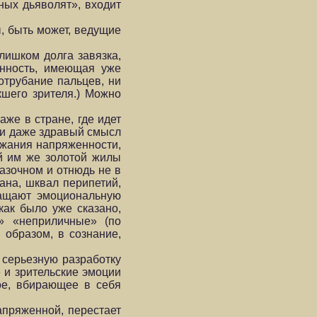
ых дьяволят», входит
, быть может, ведущие
лишком долга завязка,
онность, имеющая уже
отрубание пальцев, ни
кшего зрителя.) Можно
же в стране, где идет
 и даже здравый смысл
ржания напряженности,
ой им же золотой жилы
азочном и отнюдь не в
ана, шквал перипетий,
ращают эмоциональную
как было уже сказано,
» «неприличные» (по
образом, в сознание,
 серьезную разработку
 и зрительские эмоции
ое, вбирающее в себя
апряженной, перестает