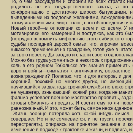
То, о чем рассуждали и спорили во всех стратах 
родилось не из государственного заказа, а по 
конфронтацию с достаточно широко бытующими, н
выведенными из подполья желаниями, вожделениями
этому явлению имя, лицо, голос, способ поведения 
Новый герой—в оппозиции ко всем и ко всему. У н
мотивировки его намерений и поступков, как это б
(нетрудно вспомнить мифологию этого сибирского го
судьбы последней царской семьи, что, впрочем, вов
никакого применения на гражданке, готов уже в штатс
за свою невесту. Да заодно и спасти своего однополча
Можно без труда усомниться в некоторых предложенны
коль в его родном Тобольске эти знания применить 
дороги войны—симпатия к англичанину, возрастное ж
вознаграждении? Полагаю, что и для авторов, и для 
хороший, похожий на многих других, не имеющий 
научившийся за два года срочной службы неплохо стр
не мушкетер, изнывающий всякий раз, когда не манит
фильма успевает военное мастерство проявить, задан
готовы обмануть и предать. И светит ему то ли тюрь
равнозначный. И это, может быть, самое неожиданно
Жизнь вообще потеряла хоть какой-нибудь смысл. 
совершает. Но и не сомневается, и не трусит, переж
перестрелять), опираясь на принятое решение и к
изменение в подходе к трактовке и жизни, и подвига, и