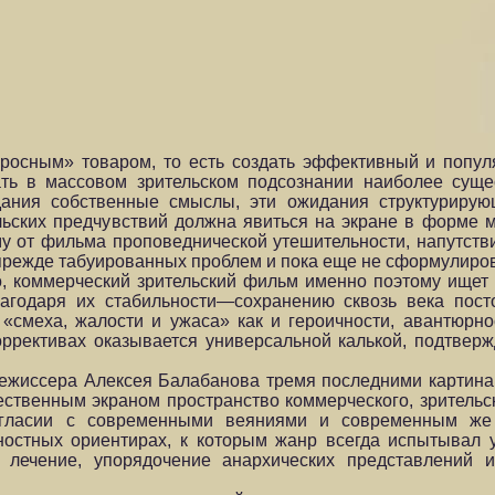
росным» товаром, то есть создать эффективный и популя
ать в массовом зрительском подсознании наиболее сущ
ания собственные смыслы, эти ожидания структурирующ
ельских предчувствий должна явиться на экране в форме 
у от фильма проповеднической утешительности, напутстви
, прежде табуированных проблем и пока еще не сформулиро
, коммерческий зрительский фильм именно поэтому ищет 
лагодаря их стабильности—сохранению сквозь века пос
«смеха, жалости и ужаса» как и героичности, авантюрно
оррективах оказывается универсальной калькой, подтвер
режиссера Алексея Балабанова тремя последними картина
твенным экраном пространство коммерческого, зрительск
огласии с современными веяниями и современным же 
остных ориентирах, к которым жанр всегда испытывал у
е лечение, упорядочение анархических представлений