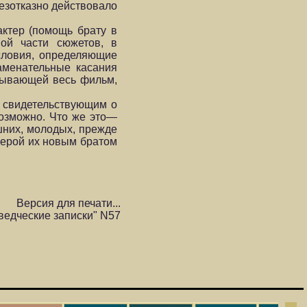
безотказно действовало
актер (помощь брату в
ой части сюжетов, в
словия, определяющие
аменательные касания
изывающей весь фильм,
 свидетельствующим о
возможно. Что же это—
шних, молодых, прежде
 герой их новым братом
Версия для печати...
ведческие записки" N57