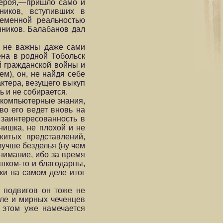
героя,—пришло само и
ников, вступивших в
еменной реальностью
ников. Балабанов дал
е не важны даже сами
ена в родной Тобольск
й гражданской войны и
м), он, не найдя себе
актера, везущего выкуп
ь и не собирается.
л компьютерные знания,
во его ведет вновь на
 заинтересованность в
нишка, не плохой и не
житых представлений,
учше безделья (ну чем
внимание, ибо за время
шком-то и благодарны,
аки на самом деле итог
 подвигов он тоже не
исле и мирных чеченцев
 этом уже намечается