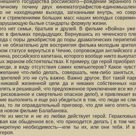
нынешнего государства российского—рождении экранного 
личному почину двух кинематографистов-единомышлен
о не находящими выхода, загнанными внутрь, но совр
 и стремлениями больших масс наших молодых современ
и нарушающую былые стандарты формулу жизни.
его нет семьи, братьев и друзей. В фильме «Война» уж
ыло в фильмах предыдущих. Вернувшись из чеченского пл
рода с поры декабристов до поры драматических перипети
се не обязательно для восприятия фильма молодым зрителе
ком статусе вернуться в Чечню, сопровождая английского 
нина, российского капитана, которого вообще никто выкупат
х экраном обстоятельствах. К примеру, где герой приобре
негде, в виду отсутствия самих компьютеров? Какое чувст
елание что-либо делать, совершать, чем-либо заняться,
зрителей это не суть важно. Важно другое. Вот такой пар
никакой жизненной цели да и никаких собственных на
елять и решивший, что предложенное приключение все же л
 рискованное и смертельно опасное дело!), и привлекает 
ие выполнить и еще раз убедиться в том, что люди не сли
ма, то ли оправдательный приговор, что для него опять-т
е в новом фильме Балабанова.
Не из мести и не из любви действует герой. Геракловых
ивая как обыденное все, что приходится делать ( в том ч
онкретную необходимость—или ты их, или они тебя. И в
 героя.