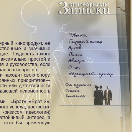
рный кинопродукт, ее
ественные и значимые
ие. Трудность такого
максимально простой и
я и руководства, если
ванных вопросов.
и находит свою опору,
тоянных приоритетов—
сти или детективности
ждающей неизменность
ми—«Брат», «Брат 2»,
ого успеха, воскресил
кризисом идеологии)
стойчивый интерес, а
 и хотя бы временную