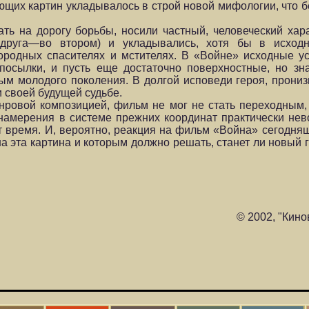
ующих картин укладывалось в строй новой мифологии, что 
ь на дорогу борьбы, носили частный, человеческий хар
друга—во втором) и укладывались, хотя бы в исходн
ородных спасителях и мстителях. В «Войне» исходные у
посылки, и пусть еще достаточно поверхностные, но зн
ым молодого поколения. В долгой исповеди героя, прон
и своей будущей судьбе.
ровой композицией, фильм не мог не стать переходным,
 намерения в системе прежних координат практически не
т время. И, вероятно, реакция на фильм «Война» сегодня
на эта картина и которым должно решать, станет ли новый
© 2002, "Кино