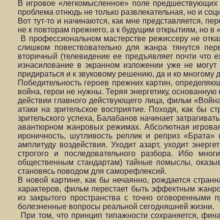
В игровое «легкомысленное» поле предшествующих 
проблема отнюдь не только развлекательная, но и соц
Вот тут-то и начинаются, как мне представляется, п
не к повторам прежнего, а к будущим открытиям, но 
В профессиональном мастерстве режиссеру не откаж
слишком повествовательно для жанра тянутся пер
вторичный (телевидение ее предъявляет почти что е
изнасилование в экранном изложении уже не могут 
придираться и к звуковому решению, да и ко многому 
Победительность героев прежних картин, определяющ
война, герои не нужны. Теряя энергетику, основанн
действии главного действующего лица, фильм «Война
атаки на зрительское восприятие. Походя, как бы с
зрительского успеха, Балабанов начинает затрагиват
авантюрном жанровых режимах. Абсолютная игровая 
ироничность, шутливость реплик и реприз «Брата»
амплитуду воздействия. Уходит азарт, уходит энерг
строгого и последовательного разбора. Ибо мно
общественным стандартам) тайные помыслы, оказыв
становясь поводом для саморефлексий.
В новой картине, как бы нечаянно, рождается стран
характеров, фильм перестает быть эффектным жанро
из закрытого пространства с точно оговоренными 
болезненные вопросы реальной сегодняшней жизни.
При том, что принцип типажности сохраняется, фина