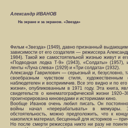
Александр ИВАНОВ
На экране и за экраном. «Звезда»
Фильм «Звезда» (1949), давно признанный выдающимся
зависимости от его создателя — режиссера Алексан
1984). Такой же самостоятельной жизнью живут и ег
«Подводная лодка Т-9» (1943), «Солдаты» (1957)
ленты «Луна слева» (1929) и «Три солдата» (1932).
Александр Гаврилович — серьезный и, безусловно, 
своебразным чувством стиля, художественным 
наблюдетелен и восприимчив. Все это видно и по ег
жизни», опубликованным в 1971 году. Эта книга, я
свидетельств о кинематографической жизни 1920–30
проигнорирована киноведами и историками кино.
Вообще Иванов очень любил писать. Он постоянно
войны начал «перерабатывать» в мемуары. З
обстоятельность, можно предположить, что к кон
накопился материал, бесценный для историков — прич
Но после смерти режиссера никто ни разу не поинте