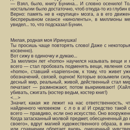
— Взял, было, книгу Бунина... И словно осенило! То
ностальгии было достаточно, чтоб откуда-то из глубин 
Верно: память не в «крупице» мозга, а в его движен
беспрерывном сеансе «киноленты», в миллионы мет­
увидел... то, что подсказал Бунин.
Милая, родная моя Иринушка!
Ты просишь чаще повторять слово! Даже с некоторы
косвенно).
Вот сижу в одиночку и думаю...
За миллион лет «homo» научился называть вещи и я
всего — стал пробовать подменять вещи, явления сл
«homo», ставший «sapiens»ом, к тому, что живет у
обозначений, связей, оценок! Которые возымели сил
десный мир, реальный, живой, действенный стал мир
печатают — размножают, потом выкрикивают! (Хайль
убивать, сжигать (костер ведьм, костер книг!)
<…>
Значит, какая же лежит на нас ответственность, ч
найденного чело­веком с л о в а! И средство такой
всего — прав­диво, если оно искусство. Оно вооружен
Когда затасканный молвой предмет, обесцененный до
своего», вдруг магией художественного образа, в ин
или сравнении обретает вновь, очищенный чувствен