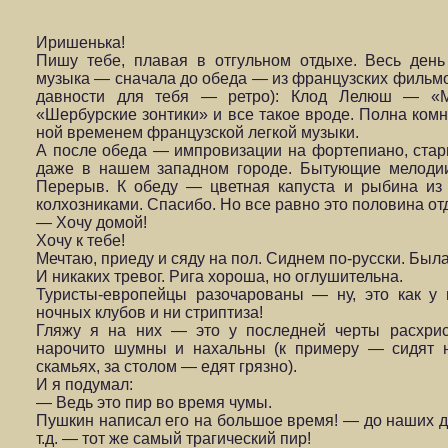
Иришенька!
Пишу тебе, плавая в отгульном отдыхе.
Весь день
музыка — сначала до обеда — из французских филь­мо
давности для тебя — ретро): Клод Лелюш — «
«Шербурские зонти­ки» и все такое вроде. Полна ком
ной временем французской легкой музыки.
А после обеда — импровизации на фортепиано, стар
даже в нашем западном городе. Бытующие мело­ди
Перерыв. К обеду — цветная капуста и рыбина из
колхозниками. Спасибо. Но все равно это половина от
— Хочу домой!
Хочу к тебе!
Мечтаю, приеду и сяду на пол. Сиднем по-русски. Была
И никаких тревог. Рига хороша, но оглушительна.
Туристы-европейцы разочарованы — ну, это как у н
ночных клубов и ни стриптиза!
Гляжу я на них — это у последней черты расхрис
нарочито шумны и нахальны (к примеру — сидят н
скамьях, за столом — едят грязно).
И я подумал:
— Ведь это пир во время чумы.
Пушкин написал его на большое время! — до наших дн
т.д. — тот же самый трагический пир!