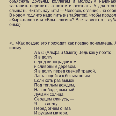
объяснять друзьям, кол­легам и молодым начинаю
заставить пережить, а потом и осознать. А для этог
слышать. Читать научить! — Человек, оглянись на себя
В новом году что надо пить (из таблеток), чтобы продо
«Кыр»-валол или «Бом—эксин»? Все зависит от глуб
оных)!
<…>Как поздно это приходит, как поздно понимаешь. А
иному...
Α и Ω
(Альфа и Омега) Ведь как у поэта:
Я в долгу
перед виноградником
и сливовым деревом,
Я в долгу перед свежей травой,
Ласкающейся к босым ногам...
Если хоть раз вымок
Под теплым дождем,
На свободе, омытый
Лучами солнца,
Сердцем клянусь, —
Я — в долгу!
Перед огнем очага
И руками матери,