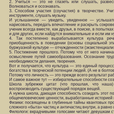
2. Учиться — это не глазеть или слушать, разве
Волноваться и осознавать.
3. Способом участия (соучастия) в творчестве. Учит
инструменте, слушать музыку.
И услышанное — увидеть, увиденное — услышать и
нарисовать, передать впечатление и раскрыть сокро­в
ученик всегда вместе, как дру­зья, в поиске, в попытка
и для других, если найдутся внимательные и если им н
4. Так постепенно вырабатывается культура речи
приобщенность в поведении (основы социальной эт
буржуазной культуре — отчужденно­сти (экзистенциали
5. Постижение прошлого. Потому что от него начинае
осмысление путей самообразования. Осозна­ние труд
необходимости делания, творения.
Вот и получается, что культура — это единый процес
богатства в творческой потенции людей. (А не в болтов
Потому что личность — это прежде всего результат ра
И самое важное тут — избирательные способности соз
Школа зубрежки цитат (что прошлая, что наша) 
воспроизводить существующий порядок вещей.
А нужна школа, дающая способность созидать этот пор
общечеловеческие ценности, выработанные историей н
Физики: посвящены в глубинные тайны квантовых про
сложного «быта» частиц и античастиц внутри, а равно 
Филологи: вкрадчивыми голосами читают девушкам ст