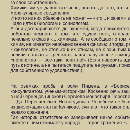
за свои собственные...
Химики: им уж давно все ясно, вплоть до того, что 
молекулярные соединения.
И никто из них объяснить не может — «что... и зачем» 
Надо идти к биологам и социологам...
А они договариваются до рубежей, когда приходится 
поболтав немного о том, что «души нет», от­пра
печального факта к... химикам... А те сообщают о том,
химия, на­чинается необыкновенная физика; и тогда, 
к филологам, не столько к их стихам, но к забытым 
величию таланта тревожат наши напу­ганные «эмоци
«непонятно — все-таки понятно!» (Если поверить вд
путь к истине, а не пытаться пощупать ее руками, пон
для собственного удовольствия.)
На съемках пробы в роли Пимена, в «Борисе Г
консультантом, ученым-историком. Косвенно речь заш
в ней чернецов (иноков) Сергиева мо­настыря Пересве
— Да. Пересвет был. Но поединка с Челебеем не был
из дислокации сил на Куликове, считают, что такая ст
начало сражения.
Так историк ответственно зачеркивает некое событ
вместе с ним отнимает у народа — героя сраже­ния. <