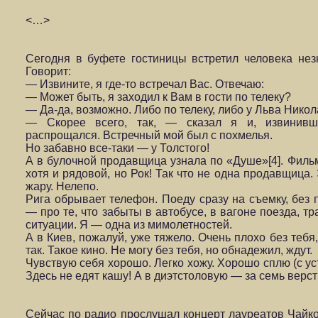
<…>
Сегодня в буфете гостиницы встретил человека незна
Говорит:
— Извините, я где-то встречал Вас. Отвечаю:
— Может быть, я заходил к Вам в гости по телеку?
— Да-да, возможно. Либо по телеку, либо у Льва Никол
— Скорее всего, так, — сказал я и, извинивши
распрощался. Встречный мой был с похмелья.
Но забавно все-таки — у Толстого!
А в булочной продавщица узнала по «Душе»[4]. Фильм 
хотя и рядовой, но Рок! Так что не одна продав­щица
жару. Нелепо.
Рига обрывает телефон. Поеду сразу на съемку, без
— про те, что забыты в автобусе, в вагоне поезда, 
ситуации. Я — одна из мимолетностей.
А в Киев, пожалуй, уже тяжело. Очень плохо без тебя,
так. Такое кино. Не могу без тебя, но обнаде­жил, ждут.
Чувствую себя хорошо. Легко хожу. Хорошо сплю (с ус
Здесь не едят кашу! А в диэтстоловую — за семь верст 
Сейчас по радио прослушал концерт лауреатов Чайковс