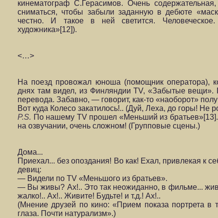
кинематограф С.Герасимов. Очень содержательная, 
сниматься, чтобы забыли заданную в дебюте «маску
честно. И такое в ней светится. Человеческо
художника»[12]).
<…>
На поезд провожал юноша (помощник оператора), ко
днях там видел, из Финляндии TV, «Забытые вещи». Г
перевода. Забавно, — го­ворит, как-то «наоборот» получ
Вот куда Колесо закатилось!.. (Дуй, Леха, до горы! Не р
P.S.
По нашему TV прошел «Меньший из братьев»[13]. 
на озвучании, очень сложном! (Групповые сцены.)
Дома...
Приехал... без опоздания! Во как! Ехал, привлекая к с
девиц:
— Видели по
TV «Меньшого из братьев».
— Вы живы? Ах!.. Это так неожи­данно, в фильме... жив
жалко!.. Ах!.. Жи­вите! Будьте! и т.д.! Ах!..
(Мнение друзей по кино: «Прием показа портрета в
глаза. Почти натурализм».)