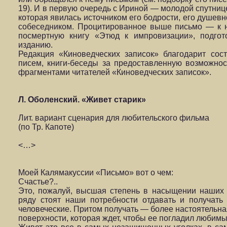
19). И в первую очередь с Ириной — молодой спутниц
которая явилась источником его бодрости, его душев
собеседником. Процитированное выше письмо — к не
посмертную книгу «Этюд к импровизации», подго
изданию.
Редакция «Киноведческих записок» благодарит сост
писем, книги-беседы за предоставленную возможнос
фрагментами читателей «Киноведческих записок».
Л. Оболенский. «Живет старик»
Лит. вариант сценария для любительского фильма
(по Тр. Капоте)
<…>
Моей Калямакуссии «Письмо» вот о чем:
Счастье?..
Это, пожалуй, высшая степень в насыщении наших
ряду стоят наши потребности отдавать и получат
человеческие. Притом получать — более настоятельная
поверхности, которая ждет, чтобы ее погладил любимы