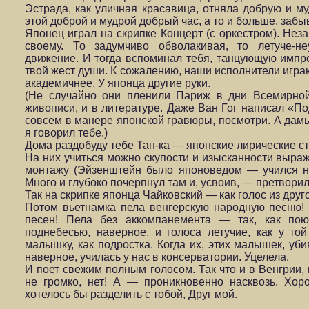
Эстрада, как уличная красавица, отняла доб­рую и м
этой доброй и мудрой добрый час, а то и больше, забыв
Японец играл на скрипке Концерт (с оркестром). Нез
своему. То задумчиво обволакивая, то лету­че-н
движение. И тогда вспоминал тебя, танцующую импр
твой жест души. К сожалению, наши исполнители играют
академичнее. У японца другие руки.
(Не случайно они пленили Париж в дни Всемирной
живописи, и в литературе. Даже Ван Гог написал «П
совсем в манере японской гравю­ры, посмотри. А дам
я говорил тебе.)
Дома раздобуду тебе Тан-ка — японские лирические ст
На них учиться можно скупости и изысканности выраже
монтажу (Эйзенштейн было японоведом — учил­ся на
Много и глубоко почерпнул там и, усвоив, — претворил
Так на скрипке японца Чайковский — как голос из друг
Потом вьетнамка пела венгерскую народную песню!
песен! Пела без аккомпанемента — так, как пою
поднебесью, наверное, и голоса лету­чие, как у т
малышку, как подрост­ка. Когда их, этих малышек, уб
наверное, училась у нас в консерватории. Уцелела.
И поет свежим полным голосом. Так что и в Венгрии,
не громко, нет! А — проникновенно насквозь. Хор
хотелось бы разделить с тобой, Друг мой.