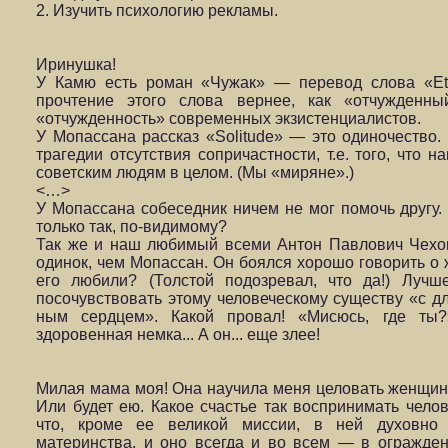
2. Изучить психологию рекламы.
Иринушка!
У Камю есть роман «Чужак» — перевод слова «Etr
прочтение этого слова вернее, как «отчужденн
«отчужденность» современных экзистенци­алистов.
У Мопассана рассказ «Solitude» — это одиночество.
трагедии отсутствия сопричастности, т.е. того, что 
советским людям в целом. (Мы «миряне».)
<…>
У Мопассана собеседник ничем не мог помочь другу. 
только так, по-видимому?
Так же и наш любимый всеми Антон Павлович Чехо
одинок, чем Мопассан. Он боялся хорошо гово­рить о
его любили? (Толстой подо­зревал, что да!) Лучш
посочувствовать этому человеческому существу «с д
ным сердцем». Какой провал! «Мисюсь, где ты?
здоровенная немка... А он... еще злее!
Милая мама моя! Она научила меня целовать женщине р
Или будет ею. Какое счастье так восприни­мать чело
что, кроме ее великой миссии, в ней духовно 
материнства, и оно всегда и во всем — в огражден