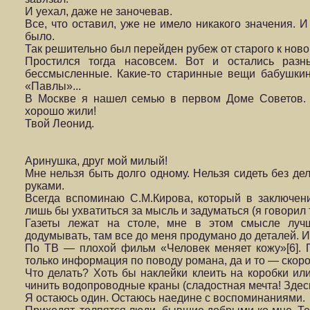
И уехал, даже не заночевав.
Все, что оставил, уже не имело никакого значения. И
было.
Так решительно был перейден рубеж от старого к ново
Простился тогда насовсем. Вот и остались раз
бессмысленные. Какие-то старинные вещи бабушки
«Павлы»...
В Москве я нашел семью в первом Доме Советов. 
хорошо жили!
Твой Леонид.
Аринушка, друг мой милый!
Мне нельзя быть долго одному. Нельзя сидеть без де
руками.
Всегда вспоминаю С.М.Кирова, который в заключени
лишь бы ухватиться за мысль и задуматься (я говорил 
Газеты лежат на столе, мне в этом смысле лучш
додумывать, там все до меня продумано до деталей. И
По ТВ — плохой фильм «Человек меняет кожу»[6]. П
только информация по поводу романа, да и то — скор
Что делать? Хоть бы наклейки клеить на коробки и
чинить водопроводные краны (сладостная мечта! Здесь
Я остаюсь один. Остаюсь наедине с воспоминаниями.