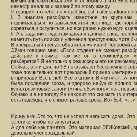
криминальными романами. И вспоминаю, что Эйзеншт
семестр анализа и заданий по этому жанру.
Я говорил это тебе, но «repetitioe est mater studiorum
I. В анализе разобрать известное по крупицам,
поднимаешься по замысловатой лестнице, где порой
сорваться и оступиться, но все равно нужно идти к це
II. А в задании студентам давали данные следственно
наметить путь поиска и уличения преступни­ка. Хотя бы
В прекрасный тренаж обратится «чтиво»! Попробуй са
Эйзен говорил мне: «Если студент не сможет разобр
действие к поимке, как же он в сложнейшем ма
разберется? Я не только в режиссеры его не рекоменд
Сейчас, в эти дни, по ТВ показывают бесконечные сери
тоже поучительно: вот прекрасный пример «антирежи
в приправу. Всё в лоб! Всё в штамп. В «китч».) ...А п
была последняя гроза, и здорово небушко полило з
купил резиновые сапоги («типа обычного», но с невыс
Однако и в непогоду Ян находит что снимать (в интерь
есть надежда, что снимет раньше срока. Вот бы!.. <…>
Иринушка! Это то, что не успел я написать дома. Это
эстетике, чтобы не запутаться.
А для себя как памятка. Это материал ВГИКовский, в
довольно членораздельный.