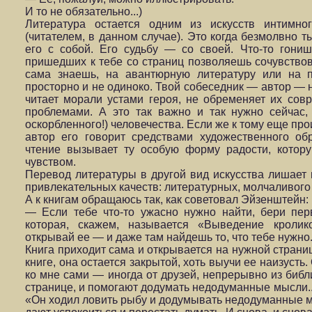
И то не обязательно...)
Литература остается одним из искусств интимно
(читателем, в данном случае). Это когда безмолвно 
его с собой. Его судьбу — со своей. Что-то гониш
пришедших к тебе со страниц позволяешь сочувствова
сама знаешь, на авантюрную литературу или на п
просторно и не одиноко. Твой собеседник — автор — н
читает морали устами героя, не обременяет их со
проблемами. А это так важно и так нужно сейчас,
оскорбленного!) человечества. Если же к тому еще пр
автор его говорит средствами художественного обр
чтение вызывает ту особую форму радости, кото­ру
чувством.
Перевод литературы в другой вид искусства лишает 
привлекательных качеств: литературных, мол­чаливого 
А к книгам обращаюсь так, как советовал Эйзенштейн:
— Если тебе что-то ужасно нужно найти, бери пер
которая, скажем, называется «Выведение кролик
открывай ее — и даже там найдешь то, что тебе нужно
Книга приходит сама и открывается на нужной страни
книге, она остается закрытой, хоть выучи ее наизусть.
ко мне сами — иногда от друзей, непрерывно из библ
стра­нице, и помогают додумать недодуманные мысли..
«Он ходил ловить рыбу и додумывать недодуман­ные 