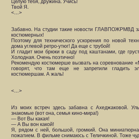
Целую тебя, дружина. Учись!
Твой Я.
<…>
Забавно. На студии такие новости ГЛАВПОЖРМВД зап
костюмерных!
Поэтому для технического ускорения по новой техн
дома углевой ретро-утюг! Да еще с трубой!
И гладит мои брюки в саду под каштанами, где груст
Холодная. Очень поэтично!
Рекомендую костюмерше вызвать на соревнование «М
говорят, что там еще не запретили гладить эл
костюмершам. А жаль!
<…>
Из моих встреч здесь забавна с Ахеджаковой. Улы
знакомые (вот она, семья кино-мира!)
— Вот Вы какая!
— А Вы вон какой!
Я, рядом с ней, большой, громкий. Она миниатюрна
пожатием. В фильме снимаюсь с Теличкиной. Тоже чуд