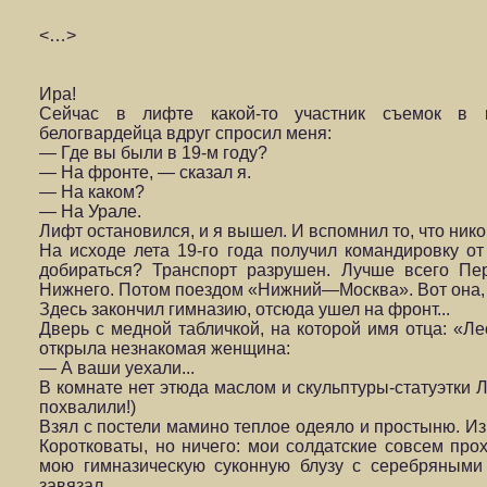
<…>
Ира!
Сейчас в лифте какой-то участник съемок в 
белогвардейца вдруг спросил меня:
— Где вы были в 19-м году?
— На фронте, — сказал я.
— На каком?
— На Урале.
Лифт остановился, и я вышел. И вспомнил то, что никог
На исходе лета 19-го года получил командировку о
добираться? Транспорт разрушен. Лучше всего Пе
Нижнего. Потом поездом «Ниж­ний—Москва». Вот она,
Здесь закончил гимназию, отсюда ушел на фронт...
Дверь с медной табличкой, на которой имя отца: «Л
открыла незнакомая женщина:
— А ваши уехали...
В комнате нет этюда маслом и скульптуры-статуэтки 
похвалили!)
Взял с постели мамино теплое одеяло и простыню. Из
Коротковаты, но ничего: мои солдатские со­всем прох
мою гимназическую су­конную блузу с серебряными 
завязал.