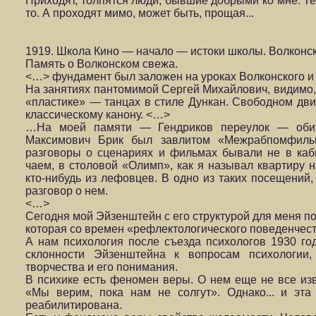
Приходят, толпятся люди, бывшие добрыми ко мне.
Те
то. А проходят мимо, может быть, прощая...
1919. Школа Кино — начало — истоки школы. Волконск
Память о Волконском свежа.
<…> фундамент был заложен на уроках Волконского и 
На занятиях пантомимой Сергей Михайлович, видимо, 
«пластике» — танцах в стиле Дункан. Свободном дви
классическому канону. <…>
…На моей памяти — Гендриков переулок — оби
Максимович Брик был завлитом «Межрабпомфиль­м
разговоры о сценариях и фильмах быва­ли не в каби
чаем, в столовой «Олимп», как я называл квартиру н
кто-ни­будь из лефовцев. В одно из таких посещений,
разговор о нем.
<…>
Сегодня мой Эйзенштейн с его структурой для меня по
которая со времен «рефлектологического поведенчест
А нам психология после съезда психологов 1930 год
склонности Эйзенштейна к вопросам психоло­гии
творчества и его понимания.
В психике есть феномен веры. О нем еще не все изв
«Мы верим, пока нам не солгут». Однако... и эт
реабилитирована.