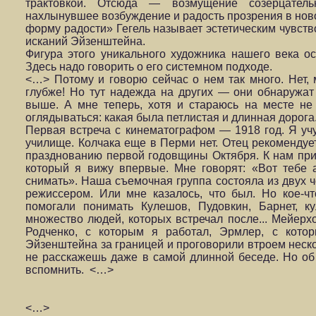
трактов­кой. Отсюда — возмущение созерцательн
нахлынувшее возбуждение и радость прозрения в ново
форму радости» Гегель называет эстетичес­ким чувств
исканий Эйзенштейна.
Фигура этого уникального художника нашего века ос
Здесь надо говорить о его системном подходе.
<…> Потому и говорю сейчас о нем так много. Нет,
глубже! Но тут надежда на других — они обнаружат
выше. А мне теперь, хотя и стараюсь на месте не 
оглядываться: какая была петлистая и длинная дорога.
Первая встреча с кинематографом — 1918 год. Я уч
училище. Колчака еще в Перми нет. Отец реко­мендуе
празднованию первой го­довщины Октября. К нам при
кото­рый я вижу впервые. Мне говорят: «Вот тебе а
снимать». Наша съемочная группа состояла из двух ч
режиссером. Или мне казалось, что был. Но кое-ч
помогали понимать Куле­шов, Пудовкин, Барнет, 
множе­ство людей, которых встречал после... Мейерх
Родченко, с которым я работал, Эрмлер, с кото
Эйзенштейна за границей и проговорили втро­ем неско
не расскажешь даже в са­мой длинной беседе. Но о
вспом­нить. <…>
<…>