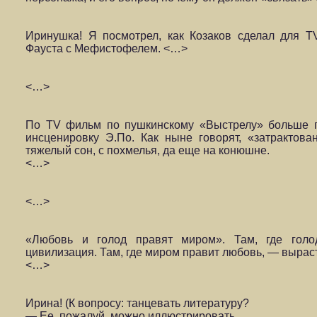
Иринушка! Я посмотрел, как Козаков сделал для 
Фауста с Мефистофелем. <…>
<…>
По TV фильм по пушкинскому «Выстрелу» больше п
инсценировку Э.По. Как ныне говорят, «затрактова
тяжелый сон, с похмелья, да еще на конюшне.
<…>
<…>
«Любовь и голод правят миром». Там, где гол
цивилизация. Там, где миром правит любовь, — выраст
<…>
Ирина! (К вопросу: танцевать литературу?
— Ее, пожалуй, можно иллюстрировать.