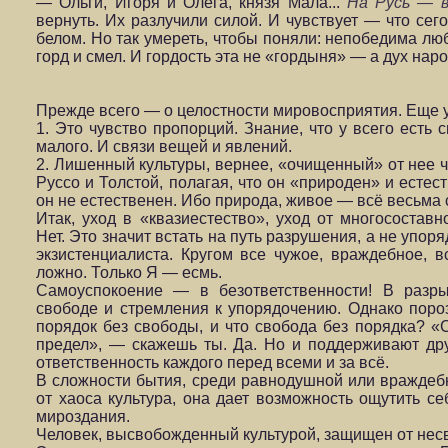
— Ольги, Игоря и Олега, князя Мала...
На Русь — в
вернуть. Их разлучили силой. И чувствует — что сег
белом. Но так умереть, чтобы поняли: непобедима лю
горд и смел. И гордость эта не «гордыня» — а дух нар
Прежде всего — о целостности мировосприятия. Еще у
1. Это чувство пропорций. Знание, что у всего есть 
малого. И связи вещей и явлений.
2. Лишенный культуры, вернее, «очищенный» от нее че
Руссо и Толстой, полагая, что он «природен» и естес
он не естественен. Ибо при­рода, живое — всё весьма
Итак, уход в «квазиестество», уход от многосоставн
Нет. Это значит встать на путь разрушения, а не упор
экзистенциалиста. Кру­гом все чужое, враждебное,
ложно. Только Я — есмь.
Самоуспокоение — в безответственности! В разры
свободе и стремления к упорядочению. Однако поро
порядок без свободы, и что свобода без порядка? «С
предел», — скажешь ты. Да. Но и поддерживают дру
ответ­ственность каждого перед всеми и за всё.
В сложности бытия, среди равнодушной или враждебн
от хаоса культура, она дает возможность ощутить с
мироздания.
Человек, высвобожденный культурой, защищен от нес