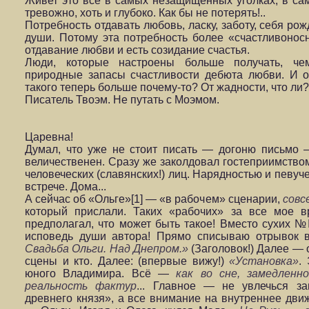
Живет это все в самых незащищенных уголках, в са
тревожно, хоть и глубоко. Как бы не потерять!..
Потребность отдавать любовь, ласку, заботу, себя р
души. Потому эта потребность более «счастливоносн
отдавание любви и есть созидание счастья.
Люди, которые настроены больше получать, че
природные запасы счастливости дебюта любви. И о
такого теперь больше почему-то? От жадности, что ли?
Писатель Твоэм. Не путать с Моэмом.
Царевна!
Думал, что уже не стоит писать — догоню письмо 
величественен. Сразу же заколдовал гостеприим­ство
человеческих (славянских!) лиц. Нарядностью и певуч
встрече. Дома...
А сейчас об «Ольге»[1] — «в рабочем» сценарии,
совс
который прислали. Таких «рабочих» за все мое 
предполагал, что может быть такое! Вместо сухих №№.
исповедь души ав­тора! Прямо списываю отрывок 
Свадьба Ольги. Над Днепром.»
(Заголовок!) Далее — 
сцены и кто. Далее: (впервые вижу!)
«Установ
ка»
.
юного Владимира.
Всё —
как во сне, замедленн
реальность фактур
... Главное — не увлечься за
древнего князя», а все внимание на внутреннее движ