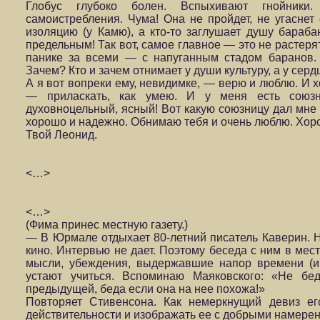
Глобус глубоко болен. Вспыхивают гнойники.
самоистребления. Чума! Она не пройдет, не угаснет о
изоляцию (у Камю), а кто-то заглушает душу бараб
предельным! Так вот, самое главное — это не растеря
панике за всеми — с напуганным стадом баранов.
Зачем? Кто и зачем отнимает у души культуру, а у сер
А я вот вопреки ему, невидимке, — верю и люблю. И х
— приласкать, как умею. И у меня есть союз­н
духовноцельный, ясный! Вот какую союзницу дал мне 
хорошо и надежно. Обнимаю тебя и очень люблю. Хор
Твой Леонид.
<…>
<…>
(Фима принес местную газету.)
— В Юрмале отдыхает 80-летний писатель Каверин. На
кино. Интервью не дает. Поэтому беседа с ним в мес
мысли, убеждения, вы­державшие напор времени (
устают учиться. Вспоминаю Маяковского: «Не бе
предыдущей, беда если она на нее похожа!»
Повторяет Стивенсона. Как немеркнущий девиз ег
действительности и изображать ее с добрыми на­мере