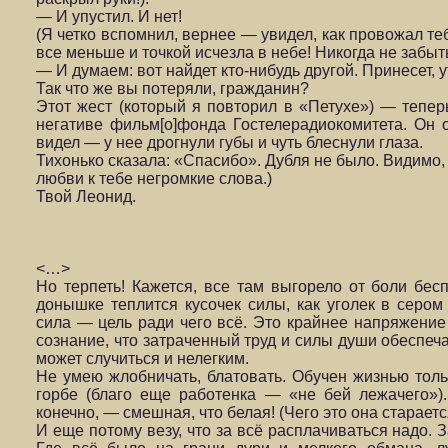
— И упустил. И нет!
(Я четко вспомнил, вернее — увидел, как провожал те
все меньше и точкой исчезла в небе! Никогда не забыт
— И думаем: вот найдет кто-нибудь другой. Принесет, у
Так что же вы потеряли, гражданин?
Этот жест (который я повторил в «Петухе») — тепе
негативе фильм[о]фонда Гостелерадиокомитета. Он 
видел — у нее дрогнули губы и чуть блеснули глаза.
Тихонько сказала: «Спасибо». Дубля не было. Видимо,
любви к тебе негромкие слова.)
Твой Леонид.
<…>
Но терпеть! Кажется, все там выгорело от боли бесп
донышке теплится кусочек силы, как уголек в сером
сила — цель ради чего всё. Это крайнее напряжение
сознание, что затраченный труд и силы души обеспеча
может случиться и нелегким.
Не умею жлобничать, блатовать. Обучен жизнью тольк
горбе (благо еще работенка — «не бей лежаче­го»)
конечно, — смешная, что белая! (Чего это она стараетс
И еще потому везу, что за всё расплачиваться надо. З