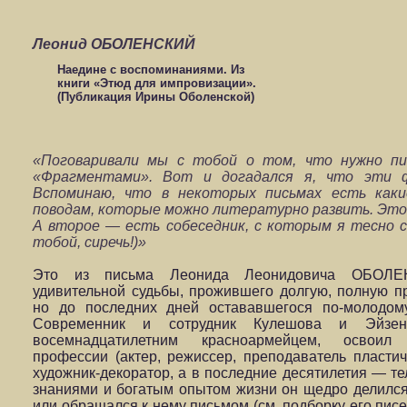
Леонид ОБОЛЕНСКИЙ
Наедине с воспоминаниями. Из
книги «Этюд для импровизации».
(Публикация Ирины Оболенской)
«Поговаривали мы с тобой о том, что нужно пис
«Фрагментами».
Вот и догадался я, что эти 
Вспоминаю, что в некоторых письмах есть как
поводам, которые можно литературно развить. Это
А второе — есть собеседник, с которым я тесно св
тобой, сиречь!)»
Это из письма Леонида Леонидовича ОБОЛЕНС
удивительной судьбы, прожившего долгую, полную п
но до последних дней остававшегося по-молодом
Современник и сотрудник Кулешова и Эйзе
восемнадцатилетним красноармейцем, освоил 
профессии (актер, режиссер, преподаватель пластич
художник-декоратор, а в последние десятилетия — т
знаниями и богатым опытом жизни он щедро делился
или обращался к нему письмом (см. подборку его пис