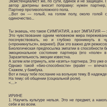
Экзистенциалист же, по сути, одинок и не защищен. 
автор доктрины вносит поправку: нужен партнер
Партнер противоположного пола.
...Вот он — голый, на голом полу, около голой с
одиночество...
Ты знаешь, что такое СИМПАТИЯ, а вот ЭМПАТИЯ — эт
Это чувствование одним человеком мира переживани
посочувствовать, но и глубоко проникнуть в 
(«проникнуться», вернее!). (Как это важно для режиссе
Биологическая предпосылка эмпатии в способности бы
эмоциональное состояние партнера (его «поле» в
Заразительность эмоции из­вестна.
А затем или отринуть, или «взять» партнера. Это уже о
Однако такой «био-способности» (epater — впечат
Скажем, у бамбука.
Вот и пишу тебе послание на вольную тему. В надежде, 
На тему: об общении (социальной роли).
<…>
ИРИНЕ
1. Научить культуре нельзя. Это не предмет, а нако
себе и во всем.