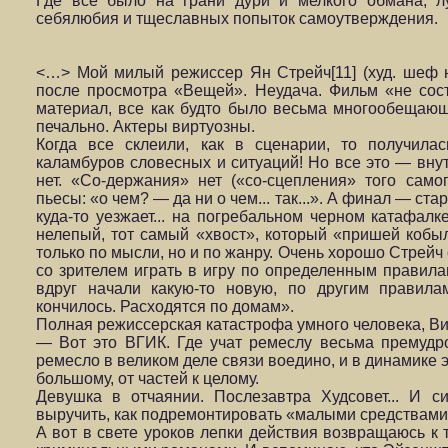
Где всё было на грани дури и мелкого обма­на, лу
себялюбия и тщеславных попы­ток самоутверждения.
<…> Мой милый режиссер Ян Стрейч[11] (худ. шеф 
после просмотра «Вещей». Неудача. Фильм «не сост
материал, все как будто было весьма многообещающе
печально. Актеры виртуозны.
Когда все склеили, как в сценарии, то получилас
каламбуров словесных и ситуаций! Но все это — внут
нет. «Со-держания» нет («со-сцепления» того само
пьесы: «о чем? — да ни о чем... так...». А финал — ст
куда-то уезжает... на погребальном черном катафа
нелепый, тот самый «хвост», который «пришей кобыл
только по мысли, но и по жан­ру. Очень хорошо Стрей
со зри­телем играть в игру по определенным правилам
вдруг начали какую-то новую, по другим правила
кончилось. Расходятся по домам».
Полная режиссерская катастрофа умного человека, Ви
— Вот это ВГИК. Где учат ремеслу весьма премудро
ремесло в великом деле связи воедино, и в динами­ке э
большому, от частей к целому.
Девушка в отчаянии. Послезавтра Худсовет... И си
выручить, как подремонтировать «малыми сред­ствами».
А вот в свете уроков лепки действия возвращаюсь к 