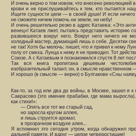
И очень верно о том новом, что внесено революцией в
крови и не прислушивайтесь к тем, кто пытает­ся нац
Ищите сущности цели — в своей душе! И если ничего 
не сможе­те ничем помочь ни земле, ни небу!
И очень решительно резко в адрес Катаева: «Это ант
венец»! Катаев лжет, пытаясь представить ис­торию с
развившееся вокруг него. Вокруг него ничего не мо
холодный мастер, думающий лишь о себе. Десятки све
не так! Хотя бы мелочь: пишет, что я привел к нему Лун
полу от смеха. Лунца к нему я не приводил. Тот действ
Союзе. А с Катаевым я познакомился спустя 8 лет посл
Так вся книга пропитана дешевым честолюб
изобразительный талант, он, в смысле нравственном —
И хорошо (в смысле — верно) о Булгакове «Сны наяв
Как-то, за год или два до войны, в Москве, зашел я 
Саврасово (это имение пра­бабки, где мама выросла). 
как стихи!»:
— Опять все тот же старый сад,
но заросла кругом аллея,
и лишь струится аромат,
в прозрачном воздухе алея...
Я вспомнил это сегодня утром, когда обнаружил пр
дальней памяти. И вдруг — целое четверостишие!