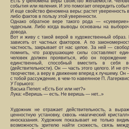
Есть у феномена веры свойство желаемости. Челове
события или явления. И это помогает опередить событи
И еще свойство феномена веры: растет уверенность в
либо фактов в пользу этой уверенности.
Однако обратное вере такого рода — «суеверие»,
чудесным. Либо когда выводы основаны на выбо­роч
довода.
Вот и живу с такой верой в художественный образ. 
зависеть от частных факторов. А по закономерно­с
частность, закрывает от нас целое. За ней — свобо
помнить, что разру­шающие силы составляют еди
человек должен проявиться, ибо он порождение 
единственный, способный вместить в себя в
(действительности). Он — часть этого целого. И не о
творчестве, а веру в движение вперед к лучшему. Он —
с тобой рассуждение, в чем-то навеянное П. Лагерквис
У Горького:
Васька Пепел: «Есть Бог или нет?»
Лука: «Веришь — есть.
Не веришь — нет...»
Художник не отражает действительность, а выраж
ценностную установку, сквозь «магический кристалл»
иносказания. Художник показыва­ет не только види
возможность зрителю найти схожесть, связь меж