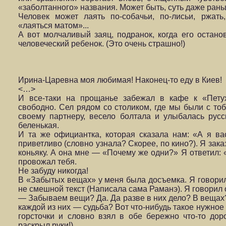
«заболтанного» названия. Может быть, суть даже раньш
Человек может лаять по-собачьи, по-лисьи, ржат
«лаяться матом»...
А вот молчаливый заяц, подранок, когда его останов
человеческий ребенок. (Это очень страшно!)
Ирина-Царевна моя любимая! Наконец-то еду в Киев!
<…>
И все-таки на прощанье забежал в кафе к «Петух
свободно. Сел рядом со столиком, где мы были с то­
своему партнеру, весело болтала и улыбалась русс
беленькая.
И та же официантка, которая сказала нам: «А я ва
приветливо (словно узнала? Скорее, по кино?). Я зак
коньяку. А она мне — «Почему же одни?» Я ответил: 
провожал тебя.
Не забуду никогда!
В «Забытых вещах» у меня была досъемка. Я говорил 
не смешной текст (Написала сама Раманэ). Я говорил о
— Забываем вещи? Да. Да разве в них дело? В вещах? 
каждой из них — судьба? Вот что-нибудь такое нужное 
горсточки и словно взял в обе бережно что-то дор
раскрыл руки!).