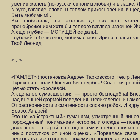
умении жалеть (по-русски синоним любви) и в ласке. Ла
в руке, взгляде, слове. В теплом прикосновении, в щедр
Быть любимым!..
Вы пробовали, вы, которые до сих пор, может
пренебрежением хотя бы теплого взгляда извечной Ж
А еще глубже — МОГУЩЕЙ ее дать!..
Глубокий тебе поклон, любимая моя, Ирина, спаситель
Твой Леонид.
<…>
«ГАМЛЕТ» (постановка Андрея Тарковского, театр Лен
Чурикова в роли Офелии бесподобна! Она с хитрецой,
целью стать королевой.
А сцена ее сумасшествия — просто бесподобна! Внез
над внешней формой поведения. Великолепен и Гамле
От растерянности и смятенности словно робок. И вдру
Браво, Андрей!
Это не «абстрактный» гуманизм, усмотренный чиновни
порожденный пониманием истории, и отсюда — повед
двух эпох — старой, с ее оцен­ками и требованиями,
иных по­ступков от иной оценки. «Порвалась связь
персонажа, и его вопрос, почему он должен «связать»