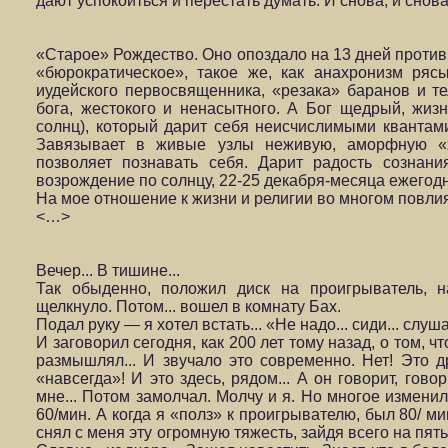
дают успокоиться и перестать думать. И снова, и снов
«Старое» Рождество. Оно опоздало на 13 дней против
«бюрократическое», такое же, как анахро­низм ряс
иудейского первосвященни­ка, «резака» баранов и т
бога, же­стокого и ненасытного. А Бог щедрый, жи
солнц), который дарит себя неисчислимыми квантам
Завязывает в живые узлы неживую, амор­фную «
позволяет познавать себя. Да­рит радость сознан
возрождение по солнцу, 22-25 декабря-месяца ежегодн
На мое отношение к жизни и религии во многом повли
<…>
Вечер... В тишине...
Так обыденно, положил диск на проигрыватель, на
щелкнуло. Потом... вошел в комнату
Бах.
Подал руку — я хотел встать... «Не надо... сиди... слуша
И заговорил сегодня, как 200 лет тому назад, о том, ч
размышлял... И звучало это современно. Нет! Это д
«навсегда»! И это здесь, рядом... А он говорит, гово
мне... Потом замолчал. Молчу и я. Но многое изменил
60/мин. А когда я «полз» к проигрывателю, был 80/ ми
снял с меня эту огромную тя­жесть, зайдя всего на пять