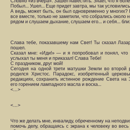
Слов­но «из вчера». Зашел навестить. Знает, что я боле
Побыл... Ушел... Еще придет завтра, мы так условились
А ведь, может быть, он был одновременно у многих? 
все вместе, только не заметили, что собрались около н
рядом и слушаем дыхание, слушаем его... и себя... бли
Слава тебе, показавшему нам Свет! Ты сказал Лазар
пошел.
Сказал мне: «Иди!» — и я попробовал и понял, что м
услыхал ты меня и приказал! Слава Тебе!
С праздником, друг мой!
Сегодня на одной трети матушки Земли во второй 
родился Христос. Парадокс, изобретенный церков
редакциях, сохранить истинное рожде­ние Света на
его горением лампад­ного масла и воска...
<…>
<…>
Что же делать мне, инвалиду, обреченному на неподви
помочь делу, обращаясь с экрана к челове­ку во весь