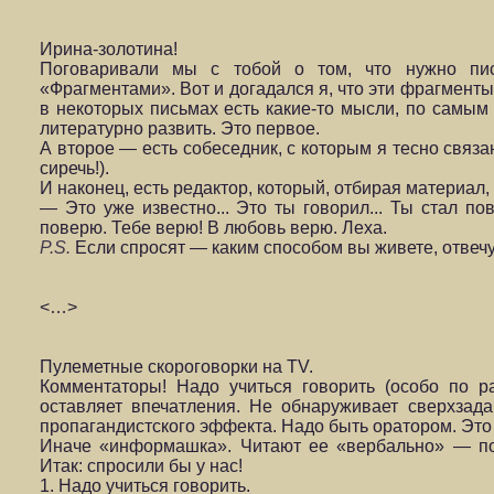
Ирина-золотина!
Поговаривали мы с тобой о том, что нужно пис
«Фрагментами».
Вот и догадался я, что эти фрагменты
в некоторых письмах есть какие-то мысли, по самы
литературно развить. Это первое.
А второе — есть собеседник, с которым я тесно связан,
сиречь!).
И наконец, есть редактор, который, отбирая материал, 
— Это уже известно... Это ты говорил... Ты стал пов
поверю. Тебе верю! В любовь верю. Леха.
P.S.
Если спросят — каким способом вы живете, отвечу
<…>
Пулеметные скороговорки на
TV.
Комментаторы! Надо учиться говорить (особо по 
оставляет впечатления. Не обнаруживает сверх­зада
пропагандистского эффекта. Надо быть оратором. Это
Иначе «информашка». Читают ее «вербально» — поч
Итак: спросили бы у нас!
1. Надо учиться говорить.