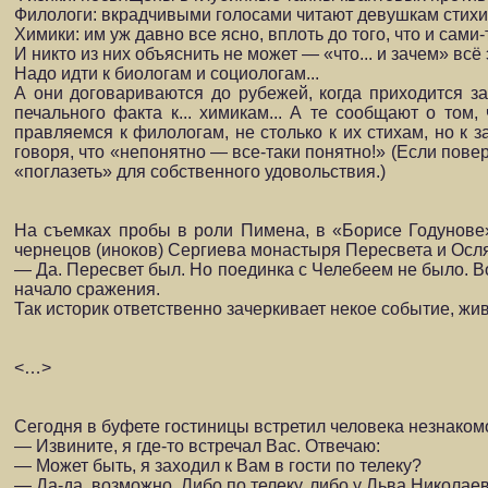
Филологи: вкрадчивыми голосами читают девушкам стихи з
Химики: им уж давно все ясно, вплоть до того, что и са
И никто из них объяснить не может — «что... и зачем» всё
Надо идти к биологам и социологам...
А они договариваются до рубежей, когда приходится за
печального факта к... химикам... А те сообщают о том,
правляемся к филологам, не столько к их стихам, но к 
говоря, что «непонятно — все-таки понятно!» (Если пове
«поглазеть» для собственного удовольствия.)
На съемках пробы в роли Пимена, в «Борисе Годунове»[2
чернецов (иноков) Сергиева мо­настыря Пересвета и Осл
— Да. Пересвет был. Но поединка с Челебеем не было. Во
начало сражения.
Так историк ответственно зачеркивает некое событие, жи
<…>
Сегодня в буфете гостиницы встретил человека незнакомого
— Извините, я где-то встречал Вас. Отвечаю:
— Может быть, я заходил к Вам в гости по телеку?
— Да-да, возможно. Либо по телеку, либо у Льва Николаев