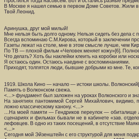
Простился тогда насовсем. Вот и остались разные предм
В Москве я нашел семью в первом Доме Советов. Жили в
Твой Леонид.
Аринушка, друг мой милый!
Мне нельзя быть долго одному. Нельзя сидеть без дела с 
Всегда вспоминаю С.М.Кирова, который в заключении прос
Газеты лежат на столе, мне в этом смысле лучше, чем Ки
По ТВ — плохой фильм «Человек меняет кожу»[6]. Полное
Что делать? Хоть бы наклейки клеить на коробки или нос
Я остаюсь один. Остаюсь наедине с воспоминаниями.
Приходят, толпятся люди, бывшие добрыми ко мне.
Те, к
1919. Школа Кино — начало — истоки школы. Волконский[
Память о Волконском свежа.
<…> фундамент был заложен на уроках Волконского и зна
На занятиях пантомимой Сергей Михайлович, видимо, пр
ложно классическому канону. <…>
…На моей памяти — Гендриков переулок — обиталище ЛЕ
сценариях и фильмах быва­ли не в кабинете «зав. отдело
лефовцев. В одно из таких посещений, в отсутствие Маяко
<…>
Сегодня мой Эйзенштейн с его структурой для меня подкр