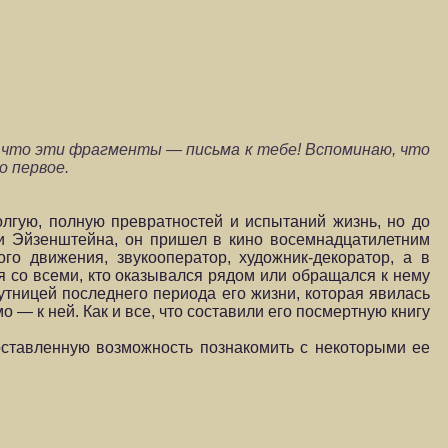
, что эти фрагменты — пись­ма к тебе! Вспоминаю, что
о первое.
лгую, полную превратностей и испытаний жизнь, но до
и Эйзенштейна, он пришел в кино восемнадцатилетним
го движения, звукооператор, художник-декоратор, а в
 со всеми, кто оказывался рядом или обращался к нему
утницей последнего периода его жизни, которая явилась
— к ней. Как и все, что составили его посмертную книгу
доставленную возможность познакомить с некоторыми ее