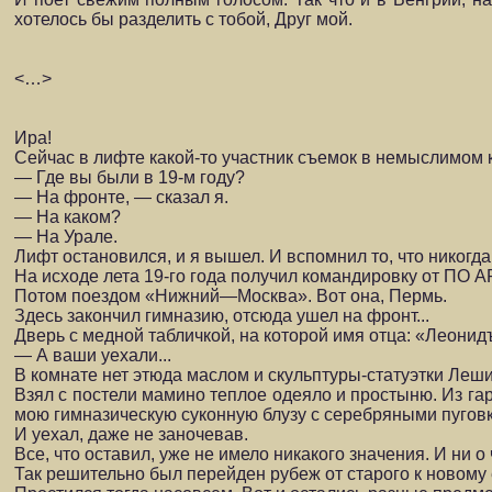
хотелось бы разделить с тобой, Друг мой.
<…>
Ира!
Сейчас в лифте какой-то участник съемок в немыслимом 
— Где вы были в 19-м году?
— На фронте, — сказал я.
— На каком?
— На Урале.
Лифт остановился, и я вышел. И вспомнил то, что никогда 
На исходе лета 19-го года получил командировку от ПО А
Потом поездом «Ниж­ний—Москва». Вот она, Пермь.
Здесь закончил гимназию, отсюда ушел на фронт...
Дверь с медной табличкой, на которой имя отца: «Леони
— А ваши уехали...
В комнате нет этюда маслом и скульптуры-статуэтки Леши
Взял с постели мамино теплое одеяло и простыню. Из гар
мою гимназическую су­конную блузу с серебряными пуговк
И уехал, даже не заночевав.
Все, что оставил, уже не имело никакого значения. И ни о
Так решительно был перейден рубеж от старого к новому 