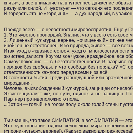
князя», а все внимание на внутреннее движение образа ч
разлучили силой. И чувствует — что сегодня его последн
И гордость эта не «гордыня» — а дух народный, в уважен
Прежде всего — о целостности мировосприятия. Еще у Ге
1. Это чувство пропорций. Знание, что у всего есть свое 
2. Лишенный культуры, вернее, «очищенный» от нее чело
иной: он не естественен. Ибо при­рода, живое — всё вес
Итак, уход в «квазиестество», уход от многосоставности 
экзистенциалиста. Кру­гом все чужое, враждебное, все о
Самоуспокоение — в безответственности! В разрыве пр
порядок без свободы, и что свобода без порядка? «Стор
ответ­ственность каждого перед всеми и за всё.
В сложности бытия, среди равнодушной или враждебной п
мироздания.
Человек, высвобожденный культурой, защищен от несвоб
Экзистенциалист же, по сути, одинок и не защищен. П
Партнер противоположного пола.
...Вот он — голый, на голом полу, около голой стены пусто
Ты знаешь, что такое СИМПАТИЯ, а вот ЭМПАТИЯ — это 
Это чувствование одним человеком мира переживаний 
(«проникнуться», вернее!). (Как это важно для режиссера!