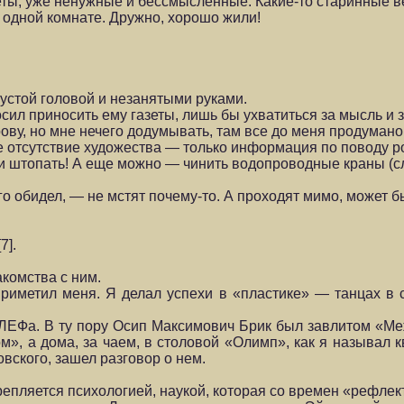
еты, уже ненужные и бессмысленные. Какие-то старинные 
 одной комнате. Дружно, хорошо жили!
пустой головой и незанятыми руками.
ил приносить ему газеты, лишь бы ухватиться за мысль и з
рову, но мне нечего додумывать, там все до меня продумано
 отсут­ствие художества — только информация по поводу р
ки штопать! А еще можно — чинить водопроводные краны (сл
ого оби­дел, — не мстят почему-то. А проходят мимо, может б
7].
комства с ним.
име­тил меня. Я делал успехи в «пластике» — танцах в 
Фа. В ту пору Осип Максимович Брик был завлитом «Межр
м», а дома, за чаем, в столовой «Олимп», как я называл к
в­ского, зашел разговор о нем.
епляется психологией, наукой, которая со времен «рефлек