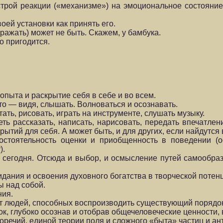
рой ре­акции («механизме») на эмоциональное состояние 
воей установки как принять его.
ражать) может не быть. Скажем, у бамбука.
 приго­дится.
 опыта и раскрытие себя в себе и во всем.
Это — видя, слышать. Волноваться и осознавать.
тать, рисовать, играть на инструменте, слушать музыку.
 расска­зать, написать, нарисовать, передать впечатлен
открытий для себя. А может быть, и для других, если найдутс
мостоятель­ность оценки и приобщенность в поведении 
).
 сегод­ня. Отсюда и выбор, и осмысление путей самообраз
идания и освоения духовного богатства в творческой потенц
ы над собой.
ния.
ет лю­дей, способных воспроизводить существующий порядо
к, глу­боко осознав и отобрав общечеловеческие ценности,
ечий, единой теории поля и сложного «быта» частиц и ант