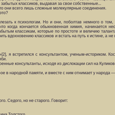
абы­тых классиков, выдавая за свои собственные...
ми-то они всего лишь сложные молекулярные соединения.
 это?
лезать к психологам. Но и они, поболтав немного о том,
 что когда кончается обыкновенная химия, на­чинается н
забытым классикам, которые по простоте и величию талан
рить вдохновению классиков и встать на путь к истине, а н
], я встре­тился с консультантом, ученым-историком. Ко
яби.
енные консультанты, исходя из дислокации сил на Куликове,
вое в народной памяти, и вместе с ним отнимает у народа —
. Се­дого, но не старого. Говорит:
ича Толстого.