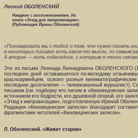
Леонид ОБОЛЕНСКИЙ
Наедине с воспоминаниями. Из
книги «Этюд для импровизации».
(Публикация Ирины Оболенской)
«Поговаривали мы с тобой о том, что нужно писать кни
в некоторых письмах есть какие-то мысли, по самым р
А второе — есть собеседник, с которым я тесно связан, 
Это из письма Леонида Леонидовича ОБОЛЕНСКОГО (190
последних дней остававшегося по-молодому отзывчивы
красноармейцем, освоил разные кинематографические п
последние десятилетия — телевизионный журналист). Св
письмом (см. подборку его писем в «Киноведческих запи
источником его бодрости, его душевной опорой, его заин
«Этюд к импровизации», подготовленную Ириной Оболенс
Редакция «Киноведческих записок» благодарит составит
фрагментами читателей «Киноведческих записок».
Л. Оболенский. «Живет старик»