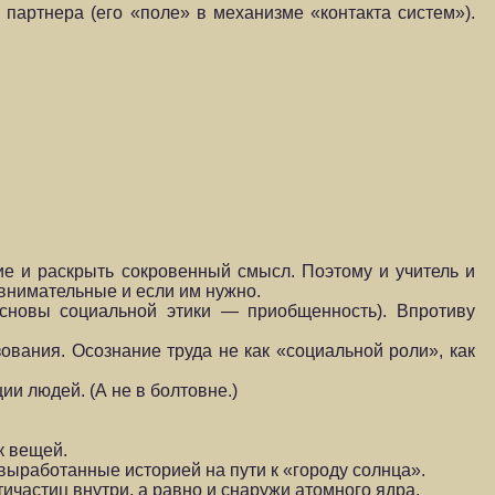
партнера (его «поле» в механизме «контакта систем»).
ие и раскрыть сокро­венный смысл. Поэтому и учитель и
я внимательные и если им нужно.
(основы социальной этики — приобщенность). Впротиву
ования. Осозна­ние труда не как «социальной роли», как
ии людей. (А не в болтовне.)
к вещей.
 выработанные историей на пути к «городу солнца».
ичастиц внутри, а равно и снаружи атомного ядра.