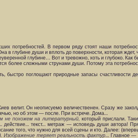
ших потребностей. В первом ряду стоят наши потребнос
на в глубине души и вплоть до поверхности, которая ждет,
веренной глубине… Вот и тревожно, хоть и глубоко. Как бы
ется более сложными струнами души. Потому эта потребнос
ть, быстро поглощают природные запасы счастливости де
иев велит. Он неописуемо величественен. Сразу же закол
ечью, но об этом — после. При встрече. Дома...
ем не похожем на литературный,
который прислали. Таки
. действие... текст... метраж — исповедь души ав­тора! 
сание того, что нужно для всей сцены и кто. Далее: (вперв
id). Изображение теряет реальность фактур
... Главное —