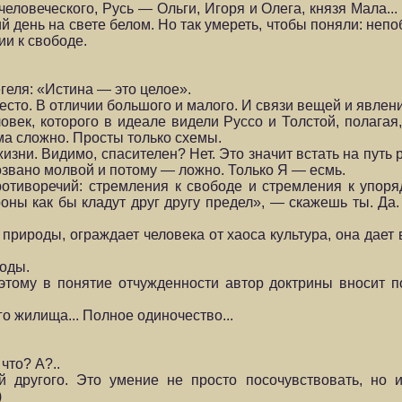
еловеческо­го, Русь — Ольги, Игоря и Олега, князя Мала..
ий день на свете белом. Но так умереть, чтобы поняли: неп
ии к свободе.
геля: «Истина — это целое».
место. В отличии большого и малого. И связи вещей и явлен
век, ко­торого в идеале видели Руссо и Толстой, полагая
ьма сложно. Просты только схемы.
жизни. Видимо, спасителен? Нет. Это значит встать на путь
бозвано молвой и потому — ложно. Только Я — есмь.
отиворечий: стремления к свободе и стремления к упор
оны как бы кладут друг другу предел», — скажешь ты. Да
риро­ды, ограждает человека от хаоса культура, она дает
оды.
оэтому в понятие отчужденности автор доктрины вносит 
го жи­лища... Полное одиночество...
что? А?..
другого. Это умение не просто посочувствовать, но и
)