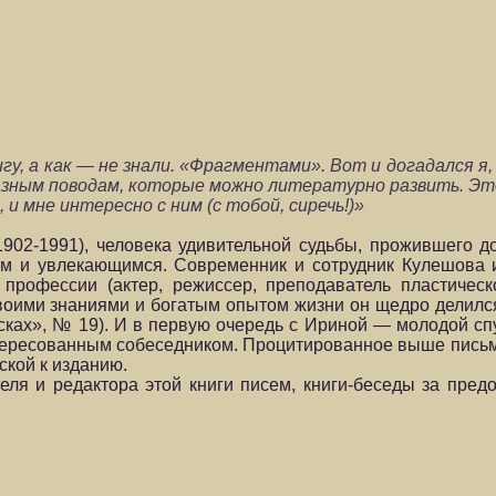
гу, а как — не знали. «Фрагментами».
Вот и догадался я
азным поводам, которые можно литературно развить. Эт
и мне инте­ресно с ним (с тобой, сиречь!)»
2-1991), человека удивительной судьбы, прожившего до
м и увлекающимся. Современник и сотрудник Кулешова 
рофессии (актер, режиссер, преподаватель пластическо
оими знаниями и богатым опытом жизни он щедро делился
сках», № 19). И в первую очередь с Ириной — молодой сп
тересованным собеседником. Процитированное выше письмо 
кой к изданию.
еля и редактора этой книги писем, книги-беседы за пре