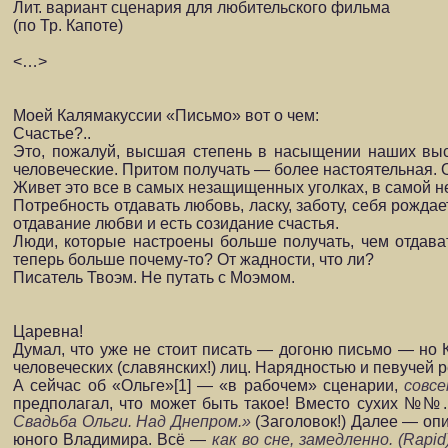
Лит. вариант сценария для любительского фильма
(по Тр. Капоте)
<…>
Моей Калямакуссии «Письмо» вот о чем:
Счастье?..
Это, пожалуй, высшая степень в насыщении наших выс
человеческие. Притом получать — более настоятельная. О
Живет это все в самых незащищенных уголках, в самой неу
Потребность отдавать любовь, ласку, заботу, себя рожда
отдавание любви и есть созидание счастья.
Люди, которые настроены больше получать, чем отдава
теперь больше почему-то? От жадности, что ли?
Писатель Твоэм. Не путать с Моэмом.
Царевна!
Думал, что уже не стоит писать — догоню письмо — но К
человеческих (славянских!) лиц. Нарядностью и певучей р
А сейчас об «Ольге»[1] — «в рабочем» сценарии,
совс
предполагал, что может быть такое! Вместо сухих №№..
Свадьба Ольги. Над Днепром.»
(Заголовок!) Далее — опи
юного Владимира.
Всё —
как во сне, замедленно. (Rap