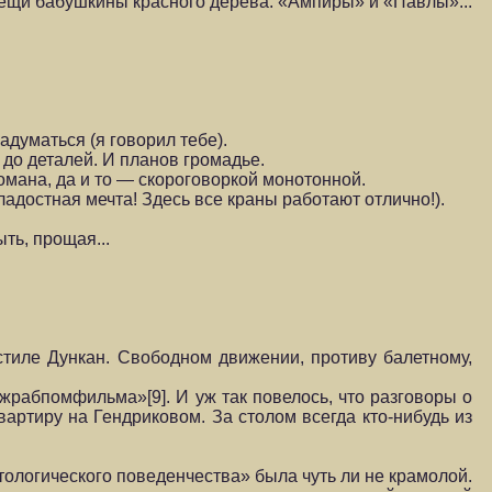
вещи бабушкины красного дерева: «Ампиры» и «Павлы»...
адуматься (я говорил тебе).
 до деталей. И планов громадье.
омана, да и то — скороговоркой монотонной.
адостная мечта! Здесь все краны работают отлично!).
ыть, прощая...
стиле Дункан. Свободном движении, противу балетному,
абпомфиль­ма»[9]. И уж так повелось, что разговоры о
вартиру на Гендриковом. За столом всегда кто-ни­будь из
тологического поведенчества» была чуть ли не крамолой.