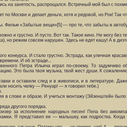
шись на занятость, распрощался. Встречный мой был с похме
 по Мос­кве и делает деньги, хотя и рядовой, но Рок! Так 
ы. Фильм «Забытые вещи»[5] — про те, что забыты в автоб
ожно и грустно. И пусто. Вот так. Такое кино. Не могу без те
а), но режим совсем нарушен. Здесь не едят кашу! А в диэт
о кон­курса. И стало грустно. Эстрада, как уличная краса
времени. И об эстраде...
венного Петра Ильича играл по-своему. То задумчиво об
цию. Это была твоя музыка, твой жест души. К сожалению,
авки и оставили след и в живописи, и в литературе. Да
ли носить челку — Ренуар! — я говорил тебе.)
.
я в сло­ве и образе. И учиться монтажу (Эйзенштейн было
 ряда другого порядка.
изер за исполнение народных песен! Пела без аккомпа
тнамки. Я представил ее — малышку, как подрост­ка. Когд
аверное, слышно. Потому что — не громко, нет! А — прон