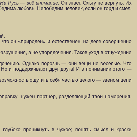
.
На Русь — всё внима­ние.
Он знает, Ольгу не вернуть. Их
обедима любовь. Непобедим человек, если он горд и смел.
ий.
, что он «природен» и естественен, на деле совершенно
 разрушения, а не упорядочения. Таков уход в отчуждение
ядочению. Однако порознь — они вещи не веселые. Что
. Но и поддерживают друг друга! И в понимании этого —
 возможность ощутить себя частью целого — звеном цепи
поправку: нужен партнер, разделяющий твои намерения.
 глубоко проникнуть в чужое; понять смысл и краски