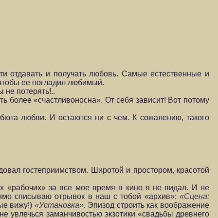
ти отдавать и получать любовь. Самые естественные и
 чтобы ее погладил любимый.
 не потерять!..
ть более «счастливоносна». От себя зависит! Вот потому
бюта любви. И остаются ни с чем. К сожалению, такого
довал гостеприим­ством. Широтой и простором, красотой
х «рабочих» за все мое время в кино я не видал. И не
Прямо списываю отрывок в наш с тобой «архив»:
«Сцена:
ые вижу!)
«Установ
ка»
. Эпизод строить как воображение
 не увлечься заманчивостью экзотики «свадьбы древнего