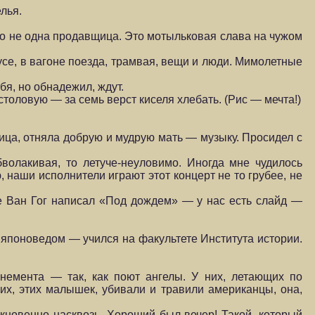
лья.
что не одна продав­щица. Это мотыльковая слава на чужом
усе, в вагоне поезда, трамвая, вещи и люди. Мимолетные
бя, но обнаде­жил, ждут.
столовую — за семь верст киселя хлебать. (Рис — мечта!)
вица, отняла доб­рую и мудрую мать — музыку. Просидел с
волакивая, то лету­че-неуловимо. Иногда мне чудилось
 наши исполнители играют этот концерт не то грубее, не
же Ван Гог написал «Под дождем» — у нас есть слайд —
 японоведом — учил­ся на факультете Института истории.
немента — так, как поют ангелы. У них, летающих по
а их, этих малышек, убивали и травили американцы, она,
икновенно насквозь. Хороший был вечер! Такой, который