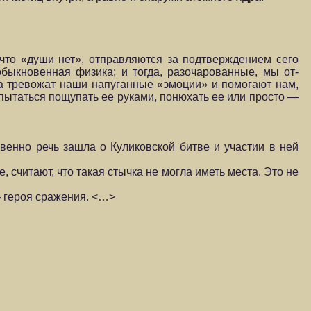
 что «души нет», от­правляются за подтверждением сего
еобыкновенная физика; и тогда, разочарованные, мы от­
та тревожат наши напу­ганные «эмоции» и помогают нам,
е пытаться пощупать ее руками, понюхать ее или просто —
свенно речь зашла о Куликовской битве и участии в ней
 считают, что такая стычка не могла иметь места. Это не
 героя сраже­ния. <…>