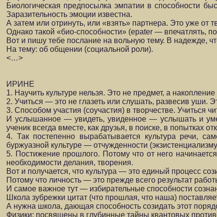
Биологическая предпосылка эмпатии в способности быст
Заразительность эмоции из­вестна.
А затем или отринуть, или «взять» партнера. Это уже от т
Однако такой «био-способности» (epater — впечатлять, по
Вот и пишу тебе послание на вольную тему. В надежде, что
На тему: об общении (социальной роли).
<…>
ИРИНЕ
1. Научить культуре нельзя. Это не предмет, а накопление
2. Учиться — это не глазеть или слушать, развесив уши. 
3. Способом участия (соучастия) в творчестве. Учиться чи
И услышанное — увидеть, увиденное — услышать и уметь
ученик всегда вместе, как дру­зья, в поиске, в попытках 
4. Так постепенно вырабатывается культура речи, са
буржуазной культуре — отчужденно­сти (экзистенциализму
5. Постижение прошлого. Потому что от него начинается
необходимости делания, творения.
Вот и получается, что культура — это единый процесс соз
Потому что личность — это прежде всего результат работ
И самое важное тут — избирательные способности созна
Школа зубрежки цитат (что прошлая, что наша) поставля
А нужна школа, дающая способность созидать этот порядо
Физики: посвящены в глубинные тайны квантовых противор