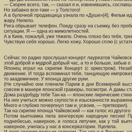
— Скорее всего, так, — сказал я и, извинившись, сослав
Но забавно все-таки — у Толстого!
А в булочной продавщица узнала по «Душе»[4]. Фильм идет
жару. Нелепо.
Рига обрывает телефон. Поеду сразу на съемку, без проб
ситуации. Я — одна из мимолетностей.
А в Киев, пожалуй, уже тяжело. Очень плохо без тебя, трев
Чувствую себя хорошо. Легко хожу. Хорошо сплю (с устатк
Сейчас по радио прослушал концерт лауреатов Чайковског
этой доброй и мудрой добрый час, а то и больше, забыв о 
Японец играл на скрипке Концерт (с оркестром). Незаб
движение. И тогда вспоминал тебя, танцующую импровиза
то академичнее. У японца другие руки.
(Не случайно они пленили Париж в дни Всемирной выст
совсем в манере японской гравю­ры, посмотри. А дамы ста
Дома раздобуду тебе Тан-ка — японские лирические стихи
На них учиться можно скупости и изысканности выражени
Много и глубоко почерпнул там и, усвоив, — претворил).
Так на скрипке японца Чайковский — как голос из другого
Потом вьетнамка пела венгерскую народную песню! Пр
поднебесью, наверное, и голоса лету­чие, как у той вье
наверное, училась у нас в консерватории. Уцелела.
И поет свежим полным голосом. Так что и в Венгрии, н