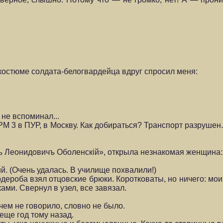
костюме солдата-белогвардейца вдруг спросил меня:
не вспо­минал...
РМ 3 в ПУР, в Москву. Как добираться? Транспорт разрушен
дъ Леонидовичъ Оболенскiй», открыла незнакомая женщина:
й. (Очень удалась. В училище похвалили!)
дероба взял отцовские брюки. Коротковаты, но ничего: мои 
ами. Свернул в узел, все завязал.
 чем не говорило, словно не было.
еще год тому назад.