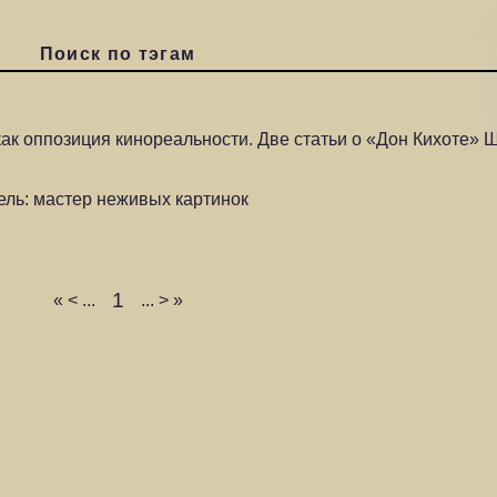
Поиск по тэгам
ак оппозиция кинореальности. Две статьи о «Дон Кихоте» 
ль: мастер неживых картинок
1
«
<
...
...
>
»