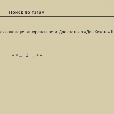
Поиск по тэгам
ак оппозиция кинореальности. Две статьи о «Дон Кихоте» 
1
«
<
...
...
>
»