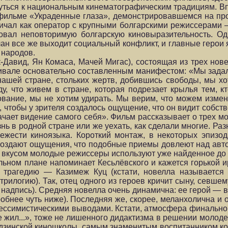
рнуться к национальным кинематографическим традициям. В
 фильме «Украденные глаза», демонстрировавшемся на п
дничал как оператор с крупными болгарскими режиссерами
ал неповторимую болгарскую киновыразительность. Од
лан все же выходит социальный конфликт, и главные герои
 народов.
к-Давид, Ян Комаса, Мачей Мигас), состоящая из трех нов
ивале основательно составленным манифестом: «Мы зада
 нашей стране, стольких жертв, добившись свободы, мы х
, что живем в стране, которая подрезает крылья тем, кт
ование, мы не хотим удирать. Мы верим, что можем изме
 чтобы у зрителя создалось ощущение, что он видит собст
ачает видение самого себя». Фильм рассказывает о трех м
нь в родной стране или же уехать, как сделали многие. Ра
вежести киноязыка. Короткий монтаж, в некоторых эпиз
 создают ощущения, что подобные приемы довлеют над авт
им вкусом молодые режиссеры используют уже найденное до 
льном плане напоминает Кесьлёвского и кажется горькой и
а трагедию — Казимеж Куц (кстати, новелла называется 
рилогию). Так, отец одного из героев кричит сыну, севше
 надпись). Средняя новелла очень динамична: ее герой — 
обнее чуть ниже). Последняя же, скорее, меланхолична и 
ессимистическими выводами. Кстати, атмосфера финально
 жил...», тоже не лишенного дидактизма в решении молоде
дзинской киношколы, самым знаменитым воспитанником ко