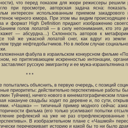
вности), что перед показом для жюри режиссеры решили
гло при просмотре, авторская задача ясна: показат
льм интересен использованным приемом закадрового 
оттенок черного юмора. При этом мы видим происходящее с
а и формат High Definition придают изображению своег
банием голов лопатой — в силу непонимания, кто это де
, скажет — абсурдна…) Склонность авторов к метафори
се той же ужасной лопатой снег, как вдруг из земли 
лом труде нефтедобытчиков. Но в любом случае социальн
ки.
 изложенная фабула в израильском конкурсном фильме «П
сном, но притягивающем искренностью интонации, орган
заставляют русскую эмигрантку и ее мужа-израильтянина по
* * *
 попытались объяснить, в первую очередь, с позиций соци
ные приоритеты: действительно перспективные работы б
Елкин Туйчиев), ничего нового в кинематографическом пла
ая накануне свадьбы ходит по деревне и, по сути, открыв
ями. «Чашма» — типичный пример модного сейчас азиат
торичности фильма (его только усиливают попытки отсы
чатление рефлексий на уже не раз отрефлексированные 
Перспективы». В изобразительном плане с «Чашмой» пере
ктически перечеркивает историю и какой бы то ни было др