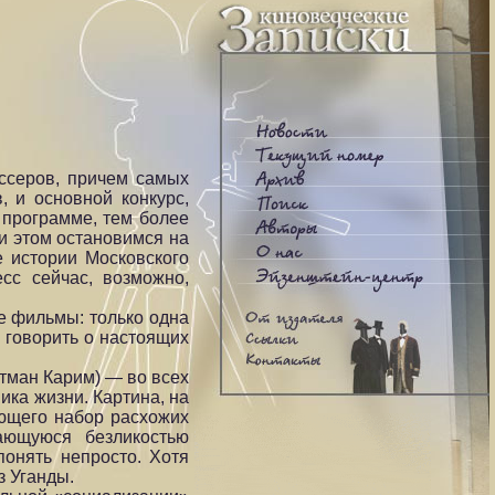
ссеров, причем самых
, и основной конкурс,
 программе, тем более
и этом остановимся на
е истории Московского
сс сейчас, возможно,
ые фильмы: только одна
 говорить о настоящих
тман Карим) — во всех
ка жизни. Картина, на
ающего набор расхожих
вающуюся безликостью
понять непросто. Хотя
з Уганды.