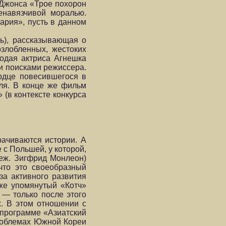
Джонса «Трое похорон
енавязчивой моралью.
ария», пусть в данном
ь), рассказывающая о
злобленных, жестоких
одая актриса Агнешка
и поисками режиссера.
рдце повесившегося в
эля. В конце же фильм
(в контексте конкурса
рачиваются истории. А
 с Польшей, у которой,
реж. Зигфрид Монлеон)
что это своеобразный
за активного развития
же упомянутый «Котч»
 — только после этого
х. В этом отношении с
 программе «Азиатский
проблемах Южной Кореи