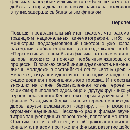
фильмах наподобие мексиканского «Больше всего на св
дебюта: авторы делают неплохую заявку на психологи
в тупик, завершаясь банальным финалом.
Перспе
Подводя предварительный итог, скажем, что рас
традициям национальных кинематографий, либо, к
мейнстрим, подразумевающий некоторые уже назва
находками в области формы (да и содержания, в общ
«Перспективы» в нем были фильмы, которые если и н
авторы находятся в поисках: необычных жанровых с
процессы. В поисках своей индивидуальности, наконец
Жизнь молодежи в австрийской ленте «Котч» (реж. Х
меняется, ситуации идентичны, и выходки молодых г
существования провинциального городка. Интересн
висящих на стене: бессмысленная жизнь героев 
съемками) выполняет здесь еще и другую функцию: у
героев, показанного Кеппингом с горькой усмешкой. 
финале. Закадычный друг главных героев не приходит
дверь, друзья взламывают квартиру… — и моментал
огромных наушниках. Несколько раз в фильме звучи
титров танцует один из персонажей, повторяя монот
Отметим, что и в «Котче», и в «Страховании жизни
финалу, а на всем протяжении фильма развитие действ