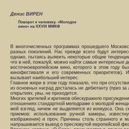
Денис ВИРЕН
Поворот к человеку. «Молодое
кино» на XXVIII ММКФ
В многочисленных программах прошедшего Московс
разных поколений. Нас прежде всего будут интерес
однако, пытаясь выявить некоторые общие тенденции
что в ней, пожалуй, можно найти самые интересные 
восточноевропейском кино, которого в этом году бы
кинофестиваля и его современных приоритетов). И
вызывает наибольший интерес.
Главное жюри в этом году показало, что при отсутств
из основных наград досталась не дебютанту (приз за
открытиях, увы, не приходится.
Многих зрителей и критиков обескуражило присужден
отношениях стандартной мелодраме о молодой женщине
мой взгляд, ничем не выделяется из конкурса. Она
приемов: использование ручной камеры, известн
изображения) и проч. Причины столь странного и м
напрашивается вывод о пресловутой европейской фес