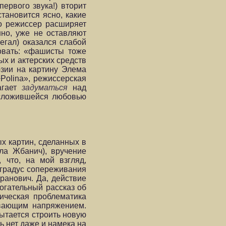
ервого звука!) вторит
тановится ясно, какие
о режиссер расширяет
нно, уже не оставляют
егал) оказался слабой
овать: «фашисты тоже
ых и актерских средств
юзии на картину Элема
Polina», режиссерская
агает
задуматься
над
есложившейся любовью
х картин, сделанных в
ла Жбанич), вручение
 что, на мой взгляд,
 градус сопереживания
ранович. Да, действие
огательный рассказ об
ическая проблематика
евающим напряжением.
пытается строить новую
ь нет даже и намека на