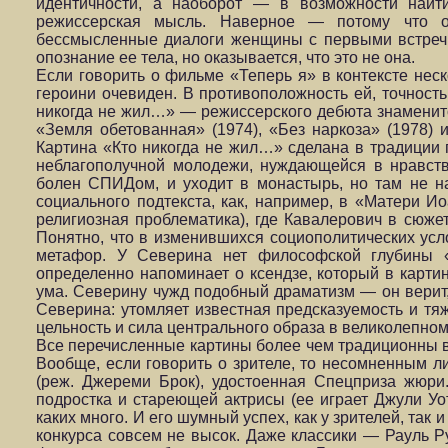
идентичности, а наоборот — в возможности найт
режиссерская мысль. Наверное — потому что ос
бессмысленные диалоги женщины с первыми встречн
опознание ее тела, но оказывается, что это не она.
Если говорить о фильме «Теперь я» в контексте нес
героини очевиден. В противоположность ей, точност
никогда не жил…» — режиссерского дебюта знаменит
«Земля обетованная» (1974), «Без наркоза» (1978) 
Картина «Кто никогда не жил…» сделана в традиции 
неблагополучной молодежи, нуждающейся в нравств
болен СПИДом, и уходит в монастырь, но там не н
социального подтекста, как, например, в «Матери И
религиозная проблематика), где Кавалерович в сюже
Понятно, что в изменившихся социополитических ус
метафор. У Северина нет философской глубины 
определенно напоминает о ксендзе, который в карти
ума. Северину чужд подобный драматизм — он верит,
Северина: утомляет известная предсказуемость и тя
цельность и сила центрального образа в великолепно
Все перечисленные картины более чем традиционны во
Вообще, если говорить о зрителе, то несомненным л
(реж. Джереми Брок), удостоенная Спецприза жюри
подростка и стареющей актрисы (ее играет Джули Уо
каких много. И его шумный успех, как у зрителей, так
конкурса совсем не высок. Даже классики — Рауль Р