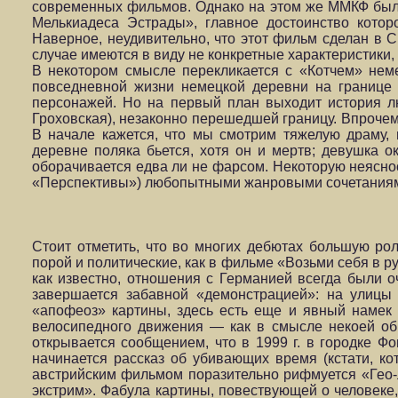
современных фильмов. Однако на этом же ММКФ был
Мелькиадеса Эстрады», главное достоинство кото
Наверное, неудивительно, что этот фильм сделан в 
случае имеются в виду не конкретные характеристики, 
В некотором смысле перекликается с «Котчем» нем
повседневной жизни немецкой деревни на границе 
персонажей. Но на первый план выходит история л
Гроховская), незаконно перешедшей границу. Впроче
В начале кажется, что мы смотрим тяжелую драму,
деревне поляка бьется, хотя он и мертв; девушка 
оборачивается едва ли не фарсом. Некоторую неяснос
«Перспективы») любопытными жанровыми сочетания
Стоит отметить, что во многих дебютах большую ро
порой и политические, как в фильме «Возьми себя в ру
как известно, отношения с Германией всегда были 
завершается забавной «демонстрацией»: на улицы 
«апофеоз» картины, здесь есть еще и явный намек 
велосипедного движения — как в смысле некоей об
открывается сообщением, что в 1999 г. в городке Ф
начинается рассказ об убивающих время (кстати, к
австрийским фильмом поразительно рифмуется «Гео-л
экстрим». Фабула картины, повествующей о человеке