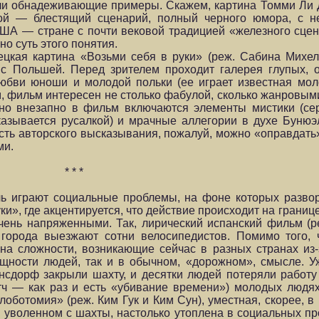
и обнадеживающие примеры. Скажем, картина Томми Ли 
рой — блестящий сценарий, полный черного юмора, с н
США — стране с почти вековой традицией «железного сцен
но суть этого понятия.
ецкая картина «Возьми себя в руки» (реж. Сабина Михел
с Польшей. Перед зрителем проходит галерея глупых, о
юбви юноши и молодой польки (ее играет известная мол
м, фильм интересен не столько фабулой, сколько жанровым
 но внезапно в фильм включаются элементы мистики (се
оказывается русалкой) и мрачные аллегории в духе Буню
ть авторского высказывания, пожалуй, можно «оправдать» 
ми.
* * *
ль играют социальные проблемы, на фоне которых разво
ки», где акцентируется, что действие происходит на границе
очень напряженными. Так, лирический испанский фильм (
города выезжают сотни велосипедистов. Помимо того, 
на сложности, возникающие сейчас в разных странах из-
щности людей, так и в обычном, «дорожном», смысле. У
онсдорф закрыли шахту, и десятки людей потеряли работу
отч — как раз и есть «убивание времени») молодых людя
оботомия» (реж. Ким Гук и Ким Сун), уместная, скорее, в
, уволенном с шахты, настолько утоплена в социальных 