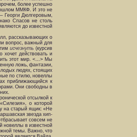
прочем, более успешно
рошлом ММКФ. И это не
 — Георги Дюлгеровым,
нако Спасов не столь
 являются до известной
елл, рассказывающих о
ли вопрос, важный для
отим
исчезнуть
(курсив
о хочет действовать и
нить этот мир. <…> Мы
венную ложь, фантазии,
олодых людях, стоящих
зные по стилю, новеллы
одах приближающийся к
орами. Они свободны в
них.
ронической отсылкой к
«Силезия», о которой
му на старый ящик: «Не
варшавская звезда хип-
отбрасывает совсем не
й новеллы в известной
жной темы. Важно, что
торой является Вайда,