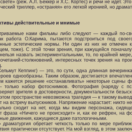
ете» (реж. А.Л. Беккер и Х.С. Кортес) и речи не идет. Эт
ческий триллер, «остраняя» его легкой иронией, но драма
ктивы действительные и мнимые
сматриваемые нами фильмы либо следуют — каждый по-
ак работа О.Карима, пытаются подстроиться под свое
нные эстетические нормы. Ни один из них не отмечен 
ем, тоже). С этой точки зрения, при кажущейся поначалу
ельзя назвать экспериментальными, то, по крайней мере, 
очетаний-столкновений, интересных точек зрения на пр
.
ельмут Кеппинг) — это, по сути, одна длинная вечеринка
ероев однообразны. Таким образом, достигается впечатле
ым кажется решение «останавливать» некоторые сцены ф
— только набор фотоснимков. Фотография (наряду с п
веряет зрителя в достоверности, документальности безыс
В этом пространстве невозможна трагедия — к такому выво
 на встречу выпускников. Напряжение нарастает: никто не
ьно сходит на нет, когда мы видим персонажа, сидяще
т фраза «Ничего не происходит» и, как ее рефрен, на 
онные движения, кажущиеся даже патологичными.
» драматургия обретает четкость только по мере прибли
ия практически отсутствует. На мой взгляд, в этом заклю