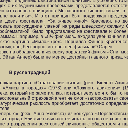
ажную тенденцию фестивальной политики. В условиях тот
ях с их будничными проблемами представляется естест
дин из главных принципов Московского кинофестиваля в 
«вне политики». И этот принцип был поддержан предсе
и девиз фестиваля: «За живое кино!» Красивая, но до
овать присуждение главной награды шведскому фильму. 
проблематикой, было представлено на фестивале и более
ограммах. Например, в «8½ фильмов» входила увенчанная 
тская картина «Мыло» (реж. Пернилла Фишер Кристенсен
зному, оно, бесспорно, интереснее фильма «О Саре».
новке на обращение к человеку хорватский фильм «Спи, мо
. Эйтан Аннер) были не менее достойны главного приза, ч
В русле традиций
мецкая картина «Страхование жизни» (реж. Бюлент Акин
хе «Алисы в городах» (1973) или «Ложного движения» (1
еке, который не заметил, как потерял веру во что бы то 
фессиональный страховой агент не смог «застраховать» св
атургическая рыхлость приобретает достаточно определе
теля.
перь я» (реж. Анна Ядовска) из конкурса «Перспективы
из города. Близкие начинают ее искать, но она не хочет в
не в разрушении всех связей личности с обществом и тщ