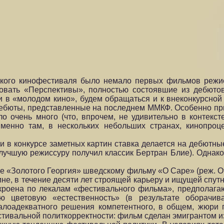
кого кинофестиваля было немало первых фильмов режи
овать «Перспективы», полностью состоявшие из дебютов
 в «молодом кино», будем обращаться и к внеконкурсной
дебюты, представленные на последнем ММКФ. Особенно пр
ло очень много (что, впрочем, не удивительно в контекст
менно там, в нескольких небольших странах, кинопроце
ии в конкурсе заметных картин ставка делается на дебютн
 лучшую режиссуру получил классик Бертран Блие). Однако
ие «Золотого Георгия» шведскому фильму «О Саре» (реж. О
, в течение десяти лет строящей карьеру и ищущей спутни
 скроена по лекалам «фестивального фильма», предполаг
ую цветовую «естественность» (в результате оборачи
алоадекватного решения компетентного, в общем, жюри 
тивальной политкорректности: фильм сделан эмигрантом и