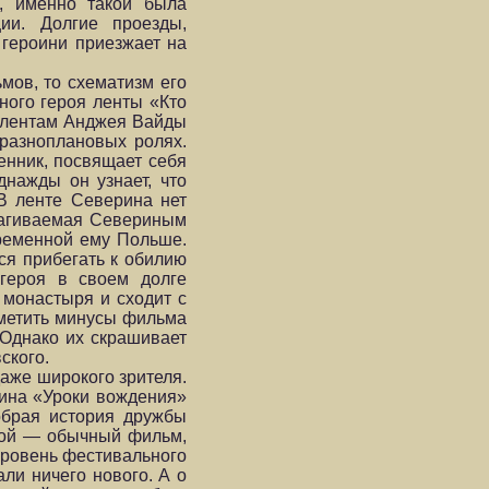
е, именно такой была
ии. Долгие проезды,
героини приезжает на
мов, то схематизм его
ного героя ленты «Кто
м лентам Анджея Вайды
 разноплановых ролях.
енник, посвящает себя
нажды он узнает, что
В ленте Северина нет
трагиваемая Севериным
временной ему Польше.
ся прибегать к обилию
героя в своем долге
 монастыря и сходит с
тметить минусы фильма
 Однако их скрашивает
ского.
аже широкого зрителя.
тина «Уроки вождения»
обрая история дружбы
угой — обычный фильм,
 уровень фестивального
ли ничего нового. А о