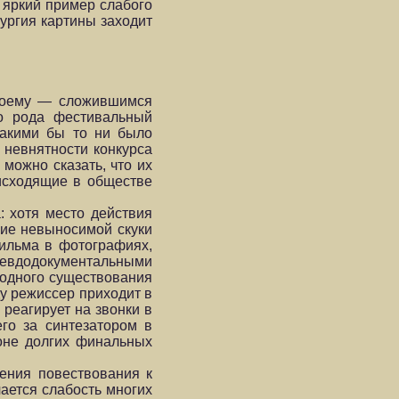
о яркий пример слабого
тургия картины заходит
своему — сложившимся
го рода фестивальный
какими бы то ни было
 невнятности конкурса
можно сказать, что их
оисходящие в обществе
: хотя место действия
ние невыносимой скуки
ильма в фотографиях,
севдодокументальными
ходного существования
ду режиссер приходит в
 реагирует на звонки в
го за синтезатором в
фоне долгих финальных
жения повествования к
чается слабость многих