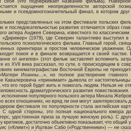
и себя (что подчеркивает название фильма). Наверно
тается ощущение неопределенности авторской позиц
ыми и псевдомногозначительный финал, в котором друг 
кольких представленных на этом фестивале польских филь
ью и последовательностью развития отличается образ глав
ого актера Анджея Северина, известного по классически
и «Дирижер» (1979), где Северин талантливо выступил в
польского психологического фильма. Главный герой, свящ
енных ориентирах и простом человеческом уважении. Од
аходит покоя и в финале возвращается к своей пастве. 
оанне от ангелов» (этот фильм заставляет вспомнить за
те из XVII века рассказал, по сути, о происходящем в со
ловиях кинематографистам Восточной Европы не приходит
«Матери Иоанны…», но полное растворение главного 
не Кавалеровича «принимает» дьявола от настоятельницы
 что его герой будет жить и помогать людям. Нельзя не о
желовесность драматургического развития повествования.
м исполнении популярного польского актера Михала Жебров
 всех отношениях, но вряд ли они могут заинтересовать д
идером фестиваля по популярности стала английская кар
. С одной стороны, это полная национального юмора д
терс, удостоенная приза за лучшую женскую роль). С др
 и у критиков, достаточно объективно показывает, что общий
уис («Климт») и Иштван Сабо («Родственники») — не сказа