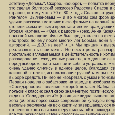
эстетику «Догмы»*. Скорее, наоборот, — попытка ве
это сделал болгарский режиссер Радослав Спасов в
странно, потому что в 70-е–80-е годы Спасов сотру
Рангелом Вылчановым — и во многом сам формиров
удачно рассказал историю: в его фильме на первый п
степени схематичными представителями враждующих
Вторая картина — «Ода к радости» (реж. Анна Казея
польской молодежи. Фильм был представлен на фест
нас троих: почему после многих лет борьбы, войн в
авторский. —
Д.В.
) из нее? <…> Мы пришли к выводу
реализовывать свои мечты. Но несмотря на разочар
пристально вглядываемся в действительность и хотим,
разочарования, ежедневные радости, что для нас озн
перед выбором: пытаться найти себя и устраивать жиз
очень удачно слились в единое целое, благодаря с
клиповой эстетике, использование ручной камеры не
выборе средств. Ничего не изобретая, с умом и тонк
Первая новелла о забастовке на заводе в изобразите
«Солидарности», величие которой показал Вайда, 
польский классик снял свою знаменитую поэтическую т
сиди на “Солидарности”!» (на ящике видна выцветшая
хопа (об этих персонажах современной культуры подр
веселые рефлексы на всю картину, завершающуюся п
степени похожа на атмосферу фильма «Кто никогда не
все три режиссера «Оды к радости» — выпускники Ло