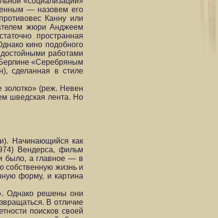
альной «социализации»
венным — назовем его
противовес Канну или
дателем жюри Анджеем
статочно пространная
Однако кино подобного
 достойными работами
в Берлине «Серебряным
), сделанная в стиле
е золотко» (реж. Невен
ем шведская лента. Но
чи). Начинающийся как
974) Вендерса, фильм
ни было, а главное — в
ою собственную жизнь и
нную форму, и картина
». Однако решены они
озвращаться. В отличие
етности поисков своей