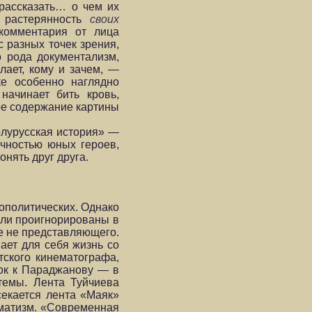
 рассказать… о чем их
ь растерянность
своих
комментария от лица
 разных точек зрения,
о рода документализм,
лает, кому и зачем, —
ке особенно наглядно
начинает бить кровь,
ое содержание картины
олурусская история» —
ичностью юных героев,
нять друг друга.
ополитических. Однако
ыли проигнорированы в
не не представляющего.
ает для себя жизнь со
ского кинематографа,
лок к Параджанову — в
темы. Лента Туйчиева
секается лента «Маяк»
аматизм. «Современная