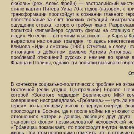
любовь» (реж. Алекс Фрейн) — австралийский мистич
стилю картин Питера Уира 70-х годов (назовем, к пр
трансформации произойдут в сознании главного ге
повествование за счет похожих ситуаций, обыгрыва
ощущение страха, которого требует жанр. Разреклам
попыткой клипмейкера сделать фильм на ставшую 
люди». Но если — вспомним классиков! — у Карела Ках
вырастала настоящая трагедия, то здесь неестеств
Климова «Иди и смотри» (1985). Отметим, к слову, ч
интонация в дебютном фильме Артема Антонова «П
проблемой отношений русских и немцев во время в
Франца и Полины, однако эти попытки вызывают обра
От
В контексте социально-политических проблем на экра
Восточной (если угодно, Центральной) Европе. Пе
которой «Золотого медведя» Берлинского МКФ ком
совершенно несправедливо. «Грбавица» — чуть ли не
героям по-настоящему высок, в первую очередь, бла
происходит в Боснии, где и после войны не утихают
отношениях матери и дочери, любящих друг друга,
становится фоном незамысловатой человеческой ис
«Грбавица» показывает, что происходит внутри человек
жизнь. При этом необходимо отметить, что, в отличие