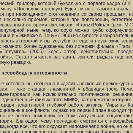
еский триллер, который буквально с первого кадра (и с п
имеру, «Последнюю волну»). Едва ли не с самого начала с
роя при неожиданном столкновении со своим прошлым, н
я несколько приемов, которые при повторении, естестве
ированный во время фестиваля «Franz+Polina» (реж. М.С
популярной ныне тему, которую можно грубо сформулир
ини в «Экипаже в Вену» (1966) из скупости изобразительн
енность актерской игры усугубляют еще и неуклюжие алл
то намного более сдержанна, без истерики фильма «Franz+
олумгла» (2005). Здесь автор, действительно, предл
ойны. Сегал пытается заставить зрителя рыдать над н
тную реакцию.
 несвободы к потерянности
не хотелось бы особенно выделить несколько внеконкурсны
рвая — уже ставшая знаменитой «Грбавица» (реж. Ясми
ментировали как исключительно политическое решение,
 единственный фильм этого ММКФ, на просмотре которого
годаря талантливой, глубокой работе актрисы Мирьяны Ка
 социальные конфликты, однако на первый план выходит тр
 но не всегда помнящих об этом. Актуальная социополит
тории, благодаря чему последняя смотрится с неослаб
а, когда все, что его окружает, напоминает о войне, но он 
 от многих современных восточноевропейских фильмов, здес