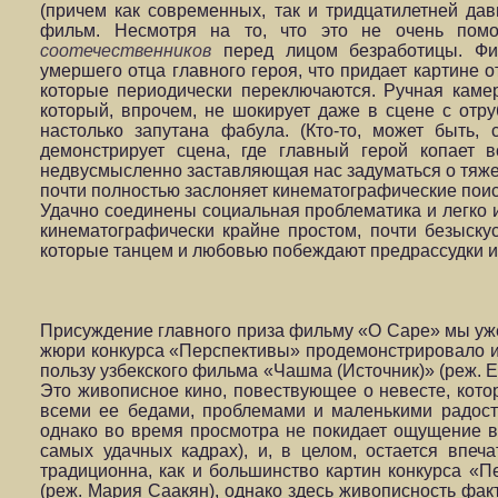
(причем как современных, так и тридцатилетней да
фильм. Несмотря на то, что это не очень помо
соотечественников
перед лицом безработицы. Фи
умершего отца главного героя, что придает картине 
которые периодически переключаются. Ручная камер
который, впрочем, не шокирует даже в сцене с отру
настолько запутана фабула. (Кто-то, может быть
демонстрирует сцена, где главный герой копает в
недвусмысленно заставляющая нас задуматься о тяже
почти полностью заслоняет кинематографические поис
Удачно соединены социальная проблематика и легко
кинематографически крайне простом, почти безыску
которые танцем и любовью побеждают предрассудки и 
Присуждение главного приза фильму «О Саре» мы уже
жюри конкурса «Перспективы» продемонстрировало и
пользу узбекского фильма «Чашма (Источник)» (реж. 
Это живописное кино, повествующее о невесте, котор
всеми ее бедами, проблемами и маленькими радост
однако во время просмотра не покидает ощущение в
самых удачных кадрах), и, в целом, остается впе
традиционна, как и большинство картин конкурса «
(реж. Мария Саакян), однако здесь живописность фа