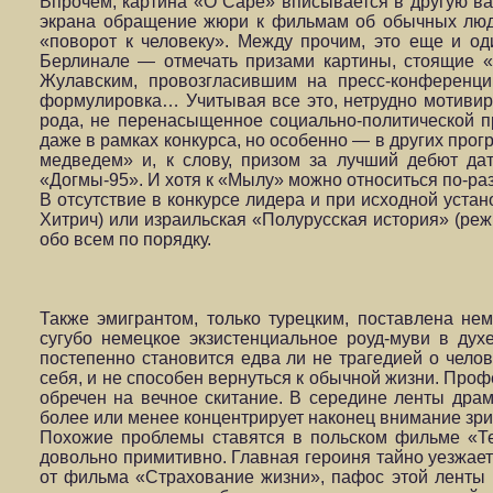
Впрочем, картина «О Саре» вписывается в другую в
экрана обращение жюри к фильмам об обычных люд
«поворот к человеку». Между прочим, это еще и о
Берлинале — отмечать призами картины, стоящие 
Жулавским, провозгласившим на пресс-конференци
формулировка… Учитывая все это, нетрудно мотивир
рода, не перенасыщенное социально-политической 
даже в рамках конкурса, но особенно — в других пр
медведем» и, к слову, призом за лучший дебют да
«Догмы-95». И хотя к «Мылу» можно относиться по-ра
В отсутствие в конкурсе лидера и при исходной уста
Хитрич) или израильская «Полурусская история» (реж
обо всем по порядку.
Также эмигрантом, только турецким, поставлена не
сугубо немецкое экзистенциальное роуд-муви в ду
постепенно становится едва ли не трагедией о челов
себя, и не способен вернуться к обычной жизни. Про
обречен на вечное скитание. В середине ленты драм
более или менее концентрирует наконец внимание зри
Похожие проблемы ставятся в польском фильме «Те
довольно примитивно. Главная героиня тайно уезжает 
от фильма «Страхование жизни», пафос этой ленты 