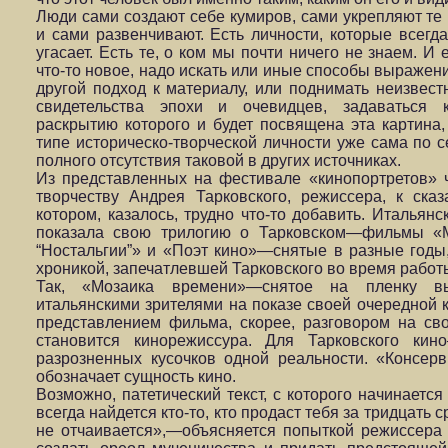
Люди сами создают себе кумиров, сами укрепляют те 
и сами развенчивают. Есть личности, которые всегда
угасает. Есть те, о ком мы почти ничего не знаем. И
что-то новое, надо искать или иные способы выражени
другой подход к материалу, или поднимать неизвес
свидетельства эпохи и очевидцев, задаваться к
раскрытию которого и будет посвящена эта картина
типе историческо-творческой личности уже сама по с
полного отсутствия таковой в других источниках.
Из представленных на фестивале «кинопортретов»
творчеству Андрея Тарковского, режиссера, к ск
котором, казалось, трудно что-то добавить. Итальян
показала свою трилогию о Тарковском—фильмы «М
“Ностальгии”» и «Поэт кино»—снятые в разные годы
хроникой, запечатлевшей Тарковского во время работы
Так, «Мозаика времени»—снятое на пленку вы
итальянскими зрителями на показе своей очередной к
представлением фильма, скорее, разговором на сво
становится кинорежиссура. Для Тарковского кин
разрозненных кусочков одной реальности. «Консер
обозначает сущность кино.
Возможно, патетический текст, с которого начинается
всегда найдется кто-то, кто продаст тебя за тридцать с
не отчаивается»,—объясняется попыткой режиссера 