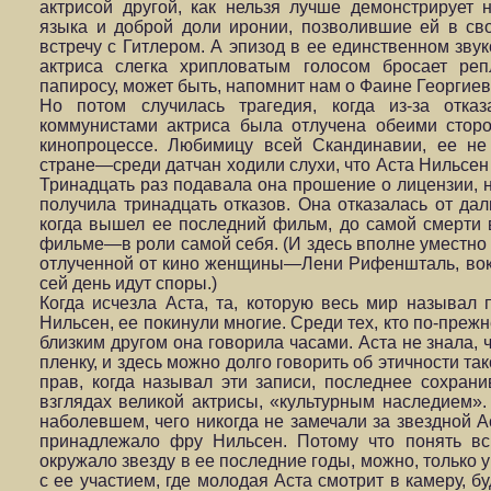
актрисой другой, как нельзя лучше демонстрирует 
языка и доброй доли иронии, позволившие ей в св
встречу с Гитлером. А эпизод в ее единственном зву
актриса слегка хрипловатым голосом бросает реп
папиросу, может быть, напомнит нам о Фаине Георгиев
Но потом случилась трагедия, когда из-за отка
коммунистами актриса была отлучена обеими стор
кинопроцессе. Любимицу всей Скандинавии, ее не
стране—среди датчан ходили слухи, что Аста Нильсен
Тринадцать раз подавала она прошение о лицензии, н
получила тринадцать отказов. Она отказалась от дал
когда вышел ее последний фильм, до самой смерти 
фильме—в роли самой себя. (И здесь вполне уместно 
отлученной от кино женщины—Лени Рифеншталь, вокр
сей день идут споры.)
Когда исчезла Аста, та, которую весь мир называл 
Нильсен, ее покинули многие. Среди тех, кто по-преж
близким другом она говорила часами. Аста не знала, 
пленку, и здесь можно долго говорить об этичности так
прав, когда называл эти записи, последнее сохран
взглядах великой актрисы, «культурным наследием».
наболевшем, чего никогда не замечали за звездной А
принадлежало фру Нильсен. Потому что понять вс
окружало звезду в ее последние годы, можно, только 
с ее участием, где молодая Аста смотрит в камеру, 