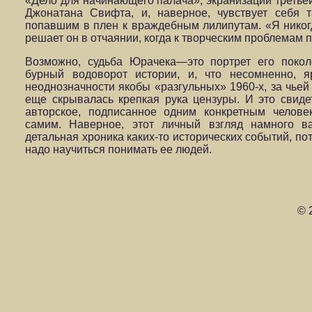
«Дело для начинающего палача», экранизации третье
Джонатана Свифта, и, наверное, чувствует себя 
попавшим в плен к враждебным лилипутам. «Я никог
решает он в отчаянии, когда к творческим проблемам
Возможно, судьба Юрачека—это портрет его покол
бурный водоворот истории, и, что несомненно, 
неоднозначности якобы «разгульных» 1960-х, за чьей
еще скрывалась крепкая рука цензуры. И это свиде
авторское, подписанное одним конкретным челове
самим. Наверное, этот личный взгляд намного в
детальная хроника каких-то исторических событий, по
надо научиться понимать ее людей.
© 