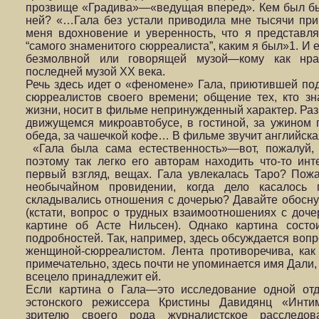
прозвище «Градива»—«ведущая вперед». Кем был бы 
ней? «…Гала без устали приводила мне тысячи прим
меня вдохновение и уверенность, что я представл
“самого знаменитого сюрреалиста”, каким я был»1. И 
безмолвной или говорящей музой—кому как нра
последней музой XX века.
Речь здесь идет о «феномене» Гала, приютившей по
сюрреалистов своего времени; общение тех, кто зн
жизни, носит в фильме непринужденный характер. Раз
движущемся микроавтобусе, в гостиной, за ужином 
обеда, за чашечкой кофе… В фильме звучит английская
«Гала была сама естественность»—вот, пожалуй, 
поэтому так легко его авторам находить что-то ин
первый взгляд, вещах. Гала увлекалась Таро? Пожа
необычайном провидении, когда дело касалось
складывались отношения с дочерью? Давайте обоснуе
(кстати, вопрос о трудных взаимоотношениях с доч
картине об Асте Нильсен). Однако картина состо
подробностей. Так, например, здесь обсуждается вопр
женщиной-сюрреалистом. Лента противоречива, как
примечательно, здесь почти не упоминается имя Дали, 
всецело принадлежит ей.
Если картина о Гала—это исследование одной отд
эстонского режиссера Кристины Давидянц «Интим
зрителю своего рода журналистское расследо