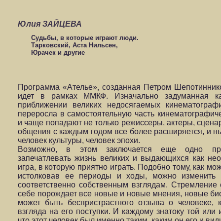
Юлия ЗАЙЦЕВА
Судьбы, в которые играют люди.
Тарковский, Аста Нильсен,
Юрачек и другие
Программа «Ателье», созданная Петром Шепотиннико
идет в рамках ММКФ. Изначально задуманная ка
приближении великих недосягаемых кинематограф
переросла в самостоятельную часть кинематографич
и чаще попадают не только режиссеры, актеры, сценар
общения с каждым годом все более расширяется, и 
человек культуры, человек эпохи.
Возможно, в этом заключается еще одно пре
запечатлевать жизнь великих и выдающихся как нео
игра, в которую приятно играть. Подобно тому, как м
истолковав ее периоды и ходы, можно изменить с
соответственно собственным взглядам. Стремление 
себе порождает все новые и новые мнения, новые би
может быть беспристрастного отзыва о человеке, 
взгляда на его поступки. И каждому знатоку той или
что этот человек был именно таким, каким он его и види