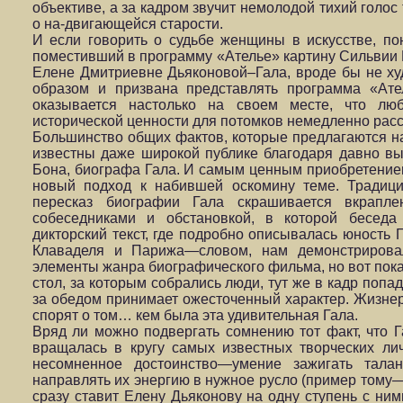
объективе, а за кадром звучит немолодой тихий голос
о на-двигающейся старости.
И если говорить о судьбе женщины в искусстве, по
поместивший в программу «Ателье» картину Сильвии 
Елене Дмитриевне Дьяконовой–Гала, вроде бы не худо
образом и призвана представлять программа «Ате
оказывается настолько на своем месте, что лю
исторической ценности для потомков немедленно рас
Большинство общих фактов, которые предлагаются н
известны даже широкой публике благодаря давно в
Бона, биографа Гала. И самым ценным приобретением
новый подход к набившей оскомину теме. Традици
пересказ биографии Гала скрашивается вкрапл
собеседниками и обстановкой, в которой беседа 
дикторский текст, где подробно описывалась юность 
Клаваделя и Парижа—словом, нам демонстрировал
элементы жанра биографического фильма, но вот пок
стол, за которым собрались люди, тут же в кадр попа
за обедом принимает ожесточенный характер. Жизне
спорят о том… кем была эта удивительная Гала.
Вряд ли можно подвергать сомнению тот факт, что 
вращалась в кругу самых известных творческих лич
несомненное достоинство—умение зажигать тала
направлять их энергию в нужное русло (пример тому—
сразу ставит Елену Дьяконову на одну ступень с ни