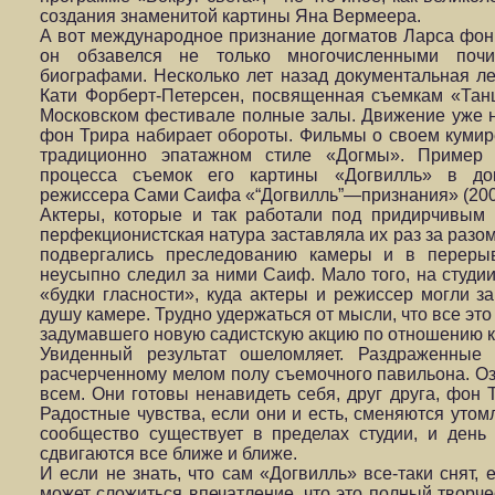
создания знаменитой картины Яна Вермеера.
А вот международное признание догматов Ларса фон Т
он обзавелся не только многочисленными почи
биографами. Несколько лет назад документальная л
Кати Форберт-Петерсен, посвященная съемкам «Тан
Московском фестивале полные залы. Движение уже н
фон Трира набирает обороты. Фильмы о своем кумир
традиционно эпатажном стиле «Догмы». Пример 
процесса съемок его картины «Догвилль» в до
режиссера Сами Саифа «“Догвилль”—признания» (200
Актеры, которые и так работали под придирчивым
перфекционистская натура заставляла их раз за разо
подвергались преследованию камеры и в перерыв
неусыпно следил за ними Саиф. Мало того, на студ
«будки гласности», куда актеры и режиссер могли з
душу камере. Трудно удержаться от мысли, что все эт
задумавшего новую садистскую акцию по отношению к
Увиденный результат ошеломляет. Раздраженные
расчерченному мелом полу съемочного павильона. О
всем. Они готовы ненавидеть себя, друг друга, фон 
Радостные чувства, если они и есть, сменяются утом
сообщество существует в пределах студии, и день 
сдвигаются все ближе и ближе.
И если не знать, что сам «Догвилль» все-таки снят, 
может сложиться впечатление, что это полный творче