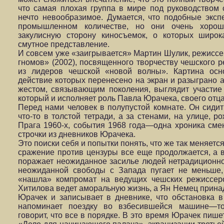
что самая плохая группа в мире под руководством 
нечто невообразимое. Думается, что подобные эксп
промышленном количестве, но они очень хорош
закулисную сторону киносъемок, о которых широк
смутное представление.
И совсем уже «заигрывается» Мартин Шулик, режисс
гномов» (2002), посвященного творчеству чешского 
из лидеров чешской «новой волны».
Картина осн
действие которых перенесено на экран и разыграно
жестом, связывающим поколения, выглядит участие
который и исполняет роль Павла Юрачека, своего отца
Перед нами человек в полупустой комнате. Он сиди
что-то в толстой тетради, а за стенами, на улице, р
Прага 1960-х, события 1968 года—одна хроника смен
строчки из дневников Юрачека.
Это поиски себя и попытки понять, что же так меняетс
сражение против цензуры все еще продолжается, а в
поражает неожиданное засилье людей нетрадиционно
неожиданной свободы с Запада пугает не меньше,
«нашла» компромат на ведущих чешских режиссеро
Хитилова ведет аморальную жизнь, а Ян Немец принад
Юрачек и записывает в дневнике, что обстановка 
напоминает поездку во взбесившейся машине—то
говорит, что все в порядке. В это время Юрачек пиш