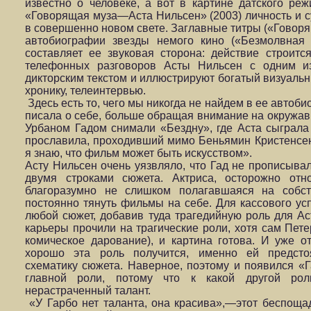
известно о человеке, а вот в картине датского ре
«Говорящая муза—Аста Нильсен» (2003) личность и с
в совершенно новом свете. Заглавные титры («Говор
автобиографии звезды немого кино («Безмолвная 
составляет ее звуковая сторона: действие строитс
телефонных разговоров Асты Нильсен с одним из
дикторским текстом и иллюстрируют богатый визуал
хронику, телеинтервью.
Здесь есть то, чего мы никогда не найдем в ее автоб
писала о себе, больше обращая внимание на окружавш
Урбаном Гадом снимали «Бездну», где Аста сыграла
прославила, проходивший мимо Беньямин Кристенсен
я знаю, что фильм может быть искусством».
Асту Нильсен очень уязвляло, что Гад не прописывал
двумя строками сюжета. Актриса, осторожно отн
благоразумно не слишком полагавшаяся на собст
постоянно тянуть фильмы на себе. Для кассового ус
любой сюжет, добавив туда трагедийную роль для Ас
карьеры прочили на трагические роли, хотя сам Пет
комическое дарование), и картина готова. И уже о
хорошо эта роль получится, именно ей предсто
схематику сюжета. Наверное, поэтому и появился «Г
главной роли, потому что к какой другой ро
нерастраченный талант.
«У Гарбо нет таланта, она красива»,—этот беспоща