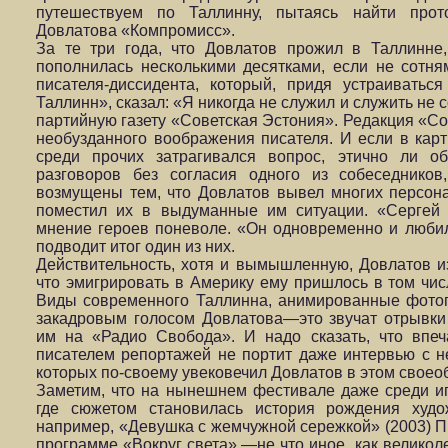
путешествуем по Таллинну, пытаясь найти прот
Довлатова «Компромисс».
За те три года, что Довлатов прожил в Таллинне,
пополнилась несколькими десятками, если не сотня
писателя-диссидента, который, придя устраиватьс
Таллинн», сказал: «Я никогда не служил и служить не
партийную газету «Советская Эстония». Редакция «Со
необузданного воображения писателя. И если в кар
среди прочих затрагивался вопрос, этично ли о
разговоров без согласия одного из собеседников
возмущены тем, что Довлатов вывел многих персо
поместил их в выдуманные им ситуации. «Сергей
мнение героев поневоле. «Он одновременно и любил
подводит итог один из них.
Действительность, хотя и вымышленную, Довлатов из
что эмигрировать в Америку ему пришлось в том числ
Виды современного Таллинна, анимированные фото
закадровым голосом Довлатова—это звучат отрывки 
им на «Радио Свобода». И надо сказать, что впе
писателем репортажей не портит даже интервью с 
которых по-своему увековечил Довлатов в этом своео
Заметим, что на нынешнем фестивале даже среди иг
где сюжетом становилась история рождения худож
например, «Девушка с жемчужной сережкой» (2003) П
программе «Вокруг света»,—не что иное, как великол