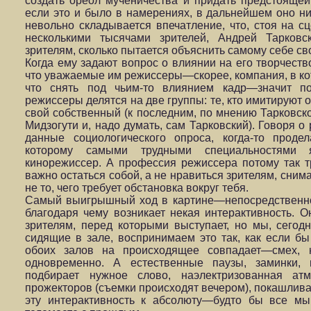
создать ореол мученичества и придать предстоящей
если это и было в намерениях, в дальнейшем оно ни
невольно складывается впечатление, что, стоя на с
несколькими тысячами зрителей, Андрей Тарковс
зрителям, сколько пытается объяснить самому себе с
Когда ему задают вопрос о влиянии на его творчество
что уважаемые им режиссеры—скорее, компания, в кот
что снять под чьим-то влиянием кадр—значит по
режиссеры делятся на две группы: те, кто имитируют 
свой собственный (к последним, по мнению Тарковско
Мидзогути и, надо думать, сам Тарковский). Говоря о
данные социологического опроса, когда-то проде
которому самыми трудными специальностями я
кинорежиссер. А профессия режиссера потому так тр
важно остаться собой, а не нравиться зрителям, снимат
не то, чего требует обстановка вокруг тебя.
Самый выигрышный ход в картине—непосредственно
благодаря чему возникает некая интерактивность. О
зрителям, перед которыми выступает, но мы, сегод
сидящие в зале, воспринимаем это так, как если б
обоих залов на происходящее совпадает—смех, 
одновременно. А естественные паузы, заминки, 
подбирает нужное слово, наэлектризованная ат
прожекторов (съемки происходят вечером), покашлива
эту интерактивность к абсолюту—будто бы все мы