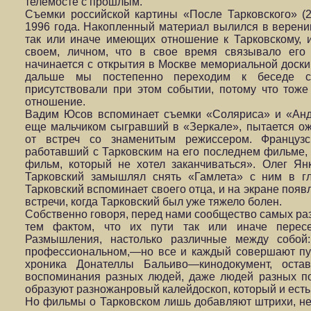
телемосте с прошлым.
Съемки российской картины «После Тарковского» (2
1996 года. Накопленный материал вылился в верени
так или иначе имеющих отношение к Тарковскому, и
своем, личном, что в свое время связывало его
начинается с открытия в Москве мемориальной доски 
дальше мы постепенно переходим к беседе с
присутствовали при этом событии, потому что тоже
отношение.
Вадим Юсов вспоминает съемки «Соляриса» и «Анд
еще мальчиком сыгравший в «Зеркале», пытается о
от встреч со знаменитым режиссером. Француз
работавший с Тарковским на его последнем фильме,
фильм, который не хотел заканчиваться». Олег Янк
Тарковский замышлял снять «Гамлета» с ним в г
Тарковский вспоминает своего отца, и на экране поя
встречи, когда Тарковский был уже тяжело болен.
Собственно говоря, перед нами сообщество самых ра
тем фактом, что их пути так или иначе пересек
Размышления, настолько различные между собой:
профессиональном,—но все и каждый совершают пу
хроника Донателлы Бальиво—кинодокумент, остав
воспоминания разных людей, даже людей разных п
образуют разножанровый калейдоскоп, который и есть
Но фильмы о Тарковском лишь добавляют штрихи, неб