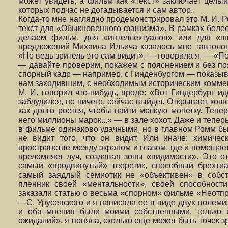
может увидеть, а фильм как «текст» заключает целый
которых подчас не догадывается и сам автор.
Когда-то мне наглядно продемонстрировал это М. И. Р
текст для «Обыкновенного фашизма». В рамках боле
делаем фильм, для «интеллектуалов» или для «ши
предложений Михаила Ильича казалось мне тавтолог
«Но ведь зритель это сам видит», — говорила я, — «Пов
— давайте проверим, покажем с пояснением и без по
спорный кадр — например, с Гинденбургом — показыв
нам заходившим, с необходимым историческим коммен
М. И. говорил что-нибудь, вроде: «Вот Гиндербург ид
заблудился, но ничего, сейчас выйдет. Открывает кош
как долго роется, чтобы найти мелкую монетку. Тепе
него миллионы марок...» — в зале хохот. Даже и тепер
в фильме одинаково удачными, но в главном Ромм был
не видит того, что он видит. Или иначе: химиче
пространстве между экраном и глазом, где и помещае
преломляет луч, создавая зоны «видимости». Это о
самый «продвинутый» теоретик, способный брехти
самый заядлый семиотик не «объективен» в собс
пленник своей «ментальности», своей способност
заказали статью о весьма «спорном» фильме «Неотп
—С. Урусевского и я написала ее в виде двух полем
и оба мнения были моими собственными, только 
ожиданий», я поняла, сколько еще может быть точек з