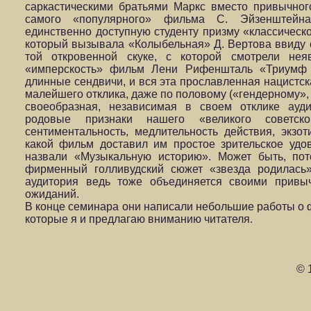
саркастическими братьями Маркс вместо привычног
самого «популярного» фильма С. Эйзенштейна
единственно доступную студенту призму «классическог
который вызывала «Колыбельная» Д. Вертова ввиду е
той откровенной скуке, с которой смотрели не
«имперскость» фильм Лени Рифеншталь «Триумф
длинные сендвичи, и вся эта прославленная нацистск
малейшего отклика, даже по половому («гендерному», 
своеобразная, независимая в своем отклике ауд
родовые признаки нашего «великого советско
сентиментальность, медлительность действия, экзот
какой фильм доставил им простое зрительское удов
назвали «Музыкальную историю». Может быть, пот
фирменный голливудский сюжет «звезда родилась» 
аудитория ведь тоже объединяется своими привыч
ожиданий.
В конце семинара они написали небольшие работы о 
которые я и предлагаю вниманию читателя.
© 