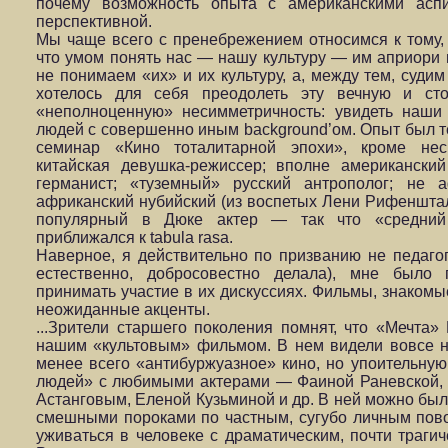
почему возможность опыта с американскими аспи
перспективной.
Мы чаще всего с пренебрежением относимся к тому, к
что умом понять нас — нашу культуру — им aприори н
не понимаем «их» и их культуру, а, между тем, суди
хотелось для себя преодолеть эту вечную и ст
«неполноценную» несимметричность: увидеть наши
людей с совершенно иным background’ом. Опыт был те
семинар «Кино тоталитарной эпохи», кроме неск
китайская девушка-режиссер; вполне американски
германист; «туземный» русский антрополог; не а
африканский нубийский (из воспетых Лени Рифеншта
популярный в Дюке актер — так что «средний
приближался к tabula rasa.
Наверное, я действительно по призванию не педагог,
естественно, добросовестно делала), мне было 
принимать участие в их дискуссиях. Фильмы, знакомые
неожиданные акценты.
...Зрители старшего поколения помнят, что «Мечта
нашим «культовым» фильмом. В нем видели вовсе н
менее всего «антибуржуазное» кино, но упоительну
людей» с любимыми актерами — Фаиной Раневской,
Астанговым, Еленой Кузьминой и др. В ней можно был
смешными пороками по частным, сугубо личным пово
уживаться в человеке с драматическим, почти трагич