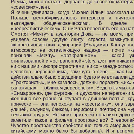
Ромма, можно сказать, дорвался до «своего» материа
«советских» лент.
Я очень удивилась, когда Михаил Ильич рассказал м
Польше мелкобуржуазность интересов и ничтож
выглядели общечеловеческими. В идеале
«неореалистическим». Он мечтал переснять его на нат
Смотря «Мечту» в аудитории Дюка — не моим, при
увидела совсем другую ленту: страсти, замкнуты
экспрессионистских декораций (Владимир Каплунов
атмосферу, не оставляющую надежд — почти «к
признали «Мечту» «арт-фильмом» — какой уж
стилизованной и «остраненной» story, для них никак 
ни с нашими кинопристрастиями, ни со «звездностью»
целостна, нерасчленима, замкнута в себе — как бы 
действительно было ощущение, будто мне вставили др
«Трактористы», мне казалось, должны поразить «их»
сапожищах — обликом деревенским. Ведь в самых-са
«Симарроне», где фургоны и двуколки наперегонки мч
женщина все равно выступает в длинном платье, кр
прическе — она непохожа на «крестьянку», она зар
улицей, салуном, банком, шерифом и почтой; она «
сельским трудом. Но моих зрителей поразило другое
заметили, какое в фильме пространство? В европей
Чувство пространства свойственно только американс
китайскому, можно было бы добавить). И я вспом