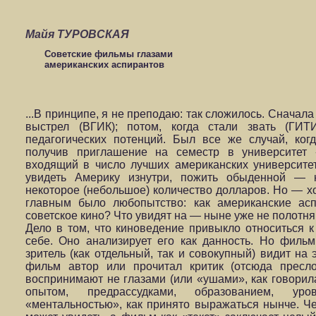
Майя ТУРОВСКАЯ
Советские фильмы глазами
американских аспирантов
...В принципе, я не преподаю: так сложилось. Сначал
выстрел (ВГИК); потом, когда стали звать (ГИ
педагогических потенций. Был все же случай, ког
получив приглашение на семестр в университет 
входящий в число лучших американских университет
увидеть Америку изнутри, пожить обыденной — 
некоторое (небольшое) количество долларов. Но — хо
главным было любопытство: как американские ас
советское кино? Что увидят на — ныне уже не полотн
Дело в том, что киноведение привыкло относиться к
себе. Оно анализирует его как данность. Но фильм
зритель (как отдельный, так и совокупный) видит на 
фильм автор или прочитал критик (отсюда пресл
воспринимают не глазами (или «ушами», как говорил
опытом, предрассудками, образованием, у
«ментальностью», как принято выражаться нынче. Чел