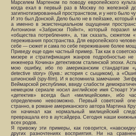
Марселем Мартеном по поводу европейского культа 
когда ехал в первый раз в Москву по железной дор
загипнотизированный пространством, и у него было чувс
И это был Донской. Дело было не в пейзаже, который 
а именно в экзистенциальном ощущении простран
Антониони «Забриски Пойнт», который поразил 
«общества потребления», а, так сказать, сюжетом 
переживания пространства. Для европейского челове
себе — сюжет и сама по себе переживание более мощн
Приведу еще один частный пример. Так как в советс
мизере и стратификация жанров подробностью не 
инженера Кочина» детективом сталинской эпохи. Аспи
мою ошибку, ибо по американским стандартам «д
detective story» (букв.: история с сыщиком), а «
шпионский (spy-film). И я вспомнила замечание Зигф
Веймарской республики, ввиду слабости демократическ
немецком сериале носил английское имя Стюарт Уэб
«детектив» всегда был «милицейским», ибо ча
определению невозможно. Первый советский one-e
странно, в романе американского автора Мартина Круз
он начинал как нормальный милицейский следо
превращала его в аутсайдера. Сегодня наши книжны
всех родов.
Я привожу эти примеры, как говорится, «навскидку
других разночтениях восприятия. Ни на сравнен