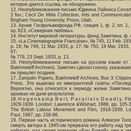
которое дается ссылка, не обнаружено.
12. Неопубликованное письмо Юджина Лайонса Сесилу
2 fos.; Cecil De Mille Collection, Arts and Communicatio
Brigham Young University, Provo, Utah.
13. Архив Госфильмофонда РФ, секция 1, ф. 2, оп. 1, е
хр. 823, «Северная любовь».
14. Институт мировой литературы, фонд Замятина, ф. 47
15. «La Cinematographie Francaise», № 745, 11 Feb. 1933
p. 19; № 749, 11 Mar. 1933, p. 17; № 750, 18 Mar. 1933, 
97;
№ 779, 23 Sept. 1933, p. 13.
16. Неопубликованное письмо на русском языке от 1
Bakhmeteff Archives). Замятин сделал сноску, указыв
он пришлет позднее.
17. Zamjatin Papers, Bakhmeteff Archives, Box 3: Clip
Press. Это вырезка из эмигрантской газеты «Послед
Вероятно, она относится к периоду жизни Замятина
архивах не дали результатов.
18. H o g e n k a m p B e r t, P a r a l l e l s D e a d l y. Fi
1929-1939. London: Lawrence &Wishart, 1986, pp. 105-3
The British Labour Movement and Film, 1918-1939. L
Paul, 1987, pp. 158-86.
19. Первая часть исторического романа Алексея Толс
смерть автора в 1945-ом прервала его работу над тр
работать над своим романом «Бич Божий» уже в эми