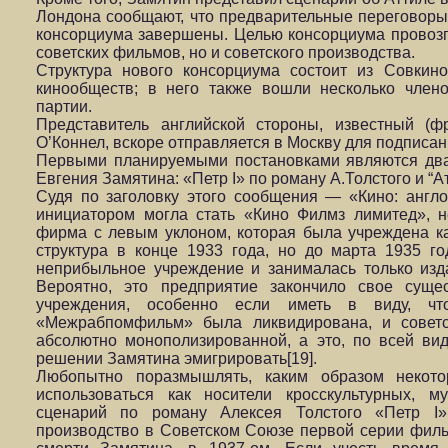
Лондона сообщают, что предварительные переговоры 
консорциума завершены. Целью консорциума провозг
советских фильмов, но и советского производства.
Структура нового консорциума состоит из Совкин
кинообществ; в него также вошли несколько член
партии.
Представитель английской стороны, известный (ф
О’Коннел, вскоре отправляется в Москву для подписа
Первыми планируемыми постановками являются дв
Евгения Замятина: «Петр I» по роману А.Толстого и “Ат
Судя по заголовку этого сообщения — «Кино: англо
инициатором могла стать «Кино Филмз лимитед», 
фирма с левым уклоном, которая была учреждена ка
структура в конце 1933 года, но до марта 1935 го
неприбыльное учреждение и занималась только изда
Вероятно, это предприятие закончило свое суще
учреждения, особенно если иметь в виду, чт
«Межрабпомфильм» была ликвидирована, и советс
абсолютно монополизированной, а это, по всей ви
решении Замятина эмигрировать[19].
Любопытно поразмышлять, каким образом некот
использоваться как носители кросскультурных, м
сценарий по роману Алексея Толстого «Петр I»
производство в Советском Союзе первой серии филь