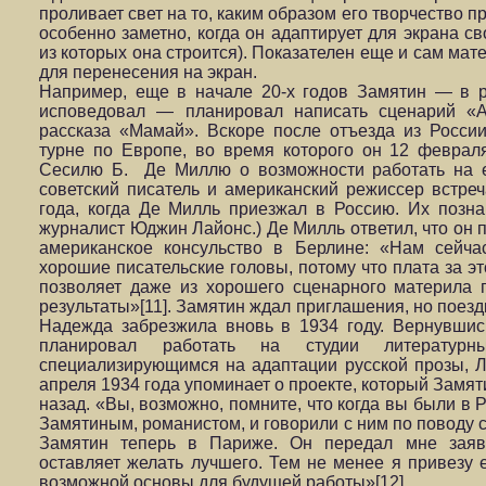
проливает свет на то, каким образом его творчество 
особенно заметно, когда он адаптирует для экрана с
из которых она строится). Показателен еще и сам мат
для перенесения на экран.
Например, еще в начале 20-х годов Замятин — в р
исповедовал — планировал написать сценарий «А
рассказа «Мамай». Вскоре после отъезда из Росси
турне по Европе, во время которого он 12 феврал
Сесилю Б. Де Миллю о возможности работать на е
советский писатель и американский режиссер встре
года, когда Де Милль приезжал в Россию. Их позна
журналист Юджин Лайонс.) Де Милль ответил, что он 
американское консульство в Берлине: «Нам сейча
хорошие писательские головы, потому что плата за эт
позволяет даже из хорошего сценарного материла
результаты»[11]. Замятин ждал приглашения, но поездк
Надежда забрезжила вновь в 1934 году. Вернувшис
планировал работать на студии литературн
специализирующимся на адаптации русской прозы, Л
апреля 1934 года упоминает о проекте, который Замят
назад. «Вы, возможно, помните, что когда вы были в 
Замятиным, романистом, и говорили с ним по поводу 
Замятин теперь в Париже. Он передал мне заявк
оставляет желать лучшего. Тем не менее я привезу е
возможной основы для будущей работы»[12].