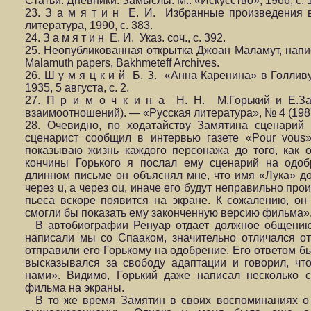
Статьи. Дневники. Замыслы. М.: «Искусство», 1966, с. 
23. З а м я т и н Е. И. Избранные произведения в 2
литература, 1990, с. 383.
24. З а м я т и н Е. И. Указ. соч., с. 392.
25. Неопубликованная открытка Джоан Маламут, написа
Malamuth papers, Bakhmeteff Archives.
26. Ш у м я ц к и й Б. З. «Анна Каренина» в Голливу
1935, 5 августа, с. 2.
27. П р и м о ч к и н а Н. Н. М.Горький и Е.За
взаимоотношений). — «Русская литература», № 4 (1987),
28. Очевидно, по ходатайству Замятина сценарий
сценарист сообщил в интервью газете «Pour vous
показываю жизнь каждого персонажа до того, как 
кончины Горького я послал ему сценарий на одоб
длинном письме он объяснял мне, что имя «Лука» д
через u, а через ou, иначе его будут неправильно прои
пьеса вскоре появится на экране. К сожалению, он
смогли бы показать ему законченную версию фильма»
В автобиографии Ренуар отдает должное общению 
написали мы со Спааком, значительно отличался от
отправили его Горькому на одобрение. Его ответом б
высказывался за свободу адаптации и говорил, чт
нами». Видимо, Горький даже написал несколько 
фильма на экраны.
В то же время Замятин в своих воспоминаниях о 