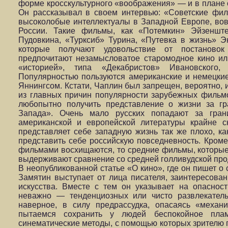
форме кросскультурного «воображения» — и в плане о
Он рассказывал в своем интервью: «Советские фи
высоколобые интеллектуалы в Западной Европе, вов
России. Такие фильмы, как «Потемкин» Эйзенште
Пудовкина, «Турксиб» Турина, «Путевка в жизнь» Э
которые получают удовольствие от постаново
предпочитают незамысловатое старомодное кино 
«историей», типа «Декабристов» Ивановского
Популярностью пользуются американские и немецкие
Яннингсом. Кстати, Чаплин был запрещен, вероятно, 
из главных причин популярности зарубежных фильмо
любопытно получить представление о жизни за гр
Запада». Очень мало русских попадают за гран
американской и европейской литературы крайне с
представляет себе западную жизнь так же плохо, к
представить себе российскую повседневность. Кроме
фильмами восхищаются, то средние фильмы, которые
выдерживают сравнение со средней голливудской прод
В неопубликованной статье «О кино», где он пишет о 
Замятин выступает от лица писателя, заинтересова
искусства. Вместе с тем он указывает на опаснос
неважно — тенденциозных или чисто развлекатель
наверное, в силу предрассудка, опасаясь «механи
пытаемся сохранить у людей беспокойное пла
синематические методы, с помощью которых зрителю п