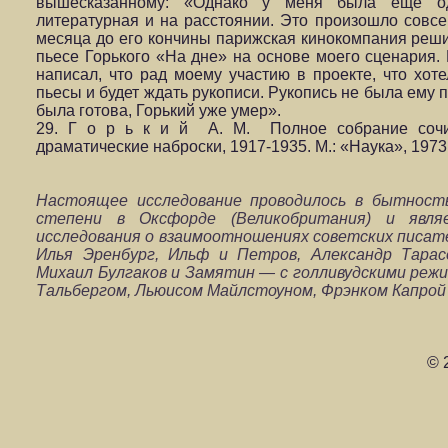
вышесказанному: «Однако у меня была еще од
литературная и на расстоянии. Это произошло совс
месяца до его кончины парижская кинокомпания реш
пьесе Горького «На дне» на основе моего сценария. 
написал, что рад моему участию в проекте, что хот
пьесы и будет ждать рукописи. Рукопись не была ему п
была готова, Горький уже умер».
29. Г о р ь к и й А. М. Полное собрание сочин
драматические наброски, 1917-1935. М.: «Наука», 1973,
Настоящее исследование проводилось в бытност
степени в Оксфорде (Великобритания) и явля
исследования о взаимоотношениях советских писате
Илья Эренбург, Ильф и Петров, Александр Тарас
Михаил Булгаков и Замятин — с голливудскими реж
Тальбергом, Льюисом Майлстоуном, Фрэнком Капрой 
© 