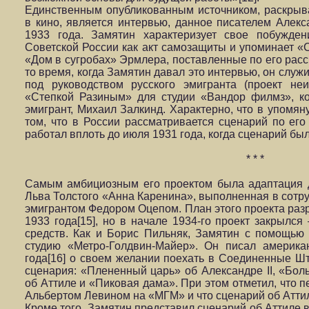
Единственным опубликованным источником, раскры
в кино, является интервью, данное писателем Алек
1933 года. Замятин характеризует свое побужде
Советской России как акт самозащиты и упоминает 
«Дом в сугробах» Эрмлера, поставленные по его расс
то время, когда Замятин давал это интервью, он служ
под руководством русского эмигранта (проект не
«Степкой Разиным» для студии «Вандор филмз», ко
эмигрант, Михаил Залкинд. Характерно, что в упомян
том, что в России рассматривается сценарий по его
работал вплоть до июля 1931 года, когда сценарий бы
* * *
Самым амбициозным его проектом была адаптация 
Льва Толстого «Анна Каренина», выполненная в сотру
эмигрантом Федором Оцепом. План этого проекта раз
1933 года[15], но в начале 1934-го проект закрылся
средств. Как и Борис Пильняк, Замятин с помощью
студию «Метро-Голдвин-Майер». Он писал америка
года[16] о своем желании поехать в Соединенные Ш
сценария: «Плененный царь» об Александре II, «Бо
об Аттиле и «Пиковая дама». При этом отметил, что 
Альбертом Левином на «МГМ» и что сценарий об Атти
Кроме того, Замятин представил сценарий об Аттиле в