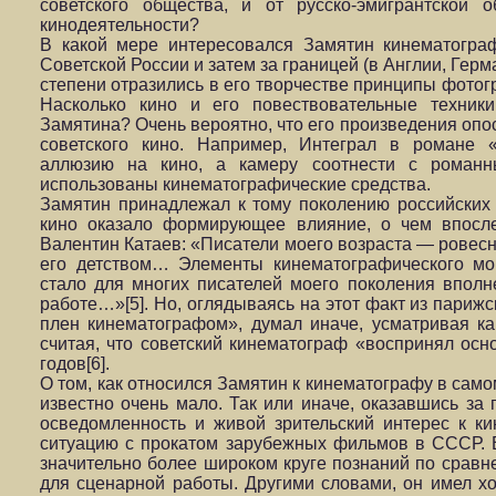
советского общества, и от русско-эмигрантской
кинодеятельности?
В какой мере интересовался Замятин кинематогра
Советской России и затем за границей (в Англии, Герм
степени отразились в его творчестве принципы фотог
Насколько кино и его повествовательные техники
Замятина? Очень вероятно, что его произведения опо
советского кино. Например, Интеграл в романе 
аллюзию на кино, а камеру соотнести с романн
использованы кинематографические средства.
Замятин принадлежал к тому поколению российских 
кино оказало формирующее влияние, о чем впосле
Валентин Катаев: «Писатели моего возраста — ровесн
его детством… Элементы кинематографического мо
стало для многих писателей моего поколения впол
работе…»[5]. Но, оглядываясь на этот факт из парижс
плен кинематографом», думал иначе, усматривая ка
считая, что советский кинематограф «воспринял осн
годов[6].
О том, как относился Замятин к кинематографу в само
известно очень мало. Так или иначе, оказавшись за 
осведомленность и живой зрительский интерес к ки
ситуацию с прокатом зарубежных фильмов в СССР. Е
значительно более широком круге познаний по сравне
для сценарной работы. Другими словами, он имел х