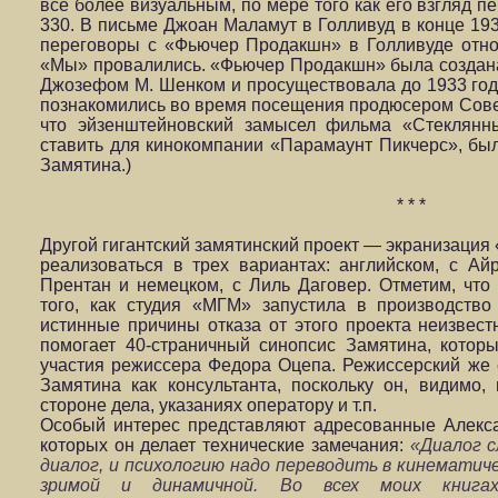
все более визуальным, по мере того как его взгляд пе
330. В письме Джоан Маламут в Голливуд в конце 1932
переговоры с «Фьючер Продакшн» в Голливуде отно
«Мы» провалились. «Фьючер Продакшн» была создана
Джозефом М. Шенком и просуществовала до 1933 год
познакомились во время посещения продюсером Советс
что эйзенштейновский замысел фильма «Стеклянн
ставить для кинокомпании «Парамаунт Пикчерс», бы
Замятина.)
* * *
Другой гигантский замятинский проект — экранизаци
реализоваться в трех вариантах: английском, с Ай
Прентан и немецком, с Лиль Даговер. Отметим, что
того, как студия «МГМ» запустила в производств
истинные причины отказа от этого проекта неизвест
помогает 40-страничный синопсис Замятина, которы
участия режиссера Федора Оцепа. Режиссерский же
Замятина как консультанта, поскольку он, видимо,
стороне дела, указаниях оператору и т.п.
Особый интерес представляют адресованные Алекса
которых он делает технические замечания:
«Диалог с
диалог, и психологию надо переводить в кинемати
зримой и динамичной. Во всех моих книг