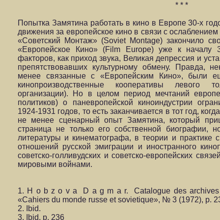
* * *
Попытка Замятина работать в кино в Европе 30-х годо
движения за европейское кино в связи с ослаблением
«Советский Монтаж» (Soviet Montage) закончило св
«Европейское Кино» (Film Europe) уже к началу 
факторов, как приход звука, Великая депрессия и ус
препятствовавших культурному обмену. Правда, н
менее связанные с «Европейским Кино», были ещ
кинопроизводственные кооперативы левого то
организации). Но в целом период мечтаний европ
политиков) о паневропейской киноиндустрии огра
1924-1931 годов, то есть заканчивается в тот год, ког
не менее сценарный опыт Замятина, который при
страница не только его собственной биографии, 
литературы и кинематографа, в теории и практике с
отношений русской эмиграции и иностранного киноп
советско-голливудских и советско-европейских связе
мировыми войнами.
1. H o b z o v a D a g m a r. Catalogue des archives 
«Cahiers du monde russe et sovietique», № 3 (1972), p. 2
2. Ibid.
3. Ibid, p. 236