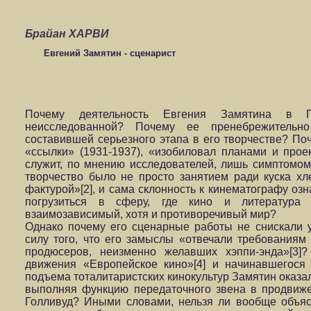
Брайан ХАРВИ
Евгений Замятин - сценарист
Почему деятельность Евгения Замятина в П
неисследованной? Почему ее пренебрежительно
составившей серьезного этапа в его творчестве? Поч
«ссылки» (1931-1937), «изобиловал планами и проек
служит, по мнению исследователей, лишь симптомом
творчество было не просто занятием ради куска хл
фактурой»[2], и сама склонность к кинематографу оз
погрузиться в сферу, где кино и литература
взаимозависимый, хотя и противоречивый мир?
Однако почему его сценарные работы не снискали 
силу того, что его замыслы «отвечали требованиям
продюсеров, неизменно желавших хэппи-энда»[3]?
движения «Европейское кино»[4] и начинавшегося
подъема тоталитаристских кинокультур Замятин оказа
выполняя функцию передаточного звена в продвиж
Голливуд? Иными словами, нельзя ли вообще объяс