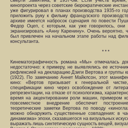
смерти Замятина, в 1937-ом. Если учесть время
кинопроекта через советские бюрократические инстанц
уже фигурировал в планах производства 1935-го год
приложить руку к фильму французского производств
архиве имеется набросок сценария по повести Пу
Федор Оцеп, с которым, как уже говорилось, они
экранизировать «Анну Каренину». Очень вероятно, 
был привлечен на начальном этапе работы над фил
консультанта.
* * *
Кинематографичность романа «Мы» отмечалась дов
недостаточно: к примеру, не выявлялись ее источни
рефлексией на декларацию Дзиги Вертова и группы 
(1922). По замечанию Аннет Майклсон, этот манифе
кино: «Вертов призывает к генеральной чистк
спецификации кино через освобождение от литера
репрезентации, на отказе от психологизма, характерно
время на акцентировании роли машин, примером ко
повсеместное внедрение обеспечит построение
теоретические заметки Вертова по поводу «киногла
можно обнаружить существенные совпадения: в ча
динамизма» эпохи, сказавшегося на визуальных искусс
выражать лишь синтетическую сущность вещей, визуал