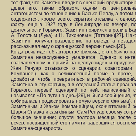
тот факт, что Замятин вводит в сценарий предыстори
делая его, таким образом, одним из центральн
антагонистом по отношению к Ваське Пеплу, а потом 
содержится, кроме всего, скрытая отсылка к одно
факту: еще в 1927 году в Ленинграде на вечере, п
деятельности Горького, Замятин появился в роли в Ба
А. Толстым (Лука) и Н. Тихоновым (Татарин)[27]. На
Замятин получил разрешение на выезд, а незадол
рассказывал ему о французской версии пьесы[28].
Когда речь идет об авторстве фильма, его обычно на
Замятина незаслуженно умаляется. Однако в инте
озаглавленном «Горький на целлулоиде» и приуроче
Жан Ренуар отзывался о сценарии, соавторами
Компанеец, как о великолепной поэме в прозе, 
доработка, чтобы превратиться в рабочий сценарий
Замятина в эту картину, я в отдельной статье проана
Горького, первый сценарий по ней, написанный 
назывался «По пути на дно»[29], и были сообщения, 
собиралась продюсировать немую версию фильма), т
Замятиным и Жаком Компанейцем, окончательный р
Шарля Спаака и сам фильм. Сам Ренуар своему сотр
большое значение: спустя полтора месяца после 
вечер, посвященный его памяти, завершился воспом
Замятина-сценариста.