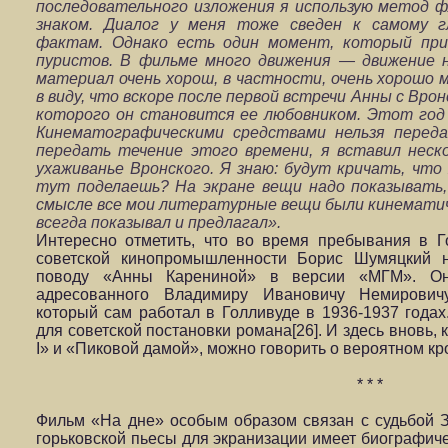
последовательного изложения я использую метод ф
знаком. Диалог у меня тоже сведен к самому 
фактам. Однако есть один момент, который пр
пуристов. В фильме много движения — движение 
материал очень хорош, в частности, очень хорошо 
в виду, что вскоре после первой встречи Анны с Вро
которого он становится ее любовником. Этот год
Кинематографическими средствами нельзя переда
передать течение этого времени, я вставил неск
ухаживанье Вронского. Я знаю: будут кричать, что
тут поделаешь? На экране вещи надо показывать,
смысле все мои литературные вещи были кинематиче
всегда показывал и предлагал».
Интересно отметить, что во время пребывания в Г
советской кинопромышленности Борис Шумяцкий н
поводу «Анны Карениной» в версии «МГМ». Он
адресованного Владимиру Ивановичу Немировичу
который сам работал в Голливуде в 1936-1937 года
для советской постановки романа[26]. И здесь вновь, 
I» и «Пиковой дамой», можно говорить о вероятном к
* * *
Фильм «На дне» особым образом связан с судьбой
горьковской пьесы для экранизации имеет биографичес