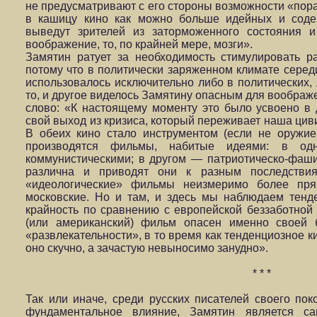
не предусматривают с его стороны возможности «пора
в кашицу кино как можно больше идейных и соде
выведут зрителей из заторможенного состояния и
воображение, то, по крайней мере, мозги».
Замятин ратует за необходимость стимулировать ра
потому что в политически заряженном климате середи
использовалось исключительно либо в политических, 
то, и другое виделось Замятину опасным для воображе
слово: «К настоящему моменту это было усвоено в 
свой выход из кризиса, который переживает наша цив
В обеих кино стало инструментом (если не оружием
производятся фильмы, набитые идеями: в одн
коммунистическими; в другом — патриотическо-фаши
различна и приводят они к разным последстви
«идеологические» фильмы неизмеримо более пр
московские. Но и там, и здесь мы наблюдаем тенде
крайность по сравнению с европейской беззаботной
(или американский) фильм опасен именно своей 
«развлекательности», в то время как тенденциозное 
оно скучно, а зачастую невыносимо занудно».
* * *
Так или иначе, среди русских писателей своего пок
фундаментальное влияние, Замятин является са