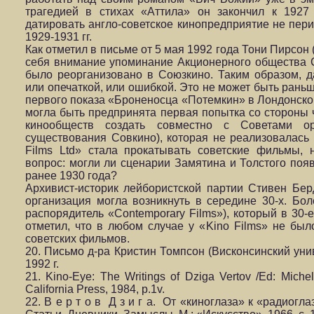
трагедией в стихах «Аттила» он закончил к 1927
датировать англо-советское кинопредприятие не пери
1929-1931 гг.
Как отметил в письме от 5 мая 1992 года Тони Пирсон 
себя внимание упоминание Акционерного общества С
было реорганизовано в Союзкино. Таким образом, д
или опечаткой, или ошибкой. Это не может быть раньш
первого показа «Броненосца «Потемкин» в Лондонско
могла быть предпринята первая попытка со стороны 
кинообществ создать совместно с Советами о
существования Совкино), которая не реализовалась в
Films Ltd» стала прокатывать советские фильмы, 
вопрос: могли ли сценарии Замятина и Толстого поя
ранее 1930 года?
Архивист-историк лейбористской партии Стивен Бер
организация могла возникнуть в середине 30-х. Боле
распорядитель «Contemporary Films»), который в 30-е
отметил, что в любом случае у «Kino Films» не бы
советских фильмов.
20. Письмо д-ра Кристин Томпсон (Висконсинский уни
1992 г.
21. Kino-Eye: The Writings of Dziga Vertov /Ed: Michel
California Press, 1984, p.1v.
22. В е р т о в Д з и г а. От «киноглаза» к «радиоглаз