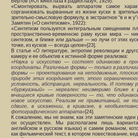
Вертов («От киноглаза к радиоглазу», 1929):
«Смонтировать, вырвать аппаратом самое характ
сорганизовать вырванные из жизни куски в зритель
зрительно-смысловую формулу, в экстрактное “в и ж у”»
Замятин («О синтетизме», 1922):
«Синтетизм пользуется интегральным смещением пл
пространственно-временнэю раму куски мира — ни
синтезом, и ближе или дальше — но лучи от этих кус
точке, из кусков — всегда целое»[23].
В статье «О литературе, энтропии революции и друг
камеру и ее объектив к истинной форме реализма:
«Наука и искусство — состоят одинаково в про
координаты. Различные формы — только в различии
формы — проектирование на неподвижные, плоские
природе этих координат нет, этого ограниченног
условность, абстракция, нереальность. И потому 
«буржуазный» — нереален: неизмеримо ближе к 
мчащиеся кривые поверхности — то, что одинако
новое искусство. Реализм не примитивный, не real
сдвиге, в искажении, в кривизне, в необъективн
фотографического аппарата»
[24]
.
К сожалению, мы не знаем, как эти замятинские идеи
он осуществлен. Мы располагаем лишь варианта
английском и русском языках) и самим романом, ко
как фильмический текст, в котором повествование, ве