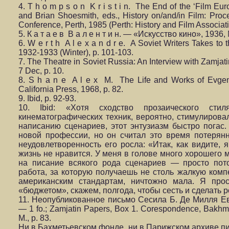
4. T h o m p s o n K r i s t i n. The End of the ‘Film 
and Brian Shoesmith, eds., History on/and/in Film: Proc
Conference, Perth, 1985 (Perth: History and Film Associatio
5. К а т а е в В а л е н т и н. — «Искусство кино», 1936, 
6. W e r t h A l e x a n d r e. A Soviet Writers Takes t
1932-1933 (Winter), p. 101-103.
7. The Theatre in Soviet Russia: An Interview with Zamja
7 Dec, p. 10.
8. S h a n e A l e x M. The Life and Works of Evgenij
California Press, 1968, p. 82.
9. Ibid, p. 92-93.
10. Ibid: «Хотя сходство прозаического сти
кинематографических техник, вероятно, стимулирова
написанию сценариев, этот энтузиазм быстро погас.
новой профессии, но он считал это время потерянн
неудовлетворенность его росла: «Итак, как видите, я
жизнь не нравится. У меня в голове много хорошего ма
на писание всякого рода сценариев — просто пото
работа, за которую получаешь не столь жалкую ком
американским стандартам, ничтожно мала. Я про
«бюджетом», скажем, полгода, чтобы сесть и сделать 
11. Неопубликованное письмо Сесила Б. Де Милля Ев
— 1 fo.; Zamjatin Papers, Box 1. Corespondence, Bakhmete
M., p. 83.
Ни в Бахметьевском фонде, ни в Парижском архиве пи