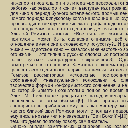
инженер и писатель, он и в литературе переходил от 
работая как редактор и критик, выступая как прозаик
для кино в период бурного эстетического, промышлен
немого периода к звуковому, когда инновационные, х
пропагандистские функции кинематографа предельно 
По поводу Замятина и его сценарной деятельности со
Алексей Ремизов заметил: «Все пять лет жизни з
прятался… может быть, сценарии отнимали всё е
отношение имели они к словесному искусству?.. И р
жизни — идиотское кино — казалось мне настолько зр
его жизни — эти типично русские словесные построен
наше русское литературное сокровище»[8]. Од
всмотреться в отношения Замятина с кинематогра
ценность его сценарного творчества нельзя так легко
Ремизов рассматривал «словесные построения
собственной, «невизуальной» колокольни и, сле
творчество формой конформистского сочинения, а не
на который Замятин сознательно пошел во время п
Алекс М. Шейн более тридцати лет назад, «сценарн
определена во всем объеме»[9]. Шейн, правда, отм
сценариста не прибавляет ему веса как мастеру русск
как его близкий друг Ремизов, могут с полным право
ему писать новые книги и завершить “Бич Божий”»[10]
тем, что думал по этому поводу сам писатель.
Однако анализ замятинских сценариев как разно