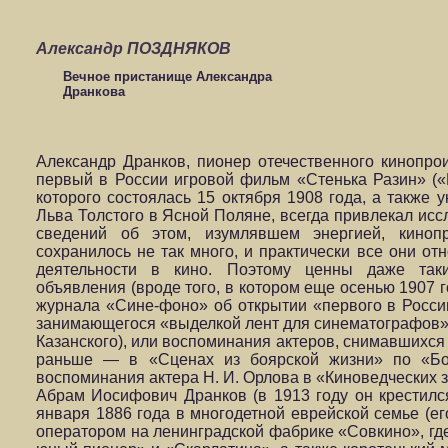
Александр ПОЗДНЯКОВ
Вечное пристанище Александра
Дранкова
Александр Дранков, пионер отечественного кинопро
первый в России игровой фильм «Стенька Разин» («
которого состоялась 15 октября 1908 года, а также 
Льва Толстого в Ясной Поляне, всегда привлекал исс
сведений об этом, изумлявшем энергией, кинопр
сохранилось не так много, и практически все они от
деятельности в кино. Поэтому ценны даже так
объявления (вроде того, в котором еще осенью 1907 
журнала «Сине-фоно» об открытии «первого в Росси
занимающегося «выделкой лент для синематографов»
Казанского), или воспоминания актеров, снимавшихся
раньше — в «Сценах из боярской жизни» по «Бор
воспоминания актера Н. И. Орлова в «Киноведческих 
Абрам Иосифович Дранков (в 1913 году он крестилс
января 1886 года в многодетной еврейской семье (ег
оператором на ленинградской фабрике «Совкино», г