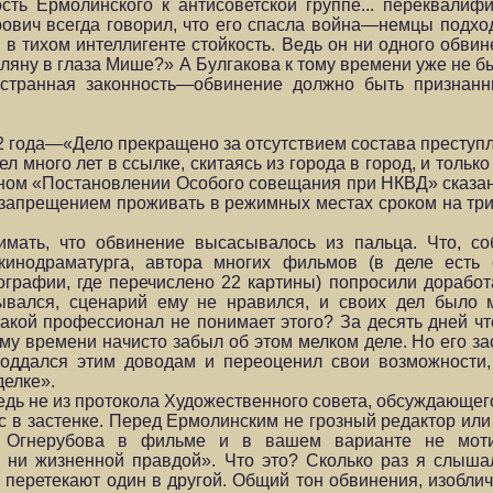
ь Ермолинского к антисоветской группе... переквалифици
рович всегда говорил, что его спасла война—немцы подход
в тихом интеллигенте стойкость. Ведь он ни одного обвин
згляну в глаза Мише?» А Булгакова к тому времени уже не б
я странная законность—обвинение должно быть призна
2 года—«Дело прекращено за отсутствием состава преступ
л много лет в ссылке, скитаясь из города в город, и тольк
 одном «Постановлении Особого совещания при НКВД» сказа
запрещением проживать в режимных местах сроком на три г
мать, что обвинение высасывалось из пальца. Что, со
инодраматурга, автора многих фильмов (в деле есть 
ографии, где перечислено 22 картины) попросили доработ
ывался, сценарий ему не нравился, и своих дел было 
акой профессионал не понимает этого? За десять дней что
му времени начисто забыл об этом мелком деле. Но его за
поддался этим доводам и переоценил свои возможности, 
делке».
 ведь не из протокола Художественного совета, обсуждающег
 в застенке. Перед Ермолинским не грозный редактор или 
е Огнерубова в фильме и в вашем варианте не моти
, ни жизненной правдой». Что это? Сколько раз я слыш
 перетекают один в другой. Общий тон обвинения, изоблич