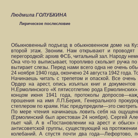
Людмила ГОЛУБКИНА
Лирическое послесловие
Обыкновенный подъезд в обыкновенном доме на Куз
второй этаж. Звоним. Нам открывают и проводят
перегородкой: архив ФСБ, читальный зал. Народу немн
Она что-то выписывает, торопливо скользит ручка по
вытирает слезы. Перед нами всего одна не очень объ
24 ноября 1940 года, окончено 24 августа 1942 года.
Начинаешь читать с трепетом и опаской. Все очень 
Ордер на арест, опись изъятых книг и документов
Н.Ермолинского «К пятисотлетию рода Ермолинских»,
концом июня 1941 года, протоколы допросов—каж
прошения на имя Л.П.Берия, Генерального прокуро
степлером по краям. Нас предупредили—это смотреть
По мере чтения начинаешь ловить себя на ощущени
(Ермолинский был арестован 24 ноября). Сергей Алек
пьет чай. А в «Постановлении на арест и обыск» 
антисоветской группы, существующей на протяжении
колебаний. А спустя почти два года—Лефортово, п