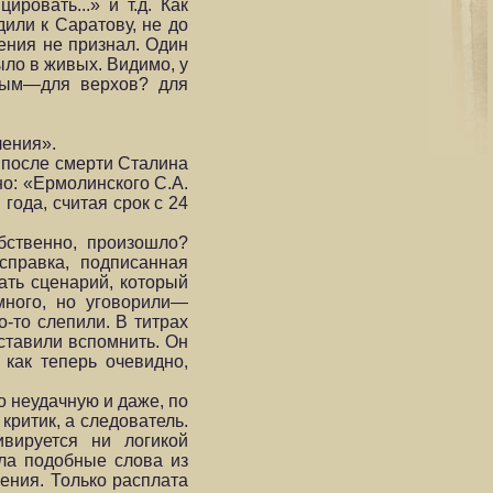
ровать...» и т.д. Как
или к Саратову, не до
ения не признал. Один
ыло в живых. Видимо, у
нным—для верхов? для
ления».
о после смерти Сталина
но: «Ермолинского С.А.
ода, считая срок с 24
бственно, произошло?
справка, подписанная
ать сценарий, который
много, но уговорили—
-то слепили. В титрах
ставили вспомнить. Он
как теперь очевидно,
о неудачную и даже, по
критик, а следователь.
вируется ни логикой
ала подобные слова из
ения. Только расплата