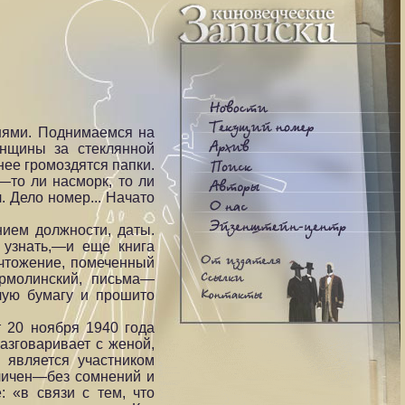
нями. Поднимаемся на
енщины за стеклянной
нее громоздятся папки.
—то ли насморк, то ли
. Дело номер... Начато
нием должности, даты.
 узнать,—и еще книга
ичтожение, помеченный
Ермолинский, письма—
лую бумагу и прошито
 20 ноября 1940 года
разговаривает с женой,
 является участником
бличен—без сомнений и
 «в связи с тем, что