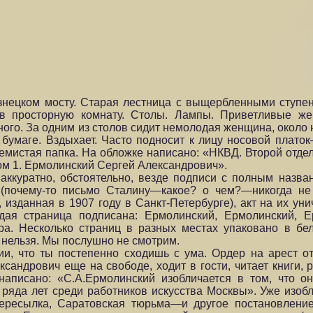
нецком мосту. Старая лестница с выщербленными ступе
 в просторную комнату. Столы. Лампы. Приветливые ж
ого. За одним из столов сидит немолодая женщина, около 
 бумаге. Вздыхает. Часто подносит к лицу носовой платок
емистая папка. На обложке написано: «НКВД. Второй отдел
 Том 1. Ермолинский Сергей Александрович».
аккуратно, обстоятельно, везде подписи с полным назва
 (почему-то письмо Сталину—какое? о чем?—никогда не
 изданная в 1907 году в Санкт-Петербурге), акт на их ун
дая страница подписана: Ермолинский, Ермолинский, 
ра. Несколько страниц в разных местах упаковано в бе
 нельзя. Мы послушно не смотрим.
и, что ты постепенно сходишь с ума. Ордер на арест от
сандрович еще на свободе, ходит в гости, читает книги, 
написано: «С.А.Ермолинский изобличается в том, что он
 ряда лет среди работников искусства Москвы». Уже изо
ересылка, Саратовская тюрьма—и другое постановление: