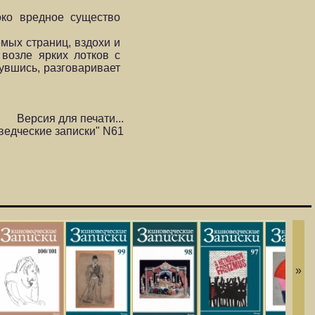
око вредное существо
мых страниц, вздохи и
возле ярких лотков с
нувшись, разговаривает
Версия для печати...
ведческие записки" N61
»