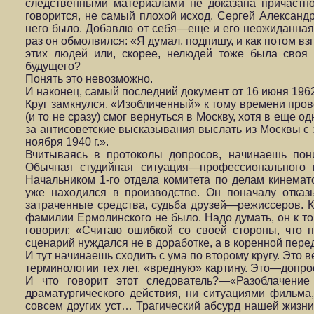
следственными материалами не доказана причастност
говорится, не самый плохой исход. Сергей Александ
него было. Добавлю от себя—еще и его неожиданная 
раз он обмолвился: «Я думал, подпишу, и как потом в
этих людей или, скорее, нелюдей тоже была сво
будущего?
Понять это невозможно.
И наконец, самый последний документ от 16 июня 196
Круг замкнулся. «Изобличенный» к тому времени прове
(и то не сразу) смог вернуться в Москву, хотя в еще
за антисоветские высказывания выслать из Москвы с 
ноября 1940 г.».
Вчитываясь в протоколы допросов, начинаешь пони
Обычная студийная ситуация—профессионального к
Начальником 1-го отдела комитета по делам кинемат
уже находился в производстве. Он поначалу отказ
затраченные средства, судьба друзей—режиссеров. К
фамилии Ермолинского не было. Надо думать, он к то
говорил: «Считаю ошибкой со своей стороны, что 
сценарий нуждался не в доработке, а в коренной пере
И тут начинаешь сходить с ума по второму кругу. Это
терминологии тех лет, «вредную» картину. Это—допрос
И что говорит этот следователь?—«Разоблачени
драматургического действия, ни ситуациями фильма
совсем других уст… Трагический абсурд нашей жизни