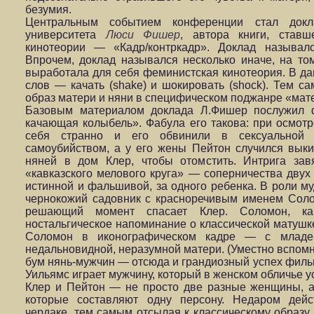
безумия.
Центральным событием конференции стал докла
университета
Люси Фишер
, автора книги, став
кинотеории — «Кадр/контркадр». Доклад называл
Впрочем, доклад назывался несколько иначе, на то
выработала для себя феминистская кинотеория. В да
слов — качать (shake) и шокировать (shock). Тем 
образ матери и няни в специфическом поджанре «мат
Базовым материалом доклада Л.Фишер послужил 
качающая колыбель». Фабула его такова: при осмот
себя странно и его обвинили в сексуальной 
самоубийством, а у его жены Пейтон случился вык
няней в дом Клер, чтобы отомстить. Интрига за
«кавказского мелового круга» — соперничества двух
истинной и фальшивой, за одного ребенка. В роли му
чернокожий садовник с красноречивым именем Солом
решающий момент спасает Клер. Соломон, ка
ностальгическое напоминание о классической матушке
Соломон в иконографическом кадре — с младе
недальновидной, неразумной матери. (Уместно вспомн
бум нянь-мужчин — отсюда и грандиозный успех филь
Уильямс играет мужчину, который в женском обличье у
Клер и Пейтон — не просто две разные женщины, а 
которые составляют одну персону. Недаром дейс
чердаке, тем самым отсылая к классическому образу