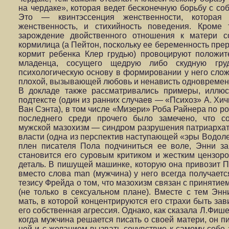
на чердаке», которая ведет бесконечную борьбу с со
Это — квинтэссенция женственности, которая 
женственность, и стихийность поведения. Кроме
зарождение двойственного отношения к матери с
кормилица (а Пейтон, поскольку ее беременность прер
кормит ребенка Клер грудью) провоцируют положи
младенца, сосущего щедрую либо скудную груд
психологическую основу в формировании у него слож
плохой, вызывающей любовь и ненависть одновремен
В докладе также рассматривались примеры, иллю
подтексте (один из ранних случаев — «Психоз» А. Хи
Ван Сэнта), в том числе «Мизери» Роба Райнера по р
последнего среди прочего было замечено, что со
мужской мазохизм — синдром разрушения патриархат
власти (одна из перспектив наступающей «эры Водоле
плен писателя Пола подчиниться ее воле, Энни з
становится его суровым критиком и жестким цензор
деталь. В пишущей машинке, которую она привозит По
вместо слова man (мужчина) у него всегда получает
тезису Фрейда о том, что мазохизм связан с приняти
(не только в сексуальном плане). Вместе с тем Эн
мать, в которой концентрируются его страхи быть за
его собственная агрессия. Однако, как сказала Л.Фишер
когда мужчина решается писать о своей матери, он п
ней и с желанием вызвать сочувствие к самому себе 