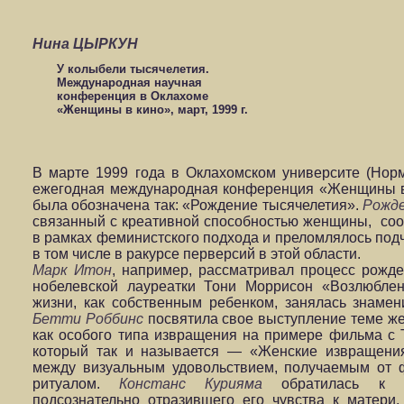
Нина ЦЫРКУН
У колыбели тысячелетия.
Международная научная
конференция в Оклахоме
«Женщины в кино», март, 1999 г.
В марте 1999 года в Оклахомском университе (Нор
ежегодная международная конференция «Женщины в к
была обозначена так: «Рождение тысячелетия».
Рожд
связанный с креативной способностью женщины, соо
в рамках феминистского подхода и преломлялось под
в том числе в ракурсе перверсий в этой области.
Марк Итон
, например, рассматривал процесс рожд
нобелевской лауреатки Тони Моррисон «Возлюблен
жизни, как собственным ребенком, занялась знаме
Бетти Роббинс
посвятила свое выступление теме же
как особого типа извращения на примере фильма с 
который так и называется — «Женские извращени
между визуальным удовольствием, получаемым от 
ритуалом.
Констанс Курияма
обратилась к тв
подсознательно отразившего его чувства к матери,