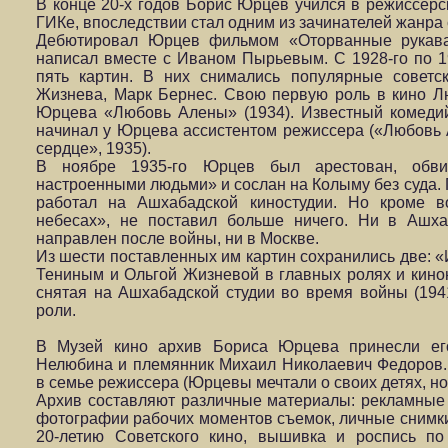
В конце 20-х годов Борис Юрцев учился в режиссер
ГИКе, впоследствии стал одним из зачинателей жанра
Дебютировал Юрцев фильмом «Оторванные рукава»
написал вместе с Иваном Пырьевым. С 1928-го по 1
пять картин. В них снимались популярные советс
Жизнева, Марк Бернес. Свою первую роль в кино 
Юрцева «Любовь Алены» (1934). Известный комеди
начинал у Юрцева ассистентом режиссера («Любовь 
сердце», 1935).
В ноябре 1935-го Юрцев был арестован, обви
настроенными людьми» и сослан на Колыму без суда. П
работал на Ашхабадской киностудии. Но кроме в
небесах», не поставил больше ничего. Ни в Ашха
направлен после войны, ни в Москве.
Из шести поставленных им картин сохранились две: «
Тениным и Ольгой Жизневой в главных ролях и кино
снятая на Ашхабадской студии во время войны (194
роли.
В Музей кино архив Бориса Юрцева принесли ег
Нелюбина и племянник Михаил Николаевич Федоров.
в семье режиссера (Юрцевы мечтали о своих детях, но
Архив составляют различные материалы: рекламны
фотографии рабочих моментов съемок, личные снимк
20-летию Советского кино, вышивка и роспись по