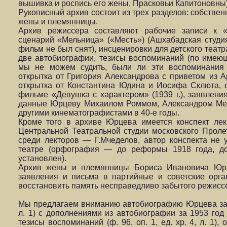
вышивка и роспись его жены, Прасковьи Капитоновны
Рукописный архив состоит из трех разделов: собствен
жены и племянницы.
Архив режиссера составляют рабочие записи к «
сценарий «Мельница» («Месть») (Ашхабадская студия
фильм не был снят), инсценировки для детского театр
две автобиографии, тезисы воспоминаний (по имеющ
мы не можем судить, были ли эти воспоминания 
открытка от Григория Александрова с приветом из Ар
открытка от Константина Юдина и Иосифа Склюта, 
фильме «Девушка с характером» (1939 г.), заявления
данные Юрцеву Михаилом Роммом, Александром Ме
другими кинематографистами в 40-е годы.
Кроме того в архиве Юрцева имеется конспект лек
Центральной Театральной студии московского Проле
среди лекторов — Г.Мчеделов, автор конспекта не 
театре (орфография — до реформы 1918 года, до
установлен).
Архив жены и племянницы Бориса Ивановича Юрц
заявления и письма в партийные и советские орга
восстановить память несправедливо забытого режисс
Мы предлагаем вниманию автобиографию Юрцева за 1945
л. 1) с дополнениями из автобиографии за 1953 год (ф.
тезисы воспоминаний (ф. 96, оп. 1, ед. хр. 4, л. 1)