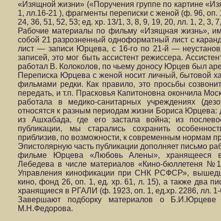
«Изящной жизни» («Поручения группе по картине «Изящн
1, лл.16-21 ), фрагменты переписки с женой (ф. 96, оп. 1, е
24, 36, 51, 52, 53; ед. хр. 13/1, 3, 8, 9, 19, 20, лл. 1, 2, 3, 7
Рабочие материалы по фильму «Изящная жизнь», и
собой 21 разрозненный одноформатный лист с каранд
лист — записи Юрцева, с 16-го по 21-й — неустанов
записей, это мог быть ассистент режиссера. Ассист
работал В. Колоколов, по чьему доносу Юрцев был аре
Переписка Юрцева с женой носит личный, бытовой ха
фильмами редки. Как правило, это просьбы созвонитьс
передать, и т.п. Прасковья Капитоновна окончила Мос
работала в медико-санитарных учреждениях (дезо
относятся к разным периодам жизни Бориса Юрцева: д
из Ашхабада, где его застала война; из послев
публикации, мы старались сохранить особенност
приблизив, по возможности, к современным нормам п
Эпистолярную часть публикации дополняет письмо раб
фильме Юрцева «Любовь Алены», хранящееся в
Лебедева в числе материалов «Кино-бюллетеня №1,
Управления кинофикации при СНК РСФСР», вышедше
кино, фонд 26, оп. 1, ед. хр. 61, л. 15), а также два
хранящиеся в РГАЛИ (ф. 1923, оп. 1, ед.хр. 2286, лл. 1-
Завершают подборку материалов о Б.И.Юрцеве 
М.Н.Федорова.