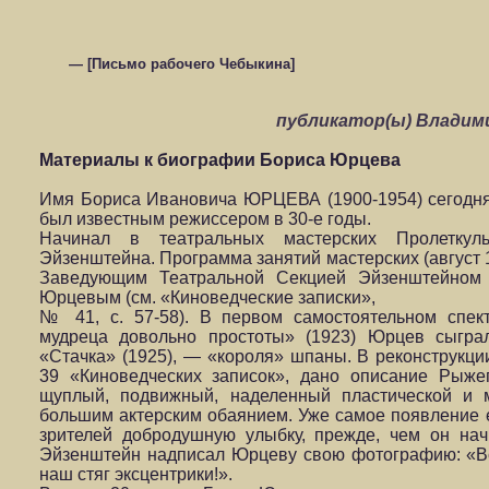
— [Письмо рабочего Чебыкина]
публикатор(ы) Влади
Материалы к биографии Бориса Юрцева
Имя Бориса Ивановича ЮРЦЕВА (1900-1954) сегодня
был известным режиссером в 30-е годы.
Начинал в театральных мастерских Пролеткул
Эйзенштейна. Программа занятий мастерских (август 1
Заведующим Театральной Секцией Эйзенштейном
Юрцевым (см. «Киноведческие записки»,
№ 41, с. 57-58). В первом самостоятельном спек
мудреца довольно простоты» (1923) Юрцев сыгра
«Стачка» (1925), — «короля» шпаны. В реконструкци
39 «Киноведческих записок», дано описание Рыже
щуплый, подвижный, наделенный пластической и 
большим актерским обаянием. Уже самое появление 
зрителей добродушную улыбку, прежде, чем он нач
Эйзенштейн надписал Юрцеву свою фотографию: «В
наш стяг эксцентрики!».