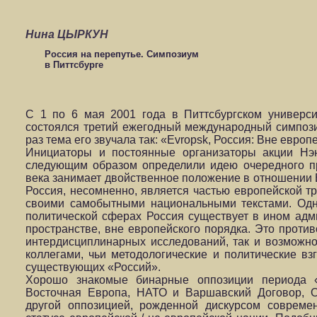
Нина ЦЫРКУН
Россия на перепутье. Симпозиум
в Питтсбурге
С 1 по 6 мая 2001 года в Питтсбургском универс
состоялся третий ежегодный международный симпози
раз тема его звучала так: «Evropsk, Россия: Вне европ
Инициаторы и постоянные организаторы акции Нэ
следующим образом определили идею очередного пр
века занимает двойственное положение в отношении
Россия, несомненно, является частью европейской т
своими самобытными национальными текстами. Одн
политической сферах Россия существует в ином адм
пространстве, вне европейского порядка. Это против
интердисциплинарных исследований, так и возможно
коллегами, чьи методологические и политические вз
существующих «Россий».
Хорошо знакомые бинарные оппозиции периода 
Восточная Европа, НАТО и Варшавский Договор, 
другой оппозицией, рожденной дискурсом совреме