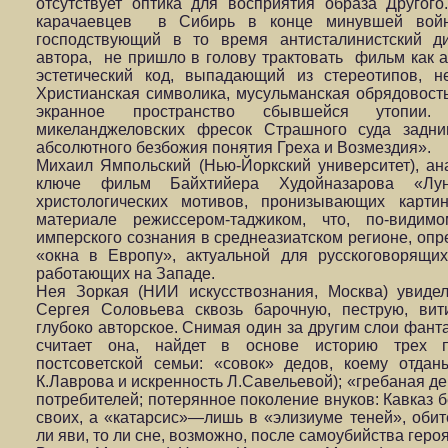
отсутствует оптика для восприятия образа Другог
карачаевцев в Сибирь в конце минувшей войны
господствующий в то время антисталинистский ди
автора, не пришло в голову трактовать фильм как а
эстетический код, выпадающий из стереотипов, 
Христианская символика, мусульманская обрядовост
экранное пространство сбывшейся утопии. 
микеланджеловских фресок Страшного суда зад
абсолютного безбожия понятия Греха и Возмездия».
Михаил Ямпольский (Нью-Йоркский университет), ан
ключе фильм Байхтийера Худойназарова «Лу
христологических мотивов, пронизывающих карти
материале режиссером-таджиком, что, по-видимо
имперского сознания в среднеазиатском регионе, оп
«окна в Европу», актуальной для русскоговорящи
работающих на Западе.
Нея Зоркая (НИИ искусствознания, Москва) увид
Сергея Соловьева сквозь барочную, пеструю, вит
глубоко авторское. Снимая один за другим слои фанта
считает она, найдет в основе историю трех п
постсоветской семьи: «совок» дедов, коему отда
К.Лаврова и искренность Л.Савельевой); «гребаная д
потребителей; потерянное поколение внуков: Кавказ бе
своих, а «катарсис»—лишь в «элизиуме теней», оби
ли яви, то ли сне, возможно, после самоубийства героя