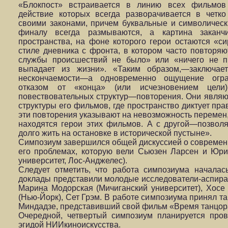
«Блокпост» встраивается в линию всех фильмов 
действие которых всегда разворачивается в четк
своими законами, причем буквальные и символическ
финалу всегда размываются, а картина заканчи
пространства, на фоне которого герои остаются «с
стиле дневника с фронта, в котором часто повторя
службы происшествий не было» или «ничего не пр
выпадает из жизни». «Таким образом,—заключае
нескончаемости—а одновременно ощущение огра
отказом от «конца» (или исчезновением цели
повествовательных структур—повторения. Они являю
структуры его фильмов, где пространство диктует пра
эти повторения указывают на невозможность перемен, 
находятся герои этих фильмов. А с другой—позволя
долго жить на остановке в исторической пустыне».
Симпозиум завершился общей дискуссией о современн
его проблемах, которую вели Сьюзен Ларсен и Юр
университет, Лос-Анджелес).
Следует отметить, что работа симпозиума началас
доклады представили молодые исследователи-аспира
Марина Модорская (Мичиганский университет), Хосе
(Нью-Йорк), Сет Грэм. В работе симпозиума принял т
Миндадзе, представивший свой фильм «Время танцор
Очередной, четвертый симпозиум планируется про
эгидой НИИкиноискусства.