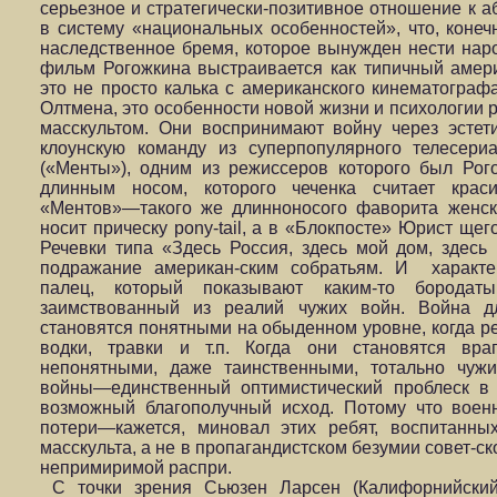
серьезное и стратегически-позитивное отношение к а
в систему «национальных особенностей», что, конеч
наследственное бремя, которое вынужден нести наро
фильм Рогожкина выстраивается как типичный амер
это не просто калька с американского кинематогра
Олтмена, это особенности новой жизни и психологии
масскультом. Они воспринимают войну через эстет
клоунскую команду из суперпопулярного телесер
(«Менты»), одним из режиссеров которого был Рого
длинным носом, которого чеченка считает крас
«Ментов»—такого же длинноносого фаворита женск
носит прическу pony-tail, а в «Блокпосте» Юрист щег
Речевки типа «Здесь Россия, здесь мой дом, здесь
подражание американ-ским собратьям. И характ
палец, который показывают каким-то бородаты
заимствованный из реалий чужих войн. Война д
становятся понятными на обыденном уровне, когда реч
водки, травки и т.п. Когда они становятся вра
непонятными, даже таинственными, тотально чуж
войны—единственный оптимистический проблеск в
возможный благополучный исход. Потому что воен
потери—кажется, миновал этих ребят, воспитанн
масскульта, а не в пропагандистском безумии совет-ск
непримиримой распри.
С точки зрения Сьюзен Ларсен (Калифорнийский 