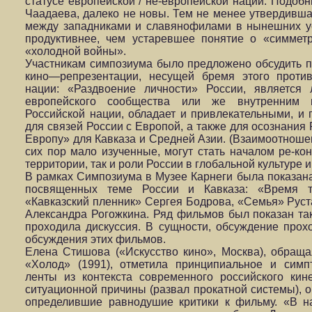
статусе европейской / не-европейской нации. Подобн
Чаадаева, далеко не новы. Тем не менее утвердивша
между западниками и славянофилами в нынешних у
продуктивнее, чем устаревшее понятие о «симмет
«холодной войны».
Участникам симпозиума было предложено обсудить п
кино—репрезентации, несущей бремя этого проти
нации: «Раздвоение личности» России, является 
европейского сообщества или же внутренним 
Российской нации, обладает и привлекательными, и
для связей России с Европой, а также для осознания 
Европу» для Кавказа и Средней Азии. (Взаимоотношен
сих пор мало изученные, могут стать началом ре-ко
территории, так и роли России в глобальной культуре 
В рамках Симпозиума в Музее Карнеги была показан
посвященных теме России и Кавказа: «Время т
«Кавказский пленник» Сергея Бодрова, «Семья» Рус
Александра Рогожкина. Ряд фильмов был показан та
проходила дискуссия. В сущности, обсуждение прох
обсуждения этих фильмов.
Елена Стишова («Искусство кино», Москва), обращ
«Холод» (1991), отметила принципиальное и симп
ленты из контекста современного российского кин
ситуационной причины (развал прокатной системы), 
определившие равнодушие критики к фильму. «В 