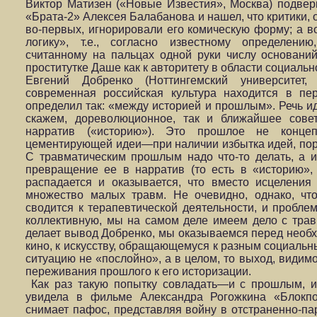
Виктор Матизен («Новые Известия», Москва) подвер
«Брата-2» Алексея Балабанова и нашел, что критики,
во-первых, игнорировали его комическую форму; а в
логику», т.е., согласно известному определени
считанному на пальцах одной руки числу оснований
проститутке Даше как к авторитету в области социальн
Евгений Добренко (Ноттингемский университет, 
современная российская культура находится в пе
определил так: «между историей и прошлым». Речь иде
скажем, дореволюционное, так и ближайшее совет
нарратив («историю»). Это прошлое не концеп
цементирующей идеи—при наличии избытка идей, по
С травматическим прошлым надо что-то делать, а 
превращение ее в нарратив (то есть в «историю»,
распадается и оказывается, что вместо исцелени
множество малых травм. Не очевидно, однако, чт
сводится к терапевтической деятельности, и проблем
коллективную, мы на самом деле имеем дело с тра
делает вывод Добренко, мы оказываемся перед необ
кино, к искусству, обращающемуся к разным социальн
ситуацию не «послойно», а в целом, то выход, видимо
переживания прошлого к его историзации.
Как раз такую попытку совладать—и с прошлым, и
увидела в фильме Александра Рогожкина «Блокпо
снимает пафос, представляя войну в отстраненно-п