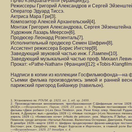
Пр-во «Sequana-Film» (Франция)[2].
Режиссеры Григорий Александров и Сергей Эйзенште
Оператор Эдуард Тиссэ.
Актриса Мара Гри[3].
Композитор Алексей Архангельский[4].
Монтаж Григория Александрова, Сергея Эйзенштейна 
Художник Лазарь Меерсон[6].
Продюсер Леонард Розенталь[7].
Исполнительный продюсер Семен Шифрин[8].
Ассистент режиссера Борис Ингстер[9].
Заведующий звуковой частью инж. Г.Лампен[10].
Заведующий музыкальной частью проф. Михаил Левин[
Прокат: «Pathe-Nathan» (Франция)[12]; «Tobis-Klangfil
Надписи в копии из коллекции Госфильмофонда—на фр
Съемки фильма производились зимой и ранней весно
парижский пригород Бийанкур (павильон).
1. Установлено по:
РГАЛИ, ф. 1923, оп. 1, ед. хр. 2499
.
2. Производственная кинокомпания, преобразованная С.Шифриным летом 1928
(АСЕ)».—
«Возрождение», Париж, 1928, 23 июня, с. 5
. Первыми постановками «Se
фильмы «Двое робких» («Les Deux Timides», реж. Рене Клер; опер. Николай Руда
Бачев, А.Дракули; вып.—декабрь 1928 г.); «Новые господа» («Les Nouveaux messe
апрель 1929 г.); «Княжеские ночи» («Nuits de princes», реж. Марсель Л`Эрбье, ас
Пименов; среди актеров—Наталья Лисенко, Валентина Остерман, Дмитриев, Рахмат
В декабре 1929—марте 1930 гг. Шифрин продюсировал франко-шведскую постано
Востока»; реж. Сандберг, опер. Федот Бургасов и Иоргенсен, в главной роли В
—«Возрождение», 1929, 27 декабря, с. 4
.