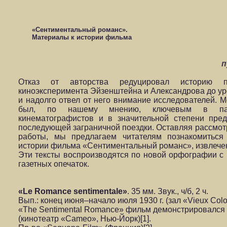
«Сентиментальный романс».
Материалы к истории фильма
п
Отказ от авторства редуцировал историю по
киноэксперимента Эйзенштейна и Александрова до у
и надолго отвел от него внимание исследователей. М
был, по нашему мнению, ключевым в пари
кинематографистов и в значительной степени пре
последующей заграничной поездки. Оставляя рассмот
работы, мы предлагаем читателям познакомиться
истории фильма «Сентиментальный романс», извлече
Эти тексты воспроизводятся по новой орфографии с
газетных опечаток.
«Le Romance sentimentale»
. 35 мм. Звук., ч/б, 2 ч.
Вып.: конец июня–начало июля 1930 г. (зал «Vieux Col
«The Sentimental Romance» фильм демонстрировался в
(кинотеатр «Cameo», Нью-Йорк)[1].