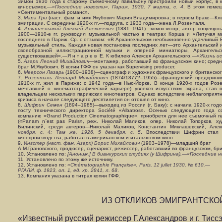
Зимой 1930 года к старому съемочному павильону пристроили новый корпус, в 
киносъемок.—
«Последние новости», Париж, 1930, 7 марта, с. 4
. В этом поме
«Сентиментальный романс».
3.
Мара Гри
(наст. фам. и имя Якубович Мария Владимировна; в первом браке—Кл
эмиграции. С середины 1920-х гг.—подруга, с 1933 года—жена Л.Розенталя.
4.
Архангельский Алексей Алексеевич
(1881–1941)—композитор, автор популярных
1900—1910-е гг. руководил музыкальной частью в театрах Корша и «Летучая м
последнего в Париж. Ср. с отзывом: «В Архангельском необыкновенно удачливый Б
музыкальный стиль. Каждая новая постановка последних лет—это Архангельский 
своеобразной иллюстрационной музыки и оперной миниатюры, Архангельс
существовавшей».—Я н т а р е в Е. К юбилею Алексея Архангельского.—
»Жизнь иск
5.
Азарх Леонид Михайлович
—монтажер, работавший во французском кино; средни
брат М.Якубович. В копии ГФФ он указан как Supervising producer.
6.
Меерсон Лазарь
(1900–1938)—сценограф и художник французского и британског
7.
Розенталь Леонард Михайлович
(1874/1877?–1955)—французский предпринима
1910-х гг. жил в Париже; с 1942 года—в Нью-Йорке. В конце 1920-х годов Розе
мечтавшей о кинематографической карьере) увлекся искусством экрана, став 
владельцем нескольких парижских кинотеатров. Однако вследствие неблагоприят
кризиса в начале следующего десятилетия он отошел от кино.
8.
Шифрин Семен
(1894–1985)—выходец из России (г. Баку); с начала 1920-х год
посту технического директора Société «Albatros». Осенью следующего года
компанию «Grand Production Cinematographique», приобретя для нее съемочный 
(«Panam n`est pas Paris», реж. Николай Маликов, опер. Николай Топорков, 
Билинский, среди актеров—Николай Маликов, Константин Миклашевский, Алек
ноября, с. 4; Там же, 1926, 5 декабря, с. 5
. Впоследствии Шифрин стал 
кинопроизводства, работал в американском и итальянском кино.
9.
Ингстер (наст. фам. Азарх) Борис Михайлович
(1903–1978)—младший брат
А.М.Грановского, продюсер, сценарист, режиссер, работавший во французском, бр
10. Установлено по:
[Аноним.] В бианкурских студиях (у Шифрина).—«Последние но
11. Установлено по этому же источнику.
12. Установлено по:
«Cinématographie Française», Paris, 12 jullet 1930, № 610.—
РГАЛИ, ф. 1923, оп. 1, ед. хр. 2841, л. 68
.
13. Компания указана в титрах копии ГФФ.
ИЗ ОТКЛИКОВ ЭМИГРАНТСКО
«Известный русский режиссер Г.Александров и г. Тисс