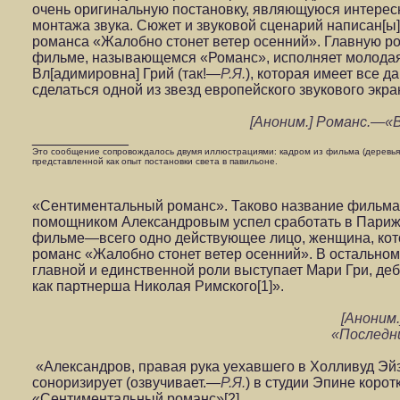
очень оригинальную постановку, являющуюся интере
монтажа звука. Сюжет и звуковой сценарий написан[ы]
романса «Жалобно стонет ветер осенний». Главную ро
фильме, называющемся «Романс», исполняет молодая
Вл[адимировна] Грий (так!—
Р.Я.
), которая имеет все 
сделаться одной из звезд европейского звукового экра
[Аноним.] Романс.—«Во
____________
Это сообщение сопровождалось двумя иллюстрациями: кадром из фильма (деревья
представленной как опыт постановки света в павильоне.
«Сентиментальный романс». Таково название фильма
помощником Александровым успел сработать в Париж
фильме—всего одно действующее лицо, женщина, кот
романс «Жалобно стонет ветер осенний». В остальном
главной и единственной роли выступает Мари Гри, де
как партнерша Николая Римского[1]».
[Аноним
«Последние
«Александров, правая рука уехавшего в Холливуд Эй
соноризирует (озвучивает.—
Р.Я.
) в студии Эпине кор
«Сентиментальный романс»[2].