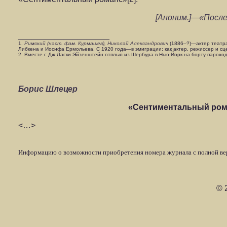
[Аноним.]—«Послед
____________________
1.
Римский (наст. фам. Курмашев), Николай Александрович
(1886–?)—актер театра
Либкена и Иосифа Ермольева. С 1920 года—в эмиграции; как актер, режиссер и сц
2. Вместе с Дж.Ласки Эйзенштейн отплыл из Шербура в Нью-Йорк на борту пароход
Борис Шлецер
«Сентиментальный ром
<…>
Информацию о возможности приобретения номера журнала с полной ве
© 