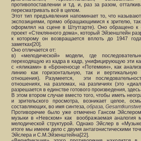
противопоставлении и т.д. и, раз за разом, отталки
пересматривать всё в целом.
Этот тип предъявления напоминает то, что называю
экспозициями, прямо обращающимися к зрителю, так
оформлял на сцене в Штутгарте). Оно обращено к
проект «Стеклянного дома», который Эйзенштейн разр
к которому он возвращается вплоть до 1947 года
заметках[20].
Оно отличается от:
в) «мелодической» модели, где последователь
переходящую из кадра в кадр, унифицирующую эти к
с «яликами» в «Броненосце «Потемкин», как анализи
линию как горизонтальную, так и вертикальную 
отношения). Разумеется, эти последовательно
отношениях, на разломах, на различиях (это «диал
разрешается в единстве готового произведения, здесь 
В этом втором случае вместо того, чтобы иметь неог
и зрительского просмотра, возникает целое, ос
составляющих, во имя синтеза,
образа, Gesamtkunstwe
Противоречие было уже отмечено Гансом Эйслером
музыки в «Невском» как воображаемая аналогия 
мелодической структурой. Однако Эйслер в «Музы
итоге мы имеем дело с двумя антагонистическими точ
Эйслера и С.М.Эйзенштейна[22].
«Верификация» этого противоречия находится в