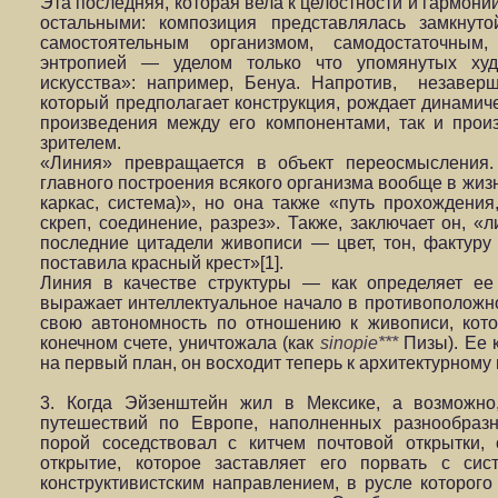
Эта последняя, которая вела к целостности и гармони
остальными: композиция представлялась замкнут
самостоятельным организмом, самодостаточным
энтропией — уделом только что упомянутых ху
искусства»: например, Бенуа. Напротив, незавер
который предполагает конструкция, рождает динамиче
произведения между его компонентами, так и прои
зрителем.
«Линия» превращается в объект переосмысления
главного построения всякого организма вообще в жизни,
каркас, система)», но она также «путь прохождения,
скреп, соединение, разрез». Также, заключает он, «
последние цитадели живописи — цвет, тон, фактуру
поставила красный крест»[1].
Линия в качестве структуры — как определяет ее
выражает интеллектуальное начало в противоположн
свою автономность по отношению к живописи, кото
конечном счете, уничтожала (как
sinopie***
Пизы). Ее 
на первый план, он восходит теперь к архитектурному 
3. Когда Эйзенштейн жил в Мексике, а возможно
путешествий по Европе, наполненных разнообраз
порой соседствовал с китчем почтовой открытки,
открытие, которое заставляет его порвать с си
конструктивистским направлением, в русле которого