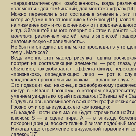
«парадигматическую» озабоченность, когда разли
«элементы» для комбинаций, для монтажа «фраз»[14].
Можно перечислить эти составные элементы, эти 
которые Дамиш по отношению к Ле Брюну[15] назвал
на «изменениях» и «отклонениях» от первоначального 
и т.д. Эйзенштейн много говорит об этом в работе «
монтажа
различных частей тела в японской гравю
анатомическую «правильность».
Не был ли он единственным, кто проследил эту тенде
тел у... Матисса?
Ведь именно этот мастер рисунка одним росчерко
портрет на составляющие элементы — рот, глаза, у
объясняет, как добивается эффекта фигур, переход
«признаков», определяющих лицо — рот в случ
уподобляет произвольным знакам — в данном случае — 
Это подводит нас, наконец, к своеобразному графичес
фигур в «Иване Грозном», о котором свидетельств
умением увидеть который поздравлял Эйзенштейн Саду
Садуль вновь напоминает о важности графических сх
Грозного» и организующих его композицию:
«В каждой части фильма он будет стремиться найти 
ключом: S — в сцене пира, А — в эпизоде болезн
похорон царицы, восхитительный зигзаг, подобный мол
Никогда еще стремление к визуальной гармонии и ко
далеко»[17].