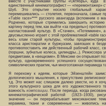
вместе с участниками группы «Октябрь», куда в
единственный кинематографист — «перемонтажер» с
Шуб. Это открытие носило глобальный харак
перемешивались — столетия, первоначала, самые п
«Тable race»**** русского авангарда (вспомним о м
Родченко, которые стремились завершить историю
картину перед тем, как выйти «за пределы») противо
напластований культур. В «Стачке», «Потемкине», 
двусмысленно играет с этой проблематикой «table rac
весь хлам старой культуры, чтобы продемонстрир
класса аристократии и буржуазии, завязших в безд
противопоставить им действенный рабочий класс, с
(поршни, зубчатые колеса, цилиндры...). Режиссера 
предметами, в «вещизме». В Мексике он открывает по
культур, одновременного успешного сосуществова
символических практик, чья многоэтажная пирамида т
Я перехожу к идеям, которые Эйзенштейн заим
дологического мышления, к присутствию религиозно
т.д. Это может нас слишком далеко увести, но я хоч
этого культурного шока для его художественного т
важность
композиции
. После периода, когда рисован
кинематографической работой (1923–1930), рису
значение — он перерабатывает мексиканские тем
керамика, ткани и современные — живопись на 