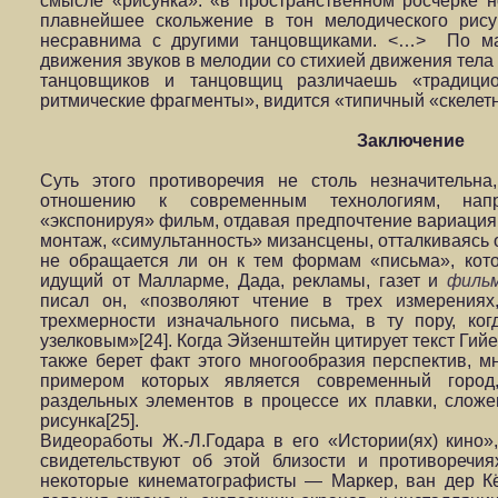
смысле «рисунка»: «в пространственном росчерке 
плавнейшее скольжение в тон мелодического рис
несравнима с другими танцовщиками. <…> По маг
движения звуков в мелодии со стихией движения тела 
танцовщиков и танцовщиц различаешь «традици
ритмические фрагменты», видится «типичный «скелетн
Заключение
Суть этого противоречия не столь незначительна
отношению к современным технологиям, нап
«экспонируя» фильм, отдавая предпочтение вариациям
монтаж, «симультанность» мизансцены, отталкиваясь 
не обращается ли он к тем формам «письма», кот
идущий от Малларме, Дада, рекламы, газет и
филь
писал он, «позволяют чтение в трех измерениях,
трехмерности изначального письма, в ту пору, к
узелковым»[24].
Когда Эйзенштейн цитирует текст Гий
также берет факт этого многообразия перспектив, м
примером которых является современный город, 
раздельных элементов в процессе их плавки, сложе
рисунка[25].
Видеоработы Ж.-Л.Годара в его «Истории(ях) кино»
свидетельствуют об этой близости и противоречи
некоторые кинематографисты — Маркер, ван дер К