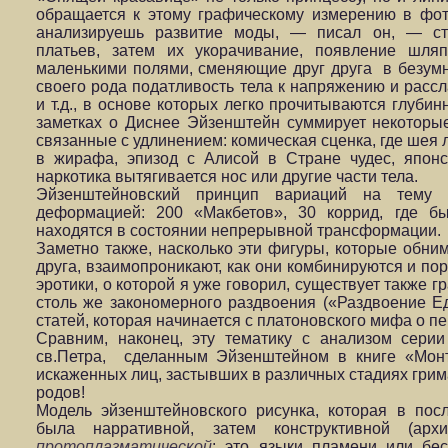
обращается к этому графическому измерению в фот
анализируешь развитие моды, — писал он, — ст
платьев, затем их укорачивание, появление шля
маленькими полями, сменяющие друг друга в безумн
своего рода податливость тела к напряжению и расс
и т.д., в основе которых легко прочитываются глуби
заметках о Диснее Эйзенштейн суммирует некоторы
связанные с удлинением: комическая сценка, где шея
в жирафа, эпизод с Алисой в Стране чудес, япон
наркотика вытягивается нос или другие части тела.
Эйзенштейновский принцип вариаций на тему 
деформацией: 200 «Макбетов», 30 коррид, где б
находятся в состоянии непрерывной трансформации.
Заметно также, насколько эти фигуры, которые обним
друга, взаимопроникают, как они комбинируются и по
эротики, о которой я уже говорил, существует также 
столь же закономерного раздвоения («Раздвоение Е
статей, которая начинается с платоновского мифа о п
Сравним, наконец, эту тематику с анализом сери
св.Петра, сделанным Эйзенштейном в книге «Монт
искаженных лиц, застывших в различных стадиях гримас
родов!
Модель эйзенштейновского рисунка, которая в пос
была нарративной, затем конструктивной (архит
протоплазматической
: это языки пламени или бес