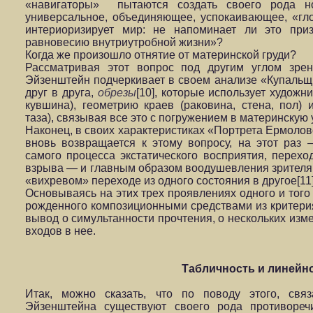
«навигаторы» пытаются создать своего рода но
универсальное, объединяющее, успокаивающее, «гло
интериоризирует мир: не напоминает ли это при
равновесию внутриутробн
Когда же произошло отнятие от материнской груди?
Рассматривая этот вопрос под другим углом зрен
Эйзенштейн подчеркивает в своем анализе «Купальщи
друг в друга,
обрезы
[10], которые использует художн
кувшина), геометрию краев (раковина, стена, пол) 
таза), связывая все это с погружением в материнскую 
Наконец, в своих характеристиках «Портрета Ермолов
вновь возвращается к этому вопросу, на этот раз 
самого процесса экстатического восприятия, переход
взрыва — и главным образом воодушевления зрителя
«вихревом» переходе из одного состояния в другое[11]
Основываясь на этих трех проявлениях одного и тог
рожденного композиционными средствами из критери
вывод о симультанности прочтения, о нескольких изм
входов в нее.
Табличность и линейн
Итак, можно сказать, что по поводу этого, свя
Эйзенштейна существуют своего рода противоре