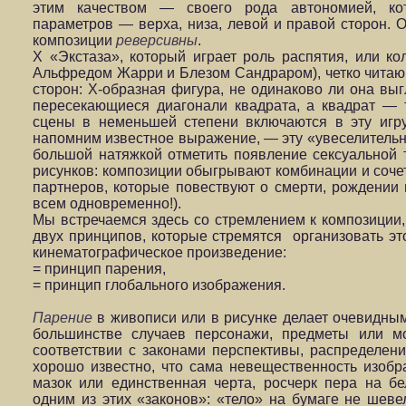
этим качеством — своего рода автономией, ко
параметров — верха, низа, левой и правой сторон. О
композиции
реверсивны
.
X «Экстаза», который играет роль распятия, или к
Альфредом Жарри и Блезом Сандраром), четко читаю
сторон: Х-образная фигура, не одинаково ли она вы
пересекающиеся диагонали квадрата, а квадрат — 
сцены в неменьшей степени включаются в эту игру
напомним известное выражение, — эту «увеселительну
большой натяжкой отметить появление сексуальной 
рисунков: композиции обыгрывают комбинации и соч
партнеров, которые повествуют о смерти, рождении 
всем одновременно!).
Мы встречаемся здесь со стремлением к композици
двух принципов, которые стремятся организовать э
кинематографическое произведение:
= принцип парения,
= принцип глобального изображения.
Парение
в живописи или в рисунке делает очевидным
большинстве случаев персонажи, предметы или м
соответствии с законами перспективы, распределения
хорошо известно, что сама невещественность изоб
мазок или единственная черта, росчерк пера на бе
одним из этих «законов»: «тело» на бумаге не шевел