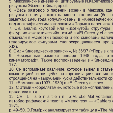
5. Мексиканские дневники, цитируемые И.Каретниково
рисункам Эйзенштейна», op.cit.
6. «Весь разговор о парении возник в Мексике, гд
рисунки по типу такого парящего состояния (без
заметках 1946 года (опубликованы в «Киноведческих
под апокрифическим заголовком «Порыв к парению». См
7. См. анализ круговой или «изогнутой» структуры
фигур, их «экстатический» изгиб в «El Greco y el cine
отмечали в «Смерти Лаокоона и его сыновей» наличие
генерируемое фигурами «непрекращающееся вращат
XIX).
8. См.: «Киноведческие записки», № 36/37 («Порыв к п
9. Неизданные заметки января 1948 года, от
кинематограф». Также воспроизведены в «Киноведческ
177.
10. Он вспоминает различие, которое вывел в статье
композицией, строящейся на «организации явления пе
строящейся на
«вырубании куска действительности ср
11. «Ермолова» (1937–1939) в «El Greco y el cine».
12. С этими «коррелятами», которые все «сплавленны»
пралогика и т.д.
13. См.: E i s e n s t e i n S.M. «Le Mal voltairi
автобиографический текст в «Mémoires» — «Cahiers du 
1971,
p. 49–50. Э.Гомбрих анализирует эту таблицу в «The M