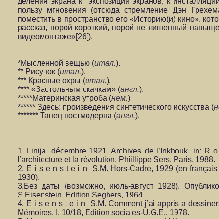
деления экрана к экспозиции экранов, к инсталляции
пользу мгновения (отсюда стремление Дэн Грехе
поместить в пространство его «Историю(и) кино», ко
рассказ, порой короткий, порой не лишенный напыщен
видеомонтаже»[26]).
*Мысленной вещью (
итал.
).
** Рисунок (
итал.
).
*** Красные охры (
итал.
).
**** «Застольным скачкам» (
англ.
).
*****Материнская утроба (
нем.
).
****** Здесь: произведения синтетического искусства (
н
******* Танец постмодерна (
англ.
).
1. Linija, décembre 1921, Archives de l’Inkhouk, in: R o d
l’architecture et la révolution, Phiillippe Sers, Paris, 1988.
2. E i s e n s t e i n S.M. Hors-Cadre, 1929 (en français
1930).
3.Без даты (возможно, июль-август 1928). Опубли
S.Eisenstein. Edition Seghers, 1964.
4. E i s e n s t e i n S.M. Comment j’ai appris а dessin
Mémoires, I, 10/18, Edition sociales-U.G.E., 1978.