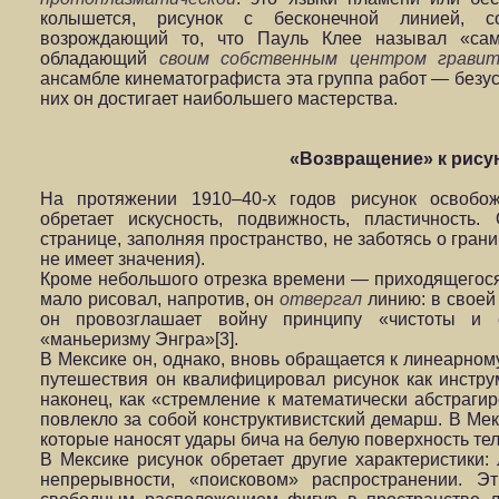
колышется, рисунок с бесконечной линией, с
возрождающий то, что Пауль Клее называл «сам
обладающий
своим собственным центром гравит
ансамбле кинематографиста эта группа работ — безу
них он достигает наибольшего мастерства.
«Возвращение» к рису
На протяжении 1910–40-х годов рисунок освобож
обретает искусность, подвижность, пластичность
странице, заполняя пространство, не заботясь о границ
не имеет значения).
Кроме небольшого отрезка времени — приходящегося
мало рисовал, напротив, он
отвергал
линию: в своей
он провозглашает войну принципу «чистоты и 
«маньеризму Энгра»[3].
В Мексике он, однако, вновь обращается к линеарному
путешествия он квалифицировал рисунок как инстру
наконец, как «стремление к математически абстрагир
повлекло за собой конструктивистский демарш. В Мек
которые наносят удары бича на белую поверхность тел
В Мексике рисунок обретает другие характеристики: 
непрерывности, «поисковом» распространении. Э