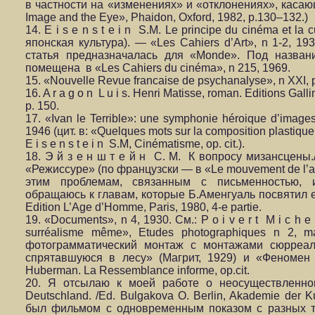
в частности на «изменениях» и «отклонениях», касаю
Image and the Eye», Phaidon, Oxford, 1982, p.130–132.)
14. E i s e n s t e i n S.M. Le principe du cinéma et la
японская культура). — «Les Cahiers d’Art», n 1-2, 1
статья предназначалась для «Monde». Под назван
помещена в «Les Cahiers du cinéma», n 215, 1969.
15. «Nouvelle Revue francaise de psychanalyse», n XXI, 
16. A r a g o n L u i s. Henri Matisse, roman. Editions Gall
p. 150.
17. «Ivan le Terrible»: une symphonie héroique d’image
1946 (цит. в: «Quelques mots sur la composition plastique
E i s e n s t e i n S.M, Cinématisme, op. cit.).
18. Э й з е н ш т е й н С. М. К вопросу мизансцены./
«Режиссуре» (по французски — в «Le mouvement de l’art
этим проблемам, связанным с письменностью, 
обращаюсь к главам, которые Б.Аменгуаль посвятил ем
Edition L’Age d’Homme, Paris, 1980, 4-e partie.
19. «Documents», n 4, 1930. См.: P o i v e r t M i c h e
surréalisme même», Etudes photographiques n 2, m
фотограмматический монтаж с монтажами сюрреа
спрятавшуюся в лесу» (Магрит, 1929) и «Феномен э
Huberman. La Ressemblance informe, op.cit.
20. Я отсылаю к моей работе о неосуществленном
Deutschland. /Ed. Bulgakova O. Berlin, Akademie der
был фильмом с одновременным показом с разных то