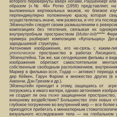
которого перевернуты вверх ногами, Раушенберг или
образом («№ 46» Ротко (1959) представляет, на
выложенных вертикальных мазков, но близкое изу
перпендикулярно положенную краску, которая сви
осуществлялась иначе, чем развеска, и что эта послед
Эйзенштейн следует своим размышлениям о реверсив
композициях без тяготения, связывая их одновр
внутриутробным пространством (
Mutter-leib
*****
Фере
примера разбирает композицию «Купальщиц» Дега
зародышевой структуры.
Автономия изображения, его не-связь с каким-ли
утопическое
пространство в работах Лисицкого
Эйзенштейна. Так же, как сегодняшние фильмы и ви
изображение обретают самостоятельное мента
собственным свободным расположением, внутренним
Маркер в фильмах-эссе, Годар — активист периода 
дер Кёйкен, Гарун Фароки и множество других (в
Аккончи, Дэн Грехем и др.).
Эйзенштейн приходит к этому, защищаясь от агре
погружаясь в имаго матери, однако автономия изобра
не создает ли она
тоже
защищенное пространство,
внешнему воздействию? Большинство этих новых «т
глубокое погружение во внутренний мир — все более 
приходится прибегать к миниатюрным стоматоскопич
визуального исследования тела — на глобальном 