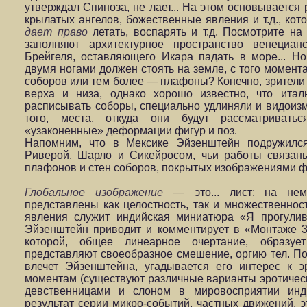
утверждал Спиноза, не лает... На этом основывается
крылатых ангелов, божественные явления и т.д., ко
дает право
летать, воспарять и т.д. Посмотрите на
заполняют архитектурное пространство венециан
Брейгеля, оставляющего Икара падать в море... Но
двумя ногами должен стоять на земле, с того момент
соборов или тем более — плафоны? Конечно, зрител
верха и низа, однако хорошо известно, что итал
расписывать соборы, специально удлиняли и видоиз
того, места, откуда они будут рассматривать
«узаконенные» деформации фигур и поз.
Напомним, что в Мексике Эйзенштейн подружился
Риверой, Шарло и Сикейросом, чьи работы связан
плафонов и стен соборов, покрытых изображениями ф
Глобальное изображение
— это... лист: на не
представлены как целостность, так и множественнос
явления служит индийская миниатюра «Я прогулив
Эйзенштейн приводит и комментирует в «Монтаже 3
которой, общее линеарное очертание, образуе
представляют своеобразное смешение, оргию тел. П
влечет Эйзенштейна, угадывается его интерес к э
моментам (существуют различные варианты эротическ
девственницами и слоном в мировосприятии инд
результат серии микро-событий, частных движений, э