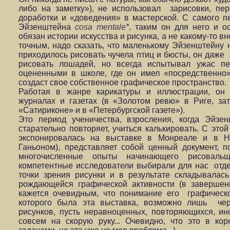
либо на заметку»), не использовал зарисовки, пе
доработки и «доведения» в мастерской. С самого п
Эйзенштейна
cosa mentale*
, таким он для него и о
обязан истории искусства и рисунка, а не какому-то 
точным, надо сказать, что маленькому Эйзенштейну н
приходилось рисовать чучела птиц и бюсты, он даже 
рисовать лошадей, но всегда испытывал ужас пе
оцененными в школе, где он имел «посредственно»
создаст свое собственное графическое пространство.
Работая в жанре карикатуры и иллюстрации, он 
журналах и газетах (в «Золотом ревю» в Риге, за
«Сатириконе» и в «Петербургской газете»).
Это период ученичества, взросления, когда Эйзе
старательно повторяет, учиться калькировать. С этой
экспонировалась на выставке в Монреале и в Н
Ганьоном), представляет собой ценный документ, 
многочисленные опыты начинающего рисовальщ
компетентные исследователи выбирали для нас отде
точки зрения рисунки и в результате складывалас
рождающейся графической активности (в завершен
кажется очевидным, что понимание его графическо
которого была эта выставка, возможно лишь чер
рисунков, пусть неравноценных, повторяющихся, и
совсем на скорую руку... Очевидно, что это в ко