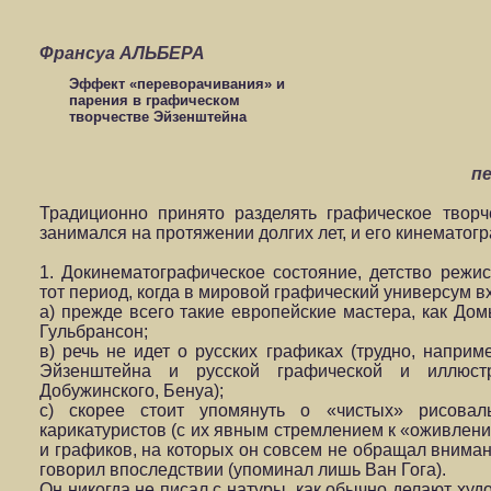
Франсуа АЛЬБЕРА
Эффект «переворачивания» и
парения в графическом
творчестве Эйзенштейна
п
Традиционно принято разделять графическое твор
занимался на протяжении долгих лет, и его кинематог
1. Докинематографическое состояние, детство режис
тот период, когда в мировой графический универсум 
а) прежде всего такие европейские мастера, как Дом
Гульбрансон;
в) речь не идет о русских графиках (трудно, наприм
Эйзенштейна и русской графической и иллюстр
Добужинского, Бенуа);
с) скорее стоит упомянуть о «чистых» рисовал
карикатуристов (с их явным стремлением к «оживлени
и графиков, на которых он совсем не обращал вниман
говорил впоследствии (упоминал лишь Ван Гога).
Он никогда не писал с натуры, как обычно делают худ