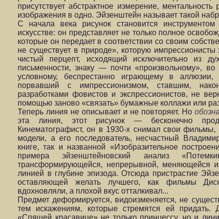
присутствует абстрактное измерение, ментальность 
изображения в одно. Эйзенштейн называет такой наб
С начала века рисунок становится инструментом 
искусстве: он представляет не только полное освобож
которые он передает в соответствии со своим собств
не существует в природе», которую импрессионисты 
чистый перцепт, исходящий исключительно из ду
письменности, знаку — почти «произвольному», во
условному, беспрестанно играющему в аллюзии, 
порвавший с импрессионизмом, ставшим, нако
разработками фовистов и экспрессионистов, не вер
помощью заново «связать» бумажные коллажи или ра
Теперь линия не описывает и не повторяет. Но
обозн
эта линия, этот рисунок — бесконечно прод
Кинематографист, он в 1930-х снимал свои фильмы,
модели, а его последователь, несчастный Владими
книге, так и названной «Изобразительное построен
примера эйзенштейновский анализ «Потем
трансформирующейся, непрерывной, меняющейся из
линией в глубине эпизода. Отсюда пристрастие Эйз
оставляющей желать лучшего, как фильмы Дисн
вдохновляли, а плохой вкус отталкивал...
Предмет деформируется, видоизменяется, не сущест
тем искажениям, которые стремятся ей придать. 
«Спящей красавице» не только принцессу, но и линию