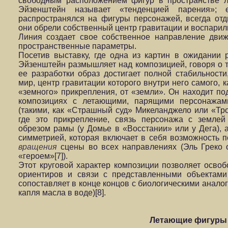
свободным расположением фигур в пространстве ли
Эйзенштейн называет «тенденцией парения»; 
распространялся на фигуры персонажей, всегда от
они обрели собственный центр гравитации и воспарили
Линия создает свое собственное направление дви
пространственные параметры.
Посетив выставку, где одна из картин в ожидании 
Эйзенштейн размышляет над композицией, говоря о т
ее разработки образ достигает полной стабильности
мир, центр гравитации которого внутри него самого, ка
«земного» прикрепления, от «земли». Он находит п
композициях с летающими, парящими персонажа
(такими, как «Страшный суд» Микеланджело или «Трои
где это прикрепление, связь персонажа с землей
обрезом рамы (у Домье в «Восстании» или у Дега), а
симметрией, которая включает в себя возможность 
вращения
сцены во всех направлениях (Эль Греко о
«героем»[7]).
Этот круговой характер композиции позволяет освоб
ориентиров и связи с представленными объектами
сопоставляет в конце концов с биологическими анало
капля масла в воде)[8].
Летающие фигуры