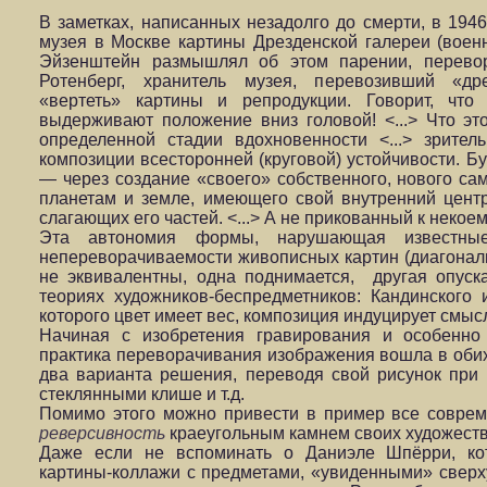
В заметках, написанных незадолго до смерти, в 1946 
музея в Москве картины Дрезденской галереи (воен
Эйзенштейн размышлял об этом парении, перевор
Ротенберг, хранитель музея, перевозивший «др
«вертеть» картины и репродукции. Говорит, что
выдерживают положение вниз головой! <...> Что это
определенной стадии вдохновенности <...> зрител
композиции всесторонней (круговой) устойчивости. Б
— через создание «своего» собственного, нового са
планетам и земле, имеющего свой внутренний центр
слагающих его частей. <...> А не прикованный к некое
Эта автономия формы, нарушающая известны
непереворачиваемости живописных картин (диагонал
не эквивалентны, одна поднимается, другая опуска
теориях художников-беспредметников: Кандинского 
которого цвет имеет вес, композиция индуцирует смыс
Начиная с изобретения гравирования и особенно
практика переворачивания изображения вошла в обих
два варианта решения, переводя свой рисунок при 
стеклянными клише и т.д.
Помимо этого можно привести в пример все соврем
реверсивность
краеугольным камнем своих художест
Даже если не вспоминать о Даниэле Шпёрри, ко
картины-коллажи с предметами, «увиденными» сверху