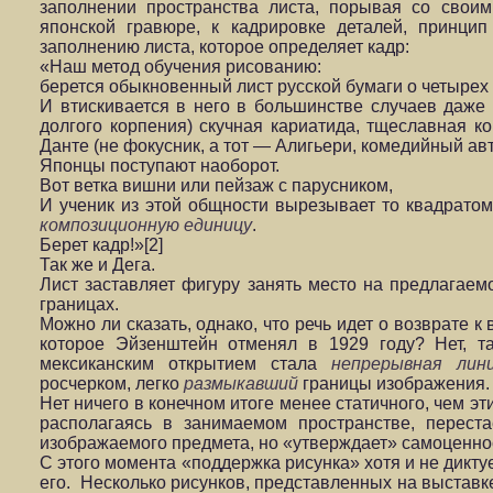
заполнении пространства листа, порывая со свои
японской гравюре, к кадрировке деталей, принци
заполнению листа, которое определяет кадр:
«Наш метод обучения рисованию:
берется обыкновенный лист русской бумаги о четырех 
И втискивается в него в большинстве случаев даже б
долгого корпения) скучная кариатида, тщеславная к
Данте (не фокусник, а тот — Алигьери, комедийный авт
Японцы поступают наоборот.
Вот ветка вишни или пейзаж с парусником,
И ученик из этой общности вырезывает то квадратом,
композиционную единицу
.
Берет кадр!»[2]
Так же и Дега.
Лист заставляет фигуру занять место на предлагаем
границах.
Можно ли сказать, однако, что речь идет о возврате 
которое Эйзенштейн отменял в 1929 году? Нет, т
мексиканским открытием стала
непрерывная лин
росчерком, легко
размыкавший
границы изображения.
Нет ничего в конечном итоге менее статичного, чем эт
располагаясь в занимаемом пространстве, перест
изображаемого предмета, но «утверждает» самоценно
С этого момента «поддержка рисунка» хотя и не дикту
его. Несколько рисунков, представленных на выставке