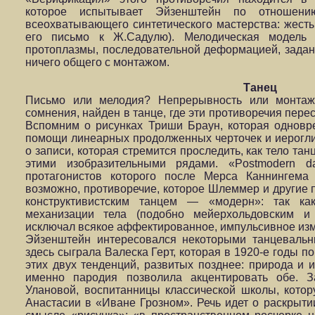
которое испытывает Эйзенштейн по отношен
всеохватывающего синтетического мастерства: жесты,
его письмо к Ж.Садулю). Мелодическая модель 
протоплазмы, последовательной деформацией, задан
ничего общего с монтажом.
Танец
Письмо или мелодия? Непрерывность или монтаж
сомнения, найден в танце, где эти противоречия пер
Вспомним о рисунках Триши Браун, которая одновр
помощи линеарных продолженных черточек и иероглиф
о записи, которая стремится проследить, как тело т
этими изобразительными рядами. «Postmodern da
протагонистов которого после Мерса Каннингема
возможно, противоречие, которое Шлеммер и другие п
конструктивистским танцем — «модерн»: так ка
механизации тела (подобно мейерхольдовским и
исключал всякое аффектированное, импульсивное из
Эйзенштейн интересовался некоторыми танцевальн
здесь сыграла Валеска Герт, которая в 1920-е годы п
этих двух тенденций, развитых позднее: природа и и
именно пародия позволила акцентировать обе. З
Улановой, воспитанницы классической школы, кото
Анастасии в «Иване Грозном». Речь идет о раскрытии