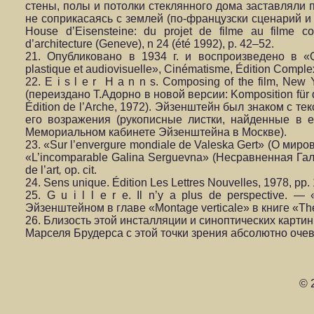
стены, полы и потолки стеклянного дома заставляли 
не соприкасаясь с землей (по-французски сценарий и 
House d’Eisensteine: du projet de filme au filme
d’architecture (Geneve), n 24 (été 1992), p. 42–52.
21. Опубликовано в 1934 г. и воспроизведено в «Q
plastique et audiovisuelle», Cinématisme, Édition Complex
22. E i s l e r H a n n s. Composing of the film, New 
(переиздано Т.Адорно в новой версии: Komposition für de
Édition de l’Arche, 1972). Эйзенштейн был знаком с те
его возражения (рукописные листки, найденные в е
Мемориальном кабинете Эйзенштейна в Москве).
23. «Sur l’envergure mondiale de Valeska Gert» (О мир
«L’incomparable Galina Serguevna» (Несравненная Га
de l’art
,
op. cit.
24. Sens unique. Édition Les Lettres Nouvelles, 1978, pp. 
25. G u i l l e r e. Il n’y a plus de perspective. — 
Эйзенштейном в главе «Montage verticale» в книге «Th
26. Близость этой инсталляции и синоптических карти
Марселя Брудерса с этой точки зрения абсолютно оче
© 