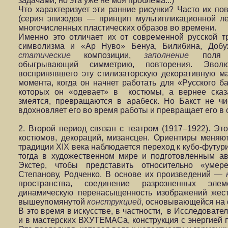
задачами, но эта уже не моя проблема...)
Что характеризует эти ранние рисунки? Часто их по
(серия эпизодов — принцип мультипликационной л
многочисленных пластических образов во времени.
Именно это отличает их от современной русской т
символизма и «Ар Нуво» Бенуа, Билибина, Добуж
статические
композиции,
заполнение
поля 
обыгрывающий симметрию, повторения. Эвол
воспринявшего эту стилизаторскую декоративную ма
момента, когда он начнет работать для «Русского ба
которых он «одевает» в костюмы, а вернее сказа
змеятся, превращаются в арабеск. Но Бакст не ч
вдохновляет его во время работы и превращает его в 
2. Второй период связан с театром (1917–1922). Эт
костюмов, декораций, мизансцен. Ориентиры меняют
традиции XIX века наблюдается переход к кубо-футур
тогда в художественном мире и подготовленным а
Экстер, чтобы представить относительно «умер
Степанову, Родченко. В основе их произведений —
пространства, соединение разрозненных элем
динамическую перенасыщенность изображений жес
вышеупомянутой
конструкцией
, основывающейся на
В это время в искусстве, в частности, в Исследовате
и в мастерских ВХУТЕМАСа, конструкция с энергией 