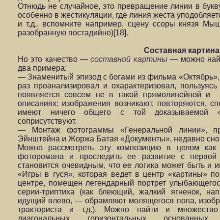
Отнюдь не случайное, это превращение линии в букву
особенно в жестикуляции, где линия жеста уподобляется
и т.д., вспомните например, сцену ссоры князя Мы
разобранную постадийно)[18].
Составная картина
Но это качество —
составной картины
— можно най
два примера:
— Знаменитый эпизод с богами из фильма «Октябрь»,
раз проанализировал и охарактеризовал, пользуясь
появляется совсем не в такой прямолинейной и 
описаниях: изображения возникают, повторяются, спо
имеют ничего общего с той доказываемой «чи
соприсутствуют.
— Монтаж фотограммы «Генеральной линии», п
Эйнштейна и Жоржа Батая «Документы», недавно снова
Можно рассмотреть эту композицию в целом как
фоторомана и проследить ее развитие с первой
становится очевидным, что ее логика может быть и и
«Игры в гуся», которая ведет в центр «картины» по
центре, помещен легендарный портрет улыбающегося
серии-триптиха (как блеющий, жалкий ягненок, на
идущий влево, — обрамляют молящегося попа, изобр
тракториста и т.д.). Можно найти и множество 
диагональных, горизонтальных, основанных