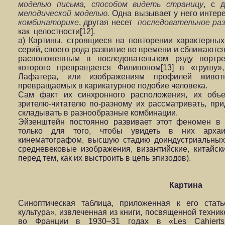
моделью письма, способом видеть страницу
, с 
мелодической моделью.
Одна вызывает у него инте
комбинаторике
, другая несет
последовательное ра
как целостности[12].
а) Картины, строящиеся на повторении характерных
серий, своего рода развитие во времени и сближаютс
расположенным в последовательном ряду портре
которого превращается Филипоном[13] в «грушу»
Лафатера, или изображениям профилей животн
превращаемых в карикатурное подобие человека.
Сам факт их синхронного расположения, их объе
зрителю-читателю по-разному их рассматривать, пр
складывать в разнообразные комбинации.
Эйзенштейн постоянно развивает этот феномен в с
только для того, чтобы увидеть в них арха
кинематографом, высшую стадию доиндустриальных 
средневековые изображения, византийские, китайски
перед тем, как их выстроить в цепь эпизодов).
Картина
Синоптическая таблица, приложенная к его стат
культура», извлеченная из книги, посвященной техник
во Франции в 1930–31 годах в «Les Cahierts 