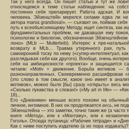
Так у него всегда. Он пишет статью и тут же лови
относящемся к теме статьи наблюдении: на собст
постоянно себя препарирует. Работа адская. И в
человека. Эйзенштейн
мерился силами едва ли не 
автора mania grandiosa!», — съязвит он, поймав себя
путь к всеобъясняющему Методу, ищет синтеза, как ищ
фундаментальных проблем, не дававшая ему покоя,
психологии и биологии, обозначенная Эйзенштейном
лоно» (MLb — Mutterleib). Интерес к пре-наталь
возврату в MLb… Травма утерянного рая, путь 
самоиронией тоску по нему («супер-интеллектуал, как
разглядывая себя как другого). Вообще, очень интере
себя на амбициозности «проекта» и защищается са
читаем: «Motiv = движение. Борьба мотивов — б
разнонаправленных. Своевременно расшифровав «п
(это слово в том смысле, какое оно имеет в анали
мотивов», можно было [бы] сразу «открыть» весь мой
«Сколько лукавства в словах!» («My art in life» — «Ки
18)...
Его «Дневники» меньше всего похожи на обычный 
личное, интимное. В них он продолжается
весь
, не по
Эйзенштейна — это заметки, точно такие же (а часто т
книге «Метод», или к «Монтажу», или к незаконч
Гоголь». Отсюда путаница: «Рабочие тетради» и «Дне
Как с ними поступить издателю (а их пора издавать)