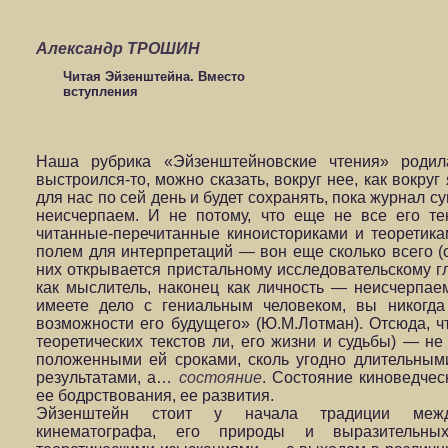
Александр ТРОШИН
Читая Эйзенштейна. Вместо
вступления
Наша рубрика «Эйзенштейновские чтения» роди
выстроился-то, можно сказать, вокруг нее, как вокруг
для нас по сей день и будет сохранять, пока журнал 
неисчерпаем. И не потому, что еще не все его т
читанные-перечитанные киноисториками и теоретика
полем для интерпретаций — вон еще сколько всего (
них открывается пристальному исследовательскому гл
как мыслитель, наконец как личность — неисчерпаем
имеете дело с гениальным человеком, вы никогда
возможности его будущего» (Ю.М.Лотман). Отсюда, 
теоретических текстов ли, его жизни и судьбы) — н
положенными ей сроками, сколь угодно длительны
результатами, а…
состояние
. Состояние киноведчес
ее бодрствования, ее развития.
Эйзенштейн стоит у начала традиции межди
кинематографа, его природы и выразительных