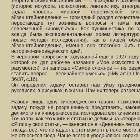
теоретическими изысканиями — с выходом в различн
(историю искусств, психологию, лингвистику, этногр
задал уровень мировой теоретической ки
эйзенштейноведение — громадный раздел отечествен
перестающие тут возникать вопросы и темы по
современной кинокультуры. Как пушкинистика, по 
всегда была экспериментальным полем литературо
новые методы исследования), так в нашей обл
эйзенштейноведение, именно оно способно быть г
историко-киноведческих идей.
В черновом наброске к задуманной еще в 1927 году 
которой он дал рабочее название «Мое искусство в
разумеется), он записал: «Самое сложное — не разр
ставить вопрос — величайшее уменье» («My art in li
36/37, с.16).
Он определил задачу, оставил нам уйму грандио
рукописях, в рисунках, в жизни. Нам их теперь разреша
Назову лишь одну киноведческую (равно психолог
задачу, покуда не разрешенную: представить, након
делимого на кинорежиссера, исследователя кинемат
Точно так, как его книги и статьи не делимы на «теори
«Я пишу свои статьи, — занесет он в «Дневник» летом
гнезда: все, что попадает в этот момент в поле моег
же относится сюда. Чаще всего я уподобляюсь сороке,