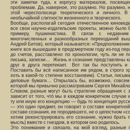
эти заметки туда, к корпусу материалов, посвящ
проблемам. Да, наверное, это разумно. Но разумно, н
этой чересполосице теоретического и личного. 
необычайной слитности жизненного и творческого.
Вообще, располагай сегодня отечественное киновед
все свои научно-издательские проекты, можно было бы
примеру, пушкинистика. В связи с недавни
многочисленных и разнообразных переизданий выш
Андрей Битов), который называется: «Предположение 
книге все вышедшее в предсмертном году из-под пера
до счетов, расставлено по хронологии, чуть ли не по
письма, записки… Жизнь и сознание представлены ка
друг в друга перетекает. Вот так бы поступить и
Поставить бы всё написанное им рядом, в строго х
хоть в какой-то степени восстановим). Статьи, письма
деловые бумаги… Открылась бы, возможно, совсем 
которой мы привычно рассматриваем Сергея Михайл
Словом, разные могут быть стратегии обращения с 
зависит от того, чтó мы в каждом конкретном случае
ту или иную его концепцию — будь то концепция русс
— это один предмет, он говорит о составе конкретной
составе сознания, ее породившего, не о целостном «
хотим реконструировать его сознание, нужно брать 
мысль) вместе с гнездом, в котором оно родилось.
Это понимание и связало, на мой взгляд, разные