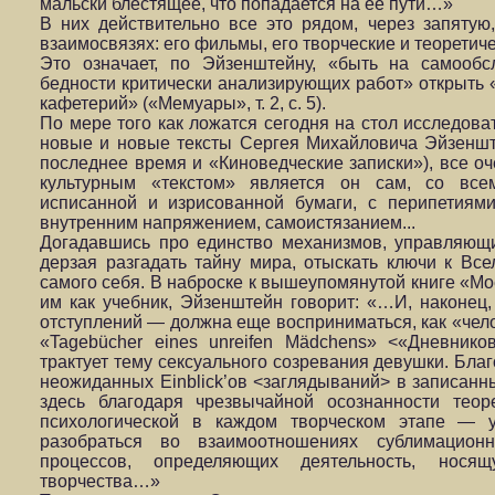
мальски блестящее, что попадается на ее пути…»
В них действительно все это рядом, через запятую
взаимосвязях: его фильмы, его творческие и теоретич
Это означает, по Эйзенштейну, «быть на самообс
бедности критически анализирующих работ» открыть 
кафетерий» («Мемуары», т. 2, с. 5).
По мере того как ложатся сегодня на стол исследова
новые и новые тексты Сергея Михайловича Эйзеншт
последнее время и «Киноведческие записки»), все оч
культурным «текстом» является он сам, со вс
исписанной и изрисованной бумаги, с перипетиям
внутренним напряжением, самоистязанием...
Догадавшись про единство механизмов, управляющ
дерзая разгадать тайну мира, отыскать ключи к Всел
самого себя. В наброске к вышеупомянутой книге «Мо
им как учебник, Эйзенштейн говорит: «…И, наконец,
отступлений — должна еще восприниматься, как «чело
«Tagebücher eines unreifen Mädchens» <«Дневнико
трактует тему сексуального созревания девушки. Бл
неожиданных Einblick’ов <заглядываний> в записанны
здесь благодаря чрезвычайной осознанности теор
психологической в каждом творческом этапе — у
разобраться во взаимоотношениях сублимацион
процессов, определяющих деятельность, носящ
творчества…»