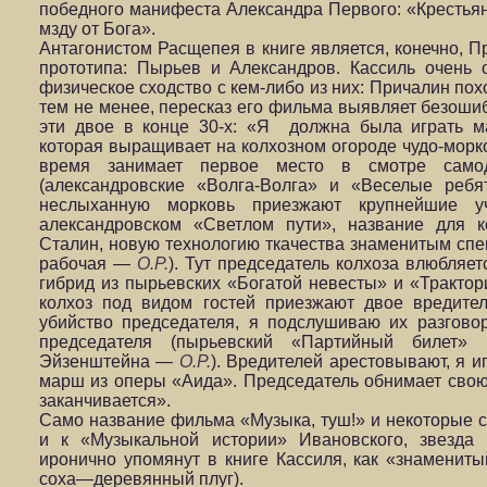
победного манифеста Александра Первого: «Крестьян
мзду от Бога».
Антагонистом Расщепея в книге является, конечно, П
прототипа: Пырьев и Александров. Кассиль очень
физическое сходство с кем-либо из них: Причалин пох
тем не менее, пересказ его фильма выявляет безошиб
эти двое в конце 30-х: «Я должна была играть ма
которая выращивает на колхозном огороде чудо-морко
время занимает первое место в смотре самод
(александровские «Волга-Волга» и «Веселые ре
неслыханную морковь приезжают крупнейшие у
александровском «Светлом пути», название для к
Сталин, новую технологию ткачества знаменитым сп
рабочая —
О.Р.
). Тут председатель колхоза влюбляе
гибрид из пырьевских «Богатой невесты» и «Тракто
колхоз под видом гостей приезжают двое вредите
убийство председателя, я подслушиваю их разгов
председателя (пырьевский «Партийный билет»
Эйзенштейна —
О.Р.
). Вредителей арестовывают, я 
марш из оперы «Аида». Председатель обнимает свою
заканчивается».
Само название фильма «Музыка, туш!» и некоторые 
и к «Музыкальной истории» Ивановского, звезд
иронично упомянут в книге Кассиля, как «знаменит
соха—деревянный плуг).