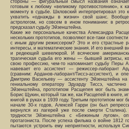
стороны — фигуральный смысл названия означает
готовым к любому «великому противостоянию», к 
моменту в судьбе. Шкловский интерпретировал это к
ухватить «однажды в жизни» свой шанс. Вообще-
астрологом, но совсем в ином понимании: в ретрос
предсказал судьбу Эйзенштейна.
Какие же персональные качества Александра Расще
нескольких прототипов, позволяют все-таки соотнести
с иным другим режиссером? Это и его страстные р
интересы, и математические знания. И его внешний в
и редеющей шевелюрой. И всяческие американски
трагическая судьба его жены — бывшей актрисы, к
свою профессию, чем-то напоминает судьбу Перы А
навевает его ассистент — режиссер-лаборант Ар
(сравним: Арданов-лаборант/Тиссэ-ассистент), и о
Дмитрию Васильеву — ассистенту Эйзенштейна на
гениальному оператору Эдуарду Тиссэ, частично
Эйзенштейна, прототипом Расщепея мог быть знам
Борис Щукин, который так же, как Расщепей в книге, иг
книгой в руках в 1939 году. Третьим прототипом мог 
начале 30-х годов, Алексей Гарри (он был репресс
вернулся из лагерей уже после смерти Сталина).
трудности Эйзенштейна с «Бежиным лугом», опр
протагониста. После успеха фильма о войне 1812 г
пытаются устроить ему неприятности, используя Си