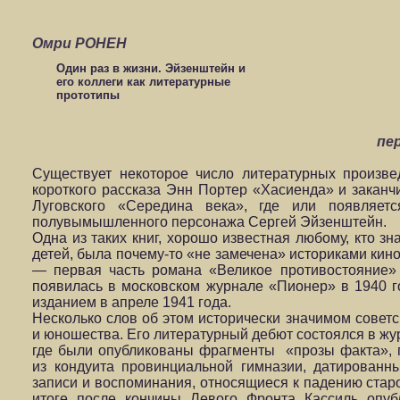
Омри РОНЕН
Один раз в жизни. Эйзенштейн и
его коллеги как литературные
прототипы
пе
Существует некоторое число литературных произве
короткого рассказа Энн Портер «Хасиенда» и закан
Луговского «Середина века», где или появляет
полувымышленного персонажа Сергей Эйзенштейн.
Одна из таких книг, хорошо известная любому, кто зн
детей, была почему-то «не замечена» историками кин
— первая часть романа «Великое противостояние»
появилась в московском журнале «Пионер» в 1940 
изданием в апреле 1941 года.
Несколько слов об этом исторически значимом советс
и юношества. Его литературный дебют состоялся в ж
где были опубликованы фрагменты «прозы факта»,
из кондуита провинциальной гимназии, датированн
записи и воспоминания, относящиеся к падению стар
итоге после кончины Левого Фронта Кассиль опуб