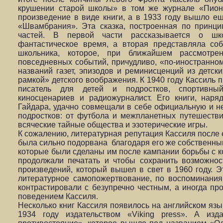
крушении старой школы» в том же журнале «Пион
произведение в виде книги, а в 1933 году вышло е
«Швамбрания». Эта сказка, построенная по принцип
частей. В первой части рассказывается о шк
фантастическое время, а вторая представляла со
школьника, которое, при ближайшем рассмотре
повседневных событий, причудливо, «по-иностранно
названий газет, эпизодов и реминисценций из детск
рамкой» детского воображения. К 1940 году Кассиль 
писатель для детей и подростков, спортивный
киносценариев и радиожурналист. Его книги, наря
Гайдара, удачно совмещали в себе официальную и н
подростков: от футбола и межпланетных путешеств
всяческие тайные общества и эзотерические игры.
К сожалению, литературная репутация Кассиля после е
была сильно подорвана благодаря его же собственны
которые были сделаны им после кампании борьбы с ко
продолжали печатать и чтобы сохранить возможнос
произведений, который вышел в свет в 1960 году. 
литературное самопожертвование, по воспоминания
контрастировали с безупречно честным, а иногда п
поведением Кассиля.
Несколько книг Кассиля появилось на английском яз
1934 году издательством «Viking press». А из