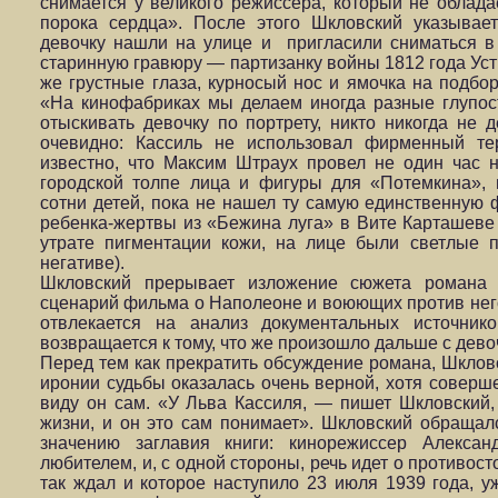
снимается у великого режиссера, который не облада
порока сердца». После этого Шкловский указывае
девочку нашли на улице и пригласили сниматься в 
старинную гравюру — партизанку войны 1812 года Уст
же грустные глаза, курносый нос и ямочка на подбор
«На кинофабриках мы делаем иногда разные глупост
отыскивать девочку по портрету, никто никогда не 
очевидно: Кассиль не использовал фирменный те
известно, что Максим Штраух провел не один час н
городской толпе лица и фигуры для «Потемкина»,
сотни детей, пока не нашел ту самую единственную
ребенка-жертвы из «Бежина луга» в Вите Карташеве (
утрате пигментации кожи, на лице были светлые 
негативе).
Шкловский прерывает изложение сюжета романа п
сценарий фильма о Наполеоне и воюющих против него
отвлекается на анализ документальных источн
возвращается к тому, что же произошло дальше с дево
Перед тем как прекратить обсуждение романа, Шкловс
иронии судьбы оказалась очень верной, хотя соверше
виду он сам. «У Льва Кассиля, — пишет Шкловский,
жизни, и он это сам понимает». Шкловский обращал
значению заглавия книги: кинорежиссер Алекса
любителем, и, с одной стороны, речь идет о противос
так ждал и которое наступило 23 июля 1939 года, уж