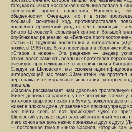
противостояние», которое вышло под названием «Од
того, как обычная московская школьница попала в кин
крепостной времен нашествия Наполеона, ей
обыденности». Очевидно, что и в этом произвед
любимый сюжетный ход, противопоставляя повс
волшебно-героический уход от нее с помощью съем
Виктор Шкловский, серьезный критик и большой зна
опубликовал рецензию на «Великое противостояние». 
статьи «О трудовом воспитании и литературе» («Де
позже, в 1966 году, была переиздана в сборнике избр
«Старое и новое». Эта рецензия — шедевр уклон
отказывался замечать реальных прототипов персонаж
очевидно прослеживаются в историческом и биографи
Следуя за Шкловским, мы сможем идентифицирова
интересующей нас теме: Эйзенштейн как прототип и
персонажа и те моральные испытания, которым подв
писатель.
«Кассиль рассказывает нам довольно трогательную
Живет девочка Серафима, у нее веснушки. Семья у н
потолок к квартире похож на бумагу, пожелтевшую от
живет в плохом доме, управляемом плохим управдомо
нее почти слеп. И вот происходит чудо: ее приг
Шкловский упускает один важный жизненный мотив: 
и его конопатая дочь нежно привязаны друг к другу. 
— постоянная тема в книгах Кассиля, который сам бо