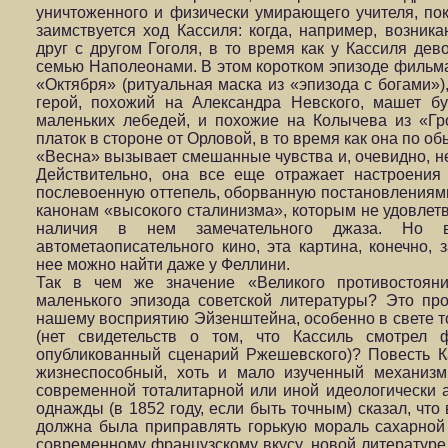
уничтоженного и физически умирающего учителя, пок
заимствуется ход Кассиля: когда, например, возник
друг с другом Гоголя, в то время как у Кассиля дев
семью Наполеонами. В этом коротком эпизоде фильма
«Октября» (ритуальная маска из «эпизода с богами»)
герой, похожий на Александра Невского, машет б
маленьких лебедей, и похожие на Колычева из «Г
платок в стороне от Орловой, в то время как она по о
«Весна» вызывает смешанные чувства и, очевидно, н
Действительно, она все еще отражает настроения
послевоенную оттепель, оборванную постановлениями 
канонам «высокого сталинизма», которым не удовлетв
наличия в нем замечательного джаза. Но в
автометаописательного кино, эта картина, конечно, 
нее можно найти даже у Феллини.
Так в чем же значение «Великого противостояни
маленького эпизода советской литературы? Это пр
нашему восприятию Эйзенштейна, особенно в свете то
(нет свидетельств о том, что Кассиль смотрел 
опубликованный сценарий Ржешевского)? Повесть Ка
жизнеспособный, хоть и мало изученный механизм
современной тоталитарной или иной идеологически 
однажды (в 1852 году, если быть точным) сказал, что
должна была приправлять горькую мораль сахарной 
современному французскому вкусу, новой литературе