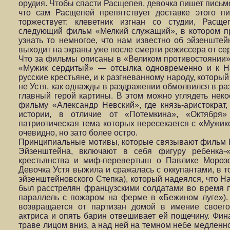
орудия. Чтобы спасти Расщепея, девочка пишет письмо
что сам Расщепей препятствует доставке этого п
торжествует: клеветник изгнан со студии, Расщ
следующий фильм «Мелкий служащий», в котором п
узнать то немногое, что нам известно об эйзеншт
выходит на экраны уже после смерти режиссера от сер
Что за фильмы описаны в «Великом противостояни
«Мужик сердитый» — отсылка одновременно и к На
русские крестьяне, и к разгневанному народу, которы
не Устя, как однажды в раздражении обмолвился в ра
главный герой картины. В этом можно углядеть нек
фильму «Александр Невский», где князь-аристократ,
истории, в отличие от «Потемкина», «Октября»
патриотическая тема которых пересекается с «Мужик
очевидно, но зато более остро.
Принципиальные мотивы, которые связывают фильм
Эйзенштейна, включают в себя фигуру ребенка-«
крестьянства и миф-перевертыш о Павлике Морозо
Девочка Устя выжила и сражалась с оккупантами, в то
эйзенштейновского Степка), который надеялся, что Н
был расстрелян французскими солдатами во время 
параллель с пожаром на ферме в «Бежином луге»).
возвращается от партизан домой в имение своего
актриса и опять барин отвешивает ей пощечину. Фи
траве лицом вниз, а над ней на темном небе медленно