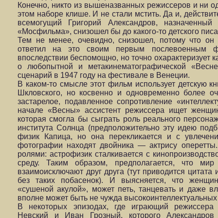
Конечно, никто из вышеназванных режиссеров и ни од
этом наборе клише. И не стали мстить. Да и, действи
всемогущий Григорий Александров, назначенный 
«Мосфильма», снизошел бы до какого-то детского писа
Тем не менее, очевидно, снизошел, потому что он 
ответил на это своим первым послевоенным ф
впоследствии беспомощно, но точно охарактеризует к
о любопытной и метакинематографической «Весне
сценарий в 1947 году на фестивале в Венеции.
В каком-то смысле этот фильм использует детскую кн
Шкловского, но косвенно и одновременно более о
застарелое, подавленное сопротивление «интеллек
начале «Весны» ассистент режиссера ищет женщи
которая смогла бы сыграть роль реального персона
института Солнца (предположительно эту идею под
физик Капица, но она перекликается и с увлечен
фотографии находят двойника — актрису оперетты
ролями: астрофизик сталкивается с кинопроизводство
среду. Таким образом, предполагается, что мир
взаимоисключают друг друга (тут приводится цитата и
без таких побасенок). И выясняется, что женщин
«сушеной акулой», может петь, танцевать и даже вл
вполне может быть не чужда высокоинтеллектуальных 
В некоторых эпизодах, где играющий режиссера
Невский и Иван Грозный, которого Александров 