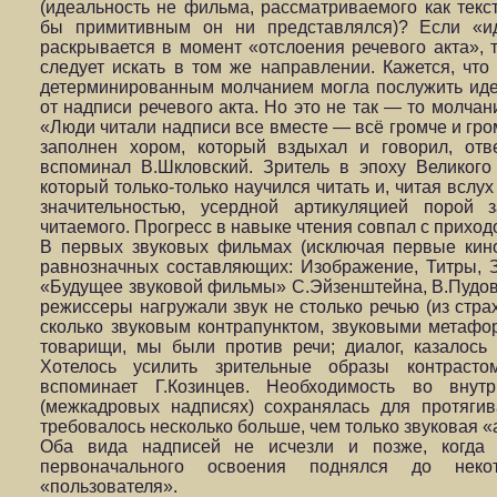
(идеальность не фильма, рассматриваемого как текст
бы примитивным он ни представлялся)? Если «ид
раскрывается в момент «отслоения речевого акта», 
следует искать в том же направлении. Кажется, что
детерминированным молчанием могла послужить ид
от надписи речевого акта. Но это не так — то молчан
«Люди читали надписи все вместе — всё громче и гро
заполнен хором, который вздыхал и говорил, отв
вспоминал В.Шкловский. Зритель в эпоху Великог
который только-только научился читать и, читая вслу
значительностью, усердной артикуляцией порой 
читаемого. Прогресс в навыке чтения совпал с приход
В первых звуковых фильмах (исключая первые кин
равнозначных составляющих: Изображение, Титры, 
«Будущее звуковой фильмы» С.Эйзенштейна, В.Пудовк
режиссеры нагружали звук не столько речью (из стр
сколько звуковым контрапунктом, звуковыми метафо
товарищи, мы были против речи; диалог, казалось н
Хотелось усилить зрительные образы контраст
вспоминает Г.Козинцев. Необходимость во внут
(межкадровых надписях) сохранялась для протяги
требовалось несколько больше, чем только звуковая «
Оба вида надписей не исчезли и позже, когда 
первоначального освоения поднялся до некот
«пользователя».