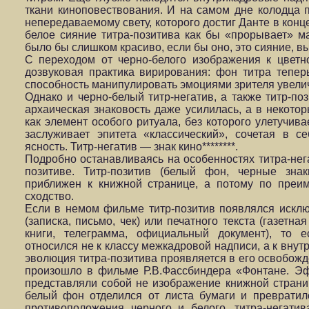
ткани киноповествования. И на самом дне колодца 
непередаваемому свету, которого достиг Данте в кон
белое сияние титра-позитива как бы «прорывает» м
было бы слишком красиво, если бы оно, это сияние, в
С переходом от черно-белого изображения к цветн
дозвуковая практика вирирования: фон титра тепер
способность манипулировать эмоциями зрителя увели
Однако и черно-белый титр-негатив, а также титр-по
архаическая знаковость даже усилилась, а в некотор
как элемент особого ритуала, без которого улетучива
заслуживает эпитета «классический», сочетая в се
ясность. Титр-негатив — знак кино********.
Подробно останавливаясь на особенностях титра-нега
позитиве. Титр-позитив (белый фон, черные знак
приближен к книжной странице, а потому по преим
сходство.
Если в немом фильме титр-позитив появлялся исклю
(записка, письмо, чек) или печатного текста (газетна
книги, телеграмма, официальный документ), то е
относился не к классу межкадровой надписи, а к внут
эволюция титра-позитива проявляется в его освобожде
произошло в фильме Р.В.Фассбиндера «Фонтане. Э
представляли собой не изображение книжной страни
белый фон отделился от листа бумаги и превратилс
противоположения черного и белого, титра-негатив