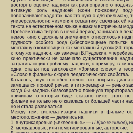
восторг в оценке надписи как равноправного подъязы
активную роль надписей («они по-своему подг
поворачивают кадр так, как это нужно для фильма»), 
универсальности: «изменяя семантику смежных ей к
текста на естественном языке никаким встречным мод
Проблематика титров в немой период занимала в печа
немое кино с должным вниманием относилось к надпи
трудности особого рода («беспомощные попытки
монтажную композицию как монтажный кусок»[24] тор
к тому же надписи, как замечал В.Пудовкин, «перебива
кино практически не замечало существование надпис
затрагивающих проблему надписи, к примеру, в кино
одна: статья под заголовком «Зримое слово» в тео
«Слово в фильме» скорее педагогического свойства.
Казалось, звук способен полностью покрыть диапаз
замещался прямой речью, а титр-ремарка — речью зака
когда бы надпись безвозвратно покинула территориа
причинам, о которых будет сказано ниже, этого не
фильме не только не отказалась от большей части на
но и стала развиваться.
Между тем, систематизация надписи в фильме ос
местоположению — делились на:
1. внутрикадровые («вклеенные» —
Н.Крючечников
), 
2. межкадровые, или немотивированные, авторские.