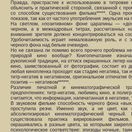
Правда, пристрастие к использованию в титровке
объяснить и практической стороной, связанной с про
со способом существования фильма*****. Одна про
показов, так как от частого употребления эмульсия на
На светлом, «позитивном» фоне царапины — «до
черном, а в межкадровых титрах, рассчитанных н
внимание зрителя должно концентрироваться на со
Удобочитаемость играет немаловажную роль, и с 
черного фона над белым очевидно.
Но не связана ли помимо всего прочего проблема не
природой кино вообще? Книгопечатание изнача
рукописной традиции, на оттиск окрашенных литер на
кино, заимствованный от фотографии, состоит из 
любая кинопленка проходит как стадию негатива, так 
титр-негатив в негативном, оригинальном отпечатке б
позитив — негативом******.
Различие печатной и кинематографической тр
предпочтениях: титр-негатив, любимец кино, в полигр
считается, что информация, напечатанная в негативе, 
В звуковом фильме способность черного фона «вык
проступила резче. Именно звук, а не цвет, как
абсолютизировал кинематографический черный.
существовала практика вирирования фильмов
окрашивались в разные цвета, за которыми закрепл
психологическое соответствие: эпизоды ночные, таи