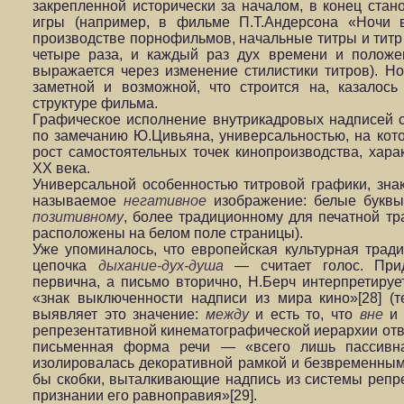
закрепленной исторически за началом, в конец стан
игры (например, в фильме П.Т.Андерсона «Ночи 
производстве порнофильмов, начальные титры и тит
четыре раза, и каждый раз дух времени и положе
выражается через изменение стилистики титров). Но
заметной и возможной, что строится на, казалос
структуре фильма.
Графическое исполнение внутрикадровых надписей с
по замечанию Ю.Цивьяна, универсальностью, на кот
рост самостоятельных точек кинопроизводства, хар
ХХ века.
Универсальной особенностью титровой графики, зна
называемое
негативное
изображение: белые буквы
позитивному
, более традиционному для печатной тр
расположены на белом поле страницы).
Уже упоминалось, что европейская культурная трад
цепочка
дыхание-дух-душа
— считает голос. При
первична, а письмо вторично, Н.Берч интерпретируе
«знак выключенности надписи из мира кино»[28] (
выявляет это значение:
между
и есть то, что
вне
и 
репрезентативной кинематографической иерархии отв
письменная форма речи — «всего лишь пассивна
изолировалась декоративной рамкой и безвременны
бы скобки, выталкивающие надпись из системы репр
признании его равноправия»[29].