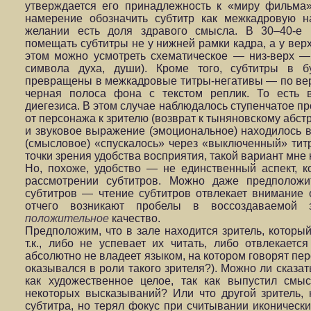
утверждается его принадлежность к «миру фильма
намерение обозначить субтитр как межкадровую н
желании есть доля здравого смысла. В 30–40-е 
помещать субтитры не у нижней рамки кадра, а у вер
этом можно усмотреть схематическое — низ-верх —
символа духа, души). Кроме того, субтитры в 
превращены в межкадровые титры-негативы — по вер
черная полоса фона с текстом реплик. То есть 
диегезиса. В этом случае наблюдалось ступенчатое 
от персонажа к зрителю (возврат к тыняновскому абст
и звуковое выражение (эмоциональное) находилось в
(смысловое) «спускалось» через «выключенный» титр
точки зрения удобства восприятия, такой вариант мн
Но, похоже, удобство — не единственный аспект, к
рассмотрении субтитров. Можно даже предполож
субтитров — чтение субтитров отвлекает внимание 
отчего возникают пробелы в воссоздаваемой 
положительное
качество.
Предположим, что в зале находится зритель, который
т.к., либо не успевает их читать, либо отвлекает
абсолютно не владеет языком, на котором говорят пер
оказывался в роли такого зрителя?). Можно ли сказат
как художественное целое, так как выпустил смы
некоторых высказываний? Или что другой зритель, 
субтитра, но терял фокус при считывании иконически