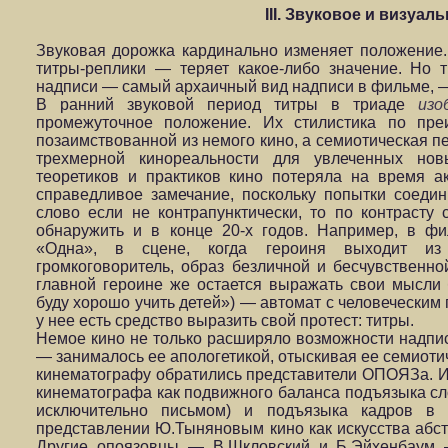
III. Звуковое и визуал
Звуковая дорожка кардинально изменяет положени
титры-реплики — теряет какое-либо значение. Но 
надписи — самый архаичный вид надписи в фильме, 
В ранний звуковой период титры в триаде
изо
промежуточное положение. Их стилистика по пре
позаимствованной из немого кино, а семиотическая п
трехмерной кинореальности для увлеченных но
теоретиков и практиков кино потеряла на время ак
справедливое замечание, поскольку попытки соедин
слово если не контрапунктически, то по контрасту
обнаружить и в конце 20-х годов. Например, в фи
«Одна», в сцене, когда героиня выходит из г
громкоговоритель, образ безличной и бесчувственной
главной героине же остается выражать свои мысли 
буду хорошо учить детей») — автомат с человеческим 
у нее есть средство выразить свой протест: титры.
Немое кино не только расширяло возможности надпис
— занималось ее апологетикой, отыскивая ее семиотич
кинематографу обратились представители ОПОЯЗа. И
кинематографа как подвижного баланса подъязыка с
исключительно письмом) и подъязыка кадров в
представлении Ю.Тыняновым кино как искусства абст
Другие опоязовцы — В.Шкловский и Б.Эйхенбаум