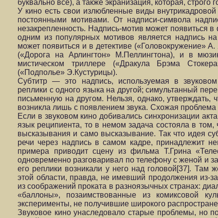
буквально всё), а также экранизация, которая, строго 
У кино есть свои излюбленные виды внутрикадровой
постоянными мотивами. От надписи-символа надпи
незакрепленность. Надпись-мотив может появиться в
одним из популярных мотивов является надпись на
может появиться и в детективе («Головокружение» А. 
(«Дорога на Арлингтон» М.Пеллингтона), и в мюз
мистическом триллере («Дракула Брэма Стокер
(«Подполье» Э.Кустурицы).
Субтитр — это надпись, используемая в звуково
реплики с одного языка на другой; симультанный пере
письменную на другом. Нельзя, однако, утверждать, 
возникла лишь с появлением звука. Схожая проблема
Если в звуковом кино добивались синхронизации акта
язык реципиента, то в немом задача состояла в том,
высказывания и само высказывание. Так что идея суб
речи через надпись в самом кадре, принадлежит не
примера приводит сцену из фильма Т.Грина «Телеф
одновременно разговаривал по телефону с женой и з
его реплики возникали у него над головой[37]. Там 
этой области, правда, не имевший продолжения из-з
из соображений проката в разноязычных странах: диа
«баллоны», позаимствованные из комиксовой ку
эксперименты, не получившие широкого распростране
Звуковое кино унаследовало старые проблемы, но п