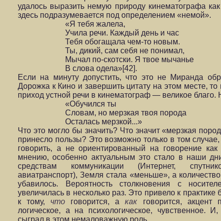
удалось выразить немую природу кинематографа как и
здесь подразумевается под определением «немой».
«Я тебя жалела,
Учила речи. Каждый день и час
Тебя обогащала чем-то новым.
Ты, дикий, сам себя не понимал,
Мычал по-скотски. Я твое мычанье
В слова одела»[42].
Если на минуту допустить, что это не Миранда обр
Дорожка к Кино и завершить цитату на этом месте, то
приход устной речи в кинематограф — великое благо. Но
«Обучился ты
Словам, но мерзкая твоя порода
Осталась мерзкой...»
Что это могло бы значить? Что значит «мерзкая пород
принесло пользы? Это возможно только в том случае
говорить, а не ориентированный на говорение ка
мнению, особенно актуальным это стало в наши дни
средствам коммуникации (Интернет, спутник
авиатранспорт), Земля стала «меньше», а количество
убавилось. Вероятность столкновения с носител
увеличилась в несколько раз. Это привело к практике
к тому,
что
говорится, а
как
говорится, акцент 
логическое, а на психологическое, чувственное. И
сыграл в этом немаловажную роль.