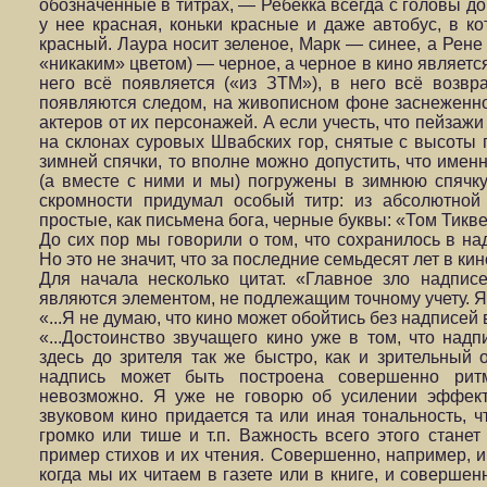
обозначенные в титрах, — Ребекка всегда с головы до
у нее красная, коньки красные и даже автобус, в ко
красный. Лаура носит зеленое, Марк — синее, а Рене 
«никаким» цветом) — черное, а черное в кино являетс
него всё появляется («из ЗТМ»), в него всё возвр
появляются следом, на живописном фоне заснеженно
актеров от их персонажей. А если учесть, что пейза
на склонах суровых Швабских гор, снятые с высоты 
зимней спячки, то вполне можно допустить, что имен
(а вместе с ними и мы) погружены в зимнюю спячку
скромности придумал особый титр: из абсолютной
простые, как письмена бога, черные буквы: «Том Тикве
До сих пор мы говорили о том, что сохранилось в на
Но это не значит, что за последние семьдесят лет в к
Для начала несколько цитат. «Главное зло надпис
являются элементом, не подлежащим точному учету. Я г
«...Я не думаю, что кино может обойтись без надписей 
«...Достоинство звучащего кино уже в том, что надп
здесь до зрителя так же быстро, как и зрительный 
надпись может быть построена совершенно ри
невозможно. Я уже не говорю об усилении эффект
звуковом кино придается та или иная тональность, 
громко или тише и т.п. Важность всего этого станет
пример стихов и их чтения. Совершенно, например, и
когда мы их читаем в газете или в книге, и соверше