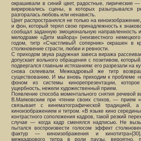
окрашивали в синий цвет, радостные, лирические —
вирировались сцены, в которых разыгрывался 
разгоралась любовь или ненависть.
Цвет распространялся не только на киноизображение, 
и фон, который терял свою принадлежность к знаково
сообщал заданную эмоциональную направленность и
мелодраме «Дети майора» (неизвестного немецкого
годом, титр «СчастливыЙ соперник» окрашен в кр
столкновение страсти, любви и ревности.
С приходом звука радужная завеса виража рассеивает
допускает вольного обращения с позитивом, который,
подвергался главным истязаниям: его разрезали на ку
снова склеивали. Межкадровый же титр возвра
существованию. И мы вновь приходим к проблеме «
фоном из системы кинорепрезентации, которое
ущербность, нежели художественный прием.
Появление способа моментального снятия речевой в
В.Маяковским при чтении своих стихов, — прием 
связывает с кинематографической традицией, 
киноизображением и титром. «В языке кино середины 
контрастного соположения кадров, такой резкий пере
случае — когда кадр сменялся надписью. Не вызы
пытался воспроизвести голосом эффект столкнове
фактур — киноизображения и кинотитра»[30].
межкадрового титра в роли паузы, вероятно, п