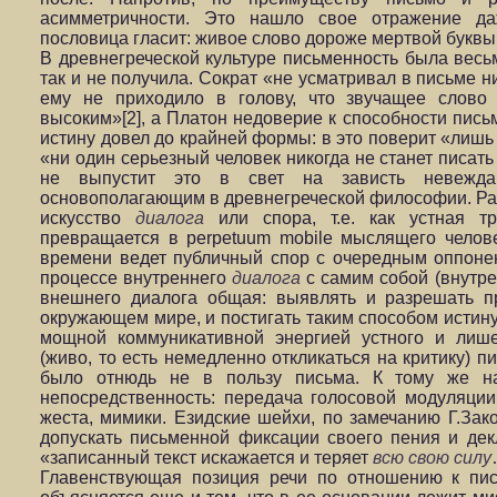
асимметричности. Это нашло свое отражение д
пословица гласит: живое слово дороже мертвой буквы
В древнегреческой культуре письменность была весьм
так и не получила. Сократ «не усматривал в письме н
ему не приходило в голову, что звучащее слово
высоким»[2], а Платон недоверие к способности пись
истину довел до крайней формы: в это поверит «лишь т
«ни один серьезный человек никогда не станет писат
не выпустит это в свет на зависть невеждам
основополагающим в древнегреческой философии. Ран
искусство
диалога
или спора, т.е. как устная т
превращается в perpetuum mobile мыслящего челове
времени ведет публичный спор с очередным оппоне
процессе внутреннего
диалога
с самим собой (внутрен
внешнего диалога общая: выявлять и разрешать п
окружающем мире, и постигать таким способом истин
мощной коммуникативной энергией устного и лиш
(живо, то есть немедленно откликаться на критику) п
было отнюдь не в пользу письма. К тому же на
непосредственность: передача голосовой модуляции,
жеста, мимики. Езидские шейхи, по замечанию Г.Зако
допускать письменной фиксации своего пения и дек
«записанный текст искажается и теряет
всю свою
силу
Главенствующая позиция речи по отношению к пис