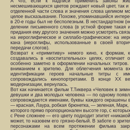
А что, если к надписи применить законы жив
несмешивающихся цветов рождают новый цвет, так и 
отделенной части слова и значения слова целиком м
целое высказывание. Похоже, упоминавшийся интере
в 20-е годы был не бесполезным. В нестандартном (
делении письменного слова (в устной форме такая 
придания ему другого значения можно усмотреть связ
на иероглифическое и силлабо-графическое: на ие
кана (иероглифы, использованные в своей втори
передачи слогов).
Возврат к «примитиву» немого кино, к формам, 
создавались в «воспитательных» целях, отличает 
особенно заметно в оформлении начальных титров. 
вниманием к зрителю. Для облегчения момента в
идентификации героев начальные титры с им
сопровождались кинопортретами. В конце ХХ ве
модернизации, вернулась.
Вот как начинается фильм Т.Тиквера «Человек в зимн
девушки и два молодых человека — по одному появл
сопровождаются именами, буквы каждого окрашены в 
— красная, Лаура, робкая брюнетка, — зеленая, Марк, 
которого прямо пропорционален высоте гор, с которых
с Рене сложнее — его цвету подходит эпитет «никакой»
может, то назовем его грязно-белый. В заботе о зрит
персонажами на всем протяжении фильма закре