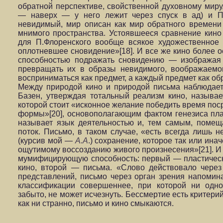
обратной перспективе, свойственной духовному миру, 
— наверх — у него лежит через спуск в ад) и П.
невидимый, мир описан как мир обратного времени 
мнимого пространства. Устоявшееся сравнение кино
для П.Флоренского вообще всякое художественное 
оплотневшее сновидение»[18]. И все же кино более о
способностью подражать сновидению — изображая
превращать их в образы невидимого, воображаемо
восприниматься как предмет, а каждый предмет как обр
Между природой кино и природой письма наблюдает
Базен, утверждая тотальный реализм кино, называ
которой стоит «исконное желание победить время пос
формы»[20], основополагающим фактом генезиса плас
называет язык деятельностью и, тем самым, поме
поток. Письмо, в таком случае, «есть всегда лишь 
(курсив мой —
А.А
.) сохранение, которое так или ина
ощутимому воссозданию живого произнесения»[21]. И 
мумифицирующую способность: первый — пластически
кино, второй — письма. «Слово действовало через
представлений, письмо через орган зрения напомина
классификации совершеннее, при которой ни одн
забыто, не может исчезнуть. Бессмертие есть критерий
как ни странно, письмо и кино смыкаются.