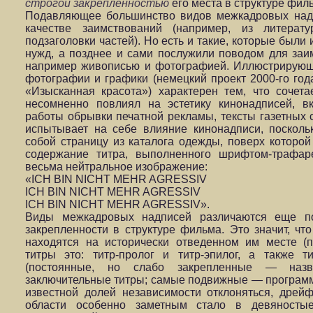
строгой
закрепленностью
его места в структуре фил
Подавляющее большинство видов межкадровых над
качестве заимствований (например, из литерат
подзаголовки частей). Но есть и такие, которые были
нужд, а позднее и сами послужили поводом для заи
например живописью и фотографией. Иллюстрирующ
фотографии и графики (немецкий проект 2000-го го
«Изысканная красота») характерен тем, что сочета
несомненно повлиял на эстетику кинонадписей, 
работы обрывки печатной рекламы, тексты газетных с
испытывает на себе влияние кинонадписи, посколь
собой страницу из каталога одежды, поверх которой
содержание титра, выполненного шрифтом-трафар
весьма нейтральное изображение:
«ICH BIN NICHT MEHR AGRESSIV
ICH BIN NICHT MEHR AGRESSIV
ICH BIN NICHT MEHR AGRESSIV».
Виды межкадровых надписей различаются еще п
закрепленности в структуре фильма. Это значит, ч
находятся на исторически отведенном им месте (
титры это: титр-пролог и титр-эпилог, а также 
(постоянные, но слабо закрепленные — назв
заключительные титры; самые подвижные — программ
известной долей независимости отклоняться, дрей
области особенно заметным стало в девяностые