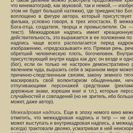
В таком делении можно усмотреть продолжение хрис
что кинематограф, как звуковой, так и немой, — изобр
этом не будет большой натяжки), где триединство Бог
воплощено в фигуре автора, который присутствует
фильма, условно говоря, в трех ипостасях. В межк
Бога-отца, создателя, творца и промыслителя. Он —
текст). Межкадровая надпись имеет креационн
действительность, это выражается в ее положении по
надпись чаще всего располагается перед кадром
изображению, «предсказывает» его. Прямая речь, реч
обретший человеческую плоть, богочеловек. Внутр
присутствующий внутри кадра как дух: он везде и одн
(бог), если он только не настроен демонстративно 
явлением чуда, выразить себя в экранном мире может
причинно-следственным связям, закону земного тягот
маскировать свой волюнтаризм обыденными, ни
отпугивающими персонажей средствами (реклам
дорожные знаки, корешки книг и т.п.), которые пер
случайностей и совпадений (но не зритель, ибо больш
может, даже автор).
Межкадровая надпись.
Еще в эпоху немого кино межк
отметить, что межкадровая надпись и титр — не си
может выступать и внутрикадровая надпись, а межкад
всегда) трактовали двояко, усматривая в ней неиско