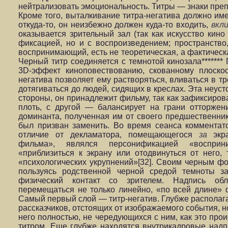
нейтрализовать эмоциональность. Титры — знаки пре
Кроме того, выталкивание титра-негатива должно име
откуда-то, он неизбежно должен куда-то входить,
вкл
оказывается зрительный зал (так как искусство кино
фиксацией, но и с воспроизведением; пространство
воспринимающий, есть не теоретическая, а фактическ
Черный титр соединяется с темнотой кинозала*******
3D-эффект киноповествованию, скованному плоско
негатива позволяет ему растворяться, вливаться в т
дотягиваться до людей, сидящих в креслах. Эта неуст
стороны, он принадлежит фильму, так как зафиксиров
плоть, с другой — балансирует на грани отторжени
доминанта, полученная им от своего предшественник
был призван заменить. Во время сеанса коммента
отличие от декламатора, помещающегося
за
экра
фильма», являлся персонификацией «восприн
«приблизиться к экрану или отодвинуться от него,
«психологических укрупнений»[32]. Своим черным фон
пользуясь родственной черной средой темноты за
физический контакт со зрителем. Надпись обл
перемещаться не только линейно, «по всей длине» 
Самый первый слой — титр-негатив. Глубже располага
рассказчиков, отстоящих от изображаемого события, н
него полностью, не чередующихся с ним, как это про
титром. Еще глубже находятся внутрикадровые над