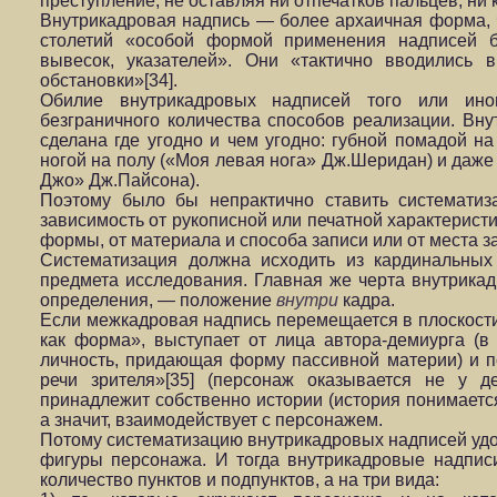
преступление, не оставляя ни отпечатков пальцев, ни к
Внутрикадровая надпись — более архаичная форма, 
столетий «особой формой применения надписей б
вывесок, указателей». Они «тактично вводились 
обстановки»[34].
Обилие внутрикадровых надписей того или ино
безграничного количества способов реализации. Вн
сделана где угодно и чем угодно: губной помадой на
ногой на полу («Моя левая нога» Дж.Шеридан) и даже
Джо» Дж.Пайсона).
Поэтому было бы непрактично ставить систематиз
зависимость от рукописной или печатной характеристи
формы, от материала и способа записи или от места з
Систематизация должна исходить из кардинальных
предмета исследования. Главная же черта внутрикадр
определения, — положение
внутри
кадра.
Если межкадровая надпись перемещается в плоскост
как форма», выступает от лица автора-демиурга (в
личность, придающая форму пассивной материи) и п
речи зрителя»[35] (персонаж оказывается не у д
принадлежит собственно истории (история понимается
а значит, взаимодействует с персонажем.
Потому систематизацию внутрикадровых надписей удоб
фигуры персонажа. И тогда внутрикадровые надписи
количество пунктов и подпунктов, а на три вида: