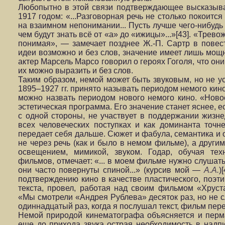
Любопытно в этой связи подтверждающее высказыва
1917 годом: «...Разговорная речь не столько покоитс
на взаимном непонимании... Пусть лучше чего-нибудь
чем будут знать всё от «а» до «ижицы»...»[43]. «Тре
понимая», — замечает позднее Ж.-П. Сартр в пове
идеи возможно и без слов, значение имеет лишь мощн
актер Марсель Марсо говорил о героях Гоголя, что он
их можно выразить и без слов.
Таким образом, немой может быть звуковым, но не у
1895–1927 гг. принято называть периодом немого кин
можно назвать периодом нового немого кино. «Ново
эстетическая программа. Его значение станет яснее, ес
с одной стороны, не участвует в поддержании жизне
всех человеческих поступках и как доминанта точ
передает себя дальше. Сюжет и фабула, семантика и
не через речь (как и было в немом фильме), а други
освещением, мимикой, звуком. Годар, обучая тех
фильмов, отмечает: «... в моем фильме нужно слушат
они часто повернуты спиной...» (курсив мой —
А.А.
)
подтверждению кино в качестве пластического, поэтич
текста, провел, работая над своим фильмом «Хруст
«Мы смотрели «Андрея Рублева» десяток раз, но не сл
одиннадцатый раз, когда я послушал текст, фильм пере
Немой природой кинематографа объясняется и перма
еще до прихода звука острая необходимость в надп