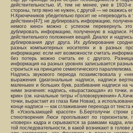
действительностью. И, тем не менее, уже в 1910-е 
стороны, титр явно не нужен, с другой — не окажись е
Н.Крючечников убедительно просит не «переводить в т
действии»[47]; не дублировать информацию, полученн
немого кино» можно с успехом перевернуть это
дублировать информацию, полученную в надписи. Но
действительного положения вещей. Диалог и надпись,
дублирования друг друга. Их дублирование сродн
разных компьютерных носителях и в разных про
информацию: если нет возможности считать информац
без потерь можно считать ее с другого. Разниц
информация на разных уровнях записывается разными 
строиться на принципе семиотического параллелизма.
Надпись звукового периода позаимствовала у «н
выражения (диагональные надписи, надписи вертя
маленьких и больших букв, разбивание надписи на час
ними значения: надпись, «вырастающая» из точки, и
крик» (см. начальные титры «Головокружения» А.Хичко
точки, вырастает из глаза Ким Новак), а использован
конце надписи — как сглаживание перехода от текста к
В «Ускользающей красоте» Б.Бертолуччи строки 
стихотворения Люси проплывают по горизонтали, 
«поверх» кадра и скрываются за рамками кадра, ил
той последовательности, в какой возникают в голове 