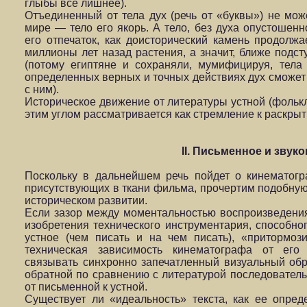
глыбы все лишнее).
Отъединенный от тела дух (речь от «буквы») не мо
мире — тело его якорь. А тело, без духа опустошенн
его отпечаток, как доисторический камень продолж
миллионы лет назад растения, а значит, ближе подст
(потому египтяне и сохраняли, мумифицируя, тела 
определенных верных и точных действиях дух сможет 
с ним).
Историческое движение от литературы устной (фолькл
этим углом рассматривается как стремление к раскрыт
II. Письменное и звук
Поскольку в дальнейшем речь пойдет о кинематог
присутствующих в ткани фильма, прочертим подобную
историческом развитии.
Если зазор между моментальностью воспроизведения
изобретения технического инструментария, способно
устное (чем писать и на чем писать), «притормоз
техническая зависимость кинематографа от его 
связывать синхронно запечатленный визуальный обр
обратной по сравнению с литературой последователь
от письменной к устной.
Существует ли «идеальность» текста, как ее опред