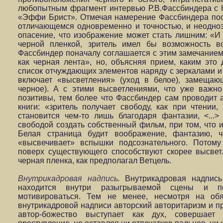
любопытным фрагмент интервью Р.В.Фассбиндера с 
«Эффи Брист». Отмечая намерение Фассбиндера пос
отличающемся одновременно и точностью, и неодноз
опасение, что изображение может стать лишним: «И
черной пленкой, зритель имел бы возможность в
Фассбиндер поначалу соглашается с этим замечанием:
как черная лента», но, объясняя прием, каким это
список отчуждающих элементов наряду с зеркалами и
включает «высветления» (уход в белое), замеща
черное). А с этими высветлениями, что уже важно
позитивы, тем более что Фассбиндер сам проводит 
книги: «зритель получает свободу, как при чтении
становится чем-то лишь благодаря фантазии, <...>
свободой создать собственный фильм, при том, что и
Белая страница будит воображение, фантазию, 
«высвечивает» вспышки подсознательного. Потом
поверх существующего способствуют скорее высвет
черная пленка, как предполагал Ветцель.
Внутрикадровая надпись.
Внутрикадровая надпись
находится внутри разыгрываемой сцены и п
мотивироваться. Тем не менее, несмотря на обя
внутрикадровой надписи авторский авторитаризм и п
автор-божество выступает как дух, совершает