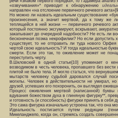
речи «знаком первого порядка», то Гадамера анализ 
«озвучивания»* приводит к обнаружению
идеальн
направлен «на отслоение первичного речевого акта»[9
Но можно ли назвать идеальным существование «бу
произнесения, а значит мертвой, да к тому же 
теплящейся в ней жизни — первичного речевого акт
который постоянно эксгумируют, вскрывают, аккуратн
закапывают до очередной надобности? Не есть ли в
бесконечная поэма некрофилии? Но если допустить хо
существует, то не отправить ли туда нового Орфея
чертой свою идеальность? И тогда идеальностью букв
смерти. Если это так, то оживление может не пона
переступить черту.
В.Шкловский в одной статье[10] упоминает о кен
возводимом в честь человека, пропавшего без вести 
плитой не было тела. И могло статься, что вернувше
мытарств человеку судьбой даровался случай пос
могилы. Человек в действительности не умирал, но
друзей, успевших его похоронить, он выглядел оживш
Процесс оживления мертвой (написанной) буквы 
вдувания божеством духа в глиняную фигурку**, пре
и готовность (и способность) фигурки принять в себя д
Это сама фигурка изначально устроена так, что она мо
Идеальность постигается путем редукции (ген
Микеланджело, когда он, стремясь создать совершенн