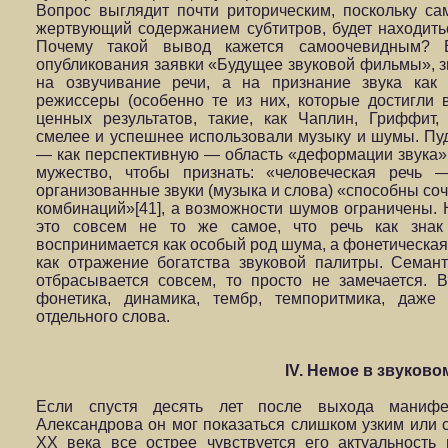
Вопрос выглядит почти риторическим, поскольку са
жертвующий содержанием субтитров, будет находить
Почему такой вывод кажется самоочевидным? 
опубликования заявки «Будущее звуковой фильмы», з
на озвучивание речи, а на признание звука как
режиссеры (особенно те из них, которые достигли
ценных результатов, такие, как Чаплин, Гриффит,
смелее и успешнее использовали музыку и шумы. Пу
— как перспективную — область «деформации звука»
мужество, чтобы признать: «человеческая речь —
организованные звуки (музыка и слова) «способны со
комбинаций»[41], а возможности шумов ограничены. 
это совсем не то же самое, что речь как знак 
воспринимается как особый род шума, а фонетическа
как отражение богатства звуковой палитры. Семант
отбрасывается совсем, то просто не замечается.
фонетика, динамика, тембр, темпоритмика, даже
отдельного слова.
IV. Немое в звуково
Если спустя десять лет после выхода манифе
Александрова он мог показаться слишком узким или 
ХХ века все острее чувствуется его актуальность 