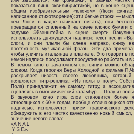
или загораются, как фонарики, в разных частях 
показаться лишь эквилибристикой, но в конце сце
общим изобразительным «ключом» (Люси сжигае
написанное стихотворение): эти белые строки — мысл
чем Люси в кадре начинает писать), они беспло
превращается спаленный на свече клочок бумаги с
задумке Эйзенштейна в сцене смерти Вакулинч
использовать движущиеся надписи: текст песни «В
слоги, и они плыли бы слева направо, снизу вве
протяжность музыкальной фразы. Эти два примера
чтобы уличить итальянца в плагиате. Это говорит в 
немой надписи продолжают продуктивно работать и в
В немом кино в зачаточном состоянии можно обна
словом. Когда героиня Веры Холодной в фильме П.Ч
раскрывает низость своего любовника, который 
появляется титр-реплика: «Из полы в полу». Собст
Пола) принадлежит не самому титру, а ассоциатив
сцепляясь в омонимический каламбур — Полу из полы 
В звуковом кино игра слов становится более я
относящихся к 60-м годам, вообще отличающихся от
надписью, используется прием графического де
обнаружить в его частях качественно новый смысл,
значение целого слова:
«А N A L
Y S E».