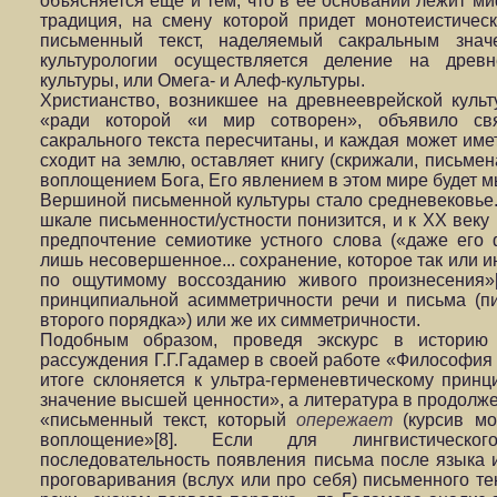
объясняется еще и тем, что в ее основании лежит м
традиция, на смену которой придет монотеистичес
письменный текст, наделяемый сакральным зна
культурологии осуществляется деление на древн
культуры, или Омега- и Алеф-культуры.
Христианство, возникшее на древнееврейской культ
«ради которой «и мир сотворен», объявило св
сакрального текста пересчитаны, и каждая может имет
сходит на землю, оставляет книгу (скрижали, письмен
воплощением Бога, Его явлением в этом мире будет 
Вершиной письменной культуры стало средневековье.
шкале письменности/устности понизится, и к ХХ веку
предпочтение семиотике устного слова («даже его 
лишь несовершенное... сохранение, которое так или и
по ощутимому воссозданию живого произнесения»[7
принципиальной асимметричности речи и письма (пи
второго порядка») или же их симметричности.
Подобным образом, проведя экскурс в историю 
рассуждения Г.Г.Гадамер в своей работе «Философия и
итоге склоняется к ультра-герменевтическому принц
значение высшей ценности», а литература в продолже
«письменный текст, который
опережает
(курсив 
воплощение»[8]. Если для лингвистическог
последовательность появления письма после языка 
проговаривания (вслух или про себя) письменного те