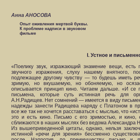
Анна АНОСОВА
Опыт оживления мертвой буквы.
К проблеме надписи в звуковом
фильме
I. Устное и письменн
«Поелику звук, изражающий знамение вещи, есть 
звучного изражения, слуху нашему внятного, по
подлежащее другому чувству — то будешь иметь реч
зримую, но вкушаемую, но обоняемую, но осязае
описывается принцип кино. Читаем дальше. «И се 
письмена, которые суть истинная речь для ор
А.Н.Радищев. Нет сомнений — имеется в виду письменн
надежды занести Радищева наряду с Платоном в пр
все же так не хочется расставаться с мыслью, что «и
это и есть кино. Письмо с его зримостью, и кино,
сближаются в наших мыслях без ведома Александра 
Из вышеприведенной цитаты, однако, нельзя заключ
истинной «речи для зрения» бессменно существов
после. Напротив, по преимуществу письмо и р