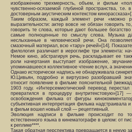
изображению трехмерность, объем, и фильм «пол
чувственно-осязаемой глубиной пространства, т.е. 
достоверным акустическим контекстом кинорассказа»[1
Таким образом, каждый элемент речи «можно р
выразительности: актер вовсе не обязан говорить то
говорить те слова, которые дают большее богатств
самые полноценные по смыслу слова. Музыка дае
неслыханные в человеческой речи. Она позволяе
смазочный материал, всю «тару» речей»[14]. Показате
филология различает в иероглифе три элемента: наче
Немое кино, абстрагируя речь, раскладывает ее так
роли начертания выступает изображение, звучани
упоминавшееся коллективное чтение вслух, а значение
Однако исторически надпись не обнаруживала синкрет
Ю.Цивьян, подробно и виртуозно разобравший зна
относит появление в фильме пояснительной (межкад
1903 году. «Интерсемиотический перевод перестал
превратился в процедуру внутритекстовую»[17] 
освобождения фильма от фигуры кинокомментатор
субъективная интерпретация фильма надстраивала и
в фильм вошел новый слой — рецептивный.
Эволюция надписи в фильме происходит по то
естественного языка в кинематографе в целом: от пи
к реплике****.
Такая обратная перспектива превращается в некую за