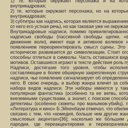
1) те, которые окружают персонажа и на кот
внутрикадровая;
2) те, которые окружают персонажа, но на котор
внутрикадровая;
3) субтитры как надпись, которая является выражени
от него его устная речь), но как таковая уже не окружае
Внутрикадровые надписи, помимо привилегированн
надписью свободы (пассивной свободы щепки, «в
движение волн), имеют еще и активное волевое н
появлением переориентировать смысл сцены. Это п
исторически развивается до символизации. Стоит ог
способны отлиться в символы. Часть оставшихся ви
мотивов. Оставшиеся играют в тексте действия роль п
Надписи, достигшие того уровня, чтобы исполня
составляющие в более обширную закрепленную струк
надписи, чье появление сигнализирует об определенн
него. В свою очередь, и выбор жанра влечет за со
набора видов надписи. Эти наборы имеются у таки
популярная фантастика (особенно та ее ветвь, кот
внеземными существами, а значит, с поиском способ
детективы (особенно сюжеты про маньяков-убийц), 
«Литература и кино» Б.Эйхенбаум отмечал, что обили
связано с тем, что «комедия, больше чем другие жа
смысловых акцентах»[36]; насколько же бóльшим
пародии, где переакцентировке и переворачива