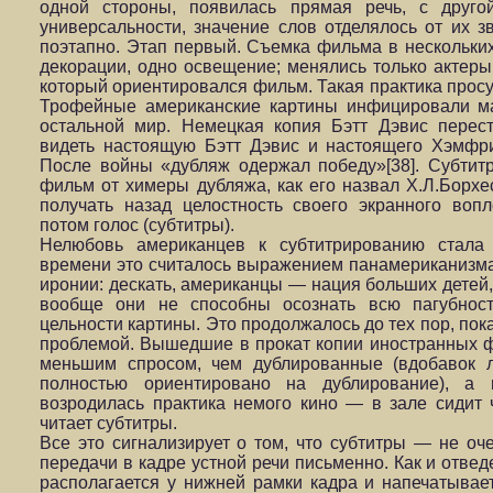
одной стороны, появилась прямая речь, с друг
универсальности, значение слов отделялось от их 
поэтапно. Этап первый. Съемка фильма в нескольких
декорации, одно освещение; менялись только актеры,
который ориентировался фильм. Такая практика просу
Трофейные американские картины инфицировали ма
остальной мир. Немецкая копия Бэтт Дэвис перест
видеть настоящую Бэтт Дэвис и настоящего Хэмфри
После войны «дубляж одержал победу»[38]. Субтит
фильм от химеры дубляжа, как его назвал Х.Л.Борхе
получать назад целостность своего экранного вопл
потом голос (субтитры).
Нелюбовь американцев к субтитрированию стала
времени это считалось выражением панамериканизма
иронии: дескать, американцы — нация больших детей, 
вообще они не способны осознать всю пагубност
цельности картины. Это продолжалось до тех пор, пок
проблемой. Вышедшие в прокат копии иностранных ф
меньшим спросом, чем дублированные (вдобавок л
полностью ориентировано на дублирование), а 
возродилась практика немого кино — в зале сидит 
читает субтитры.
Все это сигнализирует о том, что субтитры — не о
передачи в кадре устной речи письменно. Как и отвед
располагается у нижней рамки кадра и напечатывае