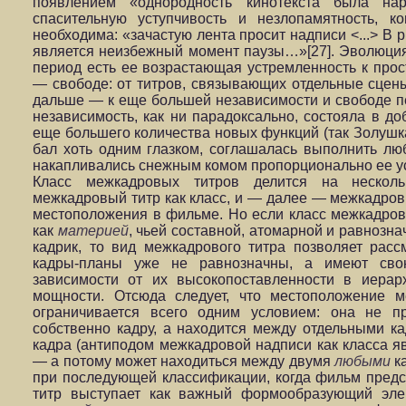
появлением «однородность кинотекста была нар
спасительную уступчивость и незлопамятность, к
необходима: «зачастую лента просит надписи <...> В 
является неизбежный момент паузы…»[27]. Эволюци
период есть ее возрастающая устремленность к про
— свободе: от титров, связывающих отдельные сцены
дальше — к еще большей независимости и свободе 
независимость, как ни парадоксально, состояла в д
еще большего количества новых функций (так Золушка
бал хоть одним глазком, соглашалась выполнить лю
накапливались снежным комом пропорционально ее ус
Класс межкадровых титров делится на несколь
межкадровый титр как класс, и — далее — межкадровы
местоположения в фильме. Но если класс межкадров
как
материей
, чьей составной, атомарной и равнозн
кадрик, то вид межкадрового титра позволяет рас
кадры-планы уже не равнозначны, а имеют сво
зависимости от их высокопоставленности в иера
мощности. Отсюда следует, что местоположение м
ограничивается всего одним условием: она не пр
собственно кадру, а находится между отдельными к
кадра (антиподом межкадровой надписи как класса яв
— а потому может находиться между двумя
любыми
ка
при последующей классификации, когда фильм пред
титр выступает как важный формообразующий эле