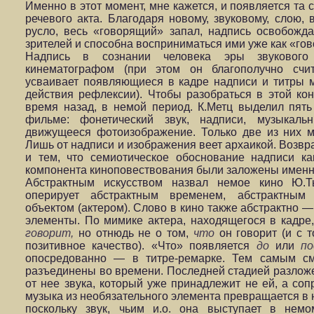
Именно в этот момент, мне кажется, и появляется та
речевого акта. Благодаря новому, звуковому, слою, 
русло, весь «говорящий» запал, надпись освобожда
зрителей и способна восприниматься ими уже как «гов
Надпись в сознании человека эры звуковог
кинематографом (при этом он благополучно счит
усваивает появляющиеся в кадре надписи и титры м
действия рефлексии). Чтобы разобраться в этой ко
время назад, в немой период. К.Метц выделил пят
фильме: фонетический звук, надписи, музыкал
движущееся фотоизображение. Только две из них 
Лишь от надписи и изображения веет архаикой. Возвр
и тем, что семиотическое обоснование надписи к
компонента киноповествования были заложены именно
Абстрактным искусством назвал немое кино Ю.Т
оперирует абстрактным временем, абстрактным
объектом (актером). Слово в кино также абстрактно 
элементы. По мимике актера, находящегося в кадре,
говорит,
но отнюдь не о том,
что
он говорит (и с т
позитивное качество). «Что» появляется
до
или
по
опосредованно — в титре-ремарке. Тем самым см
разъединены во времени. Последней стадией разлож
от нее звука, который уже принадлежит не ей, а с
музыка из необязательного элемента превращается в
поскольку звук, чьим и.о. она выступает в нем