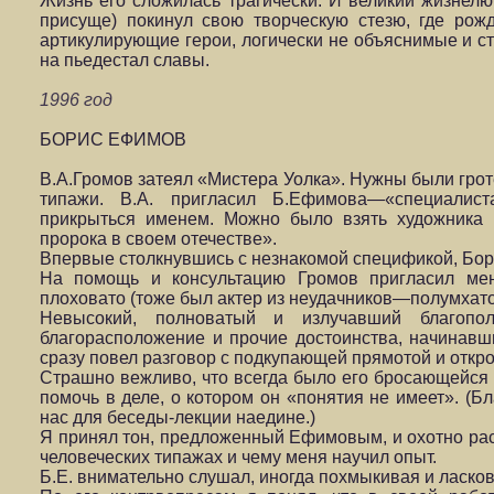
Жизнь его сложилась трагически. И великий жизнелю
присуще) покинул свою творческую стезю, где ро
артикулирующие герои, логически не объяснимые и 
на пьедестал славы.
1996 год
БОРИС ЕФИМОВ
В.А.Громов затеял «Мистера Уолка». Нужны были гро
типажи. В.А. пригласил Б.Ефимова—«специалис
прикрыться именем. Можно было взять художника 
пророка в своем отечестве».
Впервые столкнувшись с незнакомой спецификой, Бор
На помощь и консультацию Громов пригласил мен
плоховато (тоже был актер из неудачников—полумхат
Невысокий, полноватый и излучавший благопо
благорасположение и прочие достоинства, начинавш
сразу повел разговор с подкупающей прямотой и откр
Страшно вежливо, что всегда было его бросающейся в
помочь в деле, о котором он «понятия не имеет». (Б
нас для беседы-лекции наедине.)
Я принял тон, предложенный Ефимовым, и охотно раск
человеческих типажах и чему меня научил опыт.
Б.Е. внимательно слушал, иногда похмыкивая и ласко