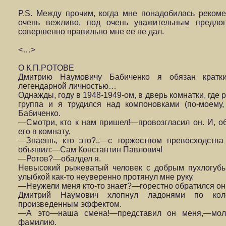
P.S. Между прочим, когда мне понадобилась реко
очень вежливо, под очень уважительным предло
совершенно правильно мне ее не дал.
<…>
О К.П.РОТОВЕ
Дмитрию Наумовичу Бабиченко я обязан кратк
легендарной личностью…
Однажды, году в 1948-1949-ом, в дверь комнатки, где
группа и я трудился над компоновками (по-моему
Бабиченко.
—Смотри, кто к нам пришел!—провозгласил он. И, об
его в комнату.
—Знаешь, кто это?..—с торжеством превосходства
объявил:—Сам Константин Павлович!
—Ротов?—обалдел я.
Невысокий рыжеватый человек с добрым пухлогуб
улыбкой как-то неуверенно протянул мне руку.
—Неужели меня кто-то знает?—горестно обратился он 
Дмитрий Наумович хлопнул ладонями по кол
произведенным эффектом.
—А это—наша смена!—представил он меня,—моло
фамилию.