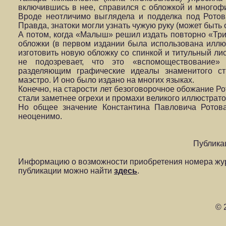
включившись в нее, справился с обложкой и многоф
Вроде неотличимо выглядела и подделка под Ротов
Правда, знатоки могли узнать чужую руку (может быть 
А потом, когда «Малыш» решил издать повторно «Три
обложки (в первом издании была использована иллюс
изготовить новую обложку со спинкой и титульный лис
не подозревает, что это «вспомоществование»
разделяющим графические идеалы знаменитого ст
маэстро. И оно было издано на многих языках.
Конечно, на старости лет безоговорочное обожание Р
стали заметнее огрехи и промахи великого иллюстрат
Но общее значение Константина Павловича Ротова
неоценимо.
Публика
Информацию о возможности приобретения номера жур
публикации можно найти
здесь
.
© 