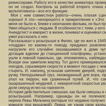
режиссерами. Работу его в качестве аниматора прове
он не создал. Контроль за работой второго плана 
мультипликата—все его функции.
Моя с ним совместная работа—очень плохая сцен
хорошо! А это—нехорошо!») и прикрепление к «Это ч
меня не было и, ближе к окончанию фильма, он был пр
Умел общаться с людьми. В особенности с теми, у кого
Анекдотист и юморист в жизни, понимал и оценивал с
умел рассказать о них.
Рассказывал о розыгрыше в Филях, где он жил в 1945
«поддав» по какому-то поводу, придумал развлеч
нагрузили его случайно оказавшимися в доме чу
дотащив вдвоем до станционной платформы, установ
ушли в пивной павильон, где, опохмеляясь, наблюда
Вскоре они заметили жертву. Тот долго примеривался
поездов, соразмеряя скорости и момент посадки с че
стырить. И, наконец, услышав шипение дверей, подск
ручку. Неподъемный груз, неожиданный для вора, п
упал на перрон, как сраженный пулей. И, что са
ошарашенный неудачей, с невероятной скоростью рван
доли секунд исчез на горизонте.
История действительно смешная, как были смешны и 
розыгрышей. Например, однажды он не поленил
неряхи Левы Мильчина (которые тот недавно получил п
комнате под вешалкой). Левка, не узнав свои калош