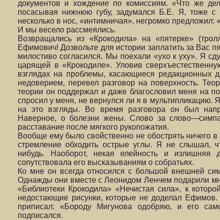
документов и хождение по комиссиям. «Что же де
посасывая нижнюю губу, задумался Б.Е. Я, тоже с 
несколько в нос, «интимничая», негромко предложил: «А
И мы весело рассмеялись.
Возвращались из «Крокодила» на «пятерке» (тро
Ефимович! Дозвольте для истории заплатить за Вас п
милостиво согласился. Мы поехали «ухо к уху». Я сд
царящей в «Крокодиле». Уловив сверхъестественную
взглядах на проблемы, касающиеся редакционных де
недоверием, перевел разговор на поверхность. Теор
теории он поддержал и даже благословил меня на по
спросил у меня, не вернулся ли я в мультипликацию. 
на это взгляды. Во время разговора он был нап
Наверное, о болезни жены. Слово за слово—симпа
расставание после мягкого рукопожатия.
Вообще ему было свойственно не обострять ничего в
стремление обходить острые углы. Я не слышал, ч
нибудь. Наоборот, некая елейность и излишняя д
сопутствовала его высказываниям о собратьях.
Ко мне он всегда относился с большой внешней сим
Однажды они вместе с Леонидом Ленчем подарили мне
«Библиотеки Крокодила» «Нечистая сила», к которо
недостающие рисунки, которые не доделал Ефимов
приписал: «Бороду Мигунова одобряю, и его сам
подписался.