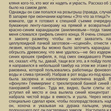
кляня кого-то, кто мог их надеть и украсть. Рассказ о
было на самом деле.
Однажды он сам попался на розыгрыш (правда, случа
В запарке при окончании картины «Это что за птица?»
комнате, где я готовил к спешной съемке очередн
бумажную ленту-панораму на прямой и возвратный
красно-синим карандашом (анилиновым—тогда такие
меня сломался грифель синего конца. Я очень спешил.
я закончу разметку, чтобы он мог захватить па
целлулоидной пачкой заготовок—«сценой», отнести 
лезвия, которым бы можно было заточить карандаш 
обгрызть древесину, что мне удалось—не без издерж
синих крошек грифеля, я, под смех ожидавшего Ромк
ее, сказал: «Ну, ты, давай, тащи все это, а я пойду поло
я направился в небольшой тамбур на этом же этаже 
раковина, которой пользовались работницы фоновог
воды и слива грязной). Набрав в рот воды из-под крана
была засорена и наполовину наполнена водой. 
«фонуля» Геммерлинг с трехлитровой банкой синей 
панорамой «неба». Туда же, видно, были слиты ост
уступил ей место и она вылила синий концентрат
набрала чистой воды в емкость и ушла. Через неск
специально сделал крюк, чтобы позлорадствовать над
он, хохоча и указывая на дурака пальцем, уви
полощущего рот, он растерянно замолк... Наступила и 