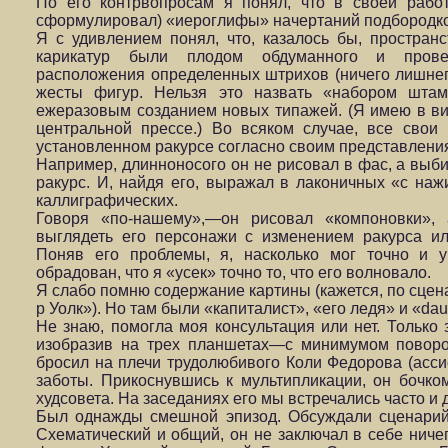
По его контрвопросам я понял, что в своей рабо
сформулировал) «иероглифы» начертаний подбородков, 
Я с удивлением понял, что, казалось бы, простран
карикатур были плодом обдуманного и провер
расположения определенных штрихов (ничего лишнег
жесты фигур. Нельзя это назвать «набором штам
ежеразовым созданием новых типажей. (Я имею в ви
центральной прессе.) Во всяком случае, все свои
установленном ракурсе согласно своим представлени
Например, длинноносого он не рисовал в фас, а выб
ракурс. И, найдя его, выражал в лаконичных «с на
каллиграфических.
Говоря «по-нашему»,—он рисовал «компоновки»,
выглядеть его персонажи с изменением ракурса ил
Поняв его проблемы, я, насколько мог точно и 
обрадован, что я «усек» точно то, что его волновало.
Я слабо помню содержание картины (кажется, по сцен
р Уолк»). Но там были «капиталист», «его ледя» и «dau
Не знаю, помогла моя консультация или нет. Тольк
изобразив на трех планшетах—с минимумом поворо
бросил на плечи трудолюбивого Коли Федорова (асси
заботы. Прикоснувшись к мультипликации, он бочко
худсовета. На заседаниях его мы встречались часто и 
Был однажды смешной эпизод. Обсуждали сценарий
Схематический и общий, он не заключал в себе ничег