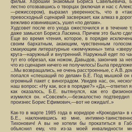
фильм. Хороший знакомый Бориса Савельевича, Б
лестно отозвавшись о творцах (включая и нас с Ал
—режиссером), выразил уверенность, что в «так
превосходный сценарий засверкает, как алмаз в дорогой
вежливо извинившись, ушел «по делам».
Худсовет после его ухода ожесточился и в течение 
даже замысел Бориса Ласкина. Причем это было сдела
Еще во время чтения, которое, в порядке исключен
своим бархатным, акающим, чувственным голосом
смакующим литературные «жемчужины» типа «зверу
круга—наружный и внутренний. Наружный едет по час
тут его обрезал, как ножом, Давыдов, закончив за не
что из сценария ничего не получилось! Была предлож
...Мы возвращались, не очень расстроенные, с А.В. д
попался «спешащий по делам» Б.Е. Под мышкой он 
огромный пакет с виноградом. Увидев нас, он, неско
наш вопрос: «Ну как, все в порядке?» «Да,—ответил 
как оказалось, Б.Е. вытянулся, как его физионо
изумился он. «Совсем!»,—безжалостно подтвердил
произнес Борис Ефимович,—вот не ожидал!..»
Как-то в марте 1985 года в коридоре «Крокодила» в
Б.Е., наклонившись ко мне, интимно-таинственн
Тихонович! А вы не хотели бы прокатиться в Га
объяснил ему, что из-за моей инвалидности м