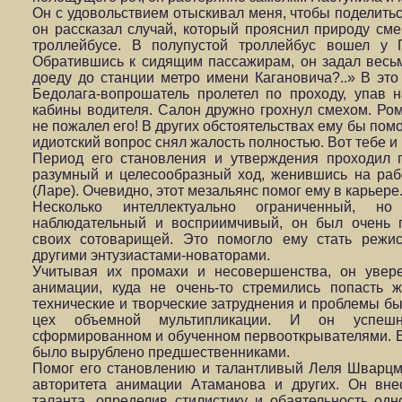
Он с удовольствием отыскивал меня, чтобы поделить
он рассказал случай, который прояснил природу см
троллейбусе. В полупустой троллейбус вошел у П
Обратившись к сидящим пассажирам, он задал весьм
доеду до станции метро имени Кагановича?..» В эт
Бедолага-вопрошатель пролетел по проходу, упав н
кабины водителя. Салон дружно грохнул смехом. Ром
не пожалел его! В других обстоятельствах ему бы пом
идиотский вопрос снял жалость полностью. Вот тебе и
Период его становления и утверждения проходил 
разумный и целесообразный ход, женившись на раб
(Ларе). Очевидно, этот мезальянс помог ему в карьере
Несколько интеллектуально ограниченный, но
наблюдательный и восприимчивый, он был очень 
своих сотоварищей. Это помогло ему стать режис
другими энтузиастами-новаторами.
Учитывая их промахи и несовершенства, он увер
анимации, куда не очень-то стремились попасть
технические и творческие затруднения и проблемы бы
цех объемной мультипликации. И он успешн
сформированном и обученном первооткрывателями. Е
было вырублено предшественниками.
Помог его становлению и талантливый Леля Шварцм
авторитета анимации Атаманова и других. Он вн
таланта, определив стилистику и обаятельность одн