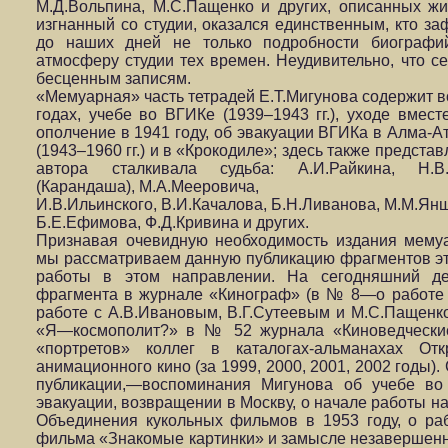
М.Д.Вольпина, М.С.Пащенко и других, описанных жи
изгнанный со студии, оказался единственным, кто за
до наших дней не только подробности биографи
атмосферу студии тех времен. Неудивительно, что се
бесценным записям.
«Мемуарная» часть тетрадей Е.Т.Мигунова содержит в
годах, учебе во ВГИКе (1939–1943 гг.), уходе вмест
ополчение в 1941 году, об эвакуации ВГИКа в Алма-А
(1943–1960 гг.) и в «Крокодиле»; здесь также предст
автора сталкивала судьба: А.И.Райкина, Н.В.
(Карандаша), М.А.Мееровича,
И.В.Ильинского, В.И.Качалова, Б.Н.Ливанова, М.М.Янш
Б.Е.Ефимова, Ф.Д.Кривина и других.
Признавая очевидную необходимость издания мемуа
мы рассматриваем данную публикацию фрагментов эт
работы в этом направлении. На сегодняшний д
фрагмента в журнале «Кинограф» (в № 8—о работе
работе с А.В.Ивановым, В.Г.Сутеевым и М.С.Пащенко)
«Я—космополит?» в № 52 журнала «Киноведческие 
«портретов» коллег в каталогах-альманахах Отк
анимационного кино (за 1999, 2000, 2001, 2002 годы)
публикации,—воспоминания Мигунова об учебе во
эвакуации, возвращении в Москву, о начале работы н
Объединения кукольных фильмов в 1953 году, о ра
фильма «Знакомые картинки» и замысле незавершен