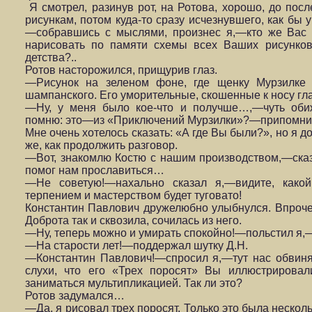
Я смотрел, разинув рот, на Ротова, хорошо, до посл
рисункам, потом куда-то сразу исчезнувшего, как бы
—собравшись с мыслями, произнес я,—кто же Вас 
нарисовать по памяти схемы всех Ваших рисунков
детства?..
Ротов насторожился, прищурив глаз.
—Рисунок на зеленом фоне, где щенку Мурзилке 
шампанского. Его уморительные, скошенные к носу глаз
—Ну, у меня было кое-что и получше…,—чуть оби
помню: это—из «Приключений Мурзилки»?—припомнил
Мне очень хотелось сказать: «А где Вы были?», но я до
же, как продолжить разговор.
—Вот, знакомлю Костю с нашим производством,—сказ
помог нам прославиться…
—Не советую!—нахально сказал я,—видите, как
терпением и мастерством будет туговато!
Константин Павлович дружелюбно улыбнулся. Впроче
Доброта так и сквозила, сочилась из него.
—Ну, теперь можно и умирать спокойно!—польстил я,
—На старости лет!—поддержал шутку Д.Н.
—Константин Павлович!—спросил я,—тут нас обвин
слухи, что его «Трех поросят» Вы иллюстрирова
заниматься мультипликацией. Так ли это?
Ротов задумался…
—Да, я рисовал трех поросят. Только это была несколь