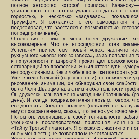
полное авторство которой приписал Качанову
уникальность того, что им удалось создать на экран
гордостью, и несколько «задаваясь», похвали
Триумфом. Я согласился с его самооценкой и 
подосадовал, что расстался с возможностью, котора
попредприимчивее).
Отношения с ним у меня были дружеские, хот
высокомерные. Что он впоследствии, став знаме
Успенским принес ему новый успех, частично из
рухнувшего «железного занавеса», из-за появления 
к популярности и широкий прокат дал возможность
сотоварищей по профессии. Я был отторгнут и «умер
непродуктивными. Как и любые попытки повторить усп
Уже тяжело больной (паркинсонизм), он помягчел и у
рисованной анимации, он обнаружил свои слабости.
было Лели Шварцмана, а с ним и обаятельности графи
Он дружески называл меня «младшим братишкой» (раз
день). И всегда поздравлял меня первым, говоря, чт
его догонять. Когда он получил (пожалуй, по заслуга
ему с поздравлением, сказал, что теперь уж точно мне 
Потом он, уверившись в своей гениальности, забыв
учеником и последователем, приглашал меня на р
«Тайну Третьей планеты». Я отказался, частично и по
оно у меня есть!) не позволяло мне соглашаться.