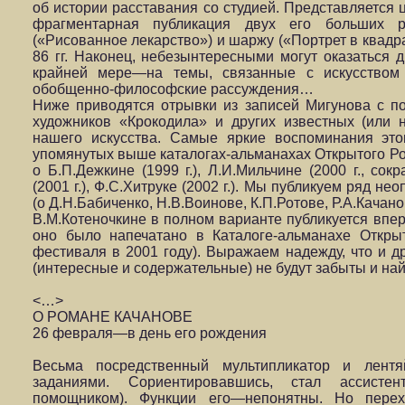
об истории расставания со студией. Представляется 
фрагментарная публикация двух его больших р
(«Рисованное лекарство») и шаржу («Портрет в квадр
86 гг. Наконец, небезынтересными могут оказаться 
крайней мере—на темы, связанные с искусством 
обобщенно-философские рассуждения…
Ниже приводятся отрывки из записей Мигунова с п
художников «Крокодила» и других известных (или 
нашего искусства. Самые яркие воспоминания эт
упомянутых выше каталогах-альманахах Открытого Р
о Б.П.Дежкине (1999 г.), Л.И.Мильчине (2000 г., со
(2001 г.), Ф.С.Хитруке (2002 г.). Мы публикуем ряд 
(о Д.Н.Бабиченко, Н.В.Воинове, К.П.Ротове, Р.А.Качано
В.М.Котеночкине в полном варианте публикуется впе
оно было напечатано в Каталоге-альманахе Откры
фестиваля в 2001 году). Выражаем надежду, что и д
(интересные и содержательные) не будут забыты и най
<…>
О РОМАНЕ КАЧАНОВЕ
26 февраля—в день его рождения
Весьма посредственный мультипликатор и лент
заданиями. Сориентировавшись, стал ассисте
помощником). Функции его—непонятны. Но пере