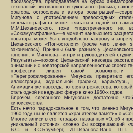
производства, преподавателя на курсах аниматоров
технологий рисованного и кукольного фильма, након
оратора, острослова и автора розыгрышей—совре
Мигунова с употреблением превосходных степе
кинематографиста может считаться одной из самых
М.М.Цехановского, тоже «подстреленного на в
«Союзмультфильма»—в момент наивысшего расцвета е
новатора, может быть уподоблено разгрому и запрет
Цехановского «Поп-остолоп» (после чего линия э
закончилась). Причины были разные: у Цехановског
гонения, у Мигунова—интриги руководителей студии
Результаты—похожи: Цехановский навсегда расста
анимации и с новаторской направленностью своего тв
профессии, лишен самой возможности зан
«Перепрофилирование» Мигунова превратило ег
иллюстрации, журнальной графики, карикатуры
Анимация же навсегда потеряла режиссера, который
стать одной из ведущих фигур в кино 1960-х годов.
Впрочем, сделанного Мигуновым достаточно, что
киноискусства.
Есть нечто парадоксальное в том, что именно Мигу
1960 году, ныне является «хранителем памяти» о «Со
Многие записи в его тетрадях, названных «О, об и 
уникальный источник, словно бы воскрешающий кл
В.С. и З.С.Брумберг, И.П.Иванова-Вано, П.П. и