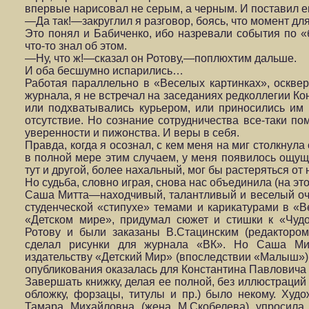
впервые нарисовал не серым, а черным. И поставил ег
—Да так!—закруглил я разговор, боясь, что момент д
Это понял и Бабиченко, ибо назревали события по «
что-то знал об этом.
—Ну, что ж!—сказал он Ротову,—поплюхтим дальше.
И оба бесшумно испарились…
Работая параллельно в «Веселых картинках», оскве
журнала, я не встречал на заседаниях редколлегии Ко
или подхватывались курьером, или приносились им 
отсутствие. Но сознание сотрудничества все-таки по
уверенности и пижонства. И веры в себя.
Правда, когда я осознал, с кем меня на миг столкнула 
в полной мере этим случаем, у меня появилось ощущ
тут и другой, более нахальный, мог бы растеряться от
Но судьба, словно играя, снова нас объединила (на эт
Саша Митта—находчивый, талантливый и веселый оч
студенческой «стипухе» темами и карикатурами в «В
«Детском мире», придумал сюжет и стишки к «Чудо
Ротову и были заказаны В.Стацинским (редакторо
сделал рисунки для журнала «ВК». Но Саша Ми
издательству «Детский Мир» (впоследствии «Малыш») 
опубликования оказалась для Константина Павлович
Завершать книжку, делая ее полной, без иллюстраций
обложку, форзацы, титулы и пр.) было некому. Ху
Тамара Михайловна (жена М.Скобелева) упросила 