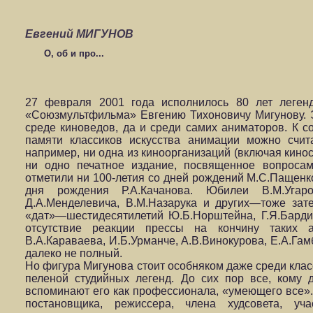
Евгений МИГУНОВ
О, об и про...
27 февраля 2001 года исполнилось 80 лет леген
«Союзмультфильма» Евгению Тихоновичу Мигунову. 
среде киноведов, да и среди самих аниматоров. К 
памяти классиков искусства анимации можно счит
например, ни одна из киноорганизаций (включая кино
ни одно печатное издание, посвященное вопросам
отметили ни 100-летия со дней рождений М.С.Пащенко
дня рождения Р.А.Качанова. Юбилеи В.М.Угаров
Д.А.Менделевича, В.М.Назарука и других—тоже зат
«дат»—шестидесятилетий Ю.Б.Норштейна, Г.Я.Барди
отсутствие реакции прессы на кончину таких ан
В.А.Караваева, И.Б.Урманче, А.В.Винокурова, Е.А.Гам
далеко не полный.
Но фигура Мигунова стоит особняком даже среди клас
пеленой студийных легенд. До сих пор все, кому 
вспоминают его как профессионала, «умеющего все»
постановщика, режиссера, члена худсовета, уча