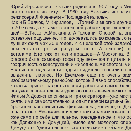
Юрий Израилевич Екельчик родился в 1907 году в Мин
ного потом в институт. В 1930 году Екельчик институ
режиссера Л.Френкеля «Последний каталь».
Как и Б.Волчек, М.Кириллов, Н.Топчий и многие други
в 20-е годы, а к самостоятельной работе приступило 
щей—Э.Тиссэ, А.Москвина, А.Головни. Опорой на опы
оставляет ощущение, что, до-рвавшись до камеры, оп
лучших фильмах 20-х годов. И с нелегкой этой зада
нем есть все: резкие ракурсы (это от А.Головни)
деталями (это уже от ленинградцев—А.Москвина, В
старого быта: са­мовар, гора подушек—почти цитаты и
графичностью кон­струкций и живописными световыми 
Взятые по отдельности кадры свидетельствовали о п
выделить главное. Но Екельчик еще не очень за
изобразитель­ному разнобою, который явно способст
каталь» принес радость первой работы и самое больш
получил основа­тельный урок, осознать значение кот
Фильм А.Довженко снимали три оператора—уже мастит
сня­ты ими самостоятельно, а опыт первой картины бы
бразительная стилистика фильма шла, конечно, от Д
в рассказе о Екельчике вряд ли стоит анализировать э
Уже само по себе длительное, повседневное и, что 
как Довженко и Демуцкий, имело для молодого опе
Демуц­кого. Удивительные, «гоголевские» пейзажи 