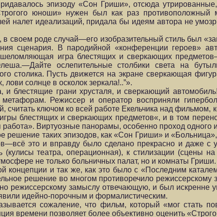
 придавалось эпизоду «Сон Гриши», отсюда утрированные
Строгого юноши» нужен был как раз противоположный м
узей налет идеализаций, придала бы идеям автора не умоз
, в своем роде случай—его изобразительный стиль был «
ния сценария. В пародийной «конференции героев» ав
Ошеломляющая игра блестящих и сверкающих предметов—
Олеша.—Дайте ослепительные столбики света на бутыл
ого столика. Пусть движется на экране сверкающая фигур
лови солнце в осколок зеркала!..”».
, и блестящие грани хрусталя, и сверкающий автомобиль
 метафорам. Режиссер и оператор восприняли гипербо
й, считать ключом ко всей работе Екельчика над фильмом, 
гры блестящих и сверкающих предметов«, и в том перен
 работа». Виртуозные панорамы, особенно проход одного и
ое решение таких эпизодов, как «Сон Гриши» и «Больница»
ов—всё это и вправду было сделано прекрасно и даже с 
ь (кулисы театра, операционная), к стилизации (сцены на
мосфере не только больничных палат, но и ком­наты Гриши.
й концепции и так же, как это было с «Последним каталем
тельное решение во многом противоречило режиссерскому з
но режиссерскому замыслу отвечающую, и был искренне 
ъявили идейно-порочным и формалистическим.
казывается сожаление, что фильм, который «мог стать п
нция времени поз­воляет более объективно оценить «Строго