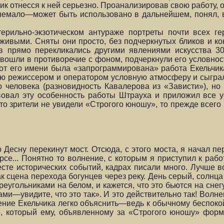
чик отнесся к ней серьезно. Проанализировав свою работу, о
мало—может быть использовано в дальнейшем, понял, в 
терильно-экзотическом антураже портреты почти всех ге
живыми. Сняты они просто, без подчеркнутых бликов
и ко
в прямо перекликались другими явлениями искусства 30-
вошли в противоречие с фоном, подчеркнули его условност
т его имени была «запрограммирована» работа Екельчика
ную режиссером и опера­тором условную атмосферу и сыг
о человека (разновидность Кавалерова
из «Зависти»), но
вовал эту особенность рабо­ты Штрауха и приложил все у
о зрители не увидели «Строгого юношу», то прежде всего 
Десну перекинут мост. Отсюда, с этого моста, я начал п
е... Понятно то волнение, с которым я приступил к работ
есте исторических событий, кадрах писали много. Лучше в
 сцена перехо­да богунцев через реку. День серый, солнца
еугольника­ми на белом, и кажется, что это бьются на снег
 сами—увидите,
что это так». И это действительно так! Волн
нение Екельчика легко объяснить—ведь к обычному беспоко
, ко­торый ему, объявленному за «Строгого юношу» форм