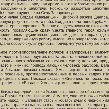
 и жанр фильма—народная драма, и его изобразительное реш
вооруженные шлях­тичи. Роскошно разодетые шляхтян
бъявляет «рушение на Сечь Запорожскую»...
том челне Богдан Хмельницкий. Широкий разлив Днепра,
енную реку от высокого неба. Богдан в полотняной рубахе, 
 лагеря эапорожцев. Внешне он здесь ничем не отличается 
ность, позволяющие сразу узнать главного героя фильм
ордвиновым, удиви­тельно умевшим даже в кадрах, где 
ость, и напряженную ра­боту мысли, но и оператором, кот
дана особую скульптур­ность, подчеркнутую к тому же и о
ное противопоставление поляков и запорожцев: замкнуто
холодного блеска оружия, шелка, золота и человеческой т
, смягченно­го облаками солнечного света; верхних, пр
 часто и нижних, приподымающих человека ракурсов. Да
 и богатые одежды гетмана Хмельницкого, и поляки п
. Но основные, противопоставленные в первых кадрах из
 рифма в стихе. Пикассо сказал: «Живопись не проза, он
ие рифмы в «Богдане Хмельницком»—одно из проявлений
близка народ­ной поэзии Украины, напоена ее образами, п
» Богуна с тре­мя казаками. И тут же, еще не вложив саб
е народ...» Запевает старый кобзарь думу о чёрной хма
ут на экране из наплыва в наплыв всего четыре кадра с р