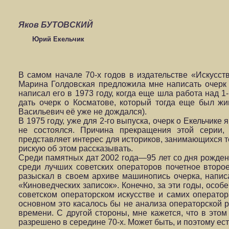
Яков БУТОВСКИЙ
Юрий Екельчик
В самом начале 70-х годов в издательстве «Искусст
Марина Голдовская предложила мне написать очерк 
написал его в 1973 году, когда еще шла работа над 1
дать очерк о Косматове, который тогда еще был жив
Васильевич её уже не дождался).
В 1975 году, уже для 2-го выпуска, очерк о Екельчике
не состоялся. Причина прекращения этой серии,
представляет интерес для историков, занимающихся тем
рискую об этом рассказывать.
Среди памятных дат 2002 года—95 лет со дня рожден
среди лучших советских операторов почетное второе
разыскал в своем архиве машинопись очерка, написа
«Киноведческих записок». Конечно, за эти годы, особ
советском операторском искусстве и самих оператор
основном это касалось бы не анализа операторской р
времени. С другой стороны, мне кажется, что в этом
разрешено в середине 70-х. Может быть, и поэтому ес