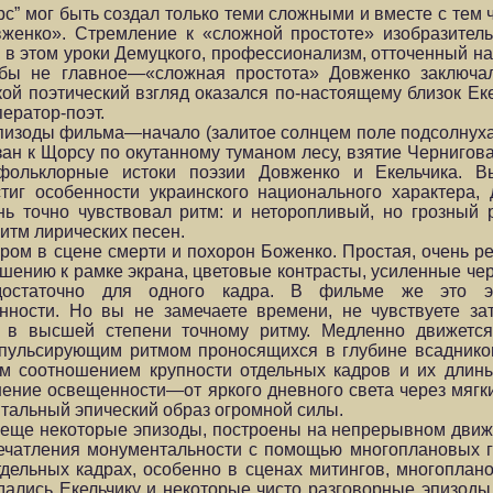
рс” мог быть создал только теми сложными и вместе с тем
вженко». Стремление к «сложной простоте» изобразител
и в этом уроки Демуцкого, профессионализм, отточенный н
 бы не главное—«сложная простота» Довженко заключал
кой поэтический взгляд оказался по-настоящему близок Ек
ератор-поэт.
пизоды фильма—начало (залитое солнцем поле подсолнуха
изан к Щорсу по окутанному туманом лесу, взятие Черниго
фольклорные истоки поэзии Довженко и Екельчика. В
тиг особенности украинского национального характера, 
ь точно чувствовал ритм: и неторопливый, но грозный 
ритм лирических песен.
ром в сцене смерти и похорон Боженко. Простая, очень 
шению к рамке экрана, цветовые контрасты, усиленные ч
остаточно для одного кад­ра. В фильме же это эп
ности. Но вы не замечаете времени, не чув­ствуете зат
я в высшей степени точному ритму. Медленно движется
 пульсирующим ритмом проносящихся в глубине всадников
 соотно­шением крупности отдельных кадров и их длины
ние осве­щенности—от яркого дневного света через мягкий
нтальный эпический образ огромной силы.
и еще некото­рые эпизоды, построены на непрерывном движ
печатления мону­ментальности с помощью многоплановых 
отдельных кадрах, особенно в сценах митингов, многоплан
дались Екельчику и некоторые чисто разговорные эпизоды.