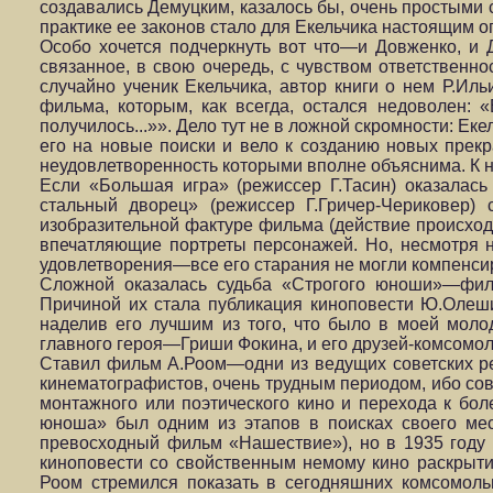
создавались Демуцким, казалось бы, очень простыми с
практике ее законов стало для Екельчика настоящим 
Особо хочется подчеркнуть вот что—и Довженко, и 
связанное, в свою очередь, с чувством ответственно
случайно ученик Екельчика, автор книги о нем Р.Ил
фильма, которым, как всегда, остался недоволен: «
получилось...»». Дело тут не в ложной скромности: Ек
его на новые поиски и вело к созданию новых прекр
неудовлетворенность которыми вполне объяснима. К ни
Если «Большая игра» (режиссер Г.Тасин) оказалас
стальный дворец» (режиссер Г.Гричер-Чериковер)
изобразительной фактуре фильма (действие происходи
впечатляющие портреты персонажей. Но, несмотря н
удовлетворения—все его старания не могли компенси
Сложной оказалась судьба «Строгого юноши»—филь
Причиной их стала публикация киноповести Ю.Олеши,
наделив его лучшим из того, что было в моей молод
главного героя—Гриши Фокина, и его друзей-комсомол
Ставил фильм А.Роом—одни из ведущих советских реж
кинематографистов, очень трудным периодом, ибо совп
монтажного или поэтического кино и перехода к бол
юноша» был одним из этапов в поисках своего мес
превосходный фильм «Нашествие»), но в 1935 году 
киноповести со свойственным немому кино раскрыт
Роом стремился пока­зать в сегодняшних комсомоль