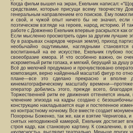
Когда фильм вышел на экран, Екельчик написал: «“Що
средствами, которые присущи всему творчеству До
генераль­ным направлением его поисков. Ему помогл
и свой, и чужой опыт ничего бы не значил, если
поэтическом взгляде на героев, народ, историю. И та
работе с Довженко Екельчик впервые раскрылся как оп
Если мысленно просмотреть один за другим лучшие э
бу в разрывах снарядов черная земля), приход парт
необычайно ощутимыми, наглядными становятся 
воспитанный на ее искусстве, Екельчик глубоко пос
своеобразие юмора. И что особенно важно, он очен
искрометный ритм гопака, и мягкий, берущий за душу 
Всё до мелочей продумано и прочувствовано операто
композиция, верно найденный масштаб фигур по отно
пла­не—все это сделано прекрасно и вполне д
кинематографическому мас­штабу времени—протяжен
оператор добились этого, прежде всего, благодар
Торжественней ритм ее движения оттеняется иным,
членение эпизода на кадры создано с безошибочным
конструкцию накладывается еще и постепенное измене
но контрастному ночному. Все вместе создает монуме
Похороны Боженко, так же, как и взятие Чернигова, 
снятых неподвижной камерой, Екельчик достигает в
строя кадр, как станковую картину. К сожалению, в 
«кулисность», выглядит театрально. Меньше других у