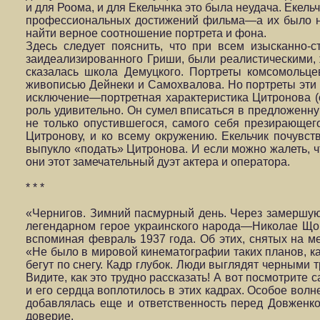
и для Роома, и для Екельчнка это была неудача. Екель
профессиональных достижений фильма—а их было не
най­ти верное соотношение портрета и фона.
Здесь следует пояснить, что при всем изысканно-с
заидеализированного Гриши, были реалистическими,
сказалась школа Демуцкого. Портреты комсомольце
живописью Дейнеки и Самохвалова. Но портреты эти 
исключение—портретная характеристика Цитронова (о
роль удивительно. Он сумел вписаться в предложен
не только опустившегося, самого себя презирающег
Цитронову, и ко всему окружению. Екельчик почувст
выпукло «подать» Цитронова. И если можно жалеть, чт
они этот замечательный дуэт актера и оператора.
* * *
«Чернигов. Зимний пасмурный день. Через замершую 
легендарном герое украинского народа—Николае Щорс
вспоминая февраль 1937 года. Об этих, снятых на м
«Не было в мировой кинематографии таких планов, как
бегут по снегу. Кадр глубок. Люди выглядят черными тр
Видите,
как это трудно рассказать! А вот посмотрите
и его сердца воплотилось в этих кадрах. Особое вол
добавлялась еще и ответственность перед Довженко
доверие.