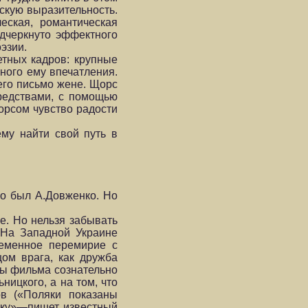
скую выразительность.
еская, романтическая
одчеркнуто эффектного
эзии.
етных кадров: крупные
ного ему впечатления.
его письмо жене. Щорс
средствами, с помощью
орсом чувство радости
му найти свой путь в
го был А.Довженко. Но
е. Но нельзя забывать
 (На Западной Украине
ременное перемирие с
ом врага, как дружба
ры фильма сознательно
ницкого, а на том, что
в («По­ляки показаны
нику»—пишет известный