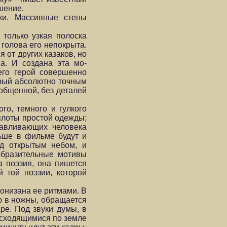
е­ние.
ки. Массивные стены
 только узкая полоска
голова его непокры­та.
от других каза­ков, но
а. И создана эта мо­
его герой совершенно
орый абсолютно точным
бобщенной, без деталей
го, темного и гулкого
еплоты простой одежды;
идавливающих человека
льше в фильме будут и
од открытым небом, и
образительные мотивы
а поэзия, она пишется
 той поэзии, которой
ронизана ее ритмами. В
лю в ножны, обращается
ре. Под звуки думы, в
асходящимися по земле