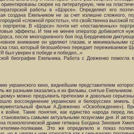
ориентированы скорее на литературную, чем на пластиче
ператорской работы в «Щорсе». Определяет его поэтич
ая создана Екельчиком не за счет излиш­не сложного, п
агородной «сложной простоты», что свойст­венна высокой по
 портретов. В «Щорсе» почти нет «поставленных» портр
етовые эффекты. И тем не менее оператор добивается нуж
орса, после многодневного боя под Бердичевом диктующ
основное внимание он уде­ляют глазам, и минимальными 
леска глаз, который безошибочно передает переживаемое Щ
Я был уверен в победе и победил...»
кой биографии Екельчика. Работа с Довженко помогла е
ию украинского кино, виднейшим представителем которо
ь же разными оказались и их фильмы, снятые Екельчиком.
цкому» можно предъявить претензии и довольно серьезны
прошло воссоединение украинских и белорусских земель.
документальный фильм А.Довженко «Освобождение»). В
 войне. Такие понятия, как единство народа перед лиц
 становились самыми актуальными лозунгами дня. И авто
 на психологической драме гетмана Богдана Зиновия Хмель
ителями-поляками. Это же определило и показ поляко
­но, но в целом к ним относятся как к серьезному против