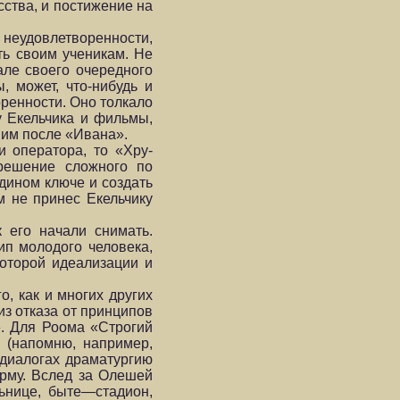
сства, и постижение на
 неудовлетворенности,
ть своим ученикам. Не
але своего очередного
, может, что-нибудь и
оренности. Оно толкало
у Екельчика и фильмы,
 им после «Ивана».
 оператора, то «Хру­
 решение сложного по
дином ключе и создать
м не принес Екельчику
 его начали снимать.
ип молодого человека,
которой идеализации и
 как и многих дру­гих
из отказа от принципов
». Для Роома «Строгий
 (напомню, например,
 диалогах драматургию
рму. Вслед за Олешей
льнице, быте—стадион,