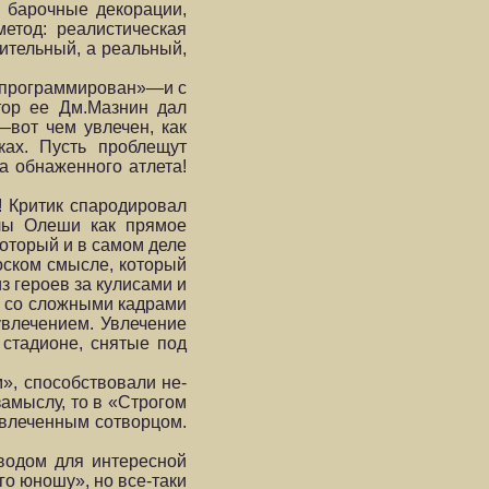
, барочные декорации,
етод: реалистическая
рительный, а реальный,
запрограммирован»—и с
тор ее Дм.Мазнин дал
вот чем увлечен, как
ках. Пусть проблещут
а обнаженного атлета!
! Критик спародировал
лы Олеши как прямое
который и в самом деле
оском смысле, который
з героев за кулисами и
, со сложными кадрами
увлечением. Увлечение
 стадионе, снятые под
», способствовали не­
амыслу, то в «Строгом
увлеченным сотворцом.
оводом для интересной
го юношу», но все-таки