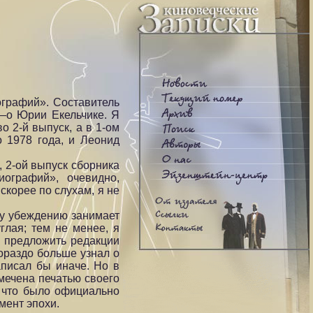
ографий». Составитель
н—о Юрии Екельчике. Я
о 2-й выпуск, а в 1-ом
о 1978 года, и Леонид
, 2-ой выпуск сборника
иографий», очевидно,
скорее по слухам, я не
му убеждению занимает
глая; тем не менее, я
л предложить редакции
гораздо больше узнал о
аписал бы иначе. Но в
мечена печатью своего
, что было официально
мент эпохи.