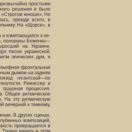
 чрезвычайно простыми
ьного решения и было
а «Строгом юноше». Но
ась, прежде всего, в
ельчику. На «Щорсе», в
 и взметающаяся к не­
ва, похороны Боженко—
ыросший на Украине,
дух песни украинской,
ритм эпических дум, и
рельефная фронтальная
ерным дымом на заднем
изод гигантской—по
янутости. Режиссер и
 траурная процессия.
. Общее рит­мическое
. На эту ритмичес­кую
 вечерний к тем­ному,
ении. В других сценах,
глубинных композиций,
овость превращается в
 Трудно винить в этом