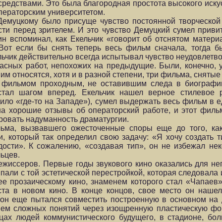
редствами. Это была благо­родная простота высокого иску
операторским университетом.
Демуцкому было присуще чувство постоянной творческой
сти перед зри­телем. И это чувство Демуцкий сумел приви
ьин вспоминал, как Екельчик «говорит об отснятом матери
Вот если бы снять теперь весь фильм сначала, тогда бы
ельчик действи­тельно всегда испытывал чувство неудовлетв
асных работ, непохожих на предыдущие. Были, конечно, 
м относятся, хотя и в разной степени, три фильма, снятые
ь фильмом проходным, не оставившим следа в биографии
 стал шагом вперед. Екельчик нашел верное стилевое
ло «где-то на Западе»), су­мел выдержать весь фильм в е
а хорошие отзывы об операторский работе, и этот филь
ровать надуманность драматургии.
ма, вызвавшего ожесточенные споры еще до того, как
 который так определил свою задачу: «Я хочу создать т
ости». К сожалению, «созда­вая тип», он не избежал не
ьцев.
иссеров. Первые годы звукового кино оказались для него,
али с той эстетической перестройкой, которая следовала 
ее прозаическому кино, знаменем которого стал «Чапаев
та в новом кино. В конце концов, свое место он нашел
он еще пытался совме­стить построенную в основном на
ием сложных понятий через изощренную пластическую фо
цах людей коммунистического будущего, в стадионе, бо