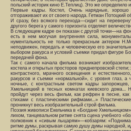
польский историк кино Е.Теплиц). Это же опреде­лило
Первые кадры. Костел, Очень нарядные, хорошо 
отгораживают их от своего народа. Гетман Потоцкий о
И сразу, без всякого перехода—сидит на переверну
другого берега у самого горизонта отделяет величеств
В следующем кадре он показан с другой точки—на фоне
есть в нем могучая внутренняя сила, монументаль
нументальность не только прекрасным актером Н.М
неподвижен, передать и человеческую его значительн
выбором ракурса и условий съемки придал фигуре Бог
переда­чей фона.
Так с самого начала фильма возникает изобразитель
костела и открытых просторов приднепровской степи; 
контрастного, мрачного освещения и естественного
ракурсов и съемки «нормальной», с уровня глаз, а
ночные, с контрастным светом кадры запорожцев,
Хмельницкий в тес­ных комнатах киевского дома..
пройдут через весь фильм, как рефрен в песне, как
стихами с пластическими рифма­ми...» Пластическ
проникнут весь изобразительный строй фильма.
Поэзия живописи Екельчика в «Богдане Хмельницком» 
лихом, танцевальном ритме снята сцена учебного «боя
полковник к «сивым лыцарям»—кобзарям: «Поднимайт
ритме думы, раскрывая самую душу думы народной, ид