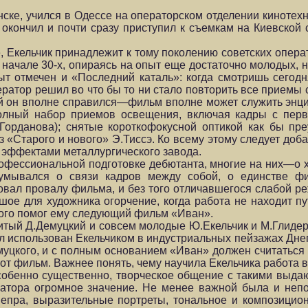
ске, учился в Одессе на операторском отделении кинотехн
т окончил и почти сразу приступил к съемкам на Киевской
е, Екельчик принадлежит к тому поколению советских опера
в начале 30-х, опираясь на опыт еще достаточно молодых, 
т отмечен и «Последний каталь»: когда смотришь сегодн
ератор решил во что бы то ни стало повторить все приемы
чей он вполне справился—фильм вполне может служить энц
; полный набор при­емов освещения, включая кадры с пе
.Горданова); снятые короткофокусной оптикой как бы пр
з «Старого и нового» Э.Тиссэ. Ко всему этому следует до
эффектами металлургического за­вода.
рофессиональ­ной подготовке дебютанта, многие на них—о 
думывался о связи кадров между собой, о единстве ф
вовал провалу фильма, и без того отличавшегося слабой р
ое для художника огорчение, когда работа не находит пут
орого помог ему следующий фильм «Иван».
ый Д.Демуцкий и совсем молодые Ю.Екельчик и М.Глидер.
л использован Екельчиком в индустриальных пейзажах Днеп
емуцкого, и с полным основанием «Иван» должен считаться
тот фильм. Важ­нее понять, чему научила Екельчика работа 
особенно су­щественно, творческое общение с такими выд
ратора огромное значение. Не менее важной была и непо
Днепра, выразительные портреты, тональное и композици