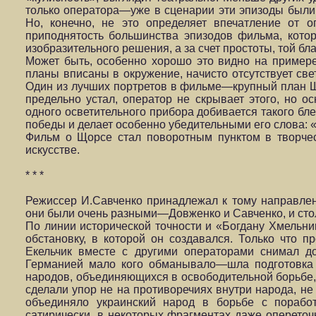
только оператора—уже в сценарии эти эпизоды были 
Но, конечно, не это определяет впечатление от о
приподнятость большин­ства эпизодов фильма, котор
изобразительного решения, а за счет простоты, той бл
Может быть, особенно хорошо это видно на примере
планы вписаны в окружение, начисто отсутствует св
Один из лучших портретов в фильме—крупный план Щ
предель­но устал, оператор не скрывает этого, но 
одного освети­тельного прибора добивается такого б
победы и делает особенно убедительными его слова: «
Фильм о Щорсе стал поворотным пунктом в творчес
искусстве.
* * *
Режиссер И.Савченко принадлежал к тому направлен
они были очень разными—Довженко и Савченко, и стол
По линии исторической точности и «Богдану Хмельни
обстановку, в которой он создавался. Только что 
Екельчик вместе с другими операторами снимал 
Германией мало кого обманывало—шла подготовка к
народов, объединяющихся в освободительной борьбе,
сделали упор не на противоречиях внутри народа, не
объединяло украинский народ в борьбе с поработ
сатирически, в некоторых фрагментах даже опереточ