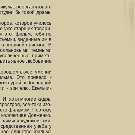
икума, реорганизован­
 студии бытовой дра­мы
торов, которое училось
но уже старших товари­
я этот фильм, тебя не
 съемки, виденные им в
иклопедией приемов. В
рвоплановыми темными
еувеличенные приметы
бавить явное любование
хорошем вкусе, умении
ильма. Это привело к
ежиссурой. «Последний
и к зрителю, Екельчик
 И, хотя многие кадры
ростроя, все-таки изо­
 его фильмом. Поэтому
в коллективе Довженко.
ающимися художниками,
средственная учеба у
онное единство фильма