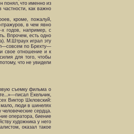
н понял, что именно из
частности, как важно
роев, кроме, пожалуй,
нтражуров, в чем явно
х годов, например, с
ь. Впрочем, есть одно
). М.Штраух играл эту
рал—совсем по Брехту—
 и свое отношение и к
силия для того, чтобы
потому, что не увидели
ервую съемку фильма о
е...»—писал Екельчик,
сех Виктор Шкловский:
мало
,
люди в шинелях
у человеческие серд­ца.
ение оператора, биение
йству художника у него
алистом, оказал такое