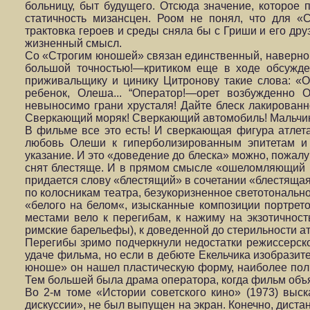
больницу, быт будущего. Отсюда значение, которое
статичность мизансцен. Роом не понял, что для «
трактовка героев и среды сняла бы с Гриши и его др
жизненный смысл.
Со «Строгим юношей» связан единственный, наверно
большой точностью!—критиком еще в ходе обсужде
приживальщику и цинику Цитронову такие слова: «
ребенок, Олеша... “Оператор!—орет возбужденно 
невыносимо грани хрусталя! Дайте блеск лакированн
Сверкающий моряк! Сверкающий ав­томобиль! Мальчик, 
В фильме все это есть! И сверкающая фигура атлета
любовь Олеши к гиперболизированным эпитетам и
указание. И это «доведение до блеска» можно, пожалу
снят блестяще. И в прямом смысле «ошеломляющий и
придается слову «блестящий» в сочетании «блестящая
по колосникам театра, безукоризненное светотональн
«белого на белом«, изысканные композиции портрет
местами вело к перегибам, к нажи­му на экзотичност
римские барельефы), к доведенной до стерильности ат
Перегибы зримо подчеркнули недостатки режиссерско
удаче фильма, но если в дебюте Екельчика изобрази
юноше» он нашел пластическую форму, наиболее пол
Тем боль­шей была драма оператора, когда фильм об
Во 2-м томе «Истории советского кино» (1973) выс
дискуссии», не был выпущен на экран. Конечно, диста