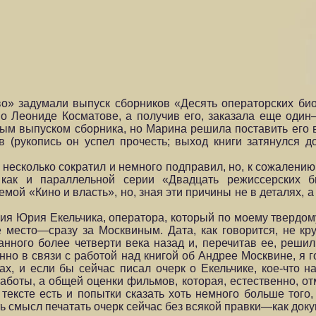
во» задумали выпуск сборников «Десять операторских би
о Леониде Косматове, а получив его, заказала еще оди
-ым выпуском сборника, но Марина решила поставить его в
 (рукопись он успел прочесть; выход книги затянулся д
 я несколько сократил и немного подправил, но, к сожалению
 как и параллельной серии «Двадцать режиссерских б
ой «Кино и власть», но, зная эти причины не в деталях, а 
ия Юрия Екельчика, оператора, который по моему твердо
 место—сразу за Москвиным. Дата, как говорится, не кру
нного более четверти века назад и, перечитав ее, реши
енно в связи с работой над книгой об Андрее Москвине, я 
ах, и если бы сейчас писал очерк о Екельчике, кое-что н
аботы, а общей оценки фильмов, которая, естественно, от
 тексте есть и попытки сказать хоть немного больше того
ть смысл печатать очерк сейчас без всякой правки—как доку