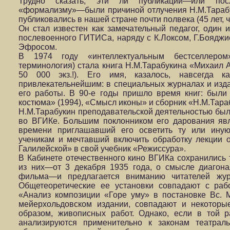
Трудно сказать, эти ли публикации—или посл
«формализму»—были причиной отлучения Н.М.Тарабук
публиковались в нашей стране почти полвека (45 лет, 
Он стал известен как замечательный педагог, один
послевоенного ГИТИСа, наряду с К.Локсом, Г.Боядж
Эфросом.
В 1974 году «интеллектуальным бестселлером
терминология) стала книга Н.М.Тарабукина «Михаил
50 000 экз.!). Его имя, казалось, навсегда 
привлекательнейшим: в специальных журналах и изда
его работы. В 90-е годы пришло время книг: были
костюма» (1994), «Смысл иконы» и сборник «Н.М.Тара
Н.М.Тарабукин преподавательской деятельностью был 
во ВГИКе. Большим поклонником его дарования яв
времени приглашавший его осветить ту или иную
ученикам и мечтавший включить обработку лекции 
Галилейской» в свой учебник «Режиссура».
В Кабинете отечественного кино ВГИКа сохранились 
из них—от 3 декабря 1935 года, о смысле диагон
фильма—и предлагается вниманию читателей журн
Общетеоретические ее установки совпадают с ра
«Анализ композиции «Горе уму» в постановке Вс. 
мейерхольдовском издании, совпадают и некотор
образом, живописных работ. Однако, если в той 
анализируются применительно к законам театрал