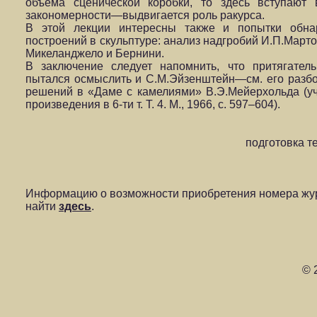
объема сценической коробки, то здесь вступают 
закономерности—выдвигается роль ракурса.
В этой лекции интересны также и попытки обна
построений в скульптуре: анализ надгробий И.П.Март
Микеланджело и Бернини.
В заключение следует напомнить, что притягател
пытался осмыслить и С.М.Эйзенштейн—см. его разбо
решений в «Даме с камелиями» В.Э.Мейерхольда (
произведения в 6-ти т. Т. 4. М., 1966, с. 597–604).
подготовка т
Информацию о возможности приобретения номера жур
найти
здесь
.
© 