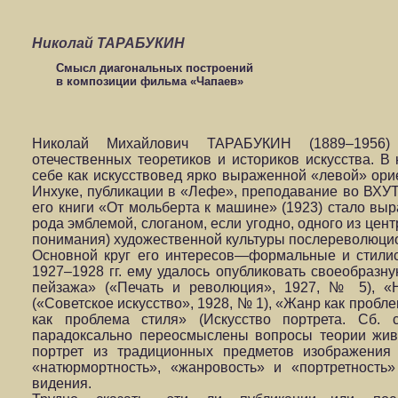
Николай ТАРАБУКИН
Смысл диагональных построений
в композиции фильма «Чапаев»
Николай Михайлович ТАРАБУКИН (1889–1956
отечественных теоретиков и историков искусства. В 
себе как искусствовед ярко выраженной «левой» орие
Инхуке, публикации в «Лефе», преподавание во В
его книги «От мольберта к машине» (1923) стало вы
рода эмблемой, слоганом, если угодно, одного из цен
понимания) художественной культуры послереволюци
Основной круг его интересов—формальные и стилис
1927–1928 гг. ему удалось опубликовать своеобраз
пейзажа» («Печать и революция», 1927, № 5), «
(«Советское искусство», 1928, № 1), «Жанр как пробле
как проблема стиля» (Искусство портрета. Сб. 
парадоксально переосмыслены вопросы теории живо
портрет из традиционных предметов изображения 
«натюрмортность», «жанровость» и «портретность
видения.