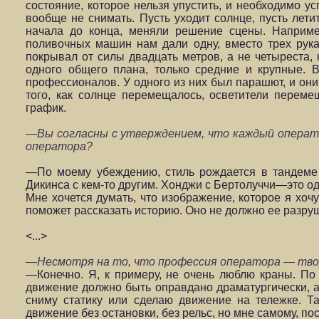
состояние, которое нельзя упустить, и необходимо у
вообще не снимать. Пусть уходит солнце, пусть лети
начала до конца, меняли решение сцены. Наприме
поливочных машин нам дали одну, вместо трех рука
покрывал от силы двадцать метров, а не четыреста,
одного общего плана, только средние и крупные. 
профессионалов. У одного из них был парашют, и они,
того, как солнце перемещалось, осветители перем
график.
—Вы согласны с утверждением, что каждый операто
оператора?
—По моему убеждению, стиль рождается в тандеме 
Дикинса с кем-то другим. Хонджи с Бертолуччи—это о
Мне хочется думать, что изображение, которое я хоч
поможет рассказать историю. Оно не должно ее разру
<...>
—Несмотря на то, что профессия оператора — творч
—Конечно. Я, к примеру, не очень люблю краны. По 
движение должно быть оправдано драматургически, а
сниму статику или сделаю движение на тележке. Т
движение без остановки, без рельс, но мне самому, пос