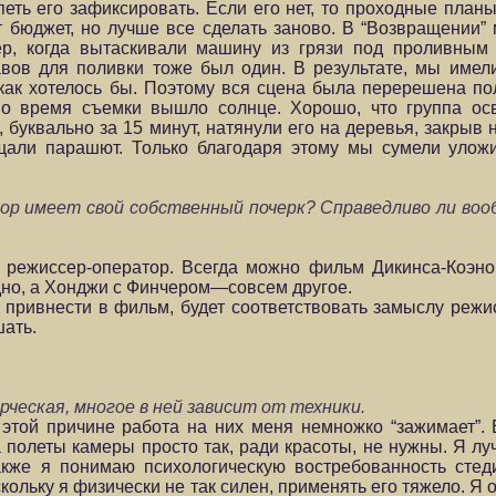
спеть его зафиксировать. Если его нет, то проходные пла
т бюджет, но лучше все сделать заново. В “Возвращении” 
р, когда вытаскивали машину из грязи под проливным
вов для поливки тоже был один. В результате, мы имел
 как хотелось бы. Поэтому вся сцена была перерешена п
Во время съемки вышло солнце. Хорошо, что группа осв
 буквально за 15 минут, натянули его на деревья, закрыв 
ещали парашют. Только благодаря этому мы сумели уложи
р имеет свой собственный почерк? Справедливо ли воо
режиссер-оператор. Всегда можно фильм Дикинса-Коэно
дно, а Хонджи с Финчером—совсем другое.
у привнести в фильм, будет соответствовать замыслу режи
шать.
еская, многое в ней зависит от техники.
этой причине работа на них меня немножко “зажимает”. 
 полеты камеры просто так, ради красоты, не нужны. Я лу
акже я понимаю психологическую востребованность стеди
кольку я физически не так силен, применять его тяжело. Я 