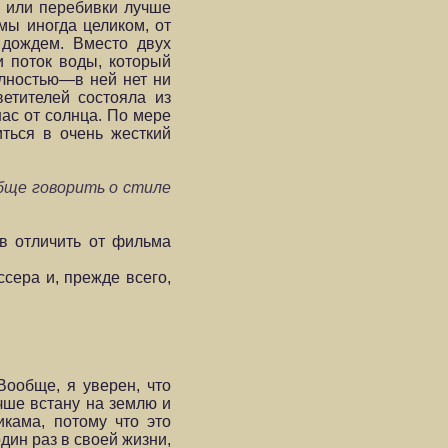
ны или перебивки лучше
мы иногда целиком, от
 дождем. Вместо двух
и поток воды, который
олностью—в ней нет ни
етителей состояла из
нас от солнца. По мере
ться в очень жесткий
бще говорить о стиле
в отличить от фильма
ссера и, прежде всего,
Вообще, я уверен, что
чше встану на землю и
кама, потому что это
один раз в своей жизни,