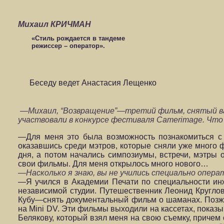
Михаил КРИЧМАН
«Стиль рождается в тандеме
режиссер – оператор».
Беседу ведет Анастасия Лещенко
—Михаил, “Возвращение”—третий фильм, снятый ва
участвовали в конкурсе фестиваля Camerimage. Что 
—Для меня это была возможность познакомиться с 
оказавшись среди мэтров, которые сняли уже много 
дня, а потом начались симпозиумы, встречи, мэтры 
свои фильмы. Для меня открылось много нового…
—Насколько я знаю, вы не учились специально опе
—Я учился в Академии Печати по специальности ин
независимой студии. Путешественник Леонид Круглов
Кубу—снять документальный фильм о шаманах. Позж
на Mini DV. Эти фильмы выходили на кассетах, показ
Белякову, который взял меня на свою съемку, причем 