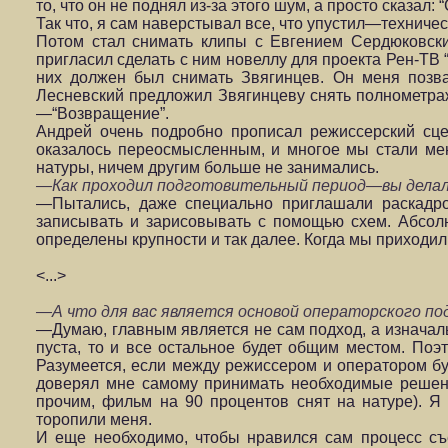
то, что он не поднял из-за этого шум, а просто сказал:
Так что, я сам наверстывал все, что упустил—техниче
Потом стал снимать клипы с Евгением Сердюковс
пригласил сделать с ним новеллу для проекта Рен-ТВ 
них должен был снимать Звягинцев. Он меня позва
Лесневский предложил Звягинцеву снять полнометраж
—“Возвращение”.
Андрей очень подробно прописал режиссерский сцен
оказалось переосмысленным, и многое мы стали мен
натуры, ничем другим больше не занимались.
—Как проходил подготовительный период—вы делал
—Пытались, даже специально приглашали раскадр
записывать и зарисовывать с помощью схем. Абсол
определены крупности и так далее. Когда мы приходил
<...>
—А что для вас является основой операторского по
—Думаю, главным является не сам подход, а изначаль
пуста, то и все остальное будет общим местом. Поэто
Разумеется, если между режиссером и оператором бу
доверял мне самому принимать необходимые решени
прочим, фильм на 90 процентов снят на натуре). Я
торопили меня.
И еще необходимо, чтобы нравился сам процесс съе