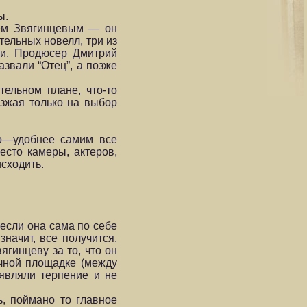
ы.
еем Звягинцевым — он
тельных новелл, три из
ри. Продюсер Дмитрий
звали “Отец”, а позже
тельном плане, что-то
езжая только на выбор
но—удобнее самим все
сто камеры, актеров,
исходить.
если она сама по себе
значит, все получится.
гинцеву за то, что он
чной площадке (между
оявляли терпение и не
ь, поймано то главное