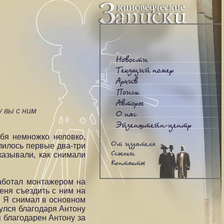
 вы с ним
бя немножко неловко,
лилось первые два-три
казывали, как снимали
аботал монтажером на
еня съездить с ним на
 Я снимал в основном
нулся благодаря Антону
я благодарен Антону за