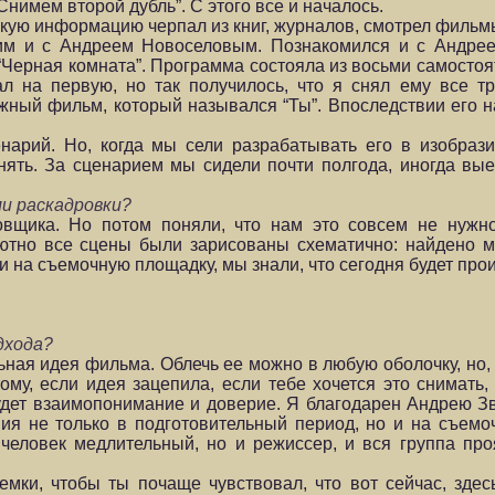
 “Снимем второй дубль”. С этого все и началось.
скую информацию черпал из книг, журналов, смотрел фильм
ким и с Андреем Новоселовым. Познакомился и с Андр
“Черная комната”. Программа состояла из восьми самостоя
л на первую, но так получилось, что я снял ему все т
ный фильм, который назывался “Ты”. Впоследствии его на
арий. Но, когда мы сели разрабатывать его в изобрази
ять. За сценарием мы сидели почти полгода, иногда вы
и раскадровки?
овщика. Но потом поняли, что нам это совсем не нуж
ютно все сцены были зарисованы схематично: найдено ме
и на съемочную площадку, мы знали, что сегодня будет про
дхода?
ная идея фильма. Облечь ее можно в любую оболочку, но, 
му, если идея зацепила, если тебе хочется это снимать, 
дет взаимопонимание и доверие. Я благодарен Андрею Звя
я не только в подготовительный период, но и на съемо
 человек медлительный, но и режиссер, и вся группа пр
мки, чтобы ты почаще чувствовал, что вот сейчас, здес