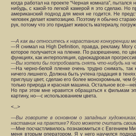
когда работал на проекте “Черная комната”, пытался н
нибудь, с какой-то легкой камерой я это сделаю. Но 
американский подход для меня не годится. Не предст
человек делает композицию. Поэтому я обычно стара
рук, потому что это придает живость материалу, погру
—А как вы относитесь к нарастанию конкуренции м
—Я снимал на High Definition, правда, рекламу. Могу 
которое получается на пленке. По разрешению, по цве
функциях, как интерполяция, однокадровая прогресси
—Вы хотели бы попробовать снять что-нибудь на ч
—На черно-белой пленке очень трудно снимать, так 
ничего лишнего. Должна быть учтена градация в тенях
приглушу цвет, сделаю его более монохромным, чем бу
только природа и красная машина. Остальное все—не
Но при этом мне нравится обращаться к фильмам эпо
картину, но—с использованием цвета.
<...>
—Вы говорите в основном о западных художниках
наставник на практике? Кого можете считать свои
—Мне посчастливилось познакомиться с Евгением Мих
меня вторым оператором. Я у него научился подходу