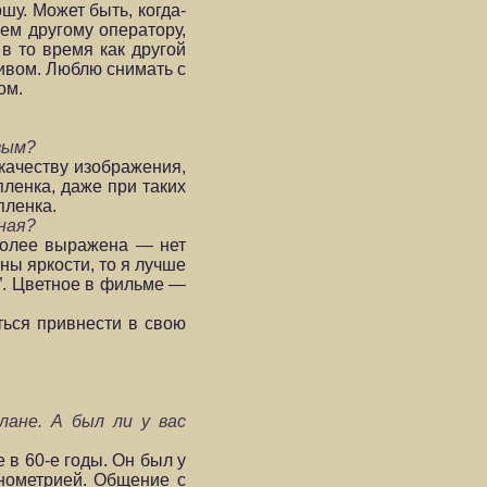
шу. Может быть, когда-
ием другому оператору,
в то время как другой
ивом. Люблю снимать с
ом.
вым?
 качеству изображения,
пленка, даже при таких
пленка.
ная?
 более выражена — нет
ны яркости, то я лучше
и”. Цветное в фильме —
ться привнести в свою
лане. А был ли у вас
в 60-е годы. Он был у
онометрией. Общение с