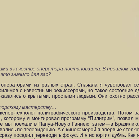
ми в качестве оператора-постановщика. В прошлом году
это значило для вас?
операторами из разных стран. Сначала я чувствовал се
фильмов с известными режиссерами, но такое состояние д
оказались открытыми, простыми людьми. Они охотно расс
раторскому мастерству…
женер-технолог полиграфического производства. Потом р
, которому я монтировал программу “Пилигрим”, позвал м
е мы поехали в Папуа-Новую Гвинею, затем—в Бразилию.
ывались по телевидению. А с кинокамерой я впервые столк
сразу посадил переводить фокус. И я испортил дубль. Как 