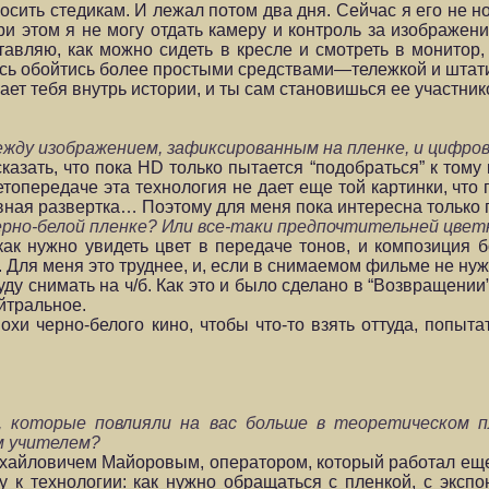
осить стедикам. И лежал потом два дня. Сейчас я его не но
при этом я не могу отдать камеру и контроль за изображен
авляю, как можно сидеть в кресле и смотреть в монитор, 
юсь обойтись более простыми средствами—тележкой и штат
жает тебя внутрь истории, и ты сам становишься ее участник
ежду изображением, зафиксированным на пленке, и цифро
сказать, что пока HD только пытается “подобраться” к тому
топередаче эта технология не дает еще той картинки, что 
вная развертка… Поэтому для меня пока интересна только 
ерно-белой пленке? Или все-таки предпочтительней цвет
как нужно увидеть цвет в передаче тонов, и композиция
. Для меня это труднее, и, если в снимаемом фильме не нуж
ду снимать на ч/б. Как это и было сделано в “Возвращени
йтральное.
хи черно-белого кино, чтобы что-то взять оттуда, попыта
, которые повлияли на вас больше в теоретическом п
м учителем?
айловичем Майоровым, оператором, который работал еще 
 к технологии: как нужно обращаться с пленкой, с эксп