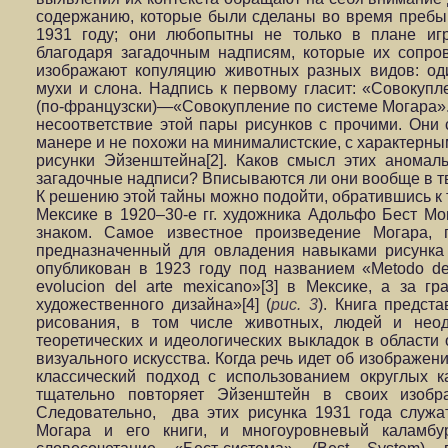
содержанию, которые были сделаны во время преб
1931 году; они любопытны не только в плане иг
благодаря загадочным надписям, которые их сопро
изображают копуляцию животных разных видов: од
мухи и слона. Надпись к первому гласит: «Совокупл
(по-французски)—«Совокупление по системе Могара».
несоответствие этой пары рисунков с прочими. Они
манере и не похожи на минималистские, с характерны
рисунки Эйзенштейна[2]. Каков смысл этих аномал
загадочные надписи? Вписываются ли они вообще в 
К решению этой тайны можно подойти, обратившись к 
Мексике в 1920–30-е гг. художника Адольфо Бест М
знаком. Самое известное произведение Могара, 
предназначенный для овладения навыками рисунка
опубликован в 1923 году под названием «Metodo de di
evolucion del arte mexicano»[3] в Мексике, а за 
художественного дизайна»[4] (
рис. 3
). Книга предст
рисования, в том числе животных, людей и неод
теоретических и идеологических выкладок в области
визуального искусства. Когда речь идет об изображе
классический подход с использованием округлых 
тщательно повторяет Эйзенштейн в своих изобр
Следовательно, два этих рисунка 1931 года служат
Могара и его книги, и многоуровневый каламбу