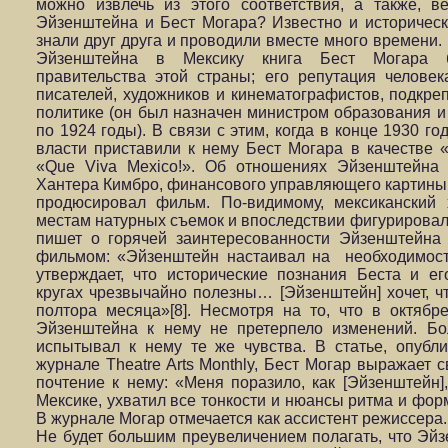
можно извлечь из этого соответствия, а также, в
Эйзенштейна и Бест Могара? Известно и историческ
знали друг друга и проводили вместе много времени. 
Эйзенштейна в Мексику книга Бест Могара 
правительства этой страны; его репутация человек
писателей, художников и кинематографистов, подкре
политике (он был назначен министром образования и 
по 1924 годы). В связи с этим, когда в конце 1930 г
власти приставили к нему Бест Могара в качестве «
«Que Viva Mexico!». Об отношениях Эйзенштейна
Хантера Кимбро, финансового управляющего картины 
продюсировал фильм. По-видимому, мексиканский 
местам натурных съемок и впоследствии фигурировал 
пишет о горячей заинтересованности Эйзенштейна
фильмом: «Эйзенштейн настаивал на необходимос
утверждает, что исторические познания Беста и е
кругах чрезвычайно полезны… [Эйзенштейн] хочет, ч
полтора месяца»[8]. Несмотря на то, что в октябр
Эйзенштейна к нему не претерпело изменений. Бол
испытывал к нему те же чувства. В статье, опубл
журнале Theatre Arts Monthly, Бест Могар выражает
почтение к нему: «Меня поразило, как [Эйзенштейн
Мексике, ухватил все тонкости и нюансы ритма и фор
В журнале Могар отмечается как ассистент режиссера.
Не будет большим преувеличением полагать, что Эйз