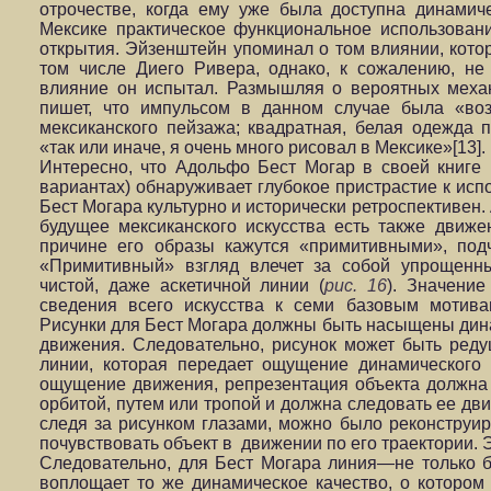
отрочестве, когда ему уже была доступна динамич
Мексике практическое функциональное использован
открытия. Эйзенштейн упоминал о том влиянии, котор
том числе Диего Ривера, однако, к сожалению, не 
влияние он испытал. Размышляя о вероятных механ
пишет, что импульсом в данном случае была «во
мексиканского пейзажа; квадратная, белая одежда пе
«так или иначе, я очень много рисовал в Мексике»[13].
Интересно, что Адольфо Бест Могар в своей книге 
вариантах) обнаруживает глубокое пристрастие к исп
Бест Могара культурно и исторически ретроспективен.
будущее мексиканского искусства есть также движе
причине его образы кажутся «примитивными», под
«Примитивный» взгляд влечет за собой упрощенны
чистой, даже аскетичной линии (
рис. 16
). Значение
сведения всего искусства к семи базовым мотива
Рисунки для Бест Могара должны быть насыщены ди
движения. Следовательно, рисунок может быть реду
линии, которая передает ощущение динамического 
ощущение движения, репрезентация объекта должна 
орбитой, путем или тропой и должна следовать ее дви
следя за рисунком глазами, можно было реконструи
почувствовать объект в движении по его траектории. Э
Следовательно, для Бест Могара линия—не только б
воплощает то же динамическое качество, о котором