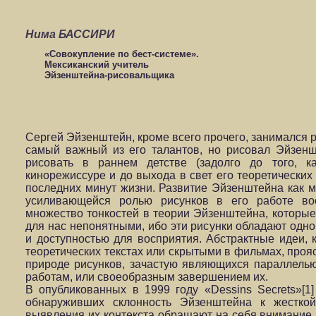
Нима БАССИРИ
«Совокупление по бест-системе».
Мексиканский учитель
Эйзенштейна-рисовальщика
Сергей Эйзенштейн, кроме всего прочего, занимался 
самый важный из его талантов, но рисовал Эйзен
рисовать в раннем детстве (задолго до того, 
кинорежиссуре и до выхода в свет его теоретических
последних минут жизни. Развитие Эйзенштейна как 
усиливающейся ролью рисунков в его работе в
множество тонкостей в теории Эйзенштейна, которые
для нас непонятными, ибо эти рисунки обладают одно
и доступностью для восприятия. Абстрактные идеи,
теоретических текстах или скрытыми в фильмах, проя
природе рисунков, зачастую являющихся параллель
работам, или своеобразным завершением их.
В опубликованных в 1999 году «Dessins Secrets»[1
обнаруживших склонность Эйзенштейна к жесткой
выявления их контекста обращают на себя внимание 