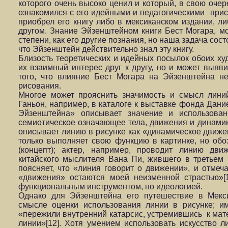
которого очень высоко ценил и который, в свою очере
ознакомился с его идейными и педагогическими прис
приобрел его книгу либо в мексиканском издании, ли
другом. Знание Эйзенштейном книги Бест Могара, мо
степени, как его другие познания, но наша задача сост
что Эйзенштейн действительно знал эту книгу.
Близость теоретических и идейных посылок обоих ху
их взаимный интерес друг к другу, но и может выяв
того, что влияние Бест Могара на Эйзенштейна н
рисования.
Многое может прояснить значимость и смысл лини
Ганьон, например, в каталоге к выставке фонда Дани
Эйзенштейна» описывает значение и использован
семиотическое означающее тела, движения и динами
описывает линию в рисунке как «динамическое движен
только выполняет свою функцию в картинке, но обо
(концепт); актер, например, проводит линию дви
китайского мыслителя Вана Пи, жившего в третьем
поясняет, что «линия говорит о движении», и отмеч
«движения» остаются моей неизменной страстью»[1
функциональным инструментом, но идеологией.
Однако для Эйзенштейна его путешествие в Мекс
смысле оценки использования линии в рисунке; и
«пережили внутренний катарсис, устремившись к мате
линии»[12]. Хотя умением использовать искусство 