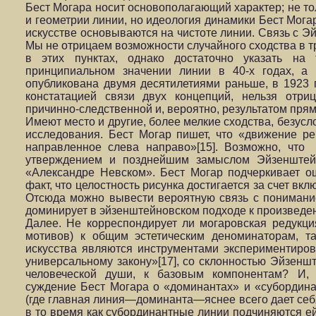
Бест Могара носит основополагающий характер; не то
и геометрии линии, но идеология динамики Бест Мога
искусстве основываются на чистоте линии. Связь с Э
Мы не отрицаем возможности случайного сходства в т
в этих пунктах, однако достаточно указать на
принципиальном значении линии в 40-х годах, а 
опубликована двумя десятилетиями раньше, в 1923 
констатацией связи двух концепций, нельзя отри
причинно-следственной и, вероятно, результатом прям
Имеют место и другие, более мелкие сходства, безус
исследования. Бест Могар пишет, что «движение ре
направленное слева направо»[15]. Возможно, что
утверждением и позднейшим замыслом Эйзенштей
«Александре Невском». Бест Могар подчеркивает о
факт, что целостность рисунка достигается за счет вкл
Отсюда можно вывести вероятную связь с понимани
доминирует в эйзенштейновском подходе к произведе
Далее. Не корреспондирует ли могаровская редукци
мотивов) к общим эстетическим деноминаторам, та
искусства являются инструментами экспериментиров
универсальному закону»[17], со склонностью Эйзеншт
человеческой души, к базовым компонентам? И, 
суждение Бест Могара о «доминантах» и «субордина
(где главная линия—доминанта—яснее всего дает себя
в то время как субординантные линии подчиняются ей