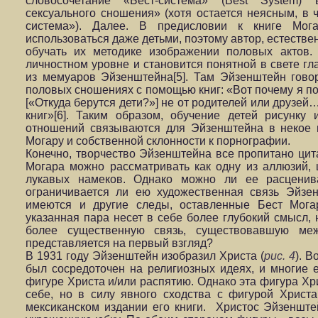
словосочетание «Бест-система» (Best System)
сексуального сношения» (хотя остается неясным, в
система»). Далее. В предисловии к книге Мог
использоваться даже детьми, поэтому автор, естестве
обучать их методике изображении половых актов.
личностном уровне и становится понятной в свете гл
из мемуаров Эйзенштейна[5]. Там Эйзенштейн говор
половых сношениях с помощью книг: «Вот почему я пол
[«Откуда берутся дети?»] не от родителей или друзей
книг»[6]. Таким образом, обучение детей рисунку 
отношений связываются для Эйзенштейна в некое 
Могару и собственной склонности к порнографии.
Конечно, творчество Эйзенштейна все пропитано ци
Могара можно рассматривать как одну из аллюзий, 
лукавых намеков. Однако можно ли ее расценив
ограничивается ли ею художественная связь Эйзе
имеются и другие следы, оставленные Бест Мога
указанная пара несет в себе более глубокий смысл, 
более существенную связь, существовавшую ме
представляется на первый взгляд?
В 1931 году Эйзенштейн изобразил Христа (
рис. 4
). 
был сосредоточен на религиозных идеях, и многие 
фигуре Христа и/или распятию. Однако эта фигура Хр
себе, но в силу явного сходства с фигурой Христ
мексиканском издании его книги. Христос Эйзенште