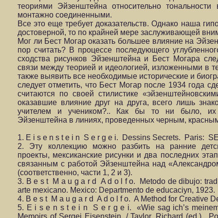
теориями Эйзенштейна относительно тональности 
монтажно соединенными.
Все это еще требует доказательств. Однако наша гип
достоверной, то по крайней мере заслуживающей вни
Мог ли Бест Могар оказать большее влияние на Эйзен
пор считать? В процессе последующего углубленног
сходства рисунков Эйзенштейна и Бест Могара сле
связи между теорией и идеологией, изложенными в те
также выявить все необходимые исторические и биогр
следует отметить, что Бест Могар после 1934 года с
считаются по своей стилистике «эйзенштейновским
оказавшие влияние друг на друга, всего лишь зна
учителем и учеником?.. Как бы то ни было, их
Эйзенштейна в линиях, проведенных черным, красным
1. E i s e n s t e i n S e r g e i. Dessins Secrets. Paris: 
2. Эту коллекцию можно разбить на ранние детск
проекты, мексиканские рисунки и два последних этап
связанным с работой Эйзенштейна над «Александр
(соответственно, части 1, 2 и 3).
3. B e s t M a u g a r d A d o l f o. Metodo de dibujo: tra
arte mexicano. Mexico: Departmento de educaciуn, 1923.
4. B e s t M a u g a r d A d o l f o. A Method for Creativ
5. E i s e n s t e i n S e r g e i. «Wie sag ich’s mein
Memoirs of Sergei Eisenstein. / Taylor, Richard (ed.), Po