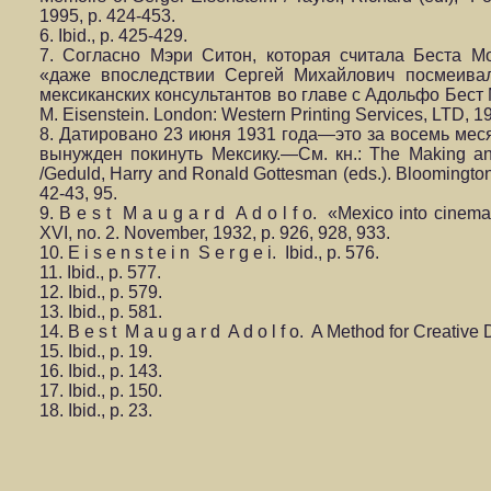
1995, p. 424-453.
6. Ibid., p. 425-429.
7. Согласно Мэри Ситон, которая считала Беста Мо
«даже впоследствии Сергей Михайлович посмеива
мексиканских консультантов во главе с Адольфо Бест Mо
M. Eisenstein. London: Western Printing Services, LTD, 19
8. Датировано 23 июня 1931 года—это за восемь меся
вынужден покинуть Мексику.—См. кн.: The Making an
/Geduld, Harry and Ronald Gottesman (eds.). Bloomington:
42-43, 95.
9. B e s t M a u g a r d A d o l f o. «Mexico into cinema
XVI, no. 2. November, 1932, p. 926, 928, 933.
10. E i s e n s t e i n S e r g e i. Ibid., p. 576.
11. Ibid., p. 577.
12. Ibid., p. 579.
13. Ibid., p. 581.
14. B e s t M a u g a r d A d o l f o. A Method for Creative
15. Ibid., p. 19.
16. Ibid., p. 143.
17. Ibid., p. 150.
18. Ibid., p. 23.