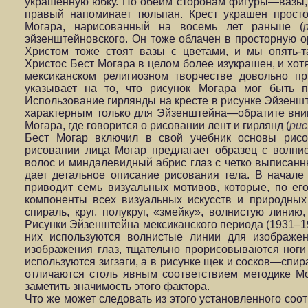
украшенную юбку. По обеим сторонам фигуры—вазы, 
правый напоминает тюльпан. Крест украшен просто
Могара, нарисованный на восемь лет раньше (
эйзенштейновского. Он тоже облачен в просторную 
Христом тоже стоят вазы с цветами, и мы опять-т
Христос Бест Могара в целом более изукрашен, и хот
мексиканском религиозном творчестве довольно п
указывает на то, что рисунок Могара мог быть п
Использование гирлянды на кресте в рисунке Эйзеншт
характерным только для Эйзенштейна—обратите вним
Могара, где говорится о рисовании лент и гирлянд (
рис
Бест Могар включил в свой учебник основы рисо
рисовании лица Могар предлагает образец с волн
волос и миндалевидный абрис глаз с четко выписан
дает детальное описание рисования тела. В начале
приводит семь визуальных мотивов, которые, по ег
компоненты всех визуальных искусств и природных
спираль, круг, полукруг, «змейку», волнистую линию
Рисунки Эйзенштейна мексиканского периода (1931–19
них используются волнистые линии для изображе
изображения глаз, тщательно прорисовываются ноги
используются зигзаги, а в рисунке щек и сосков—спир
отличаются столь явным соответствием методике Мо
заметить значимость этого фактора.
Что же может следовать из этого установленного соо