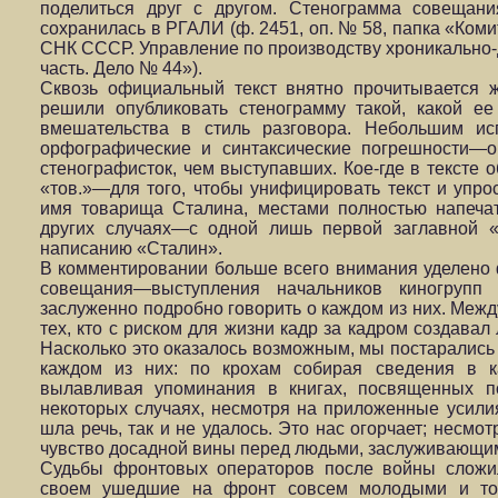
поделиться друг с другом. Cтенограмма совещани
сохранилась в РГАЛИ (ф. 2451, оп. № 58, папка «Ком
СНК СССР. Управление по производству хроникально
часть. Дело № 44»).
Сквозь официальный текст внятно прочитывается 
решили опубликовать стенограмму такой, какой е
вмешательства в стиль разговора. Небольшим ис
орфографические и синтаксические погрешности—о
стенографисток, чем выступавших. Кое-где в тексте 
«тов.»—для того, чтобы унифицировать текст и упрос
имя товарища Сталина, местами полностью напеча
других случаях—с одной лишь первой заглавной 
написанию «Сталин».
В комментировании больше всего внимания уделено
совещания—выступления начальников киногрупп
заслуженно подробно говорить о каждом из них. Межд
тех, кто с риском для жизни кадр за кадром создавал
Насколько это оказалось возможным, мы постарались 
каждом из них: по крохам собирая сведения в к
вылавливая упоминания в книгах, посвященных п
некоторых случаях, несмотря на приложенные усилия,
шла речь, так и не удалось. Это нас огорчает; несмо
чувство досадной вины перед людьми, заслуживающим
Судьбы фронтовых операторов после войны сложил
своем ушедшие на фронт совсем молодыми и то