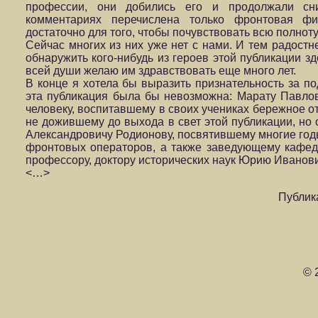
профессии, они добились его и продолжали с
комментариях перечислена только фронтовая фил
достаточно для того, чтобы почувствовать всю полно
Сейчас многих из них уже нет с нами. И тем радостн
обнаружить кого-нибудь из героев этой публикации з
всей души желаю им здравствовать еще много лет.
В конце я хотела бы выразить признательность за по
эта публикация была бы невозможна: Марату Павлов
человеку, воспитавшему в своих учениках бережное от
не дожившему до выхода в свет этой публикации, но 
Александровичу Родионову, посвятившему многие го
фронтовых операторов, а также заведующему кафе
профессору, доктору исторических наук Юрию Иванови
<…>
Публик
© 