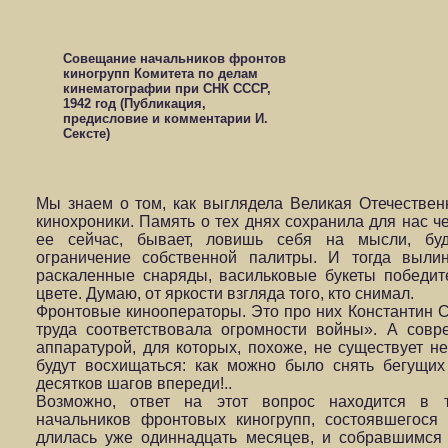
Совещание начальников фронтов
киногрупп Комитета по делам
кинематографии при СНК СССР,
1942 год (Публикация,
предисловие и комментарии И.
Сексте)
Мы знаем о том, как выглядела Великая Отечествен
кинохроники. Память о тех днях сохранила для нас ч
ее сейчас, бывает, ловишь себя на мысли, бу
ограничение собственной палитры. И тогда вылин
раскаленные снаряды, васильковые букеты победит
цвете. Думаю, от яркости взгляда того, кто снимал.
Фронтовые кинооператоры. Это про них Константин 
труда соответствовала огромности войны». А сов
аппаратурой, для которых, похоже, не существует не
будут восхищаться: как можно было снять бегущих 
десятков шагов впереди!..
Возможно, ответ на этот вопрос находится в 
начальников фронтовых киногрупп, состоявшегося
длилась уже одиннадцать месяцев, и собравшимся