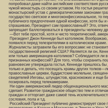
попробовал даже найти английские соответствия русск
чужой монастырь со своим уставом. Но гостья решите
монастырский устав с демократическими законами гр
государство светское и многоконфессиональное, то пе
публичного предпочтения одной конфессии, хотя бы и 
спрашиваю, Президент сам православный? Это, отвечае
запрещает баллотироваться в президенты человеку др
—Вот тебе простой, хотя и чисто теоретический, амер
Президент Джон Кеннеди был католиком. Воображаю, ч
появился перед телезрителями в католическом храме.
Журналисты затравили бы его вопросами: не становит
государственной религией США? Является ли он, Кен
или только американцев-католиков? Соблюдается ли 
признанных конфессий? Для того, чтобы сохранить п
равновесие утверждала гостья, Кеннеди пришлось бы 
только и делать, что посещать храмы других толков—л
православные церкви, буддистские молельни, священ
свидетелей Иеговы, штундистов, краснокожих и еще Бо
позировать перед телекамерами.
Ни один американский лидер общенационального масш
сделает. Развитое гражданское общество тем и отлича
граждан и отторгает даже самоё тень исключительности
сословия, пола и т.д.
Российский Президент публично демонстрирует свое г
православие; в Казани и Махачкале, в Элисте и Улан-У