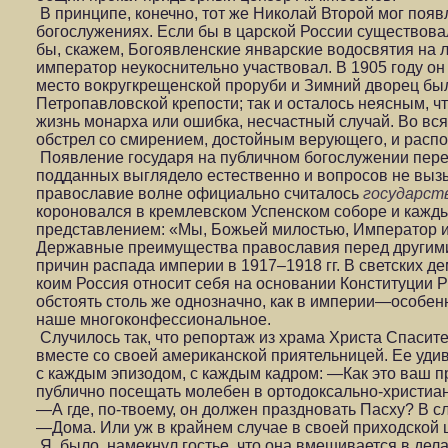
В принципе, конечно, тот же Николай Второй мог появ
богослужениях. Если бы в царской России существова
бы, скажем, Богоявленские январские водосвятия на 
император неукоснительно участвовал. В 1905 году он з
место вокругкрещенской проруби и Зимний дворец бы
Петропавловской крепости; так и осталось неясным,
жизнь монарха или ошибка, несчастный случай. Во вс
обстрел со смирением, достойным верующего, и распо
Появление государя на публичном богослужении пер
подданных выглядело естественно и вопросов не выз
православие волне официально считалось
государст
короновался в кремлевском Успенском соборе и каж
представлением: «Мы, Божьей милостью, Император
Державные преимущества православия перед другими
причин распада империи в 1917–1918 гг. В светских де
коим Россия относит себя на основании Конституции Р
обстоять столь же однозначно, как в империи—особен
наше многоконфессиональное.
Случилось так, что репортаж из храма Христа Спасите
вместе со своей американской приятельницей. Ее удив
с каждым эпизодом, с каждым кадром: —Как это ваш п
публично посещать молебен в ортодоксально-христиа
—А где, по-твоему, он должен праздновать Пасху? В с
—Дома. Или уж в крайнем случае в своей приходской ц
Я, было, намекнул гостье, что она вмешивается в дела