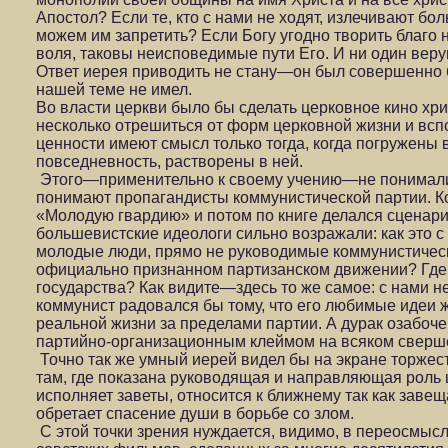
Апостол? Если те, кто с нами не ходят, излечивают бо
можем им запретить? Если Богу угодно творить благо не
воля, таковы неисповедимые пути Его. И ни один вер
Ответ иерея приводить не стану—он был совершенно 
нашей теме не имел.
Во власти церкви было бы сделать церковное кино хри
несколько отрешиться от форм церковной жизни и всп
ценности имеют смысл только тогда, когда погружены
повседневность, растворены в ней.
Этого—применительно к своему учению—не понимали и
понимают пропагандисты коммунистической партии. К
«Молодую гвардию» и потом по книге делался сценари
большевистские идеологи сильно возражали: как это с
молодые люди, прямо не руководимые коммунистическ
официально признанном партизанском движении? Где 
государства? Как видите—здесь то же самое: с нами не
коммунист радовался бы тому, что его любимые идеи 
реальной жизни за пределами партии. А дурак озабоче
партийно-организационным клеймом на всяком сверш
Точно так же умный иерей видел бы на экране торжест
там, где показана руководящая и направляющая роль ц
исполняет заветы, относится к ближнему так как заве
обретает спасение души в борьбе со злом.
С этой точки зрения нуждается, видимо, в переосмыс