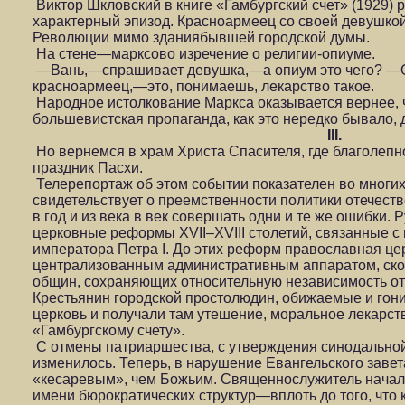
Виктор Шкловский в книге «Гамбургский счет» (1929) 
характерный эпизод. Красноармеец со своей девушко
Революции мимо зданиябывшей городской думы.
На стене—марксово изречение о религии-опиуме.
—Вань,—спрашивает девушка,—а опиум это чего? —О
красноармеец,—это, понимаешь, лекарство такое.
Народное истолкование Маркса оказывается вернее, 
большевистская пропаганда, как это нередко бывало, 
III.
Но вернемся в храм Христа Спасителя, где благолеп
праздник Пасхи.
Телерепортаж об этом событии показателен во многих
свидетельствует о преемственности политики отечеств
в год и из века в век совершать одни и те же ошибки.
церковные реформы XVII–XVIII столетий, связанные с
императора Петра I. До этих реформ православная це
централизованным административным аппаратом, ск
общин, сохраняющих относительную независимость от
Крестьянин городской простолюдин, обижаемые и гон
церковь и получали там утешение, моральное лекарст
«Гамбургскому счету».
С отмены патриаршества, с утверждения синодальной
изменилось. Теперь, в нарушение Евангельского завет
«кесаревым», чем Божьим. Священнослужитель начал 
имени бюрократических структур—вплоть до того, что