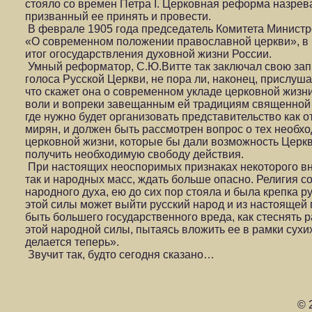
стояло со времен Петра I. Церковная реформа назрев
призванный ее принять и провести.
В феврале 1905 года председатель Комитета Министр
«О современном положении православной церкви», в
итог огосударствления духовной жизни России.
Умный реформатор, С.Ю.Витте так заключал свою запи
голоса Русской Церкви, не пора ли, наконец, прислушат
что скажет она о современном укладе церковной жизн
воли и вопреки завещанным ей традициям священной
где нужно будет организовать представительство как от
мирян, и должен быть рассмотрен вопрос о тех необх
церковной жизни, которые бы дали возможность Церк
получить необходимую свободу действия.
При настоящих неоспоримых признаках некоторого вн
так и народных масс, ждать больше опасно. Религия с
народного духа, ею до сих пор стояла и была крепка р
этой силы может выйти русский народ и из настоящей
быть большего государственного вреда, как стеснять 
этой народной силы, пытаясь вложить ее в рамки сухих
делается теперь».
Звучит так, будто сегодня сказано…
© 