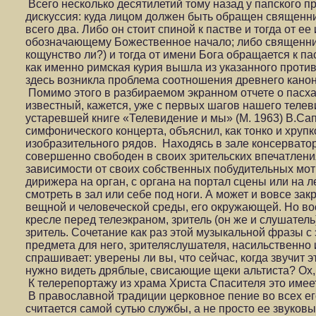
Всего несколько десятилетий тому назад у папского 
дискуссия: куда лицом должен быть обращен священн
всего два. Либо он стоит спиной к пастве и тогда от е
обозначающему Божественное начало; либо священник
кощунство ли?) и тогда от имени Бога обращается к па
как именно римская курия вышла из указанного противо
здесь возникла проблема соотношения древнего кано
Помимо этого в разбираемом экранном отчете о пасха
известный, кажется, уже с первых шагов нашего телев
устаревшей книге «Телевидение и мы» (М. 1963) В.Са
симфонического концерта, объяснил, как тонко и хруп
изобразительного рядов. Находясь в зале консервато
совершенно свободен в своих зрительских впечатления
зависимости от своих собственных побудительных мот
дирижера на орган, с органа на портал сцены или на л
смотреть в зал или себе под ноги. А может и вовсе зак
вещной и человеческой среды, его окружающей. Но во
кресле перед телеэкраном, зритель (он же и слушатель
зритель. Сочетание как раз этой музыкальной фразы 
предмета для него, зрителяслушателя, насильственно
спрашивает: уверены ли вы, что сейчас, когда звучит 
нужно видеть дряблые, свисающие щеки альтиста? Ох,
К телерепортажу из храма Христа Спасителя это имее
В православной традиции церковное пение во всех ег
считается самой сутью службы, а не просто ее звуко