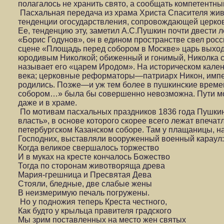
полагалось не хранить свято, а сообщать компетентны
Пасхальная передача из храма Христа Спасителя жив
тенденции огосударствления, сопровождающей церков
Ее, тенденцию эту, заметил А.С.Пушкин почти двести 
«Борис Годунов», он в едином пространстве свел рос
сцене «Площадь перед собором в Москве» царь выходи
юродивым Николкой; обиженный и гонимый, Николка с
называет его «царем Иродом». На историческом кале
века; церковные реформаторы—патриарх Никон, импер
родились. Позже—и уж тем более в пушкинские вре
собором…» была бы совершенно невозможна. Пути мо
даже и в храме.
По мотивам пасхальных праздников 1836 года Пушки
власть», в основе которого скорее всего лежат впеча
петербургском Казанском соборе. Там у плащаницы, 
Господних, выставляли вооруженный военный караул:
Когда великое свершалось торжество
И в муках на кресте кончалось Божество
Тогда по сторонам животворяща древа
Мария-грешница и Пресвятая Дева
Стояли, бледные, две слабые жены
В неизмеримую печаль погружены.
Но у подножия теперь Креста честного,
Как будто у крыльца правителя градского
Мы зрим поставленных на место жен святых