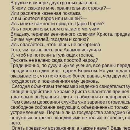
В ружье и кивере двух грозных часовых.
К чему, скажите мне, хранительная стража?—
Или распятие казенная поклажа
И вы боитеся воров или мышей?—
Иль мните важности придать Царю Царей?
Иль покровительством спасаете могучим
Владыку, тернием венчанного колючим Христа, преда
Бичам мучителей, гвоздям и копию?
Иль опасаетесь, чтоб чернь не оскорбила
Того, чья казнь весь род Адамов искупила
И, чтоб не потеснить гуляющих господ
Пускать не велено сюда простой народ?
Традиционно, по духу и букве учения, все равны перед
юродивого в один ряд с царем Борисом. Но уже в дав
оказывается, что некоторые более равны, чем другие. 
государство и подчиненная ему церковь.
Сегодня объективы телекамер надежно свидетельству
священнодействие в храме Христа Спасителя пришел н
тщательно выбранная элита, снабженная спецпропуск
Тем самым церковная служба уже заранее готовилась к
свободное собрание верующих, объединенных только 
устремлениями. Первые лица государства заведомо б
ненужных встреч» с юродивыми не только в соборе, но
него.
Опять предвижу возражение: а какже иначе? Ведь пе