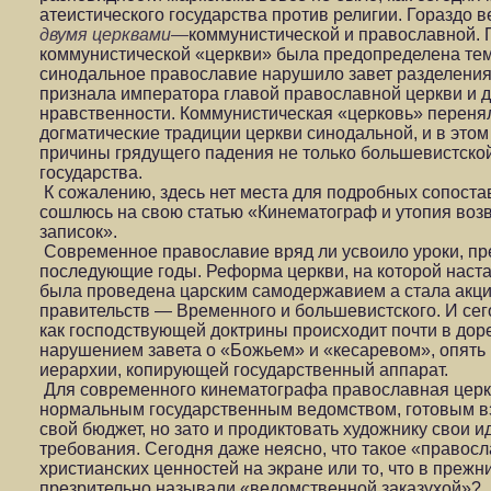
атеистического государства против религии. Гораздо в
двумя церквами—
коммунистической и православной.
коммунистической «церкви» была предопределена тем
синодальное православие нарушило завет разделения
признала императора главой православной церкви и д
нравственности. Коммунистическая «церковь» переня
догматические традиции церкви синодальной, и в этом
причины грядущего падения не только большевистской 
государства.
К сожалению, здесь нет места для подробных сопост
сошлюсь на свою статью «Кинематограф и утопия воз
записок».
Современное православие вряд ли усвоило уроки, пр
последующие годы. Реформа церкви, на которой наста
была проведена царским самодержавием а стала акци
правительств — Временного и большевистского. И се
как господствующей доктрины происходит почти в д
нарушением завета о «Божьем» и «кесаревом», опять
иерархии, копирующей государственный аппарат.
Для современного кинематографа православная церко
нормальным государственным ведомством, готовым в
свой бюджет, но зато и продиктовать художнику свои 
требования. Сегодня даже неясно, что такое «право
христианских ценностей на экране или то, что в прежн
презрительно называли «ведомственной заказухой»?