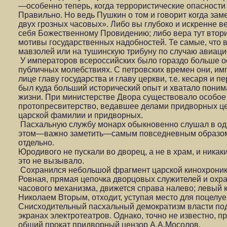
—особенно теперь, когда террористические опасности 
Правильно. Но ведь Пушкин о том и говорит когда заме
двух грозных часовых». Либо вы глубоко и искренне ве
себя Божественному Провидению; либо вера тут втори
мотивы государственных надобностей. Те самые, что 
мавзолей или на тушинскую трибуну по случаю авиаци
У императоров всероссийских было гораздо больше о
публичных молебствиях. С петровских времен они, и
лице главу государства и главу церкви, т.е. кесаря и 
был куда больший исторический опыт и хватало поним
жизни. При министерстве Двора существовало особо
протопресвитерство, ведавшее делами придворных це
царской фамилии и придворных.
Пасхальную службу монарх обыкновенно слушал в од
этом—важно заметить—самым повседневным образом 
отдельно.
Юродивого не пускали во дворец, а не в храм, и ника
это не вызывало.
Сохранился небольшой фрагмент царской кинохроники
Ровная, прямая цепочка дворцовых служителей и охр
часового механизма, движется справа налево; левый к
Николаем Вторым, отходит, уступая место для поцелу
Снисходительный пасхальный демократизм власти под
экранах электротеатров. Однако, точно не известно, п
общий прокат придворный цензор А.А.Мосолов.