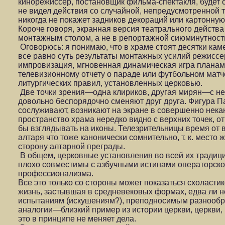
кинорежиссер, постановщик фильма-спектакля, будет о
не видел действия со случайной, непредусмотренной т
никогда не покажет задников декораций или картонную
Короче говоря, экранная версия театрального действ
монтажным столом, а не в репортажной сиюминутност
Оговорюсь: я понимаю, что в храме стоят десятки камер
все равно суть результаты монтажных усилий режисс
импровизация, мгновенная динамическая игра планами
телевизионному отчету о параде или футбольном матч
литургических правил, установленных церковью.
Две точки зрения—одна клириков, другая мирян—с н
довольно беспорядочно сменяют друг друга. Фигура Па
сослуживают, возникают на экране в совершенно нека
пространство храма нередко видно с верхних точек, от
бы взглядывать на иконы. Телезрительницы время от 
алтаря что тоже канонически сомнительно, т. к. мес
сторону алтарной преграды.
В общем, церковные установления во всей их традиц
плохо совместимы с азбучными истинами операторско
профессионализма.
Все это только со стороны может показаться схоластик
жизнь, застывшая в средневековых формах, едва ли 
испытаниям (искушениям?), преподносимым разнооб
аналогии—близкий пример из истории церкви, церкви, 
это в принципе не меняет дела.