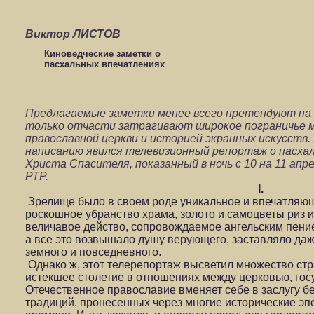
Виктор ЛИСТОВ
Киноведческие заметки о
пасхальных впечатлениях
Предлагаемые заметки менее всего претендуют на 
только отчасти затрагивают широкое пограничье м
православной церкви и историей экранных искусств
написанию явился телевизионный репортаж о пасхал
Христа Спасителя, показанный в ночь с 10 на 11 апр
РТР.
I.
Зрелище было в своем роде уникальное и впечатляющ
роскошное убранство храма, золото и самоцветы риз 
величавое действо, сопровождаемое ангельским пение
а все это возвышало душу верующего, заставляло даже
земного и повседневного.
Однако ж, этот телерепортаж высветил множество стр
истекшее столетие в отношениях между церковью, гос
Отечественное православие вменяет себе в заслугу б
традиций, пронесенных через многие исторические эп