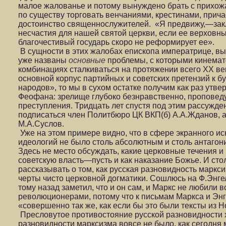
малое жалованье и потому вынуждено брать с прихожа
по существу торговать венчаниями, крестинами, причас
достоинство священнослужителей. «Я предвижу,—за
несчастия для нашей святой церкви, если ее верхов
благочестивый государь скоро не реформирует ее».
В сущности в этих жалобах епископа императрице, в
уже названы
основные
проблемы, с которыми кинемат
комбинациях сталкиваться на протяжении всего ХХ ве
основной корпус партийных и советских претензий к б
народов», то мы в сухом остатке получим как раз ут
Феофана: зрелище глубоко безнравственно, проповедуе
преступления. Тридцать лет спустя под этим рассужде
подписаться член Политбюро ЦК ВКП(б) А.А.Жданов, а
М.А.Суслов.
Уже на этом примере видно, что в сфере экранного ис
идеологий не было столь абсолютным и столь антагони
Здесь не место обсуждать, какие церковные течения и
советскую власть—пусть и как наказание Божье. И сто
рассказывать о том, как русская разновидность маркс
черты чисто церковной догматики. Сошлюсь на Ф.Энге
тому назад заметил, что и он сам, и Маркс не любили в
революционерами, потому что к письмам Маркса и Энг
«совершенно так же, как если бы это были тексты из Н
Пресловутое противостояние русской разновидности х
разновидности марксизма вовсе не было, как сегодня 