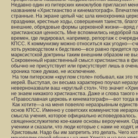
Недавно один из питерских киноклубов пригласил меня
названием «Христианство и кинематограф». Впечатлен
странные. На экране целый час шла кинохроника цер
праздники, крестные ходы, совершения таинств, благо
внешние, обрядовые формы церковной жизни—вряд ли
христианская ценность. Мне вспомнились недоброй па
времен, где лидировал, например, репортаж с очередн
КПСС. К коммунизму можно относиться как угодно—счи
хоть руководством к бедствию—все равно придется пр
марксистской доктрины таким внешним образом не выяв
Сокровенный нравственный смысл христианства в фи
обычно не присутствует или присутствует лишь в очен
хроника тоже думаю, не исключение.
На том питерском «круглом столе» побывал, как это т
иерей. Выступая, он весьма характерно поучал нера
неверноназвали ваш «круглый стол». Что значит «Хр
не знаем никакого христианства. Даже и слова такого 
«Православная церковь и кинематограф»—вот тогда в
Как хотите—а на меня повеяло неразрывным единств
основ КПСС. Именно у советских коммунистов иерарх
смысла учения, которое официально исповедовалось
священнослужителю кое-какие основы вероучения. О
ученики и сказали, что люди которые с нами не ходят
Христовым. Надо бы им запретить это делать. Чего хо
монополии своей общины на имя Христа и на все хрис