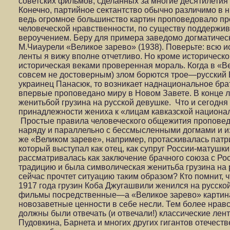
советских фильмов, сделанных за многие десятилетия
Конечно, партийное сектантство обычно различимо в 
ведь огромное большинство картин проповедовало п
человеческой нравственности, по существу поддержи
вероучением. Беру для примера заведомо догматичес
М.Чиаурели «Великое зарево» (1938). Поверьте: всю 
ленты я вижу вполне отчетливо. Но кроме историческо
историческая веками проверенная мораль. Когда в «Ве
совсем не достоверным) злом борются трое—русский 
украинец Панасюк, то возникает наднациональное брат
впервые проповедано миру в Новом Завете. В конце л
женитьбой грузина на русской девушке. Что и сегодн
принадлежности жениха к «лицам кавказской национа
Простые правила человеческого общежития проповед
наряду и параллельно с бессмысленными догмами и 
же «Великом зареве», например, протаскивалась патр
который выступал как отец, как супруг России-матушк
рассматривалась как заключение брачного союза с Рос
традицию и была символическая женитьба грузина на р
сейчас прочтет ситуацию таким образом? Кто помнит, 
1917 года грузин Коба Джугашвили женился на русск
фильмы посредственные—а «Великое зарево» картин
новозаветные ценности в себе несли. Тем более нрав
должны были отвечать (и отвечали!) классические ле
Пудовкина, Барнета и многих других гигантов отечеств