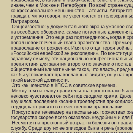
иначе, чем в Москве и Петербурге. По всей стране су
конфессиональное меньшинство—атеисты. Авторитет 
граждан, мягко говоря, не укрепляется от телеэкранн
Патриархом.
Общеизвестно: у документального экрана ужасное св
на всеобщее обозрение, самые потаенные движения 
и устремления. Это еще раз подтвердилось, когда в х
попал новоиспеченный глава правительства. Премьер
православие от рождения. Имя его отца, героя войны,
«Российской еврейской энциклопедии». По конституции
здравому смыслу, эти национально-конфессиональные
препятствия для занятия второго по значению поста в
общественный климат нынче таков, что власть, предъ
как бы успокаивает православных: видите, он у нас кр
такой высокой должности.
Это как членство в КПСС в советские времена.
Между тем на главу правительства просто жалко было
неловко чувствовал он себя под сводами храма. Даже 
научился: последнее касание троеперстия приходилось 
сердцу, как принято в отечественном православии.
Присутствие телекамер на пасхальных торжествах р
государства скорее всего оказалось неудобным и для 
Несмотря на преклонный возраст и болезни он прави
службу. Среди других ее эпизодов была и речь (пропо