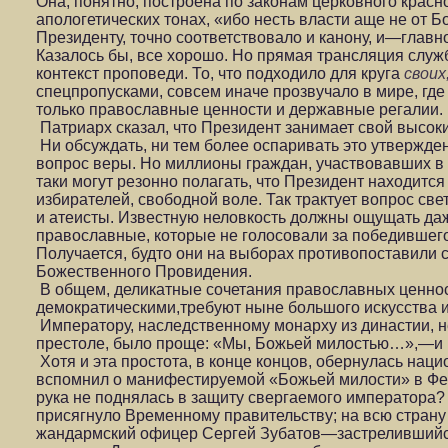
Она, понятно, построена по законам церковного крас
апологетических тонах, «ибо несть власти аще не от Бо
Президенту, точно соответствовало и канону, и—гла
Казалось бы, все хорошо. Но прямая трансляция служ
контекст проповеди. То, что подходило для круга
своих
спецпропусками, совсем иначе прозвучало в мире, гд
только православные ценности и державные регалии.
Патриарх сказал, что Президент занимает свой высок
Ни обсуждать, ни тем более оспаривать это утвержден
вопрос веры. Но миллионы граждан, участвовавших в 
таки могут резонно полагать, что Президент находится
избирателей, свободной воле. Так трактует вопрос све
и атеисты. Известную неловкость должны ощущать да
православные, которые не голосовали за победившег
Получается, будто они на выборах противопоставили 
Божественного Провидения.
В общем, деликатные сочетания православных ценнос
демократическими,требуют ныне большого искусства и
Императору, наследственному монарху из династии, 
престоле, было проще: «Мы, Божьей милостью…»,—и в
Хотя и эта простота, в конце концов, обернулась наци
вспомнил о манифестируемой «Божьей милости» в Фев
рука не поднялась в защиту свергаемого императора?
присягнуло Временному правительству; на всю стран
жандармский офицер Сергей Зубатов—застрелившийся