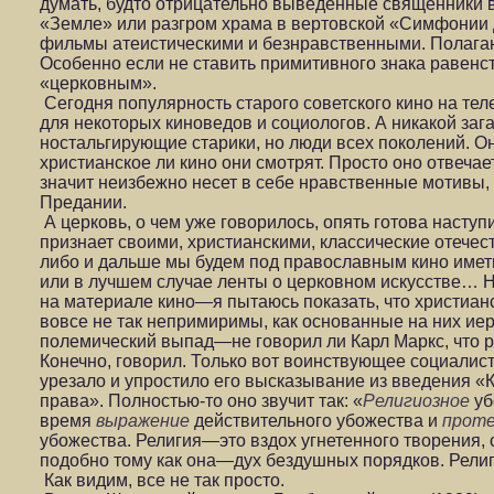
думать, будто отрицательно выведенные священники 
«Земле» или разгром храма в вертовской «Симфонии 
фильмы атеистическими и безнравственными. Полагаю,
Особенно если не ставить примитивного знака равенс
«церковным».
Сегодня популярность старого советского кино на тел
для некоторых киноведов и социологов. А никакой загад
ностальгирующие старики, но люди всех поколений. Он
христианское ли кино они смотрят. Просто оно отвечае
значит неизбежно несет в себе нравственные мотивы,
Предании.
А церковь, о чем уже говорилось, опять готова наступи
признает своими, христианскими, классические отече
либо и дальше мы будем под православным кино иметь
или в лучшем случае ленты о церковном искусстве… 
на материале кино—я пытаюсь показать, что христиан
вовсе не так непримиримы, как основанные на них ие
полемический выпад—не говорил ли Карл Маркс, что р
Конечно, говорил. Только вот воинствующее социалист
урезало и упростило его высказывание из введения «
права». Полностью-то оно звучит так: «
Религиозное
уб
время
выражение
действительного убожества и
прот
убожества. Религия—это вздох угнетенного творения,
подобно тому как она—дух бездушных порядков. Рели
Как видим, все не так просто.