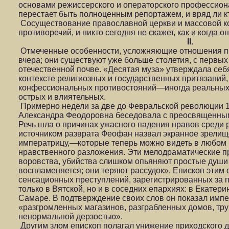
основами режиссерского и операторского профессион
перестает быть полноценным репортажем, и вряд ли кт
Сосуществование православной церкви и массовой ко
противоречий, и никто сегодня не скажет, как и когда 
II.
Отмеченные особенности, усложняющие отношения пр
вчера; они существуют уже больше столетия, с первы
отечественной почве. «Десятая муза» утверждала себ
контексте религиозных и государственных притязаний
конфессиональных противостояний—иногда реальных,
острых и влиятельных.
Примерно недели за две до Февральской революции 
Александра Феодоровна беседовала с преосвященны
Речь шла о причинах ужасного падения нравов среди
источником разврата Феофан назвал экранное зрели
императрицу,—которые теперь можно видеть в любом 
нравственного разложения. Эти мелодраматические п
воровства, убийства слишком опьяняют простые души
воспламеняется; они теряют рассудок». Епископ этим
сенсационных преступлений, зарегистрированных за 
только в Вятской, но и в соседних епархиях: в Екатери
Самаре. В подтверждение своих слов он показал имп
«разгромленных магазинов, разграбленных домов, тру
ненормальной дерзостью».
Другим злом епископ полагал унижение приходского д