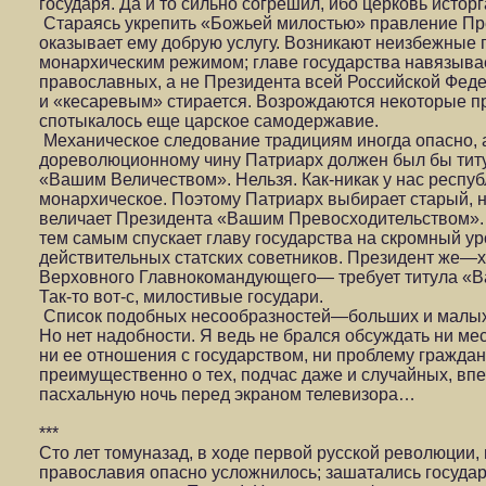
государя. Да и то сильно согрешил, ибо церковь исторг
Стараясь укрепить «Божьей милостью» правление Пре
оказывает ему добрую услугу. Возникают неизбежные 
монархическим режимом; главе государства навязыва
православных, а не Президента всей Российской Фед
и «кесаревым» стирается. Возрождаются некоторые пр
спотыкалось еще царское самодержавие.
Механическое следование традициям иногда опасно, а
дореволюционному чину Патриарх должен был бы тит
«Вашим Величеством». Нельзя. Как-никак у нас респуб
монархическое. Поэтому Патриарх выбирает старый, н
величает Президента «Вашим Превосходительством»
тем самым спускает главу государства на скромный у
действительных статских советников. Президент же—х
Верховного Главнокомандующего— требует титула «В
Так-то вот-с, милостивые государи.
Список подобных несообразностей—больших и малы
Но нет надобности. Я ведь не брался обсуждать ни ме
ни ее отношения с государством, ни проблему граждан
преимущественно о тех, подчас даже и случайных, впе
пасхальную ночь перед экраном телевизора…
***
Сто лет томуназад, в ходе первой русской революции,
православия опасно усложнилось; зашатались государ