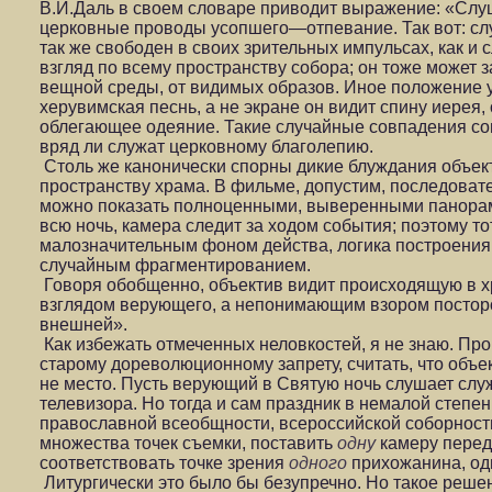
В.И.Даль в своем словаре приводит выражение: «Слу
церковные проводы усопшего—отпевание. Так вот: сл
так же свободен в своих зрительных импульсах, как и
взгляд по всему пространству собора; он тоже может з
вещной среды, от видимых образов. Иное положение у
херувимская песнь, а не экране он видит спину иерея,
облегающее одеяние. Такие случайные совпадения с
вряд ли служат церковному благолепию.
Столь же канонически спорны дикие блуждания объек
пространству храма. В фильме, допустим, последоват
можно показать полноценными, выверенными панорам
всю ночь, камера следит за ходом события; поэтому т
малозначительным фоном действа, логика построения 
случайным фрагментированием.
Говоря обобщенно, объектив видит происходящую в 
взглядом верующего, а непонимающим взором посторо
внешней».
Как избежать отмеченных неловкостей, я не знаю. Про
старому дореволюционному запрету, считать, что объе
не место. Пусть верующий в Святую ночь слушает служ
телевизора. Но тогда и сам праздник в немалой степе
православной всеобщности, всероссийской соборности
множества точек съемки, поставить
одну
камеру перед
соответствовать точке зрения
одного
прихожанина, од
Литургически это было бы безупречно. Но такое решен