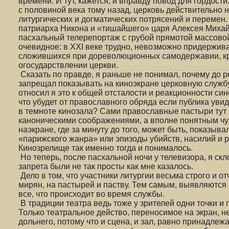
времени. И тут, кажется, и вправду повод для гордости
с половиной века тому назад, церковь действительно 
литургических и догматических потрясений и перемен.
патриарха Никона и «тишайшего» царя Алексея Михай
пасхальный телерепортаж с грубой прямотой массово
очевидное: в XXI веке трудно, невозможно придержива
сложившихся при дореволюционных самодержавии, кр
огосударствлении церкви.
Сказать по правде, я раньше не понимал, почему до р
запрещал показывать на киноэкране церковную служб
относил я это к общей отсталости и реакционности си
что убудет от православного обряда если публика увид
в темноте кинозала? Сами православные пастыри тут 
каноническими соображениями, а вполне понятным чу
наэкране, где за минуту до того, может быть, показы
«парижского жанра» или эпизоды убийств, насилий и 
Кинозрелище так именно тогда и понималось.
Но теперь, после пасхальной ночи у телевизора, я скл
запрета были не так просты как мне казалось.
Дело в том, что участники литургии весьма строго и о
мирян, на пастырей и паству. Тем самым, выявляются и
все, что происходит во время службы.
В традиции театра ведь тоже у зрителей одни точки и 
Только театральное действо, переносимое на экран, н
дольнего, потому что и сцена, и зал, равно принадлеж