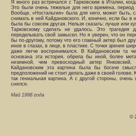
Я много раз встречался с Тарковским в Италии, когд
Это были очень тяжелые для него времена, период 
Вообще, «Ностальгия» была для него, может быть, с
снимать в ней Кайдановского. И, конечно, если бы в 
была бы совсем другая. Нельзя сказать: лучше или х
Тарковскому сделать не удалось. Это трагедия 
переделывать свой замысел. Но я уверен, что он пер
бы по-другому, потому что его главный актер был др
иное в глазах, в лице, в пластике. С точки зрения ши
даже легче воспринимался. В Кайдановском та че
основана эта история, обрела бы иной, более мет
неземной, чем превосходный актер Янковский.
Кайдановским эта картина была бы богаче смыс
предположений не стоит делать даже в своей голове. Ка
так гениальная картина. А с другой стороны, очень 
снялся.
Май 1998 года
© 