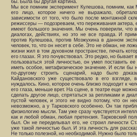
бы. Была бы другая картина.
Мы все помним эксперимент Кулешова, помним, как 
его лицо, которое ничего не выражало, обретал
зависимости от того, что было после монтажной ск
режиссеры — подозреваем, что переживания актера, е
имеют большого значения. Мы очень поверили, что в
диалогах, действиях, но это не все правда. И при
против Кулешова, против Мозжухина в данном экспе
человек, то, что он несет в себе. Это не обман, не ло
жизни жил в том духовном пространстве, печать котор
его глазах. Я это почувствовал. Это редко, но бывает 
пользоваться этой личностью, он умел поставить ее 
иметь особое, метафизическое значение. И если бы н
по-другому строить сценарий, надо было дока
Кайдановского уже существовало в его взгляде, 
нуждалось. Кино, которое очень близко подходит к че
его глаза, меньше врет. На сцене, в театре еще можн
сделать другое лицо, спрятаться за репликами и диал
пустой человек, и этого не видно потому, что он не
невозможно, а у Тарковского особенно. Он так прибл
физиологию мысли. Там уже сразу чувствуется интелле
как и любой обман, любая претензия. Тарковский пол
был. Он не переделывал его, не строил личности Ст
уже такой личностью был. И эта личность для расска
Не только полезной, но необходимой. Нужно было тол