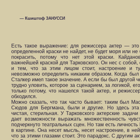
— Кшиштоф ЗАНУССИ
Есть такое выражение: для режиссера актер — это 
определенной краски не найдет, не будет моря или не
покрасить, потому что нет этой краски. Кайдано
важнейшей краской для Тарковского. Он нес с собой,
и тем, что за этим лицом стоит, настроение и т
невозможно определить никаким образом. Когда был т
Сталкер имел такое значение. А если бы был другой че
трудно уловить, которое за сценарием, за логикой, е
только потому, что нашелся такой актер, и режиссер
обходился.
Можно сказать, что так часто бывает: таким был М
Сюдов для Бергмана, были и другие. Но здесь эта 
чистая, стерильная. У Тарковского актерские задачи
дает возможности выражать множественность чувс
подчеркнуто театральных сцен. Но там есть личность 
в картине. Она несет мысль, несет настроение, в не
что за этими глазами стоит. Это парадокс. С другим 