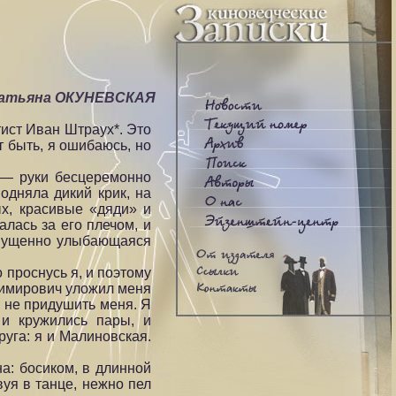
Татьяна ОКУНЕВСКАЯ
тист Иван Штраух*. Это
 быть, я ошибаюсь, но
» — руки бесцеремонно
одняла дикий крик, на
ых, красивые «дяди» и
алась за его плечом, и
 смущенно улыбающаяся
 проснусь я, и поэтому
адимирович уложил меня
бы не придушить меня. Я
 и кружились пары, и
уга: я и Малиновская.
на: босиком, в длинной
уя в танце, нежно пел