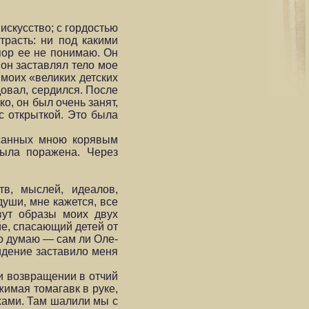
скусство; с гордостью
трасть: ни под какими
пор ее не понимаю. Он
 он заставлял тело мое
моих «великих детских
довал, сердился. После
о, он был очень занят,
с открыткой. Это была
исанных мною корявым
была поражена. Через
в, мыслей, идеалов,
души, мне кажется, все
вут образы моих двух
йе, спасающий детей от
то думаю — сам ли Оле-
видение заставило меня
ри возвращении в отчий
жимая томагавк в руке,
хами. Там шалили мы с