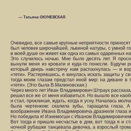
— Татьяна ОКУНЕВСКАЯ
Очевидно, все самые крупные неприятности приносят в
был человек широчайшей, львиной натуры, с умной г
в моей душе он живет как одна из самых одаренных на
Это случилось ночью. Мне было десять лет. Я прос
вынули меня из кровати и куда-то понесли. Будучи 
который дверь навстречу нам распахнулась — и вор
«тети». Растерявшись, я кинулась искать защиты у св
тогда моим глазам предстал иной мир: на диване в
«тетя». (Это была В.Малиновская.)
Через много лет Иван Владимирович Штраух рассказал 
решил все же от меня избавиться. Но вышло все наоб
и стал, проклиная, ждать, когда я усну. Началась молч
была чертенком: скалила зубы, таращила глаза. 
воображение Ивана Владимировича дразнили глаза и 
Но победила я! Изнемогши с Иваном Владимировичем в
Вот тогда и пришло несчастье в дом, вот тогда я и с
ночной рубашке танцевала девочка, а взрослый грома