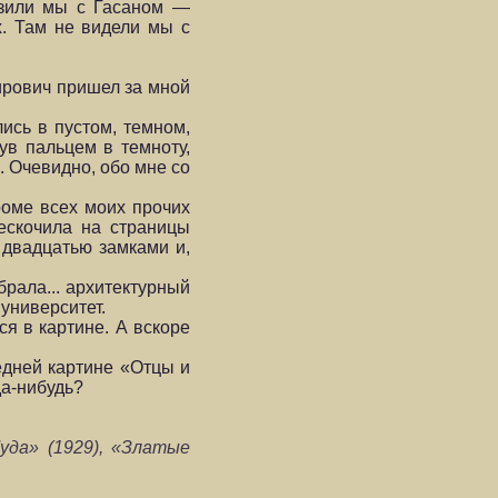
азили мы с Гасаном —
. Там не видели мы с
мирович пришел за мной
ись в пустом, темном,
ув пальцем в темноту,
. Очевидно, обо мне со
роме всех моих прочих
рескочила на страницы
 двадцатью замками и,
рала... архитектурный
университет.
я в картине. А вскоре
едней картине «Отцы и
да-нибудь?
уда» (1929), «Златые