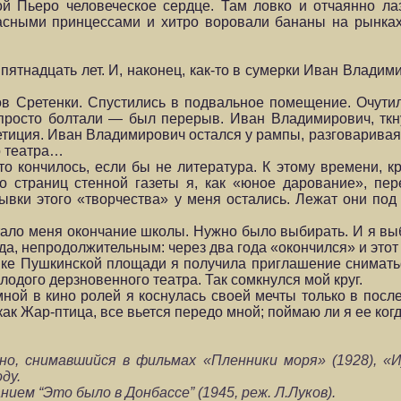
зой Пьеро человеческое сердце. Там ловко и отчаянно л
асными принцессами и хитро воровали бананы на рынках
пятнадцать лет. И, наконец, как-то в сумерки Иван Влади
в Сретенки. Спустились в подвальное помещение. Очутил
просто болтали — был перерыв. Иван Владимирович, ткн
етиция. Иван Владимирович остался у рампы, разговаривая
о театра…
то кончилось, если бы не литература. К этому времени, к
со страниц стенной газеты я, как «юное дарование», пе
ывки этого «творчества» у меня остались. Лежат они под
тало меня окончание школы. Нужно было выбирать. И я выб
а, непродолжительным: через два года «окончился» и этот 
ке Пушкинской площади я получила приглашение сниматьс
лодого дерзновенного театра. Так сомкнулся мой круг.
мной в кино ролей я коснулась своей мечты только в посл
как Жар-птица, все вьется передо мной; поймаю ли я ее ког
о, снимавшийся в фильмах «Пленники моря» (1928), «И
оду.
ием “Это было в Донбассе” (1945, реж. Л.Луков).