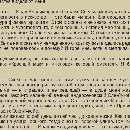
астья видели от меня.
тет» — Иван Владимирович Штраух. Он учил меня уважать и
ленности в искусство — это была умная и благородная с
куря фимиам артистам. Этой стороны я не знала и до сих 
мать и чувствовать то, о чем поешь. Он ставил мне танцы,
выступлениях. Он был моим наставником. Он был хозяином 
 в какие-то страшные и неведомые «дали», требовал, него
была написать ему немедленно открытку (мы виделись редк
то не понравилось и почему? И горе мне, если я медлила 
адимировича, он показал мне две таких открытки, нап
клях «Красный мак» и «Человек, который смеется». Я 
... Сколько для меня за этим сухим названием чувст
сумею ли я внятно рассказать об этом: касаться вопросов 
стными — и страшно, и не решишь!) — в душе моей жи
ьное. Какой-то маленький вечный андерсеновский Оле-Луко
роторенной дороги в искусстве. Он — откровение. И я час
драсту, а ему к взрослым запрещено ходить, или само Про
ться с Оле-Лукойе.
оим жилам по сей день, по сей час, до конца жизни. Как п
ию на улице Горького, тогда еще на Тверской улице. Там, с
ечу с Гайаватой — Иваном Владимировичем — со злыми ду