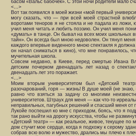
басом «Вальс бабочек». С этой ночи родители мало сч
<…>
Вот так появился в моей жизни «мой первый универси
могу сказать, что — при всей моей страстной влюб
воротами теноров я не стояла и не падала из ложи, 
учил меня читать и любить поэзию. Он учил меня пони
«думать» в танце. Он бывал на всех моих школьных 
тайн». Он всегда был мною недоволен. Он тянул меня
каждого впервые виденного мною спектакля я должна 
он начал сниматься в кино), что мне понравилось, ч
мучительная школа.
Совсем недавно, в Киеве, перед смертью Ивана Вл
детским почерком двенадцать лет назад о спекта
двенадцать лет это поражает.
<…>
Моим вторым университетом был «Детский театр»
разочарований, горя — жизнь! В душе моей (не знаю, 
равно что взяться за задачу со многими неизве
университетов. Штраух для меня — как что-то ирреал
неправильных, пагубных решений и спасший меня от п
Лукойе поспешил ко мне с приходом, боясь, что я по
так рано выйти на дорогу искусства, чтобы не размину
«Детский театр» — как реальное, живое, текущее по м
дом стучит мое сердце, когда я подхожу к серому здан
собрав всю волю и мужество, дрались мы плечо к пл