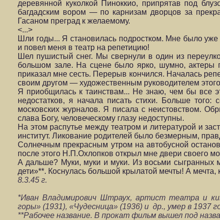
деревянной куколкой Пиноккио, припрятав под блу
багдадским вором — по карнизам дворцов за прекр
Гасаном преград к желаемому.
<...>
Шли годы... Я становилась подростком. Мне было уже 
и повел меня в театр на репетицию!
Шел пушистый снег. Мы свернули в один из переулко
большом зале. На сцене было ярко, шумно, актеры 
приказал мне сесть. Перерыв кончился. Началась реп
своим другом — художественным руководителем этог
Я приобщилась к таинствам... Не знаю, чем бы все э
недостатков, я начала писать стихи. Больше того: 
московских журналов. Я писала с неистовством. Обр
слава Богу, человеческому глазу недоступны.
На этом распутье между театром и литературой и зас
институт. Ликование родителей было безмерным, правд
Солнечным прекрасным утром на автобусной останов
после этого Н.П.Охлопков открыл мне двери своего мо
А дальше? Муки, муки и муки. Из восьми сыгранных 
дети»**. Коснулась большой крылатой мечты! А мечта, 
8.3.45 г.
*
Иван Владимирович Штраух
, артист театра и кин
горы» (1931), «Чудесница» (1936) и др., умер в 1937 г
**Рабочее название. В прокат фильм вышел под назван