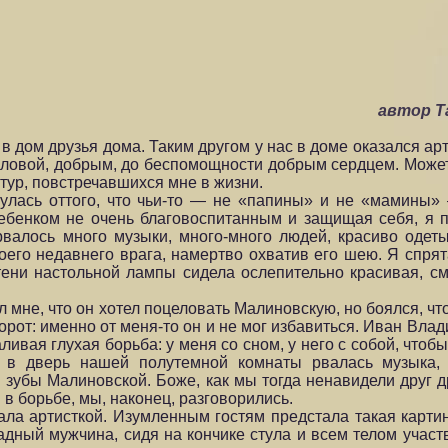
автор 
 дом друзья дома. Таким другом у нас в доме оказался ар
оловой, добрым, до беспомощности добрым сердцем. Может
тур, повстречавшихся мне в жизни.
нулась оттого, что чьи-то — не «папины» и не «мамины
ребенком не очень благовоспитанным и защищая себя, я п
валось много музыки, много-много людей, красиво одет
оего недавнего врага, намертво охватив его шею. Я спрят
 тени настольной лампы сидела ослепительно красивая,
мне, что он хотел поцеловать Малиновскую, но боялся, что
орот: именно от меня-то он и не мог избавиться. Иван Вл
аливая глухая борьба: у меня со сном, у него с собой, что
А в дверь нашей полутемной комнаты рвалась музыка,
зубы Малиновской. Боже, как мы тогда ненавидели друг др
 борьбе, мы, наконец, разговорились.
тала артисткой. Изумленным гостям предстала такая карти
дный мужчина, сидя на кончике стула и всем телом участв