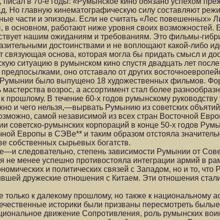
т, писал в 70-е годы: «Румынское кино обязано успехом пре
т.д. Но главную кинематографическую силу составляют реж
ьные части и эпизоды. Если не считать «Лес повешенных» 
 в основном, работают ниже уровня своих возможностей. Б
етствует нашим ожиданиям и требованиям. Это фильмы-гиб
азительными достоинствами и не воплощают какой-либо ид
ует связующая основа, которая могла бы придать смысл и до
кую ситуацию в румынском кино спустя двадцать лет после
предпосылками, оно отставало от других восточноевропей
 в Румынии было выпущено 18 художественных фильмов. Фо
ь мастерства возрос, а ассортимент стал более разнообраз
 к прошлому. В течение 60-х годов румынскому руководст
ожно и чего нельзя,—вырвать Румынию из советских объятий
озможно, самой независимой из всех стран Восточной Евро
ии советско-румынских корпораций в конце 50-х годов Рум
чной Европы в СЭВе** и таким образом отстояла значител
ве собственных сырьевых богатств.
ле—и следовательно, степень зависимости Румынии от Сов
ия не менее успешно противостояла интеграции армий в ра
ономических и политических связей с Западом, но и то, что
ившей дружеские отношения с Китаем. Эти отношения стали
е только к далекому прошлому, но также к национальному а
течественные историки были призваны пересмотреть былые
циональное движение Сопротивления, роль румынских воин