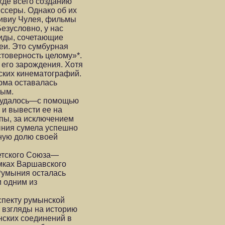
жде всего созданию
иссеры. Однако об их
Ливиу Чулея, фильмы
езусловно, у нас
риды, сочетающие
еи. Это сумбурная
стоверность целому»*.
 его зарождения. Хотя
ских кинематографий.
рма оставалась
ным.
ву удалось—с помощью
 и вывести ее на
пы, за исключением
ыния сумела успешно
ьную долю своей
етского Союза—
мках Варшавского
 Румыния осталась
 одним из
спекту румынской
 взгляды на историю
ских соединений в