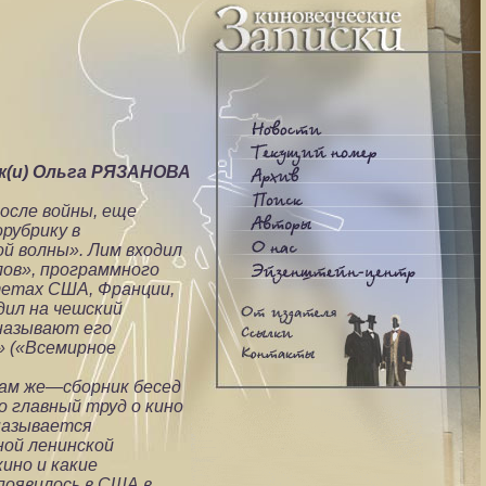
к(и) Ольга РЯЗАНОВА
после войны, еще
рубрику в
й волны». Лим входил
лов», программного
итетах США, Франции,
дил на чешский
 называют его
» («Всемирное
там же—сборник бесед
о главный труд о кино
называется
ной ленинской
кино и какие
появилось в США в