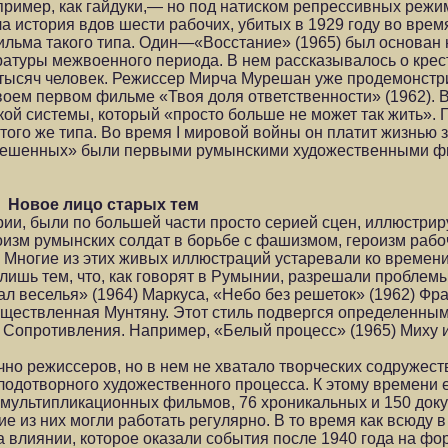
пример, как гайдуки,— но под натиском репрессивных режим
история вдов шести рабочих, убитых в 1929 году во время
льма такого типа. Один—«Восстание» (1965) был основан 
атуры межвоенного периода. В нем рассказывалось о крес
ь тысяч человек. Режиссер Мирча Мурешан уже продемонстр
воем первом фильме «Твоя доля ответственности» (1962). 
кой системы, который «просто больше не может так жить».
го же типа. Во время I мировой войны он платит жизнью з
повешенных» были первыми румынскими художественными ф
Новое лицо старых тем
ии, были по большей части просто серией сцен, иллюстр
изм румынских солдат в борьбе с фашизмом, героизм рабоч
. Многие из этих живых иллюстраций устаревали ко време
ишь тем, что, как говорят в Румынии, разрешали проблемы
ал веселья» (1964) Маркуса, «Небо без решеток» (1962) Фр
ществленная Мунтяну. Этот стиль подвергся определенным
 Сопротивления. Например, «Белый процесс» (1965) Миху 
чно режиссеров, но в нем не хватало творческих содружест
плодотворного художественного процесса. К этому времени
 мультипликационных фильмов, 76 хроникальных и 150 док
ие из них могли работать регулярно. В то время как всюду 
 влиянии, которое оказали события после 1940 года на ф