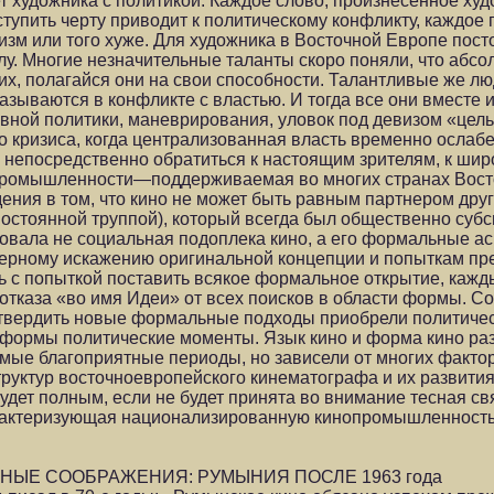
т художника с политикой. Каждое слово, произнесенное ху
тупить черту приводит к политическому конфликту, каждое
изм или того хуже. Для художника в Восточной Европе пост
лу. Многие незначительные таланты скоро поняли, что аб
их, полагайся они на свои способности. Талантливые же лю
казываются в конфликте с властью. И тогда все они вместе
вной политики, маневрирования, уловок под девизом «цел
о кризиса, когда централизованная власть временно ослабе
ы непосредственно обратиться к настоящим зрителям, к шир
промышленности—поддерживаемая во многих странах Вос
я в том, что кино не может быть равным партнером други
 постоянной труппой), который всегда был общественно суб
есовала не социальная подоплека кино, а его формальные а
ерному искажению оригинальной концепции и попыткам пре
ь с попыткой поставить всякое формальное открытие, кажд
отказа «во имя Идеи» от всех поисков в области формы. С
твердить новые формальные подходы приобрели политическу
 формы политические моменты. Язык кино и форма кино раз
амые благоприятные периоды, но зависели от многих факто
руктур восточноевропейского кинематографа и их развития
удет полным, если не будет принята во внимание тесная св
арактеризующая национализированную кинопромышленность 
НЫЕ СООБРАЖЕНИЯ: РУМЫНИЯ ПОСЛЕ 1963 года