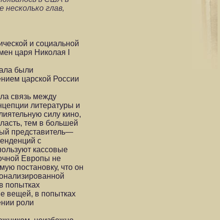
ее несколько глав,
ической и социальной
мен царя Николая I
чала были
ением царской России
ила связь между
онцепции литературы и
лиятельную силу кино,
ласть, тем в большей
нный представитель—
тенденций с
пользуют кассовые
точной Европы не
мую постановку, что он
ционализированной
 в попытках
е вещей, в попытках
ении роли