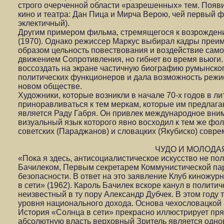
строго очерченной области «разрешенных» тем. Появ
кино и театра: Дан Пица и Мирча Верою, чей первый 
эклектичный).
Другим примером фильма, стремящегося к возрожден
(1970). Однако режиссер Маркус выбирал кадры преим
образом цельность повествования и воздействие само
движением Сопротивления, но гибнет во время вьюги.
воссоздать на экране частичную биографию румынско
политических функционеров и дала возможность режис
новом обществе.
Художники, которые возникли в начале 70-х годов в л
приноравливаться к тем меркам, которые им предлага
является Раду Габря. Он привлек международное вн
визуальный язык которого явно восходил к тем же фол
советских (Параджанов) и словацких (Якубиско) совр
ЧУДО И МОЛОДАЯ
«Пока я здесь, антисоциалистическое искусство не п
Бачилеком, Первым секретарем Коммунистической пар
безопасности. В ответ на это заявление Клуб киножу
в сети» (1962). Кароль Бачилек вскоре канул в полит
неизвестный в ту пору Александр Дубчек. В этом год
уровня национального дохода. Основа чехословацкой 
История «Солнца в сети» прекрасно иллюстрирует прям
абсолютную власть верховный Зритель является одно