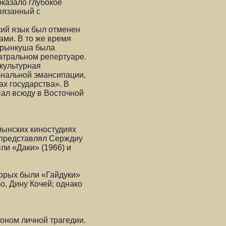
оказало глубокое
связанный с
кий язык был отменен
ами. В то же время
 Брынкуша была
еатральном репертуаре.
культурная
ональной эмансипации,
х государства». В
вал всюду в Восточной
мынских киностудиях
 представлял Серждиу
ли «Даки» (1966) и
орых были «Гайдуки»
о, Дину Кочей; однако
фоном личной трагедии.