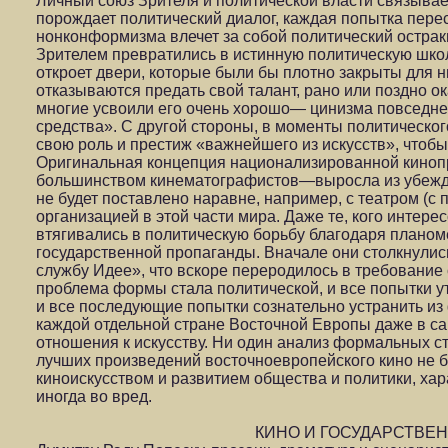
Личный союз Зрителя и политической власти связывае
порождает политический диалог, каждая попытка перес
нонконформизма влечет за собой политический острак
Зрителем превратились в истинную политическую шко
откроет двери, которые были бы плотно закрыты для н
отказываются предать свой талант, рано или поздно о
многие усвоили его очень хорошо— цинизма повседне
средства». С другой стороны, в моменты политическог
свою роль и престиж «важнейшего из искусств», чтоб
Оригинальная концепция национализированной кино
большинством кинематографистов—выросла из убеждени
не будет поставлено наравне, например, с театром (с
организацией в этой части мира. Даже те, кого интер
втягивались в политическую борьбу благодаря планом
государственной пропаганды. Вначале они столкнулис
службу Идее», что вскоре переродилось в требование 
проблема формы стала политической, и все попытки у
и все последующие попытки сознательно устранить из
каждой отдельной стране Восточной Европы даже в с
отношения к искусству. Ни один анализ формальных ст
лучших произведений восточноевропейского кино не б
киноискусством и развитием общества и политики, х
иногда во вред.
КИНО И ГОСУДАРСТВЕН