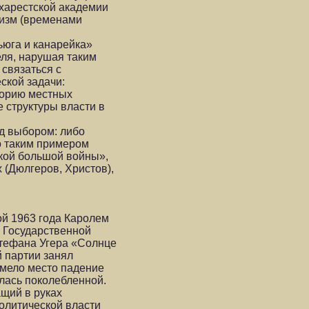
харестской академии
тизм (временами
юга и канарейка»
еля, нарушая таким
связаться с
ской задачи:
торию местных
 структуры власти в
ед выбором: либо
о таким примером
кой большой войны»,
 (Дюлгеров, Христов),
ой 1963 года Каролем
 Государственной
Штефана Угера «Солнце
й партии занял
имело место падение
лась поколебленной.
ащий в руках
олитической власти