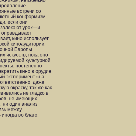
дожником, неизбежно
 проявление
оянные встречи со
солютный конформизм
ди, если они
 извлекают урок—и
ь оправдывает
вает, кино использует
окой киноаудитории.
точной Европы
х искусств, пока оно
сидируемой культурной
спекты, постепенно
вратить кино в орудие
ый эксперимент «на
оответственно, даже
ю окраску, так же как
вивались не гладко в
ров, не имеющих
, ни один анализ
язь между
иногда во благо,