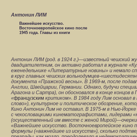
Антонин ЛИМ
Важнейшее искусство.
Восточноевропейское кино после
1945 года. Главы из книги
Антонин ЛИМ (род. в 1924 г.)—известный чешский жу
двадцатилетним, он активно работал в журнале «Кул
еженедельнике «Литературные новины» и немало спо
в круг главных чешских вольнодумцев-«шестидесятн
документа «Пражской весны». В 1969-м, после пода
Англии, Швейцарии, Германии. Однако, будучи специ
Арагона и Сартра), он обосновался в конце концов 
«
французским
критиком». В 1984 году Лим основал
слово»), культурное и политическое обозрение, кот
Кино Антонин Лим не оставил. В 1975-м в Нью-Йорк
с чехословацкими кинематографистами, лидерами «но
(осуществленный им вместе с женой Мирой)—очерки
«Важнейшее искусство. Восточноевропейское кино п
формулы («важнейшее из искусств»), сколько подтвер
преграды, как могло, преодолевало в недемократиче