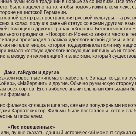
енные румынские традиции в борьбе за социализм. Все это 
его, было нацелено на то, чтобы помочь изжить комплекс, 
тороне нацистской Германии.
сновной центр распространения русской культуры,—а русс
ских школах, получив равный статус со всеми другими язык
 действующих в других странах. «Колонна Бесконечности»
нального праздника. «Носороги» Ионеско заняли место в т
ипации происходил в рамках идеологической догмы, и вся 
ская интеллигенция, которая поддерживала политику наци
принимала жесткую идеологическую дисциплину «в интереса
ликта между интеллигенцией и властями, который существо
Даки, гайдуки и другие
езжали известные кинематографисты с Запада, когда на ру
 Сойер», «Майерлинг» и другие. Обычно румынскую сторону
ам всех сортов. Его наиболее значительными фильмами бы
ыми фирмами.
ких фильмов «плаща и шпаги», самыми популярными из кот
удами Карпатских гор. Фильмы были поставлены, хотя и слаб
вестным писателем.
«Лес повешенных»
я или, лучше сказать, данный исторический момент служил 