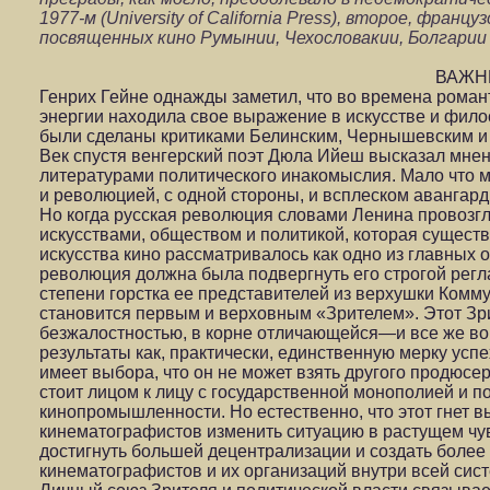
1977-м (University of California Press), второе, францу
посвященных кино Румынии, Чехословакии, Болгарии 
ВАЖНЕ
Генрих Гейне однажды заметил, что во времена роман
энергии находила свое выражение в искусстве и фил
были сделаны критиками Белинским, Чернышевским 
Век спустя венгерский поэт Дюла Ийеш высказал мнен
литературами политического инакомыслия. Мало что м
и революцией, с одной стороны, и всплеском авангар
Но когда русская революция словами Ленина провозгл
искусствами, обществом и политикой, которая существ
искусства кино рассматривалось как одно из главных 
революция должна была подвергнуть его строгой регл
степени горстка ее представителей из верхушки Ком
становится первым и верховным «Зрителем». Этот Зр
безжалостностью, в корне отличающейся—и все же во
результаты как, практически, единственную мерку усп
имеет выбора, что он не может взять другого продюсер
стоит лицом к лицу с государственной монополией и п
кинопромышленности. Но естественно, что этот гнет в
кинематографистов изменить ситуацию в растущем чу
достигнуть большей децентрализации и создать более
кинематографистов и их организаций внутри всей сис