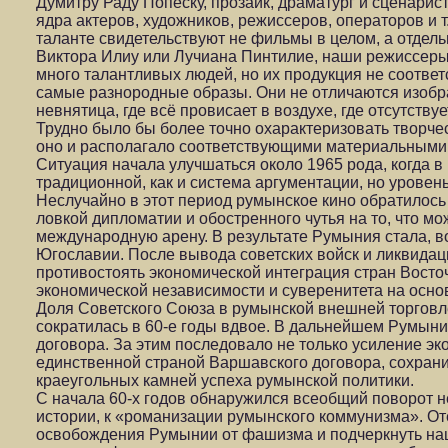
Думитру Раду Попеску, прозаик, драматург и сценарис
ядра актеров, художников, режиссеров, операторов и 
таланте свидетельствуют не фильмы в целом, а отдел
Виктора Илиу или Лучиана Пинтилие, наши режиссеры,
много талантливых людей, но их продукция не соотв
самые разнородные образы. Они не отличаются изобр
невнятица, где всё провисает в воздухе, где отсутств
Трудно было бы более точно охарактеризовать творчес
оно и располагало соответствующими материальными 
Ситуация начала улучшаться около 1965 рода, когда
традиционной, как и система аргументации, но уровен
Неслучайно в этот период румынское кино обратилось
ловкой дипломатии и обостренного чутья на то, что м
международную арену. В результате Румыния стала, в
Югославии. После вывода советских войск и ликвидац
противостоять экономической интеграция стран Восто
экономической независимости и суверенитета на осно
Доля Советского Союза в румынской внешней торгов
сократилась в 60-е годы вдвое. В дальнейшем Румын
договора. За этим последовало не только усиление эк
единственной страной Варшавского договора, сохран
краеугольных камней успеха румынской политики.
С начала 60-х годов обнаружился всеобщий поворот н
истории, к «романизации румынского коммунизма». О
освобождения Румынии от фашизма и подчеркнуть на