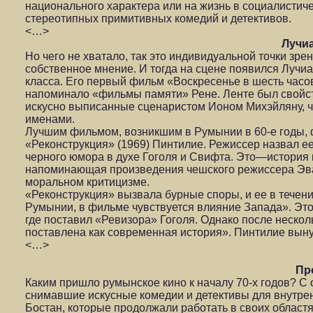
национального характера или на жизнь в социалистич
стереотипных примитивных комедий и детективов.
<…>
Лучиа
Но чего не хватало, так это индивидуальной точки зре
собственное мнение. И тогда на сцене появился Луч
класса. Его первый фильм «Воскресенье в шесть часов
напоминало «фильмы памяти» Рене. Ленте был свойст
искусно выписанные сценаристом Ионом Михэйляну, ч
именами.
Лучшим фильмом, возникшим в Румынии в 60-е годы, ф
«Реконструкция» (1969) Пинтилие. Режиссер назвал ее
черного юмора в духе Гоголя и Свифта. Это—история к
напоминающая произведения чешского режиссера Эва
моральном критицизме.
«Реконструкция» вызвала бурные споры, и ее в течени
Румынии, в фильме чувствуется влияние Запада». Это
где поставил «Ревизора» Гоголя. Однако после нескол
поставлена как современная история». Пинтилие выну
<…>
Пр
Каким пришло румынское кино к началу 70-х годов? С 
снимавшие искусные комедии и детективы для внутренн
Бостан, которые продолжали работать в своих област