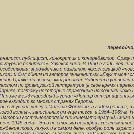
переводчи
рналист, публицист, кинокритик и киноредактор. Сразу 
ьтурная политика». Увлекся кино. В 1960-е годы вел кино
собствовал зарождению и развитию чехословацкой «ново
иков» и был одним из авторов знаменитых «Двух тысяч с
вления Пражской весны, эмигрировал. Работал в универс
алистом по французской литературе (в свое время перево
в Париже, поэтому некоторые справочные источники даже
 в Париже международный журнал «Леттр интернациональ
орое выходит во многих странах Европы.
е он выпустил книгу о Милоше Формане, а годом раньше, 
вой волны», записанных им еще тогда, в 1964–1969-м. Н
 истории восточноевропейских кинемато-графий. Книга 
осле 1945 года». Это не столько парафраз хрестоматий
ждение того, какую, и в самом деле, особую роль играло 
ской системе. Первое, англоязычное, издание этой книги 