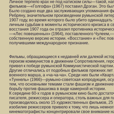
Личное терпело крах не под натиском силы—такой, на
фильмов—«Голгофа» (1967) поставил Дрэган. Это была 
Было создано еще два заслуживающих упоминания фи
Ребряну, значительном произведении румынской литер
1907 году, во время которого было убито одиннадцат
личным судьбам в моменты исторического кризиса в с
восстания 1907 года он отразил противника историчес
—«Лес повешенных» (1964), поставленного Чулеем,—то
собственную версию истории. «Восстание» и «Лес 
получившими международное признание.
Фильмы, обращающиеся к недавней или далекой истор
героизм коммунистов в движении Сопротивления, геро
привел к победе румынской Коммунистической партии
Другие отличались от подобных фильмов прежних лет л
военного марша, а «ча-ча-ча». Среди них были «Кварт
«Туннель» (1966)—румыно-советская копродукция, осу
тем, что основными темами стали фашизм и движение
борьбу против фашизма в виде камерной истории.
К середине 60-х годов в румынском кино было достато
писателя, режиссера и оператора, столь важных для 
производилось около 15 художественных фильмов, 25
изобилие режиссеров привело к тому, что лишь немног
кинематографисты концентрировали свое внимание на