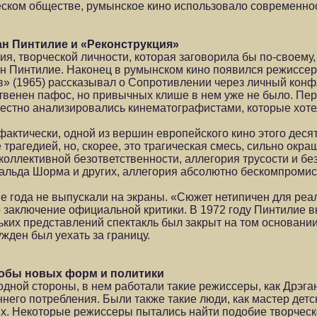
еском обществе, румынское кино использовало современно
н Пинтилие и «Реконструкция»
ния, творческой личности, которая заговорила бы по-своему
иан Пинтилие. Наконец в румынском кино появился режиссе
» (1965) рассказывал о Сопротивлении через личный конфл
венен пафос, но привычных клише в нем уже не было. Пер
естно анализировались кинематографистами, которые хоте
актически, одной из вершин европейского кино этого деся
 трагедией, но, скорее, это трагическая смесь, сильно ок
оллективной безответственности, аллегория трусости и бе
льда Шорма и других, аллегория абсолютно бескомпромис
е года не выпускали на экраны. «Сюжет нетипичен для реа
 заключение официальной критики. В 1972 году Пинтилие вн
ьких представлений спектакль был закрыт на том основании
жден был уехать за границу.
обы новых форм и политики
одной стороны, в нем работали такие режиссеры, как Дрэга
его потребления. Были также такие люди, как мастер детс
ях. Некоторые режиссеры пытались найти подобие творчес