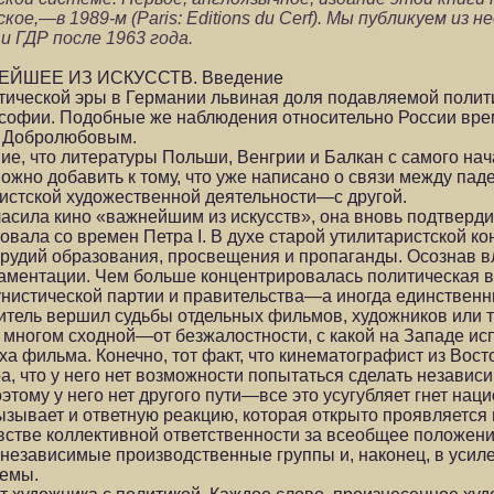
зское,—в 1989-м (Paris: Editions du Cerf). Мы публикуем из н
и ГДР после 1963 года.
ЙШЕЕ ИЗ ИСКУССТВ. Введение
тической эры в Германии львиная доля подавляемой полит
ософии. Подобные же наблюдения относительно России вре
и Добролюбовым.
ие, что литературы Польши, Венгрии и Балкан с самого на
ожно добавить к тому, что уже написано о связи между пад
дистской художественной деятельности—с другой.
асила кино «важнейшим из искусств», она вновь подтверд
овала со времен Петра I. В духе старой утилитаристской к
орудий образования, просвещения и пропаганды. Осознав в
аментации. Чем больше концентрировалась политическая в
мунистической партии и правительства—а иногда единстве
итель вершил судьбы отдельных фильмов, художников или 
 многом сходной—от безжалостности, с какой на Западе ис
еха фильма. Конечно, тот факт, что кинематографист из Вос
а, что у него нет возможности попытаться сделать независи
оэтому у него нет другого пути—все это усугубляет гнет на
ызывает и ответную реакцию, которая открыто проявляется
встве коллективной ответственности за всеобщее положени
 независимые производственные группы и, наконец, в усил
темы.