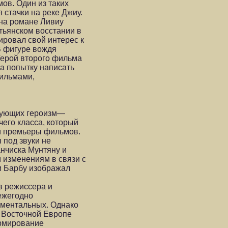
ов. Один из таких
 стачки на реке Джиу.
на романе Ливиу
тьянском восстании в
ировал свой интерес к
В фигуре вождя
 Герой второго фильма
а попытку написать
ильмами,
ирующих героизм—
его класса, который
ни премьеры фильмов.
 под звуки не
анчиска Мунтяну и
 изменениям в связи с
и Барбу изображал
в режиссера и
 ежегодно
ументальных. Однако
в Восточной Европе
ормирование