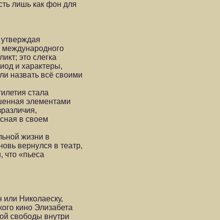
сть лишь как фон для
, утверждая
р международного
икт; это слегка
иод и характеры,
ли назвать всё своими
тилетия стала
рашенная элементами
зразличия,
сная в своем
льной жизни в
овь вернулся в театр,
, что «пьеса
н или Николаеску,
кого кино Элизабета
кой свободы внутри