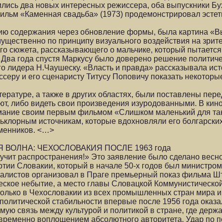
ились два новых интересных режиссера, оба выпускники Бу
фильм «Каменная свадьба» (1973) продемонстрировал эсте
ию содержания через обновление формы, была картина «Вь
ущественно по принципу визуального воздействия на зрит
го сюжета, рассказывающего о мальчике, который пытается 
 Два года спустя Мapкycy было доверено решение политиче
го лидера Н.Чаушеску. «Власть и правда» рассказывала ис
серу и его сценаристу Титусу Поповичу показать некоторые
итературе, а также в других областях, были поставлены пер
ют, либо видеть свои произведения изуродованными. В кин
имание своим первым фильмом «Слишком маленький для та
ьклорным источникам, которые вдохновляли его болгарских
еменников. <…>
 ВОЛНА: ЧЕХОСЛОВАКИЯ ПОСЛЕ 1963 года
олучит распространения!» Это заявление было сделано весн
тии Словакии, который в начале 50-х годов был министром
рналистов организовал в Праге премьерный показ фильма 
ическое небытие, а место главы Словацкой Коммунистическо
у только в Чехословакии из всех промышленных стран мира 
политической стабильности впервые после 1956 года оказа
ую связь между культурой и политикой в стране, где держ
временно воплощением абсолютного авторитета. Удар по п