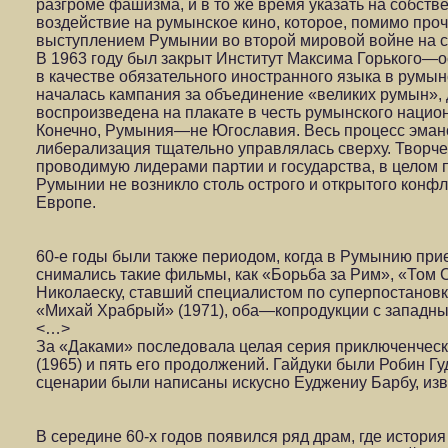
разгроме фашизма, и в то же время указать на собств
воздействие на румынское кино, которое, помимо проч
выступлением Румынии во второй мировой войне на с
В 1963 году был закрыт Институт Максима Горького—о
в качестве обязательного иностранного языка в румын
началась кампания за объединение «великих румын»,
воспроизведена на плакате в честь румынского нацио
Конечно, Румыния—не Югославия. Весь процесс эманс
либерализация тщательно управлялась сверху. Творче
проводимую лидерами партии и государства, в целом 
Румынии не возникло столь острого и открытого конф
Европе.
60-е годы были также периодом, когда в Румынию при
снимались такие фильмы, как «Борьба за Рим», «Том
Николаеску, ставший специалистом по суперпостановк
«Михай Храбрый» (1971), оба—копродукции с западн
<…>
За «Даками» последовала целая серия приключенчес
(1965) и пять его продолжений. Гайдуки были Робин Г
сценарии были написаны искусно Еуджениу Барбу, из
В середине 60-х годов появился ряд драм, где истори