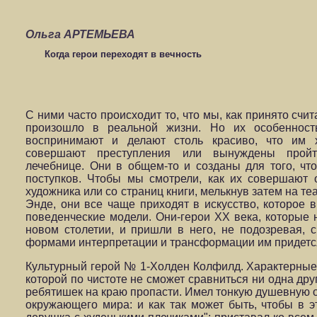
Ольга АРТЕМЬЕВА
Когда герои переходят в вечность
С ними часто происходит то, что мы, как принято счита
произошло в реальной жизни. Но их особенност
воспринимают и делают столь красиво, что им х
совершают преступления или вынуждены пройт
лечебнице. Они в общем-то и созданы для того, ч
поступков. Чтобы мы смотрели, как их совершают о
художника или со страниц книги, мелькнув затем на те
Энде, они все чаще приходят в искусство, которое
поведенческие модели. Они-герои ХХ века, которые н
новом столетии, и пришли в него, не подозревая, 
формами интерпретации и трансформации им придетс
Культурный герой № 1-Холден Колфилд. Характерные п
которой по чистоте не сможет сравниться ни одна дру
ребятишек на краю пропасти. Имел тонкую душевную о
окружающего мира: и как так может быть, чтобы в 