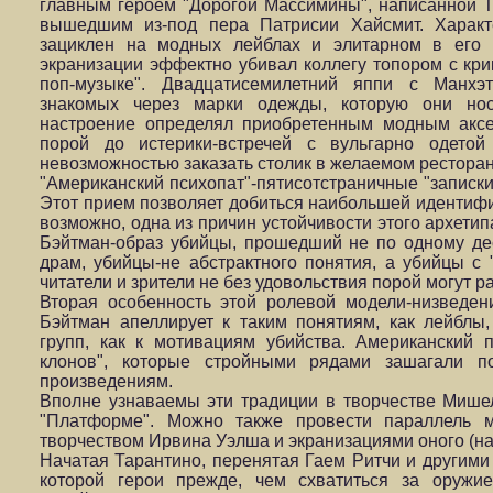
главным героем "Дорогой Массимины", написанной Т
вышедшим из-под пера Патрисии Хайсмит. Характ
зациклен на модных лейблах и элитарном в его 
экранизации эффектно убивал коллегу топором с крик
поп-музыке". Двадцатисемилетний яппи с Манхэт
знакомых через марки одежды, которую они нос
настроение определял приобретенным модным аксе
порой до истерики-встречей с вульгарно одето
невозможностью заказать столик в желаемом ресторан
"Американский психопат"-пятисотстраничные "записки
Этот прием позволяет добиться наибольшей идентифик
возможно, одна из причин устойчивости этого архетип
Бэйтман-образ убийцы, прошедший не по одному де
драм, убийцы-не абстрактного понятия, а убийцы с 
читатели и зрители не без удовольствия порой могут р
Вторая особенность этой ролевой модели-низведен
Бэйтман апеллирует к таким понятиям, как лейблы
групп, как к мотивациям убийства. Американский
клонов", которые стройными рядами зашагали п
произведениям.
Вполне узнаваемы эти традиции в творчестве Мишел
"Платформе". Можно также провести параллель 
творчеством Ирвина Уэлша и экранизациями оного (на
Начатая Тарантино, перенятая Гаем Ритчи и другими
которой герои прежде, чем схватиться за оружи