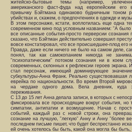
житейско-бытовые темы (например, увлечен
американского фаст-фуда над европейским его в
привычку Бэйтмана одинаково будничным тоном р
убийствах и, скажем, о предпочтениях в одежде и музы
В этом персонаже, кстати, воплотилась еще одна т
современном кино под условным названием: "А было л
все описанные события-просто перверсии сознания 
сказано, что Бэйтман действительно совершил престу
вовсе констатировал, что все происшедшее-плод его 
Правда, даже если ничего не было на самом деле, сам
понял, так как самокопанием никогда не занима
"психопатическим" потоком сознания ни в коем сл
современных, склонных к рефлексии героев экрана. 
стал персонаж, имеющий доминирующее значени
субкультуры-Анна Франк. Реально существовавшая л
еврейка по национальности. Во время Второй миров
на чердаке одного дома. Вела дневник, куда 
переживания.
С 13 до 15 лет Анна делала записи, в которых с непо
фиксировала все происходящие вокруг события, но 
симпатии, антипатии и возмущение. Начав с прос
событий, каждый раз с новой строки, она превра
сознание на лучшую, "легкую" Анну и Анну "более ве
последнем письме пишет, что будет беспрестанно искать
ей очень хотелось бы быть, какой она могла бы быть