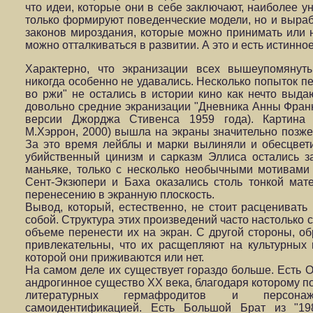
что идеи, которые они в себе заключают, наиболее у
только формируют поведенческие модели, но и выра
законов мироздания, которые можно принимать или не
можно отталкиваться в развитии. А это и есть истинно
Характерно, что экранизации всех вышеупомянут
никогда особенно не удавались. Несколько попыток п
во ржи" не остались в истории кино как нечто выда
довольно средние экранизации "Дневника Анны Франк"
версии Джорджа Стивенса 1959 года). Картина "
М.Хэррон, 2000) вышла на экраны значительно позже 
За это время лейблы и марки вылиняли и обесцвети
убийственный цинизм и сарказм Эллиса остались 
маньяке, только с несколько необычными мотивами
Сент-Экзюпери и Баха оказались столь тонкой мате
перенесению в экранную плоскость.
Вывод, который, естественно, не стоит расценивать
собой. Структура этих произведений часто настолько 
объеме перенести их на экран. С другой стороны, об
привлекательны, что их расщепляют на культурных 
которой они приживаются или нет.
На самом деле их существует гораздо больше. Есть
андрогинное существо ХХ века, благодаря которому п
литературных гермафродитов и персона
самоидентификацией. Есть Большой Брат из "1