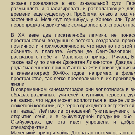
экране проявляется в его изначальной сути. Гер
размышлять и анализировать и располагающие для
времени, еще существуют. Проблема только в том, чт
застенчивы. Мелькнут где-нибудь у Ханеке или Три
первопредка и, движимые солидарностью, снова отпра
В ХХ веке два писателя-оба летчики, не пона
пространством воздушных потоков,-создавали прои
поэтичности и философичности, что именно по этой п
обвинять в плагиате. Антуан де Сент-Экзюпери 
рассказов о небе и "Маленького принца". Ричард Б
также чайку по имени Джонатан Ливингстон, Дэвида 
рода "маленького принца" автора. Эти произведения и
в кинематограф 30-40-х годов, например, в фил
пространство, так легко преодолимые в их произвед
жизни.
В современном кинематографе они воплотились в ви
образах различных "учителей"-спутников героев в ду
не важно, что идея может воплотиться в жанре лир
сюжетной коллизии, где герою приходится встретиться
лет назад". Лейтмотив отношений "учитель-ученик"
открытия себя, и в субкультурной продукции обо
Скайуокерах, где эта идея упрощена и добро
спецэффектами.
Маленький принц и чайка Джонатан потому остаются 