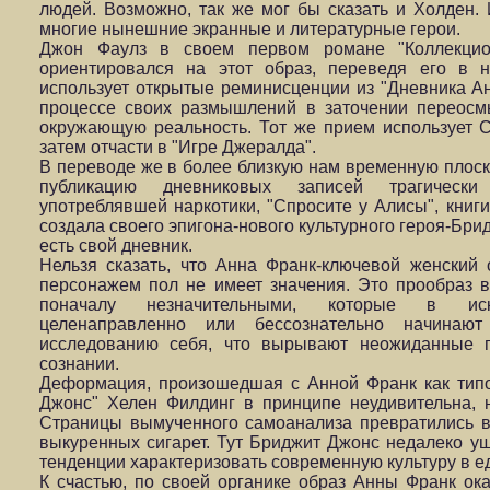
людей. Возможно, так же мог бы сказать и Холден. 
многие нынешние экранные и литературные герои.
Джон Фаулз в своем первом романе "Коллекцион
ориентировался на этот образ, переведя его в 
использует открытые реминисценции из "Дневника А
процессе своих размышлений в заточении переосм
окружающую реальность. Тот же прием использует С
затем отчасти в "Игре Джералда".
В переводе же в более близкую нам временную плос
публикацию дневниковых записей трагически 
употреблявшей наркотики, "Спросите у Алисы", книги
создала своего эпигона-нового культурного героя-Брид
есть свой дневник.
Нельзя сказать, что Анна Франк-ключевой женский 
персонажем пол не имеет значения. Это прообраз в
поначалу незначительными, которые в искл
целенаправленно или бессознательно начинаю
исследованию себя, что вырывают неожиданные 
сознании.
Деформация, произошедшая с Анной Франк как тип
Джонс" Хелен Филдинг в принципе неудивительна, н
Страницы вымученного самоанализа превратились в
выкуренных сигарет. Тут Бриджит Джонс недалеко у
тенденции характеризовать современную культуру в 
К счастью, по своей органике образ Анны Франк ок