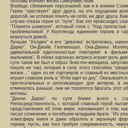
поэтому кончает жизнь самоубийством.
Вообще, сближение персонажей, как и в книжке Сэли
Герои "чувствуют" друг друга, но это ощущение все
дорогой, не успевая понять ни себя, ни друг друга. К
случае отказа героя от "пути". Как это происходит, с
"Планета шампуня", который схож с "Над пропастью 
проблематикой. У Коупленда единение героев и гар
вернуться домой.
Лучшие "Холден" и его "девочка" встретились, нако
Дарко". Он-Джейк Гилленхаал. Она-Джина Мэлл
удивительной идентичностью повторяет в фильм
мальчиков". В обеих картинах актриса играет роль де
сути таков же был и образ Энистон-женщина, запутавш
пошло не так), которая в силу этого способна "увиде
жизни…" один из ее партнеров и главный из местны
играет главную роль в "Игби идет ко дну". Оказываетс
притягательных и затягивающих для актеров, в н
отмечалось раньше, они не торопятся бросать этот о
мотивы.
"Донни Дарко" по сути ближе всего к сэли
Непосредственность, с которой главный герой пыта
представления об этом мире, напоминают о том, ка
писал сочинение о погибшем младшем брате. "Из оп
атмосферу книги и даже обратить в экранную фор
героев, пусть, как того требует современность, чере