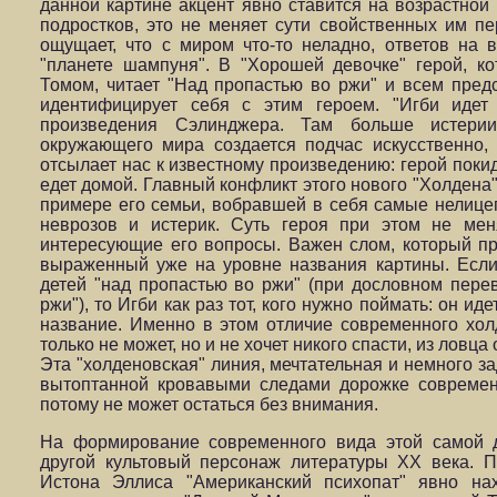
данной картине акцент явно ставится на возрастной
подростков, это не меняет сути свойственных им п
ощущает, что с миром что-то неладно, ответов на
"планете шампуня". В "Хорошей девочке" герой, к
Томом, читает "Над пропастью во ржи" и всем предс
идентифицирует себя с этим героем. "Игби идет
произведения Сэлинджера. Там больше истери
окружающего мира создается подчас искусственно,
отсылает нас к известному произведению: герой поки
едет домой. Главный конфликт этого нового "Холдена
примере его семьи, вобравшей в себя самые нелице
неврозов и истерик. Суть героя при этом не мен
интересующие его вопросы. Важен слом, который пр
выраженный уже на уровне названия картины. Есл
детей "над пропастью во ржи" (при дословном пере
ржи"), то Игби как раз тот, кого нужно поймать: он иде
название. Именно в этом отличие современного хол
только не может, но и не хочет никого спасти, из ловц
Эта "холденовская" линия, мечтательная и немного з
вытоптанной кровавыми следами дорожке современ
потому не может остаться без внимания.
На формирование современного вида этой самой д
другой культовый персонаж литературы ХХ века. 
Истона Эллиса "Американский психопат" явно на