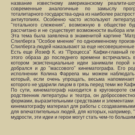
название известному американскому реалити-ш
современные аналогичные по замыслу прогр
тоталитарного государства-одна из наиболее распрос
антиутопиях. Особенно часто используют литерат
"тотального слежения", возможную в обществе бу
рассчитано и не существует возможности выбора или 
Эта тема была заявлена в знаменитой картине "Мат
Спилберга "Особое мнение" по одноименному произв
Спилберга-людей наказывают за еще несовершенные 
Есть еще Йозеф К. из "Процесса" Кафки-главный ге
этого образа до последнего времени встречались 
котором экзистенциальные идеи занимали порой 
добрался и до "массового" кинематографа. Его р
исполнении Колина Фаррела мы можем наблюдать 
который, если очень упрощать, весьма напоминает
которого не ударили лицом в грязь перед теми же Каф
По сути, кинематограф находится в круговороте с
родственник литературы и театра, он добросовестн
формами, выразительными средствами и элементами 
кинематографу материал для работы с создаваемыми
для впечатлительных людей, для которых, например, 
мудрости, эти идеи и герои могут стать чем-то больши