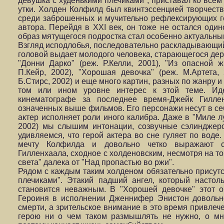
девушка с худенькими плечиками"; приставал ко всем
утки. Холден Колфилд был квинтэссенцией творчест
среди заброшенных и мучительно рефлексирующих ге
автора. Перейдя в XXI век, он тоже не остался один
образ мятущегося подростка стал особенно актуальны
Взгляд исподлобья, последовательно раскладывающий 
головой выдает молодого человека, старающегося дер
"Донни Дарко" (реж. Р.Келли, 2001), "Из опасной 
П.Кейр, 2002), "Хорошая девочка" (реж. М.Артета, 
Б.Стирс, 2002) и еще много картин, разных по жанру 
том или ином уровне интерес к этой теме. Ид
кинематографе за последнее время-Джейк Гилле
означенных выше фильмов. Его персонажи несут в себ
актер исполняет роли иного калибра. Даже в "Миле лу
2002) мы слышим интонации, созвучные сэлинджер
удивляемся, что герой актера во сне гуляет по воде
мечту Колфилда и довольно четко выражают с
Гилленхаала, сходное с холденовским, несмотря на то
света" далека от "Над пропастью во ржи".
Рядом с каждым таким холденом обязательно присутст
плечиками". Этакий падший ангел, который настоль
становится неважным. В "Хорошей девочке" этот 
Героиня в исполнении Дженнифер Энистон довольн
смерти, а зрительское внимание в это время привлеч
герою ни о чем таком размышлять не нужно, о мн