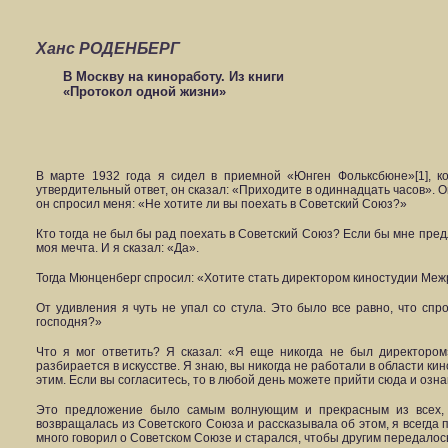
Ханс РОДЕНБЕРГ
В Москву на киноработу. Из книги
«Протокол одной жизни»
В марте 1932 года я сидел в приемной «Юнген Фольксбюне»[1], ко
утвердительный ответ, он сказал: «Приходите в одиннадцать часов». О
он спросил меня: «Не хотите ли вы поехать в Советский Союз?»
Кто тогда не был бы рад поехать в Советский Союз? Если бы мне пред
моя мечта. И я сказал: «Да».
Тогда Мюнценберг спросил: «Хотите стать директором киностудии М
От удивления я чуть не упал со стула. Это было все равно, что спр
господня?»
Что я мог ответить? Я сказал: «Я еще никогда не был директоро
разбирается в искусстве. Я знаю, вы никогда не работали в области к
этим. Если вы согласитесь, то в любой день можете прийти сюда и озна
Это предложение было самым волнующим и прекрасным из всех, ко
возвращалась из Советского Союза и рассказывала об этом, я всегда 
много говорил о Советском Союзе и старался, чтобы другим передало