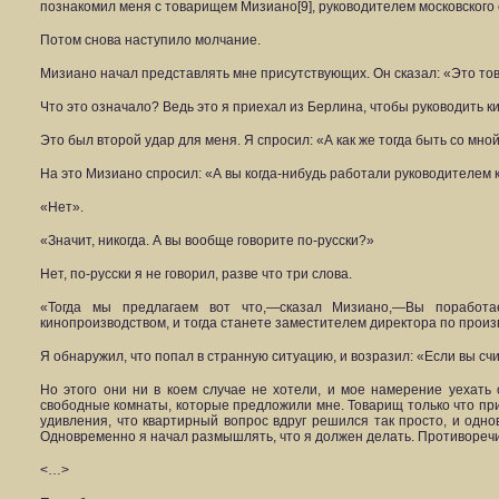
познакомил меня с товарищем Мизиано[9], руководителем московског
Потом снова наступило молчание.
Мизиано начал представлять мне присутствующих. Он сказал: «Это т
Что это означало? Ведь это я приехал из Берлина, чтобы руководить к
Это был второй удар для меня. Я спросил: «А как же тогда быть со мно
На это Мизиано спросил: «А вы когда-нибудь работали руководителем
«Нет».
«Значит, никогда. А вы вообще говорите по-русски?»
Нет, по-русски я не говорил, разве что три слова.
«Тогда мы предлагаем вот что,—сказал Мизиано,—Вы поработа
кинопроизводством, и тогда станете заместителем директора по произв
Я обнаружил, что попал в странную ситуацию, и возразил: «Если вы сч
Но этого они ни в коем случае не хотели, и мое намерение уехат
свободные комнаты, которые предложили мне. Товарищ только что при
удивления, что квартирный вопрос вдруг решился так просто, и одно
Одновременно я начал размышлять, что я должен делать. Противореч
<…>