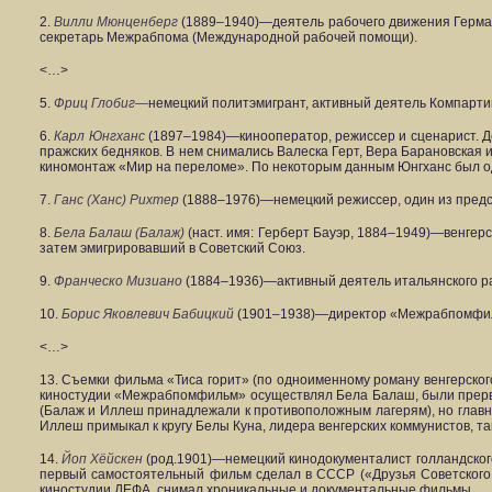
2.
Вилли
Мюнценберг
(1889–1940)—деятель рабочего движения Герман
секретарь Межрабпома (Международной рабочей помощи).
<…>
5.
Фриц
Глобиг—
немецкий политэмигрант, активный деятель Компарти
6.
Карл
Юнгханс
(1897–1984)—кинооператор, режиссер и сценарист. Д
пражских бедняков. В нем снимались Валеска Герт, Вера Барановская 
киномонтаж «Мир на переломе». По некоторым данным Юнгханс был о
7.
Ганс (Ханс)
Рихтер
(1888–1976)—немецкий режиссер, один из предс
8.
Бела
Балаш (Балаж)
(наст. имя: Герберт Бауэр, 1884–1949)—венгерс
затем эмигрировавший в Советский Союз.
9.
Франческо
Мизиано
(1884–1936)—активный деятель итальянского р
10.
Борис Яковлевич
Бабицкий
(1901–1938)—директор «Межрабпомфиль
<…>
13. Съемки фильма «Тиса горит» (по одноименному роману венгерског
киностудии «Межрабпомфильм» осуществлял Бела Балаш, были прерва
(Балаж и Иллеш принадлежали к противоположным лагерям), но главно
Иллеш примыкал к кругу Белы Куна, лидера венгерских коммунистов, та
14.
Йоп
Хёйскен
(род.1901)—немецкий кинодокументалист голландского
первый самостоятельный фильм сделал в СССР («Друзья Советского 
киностудии ДЕФА, снимал хроникальные и документальные фильмы.