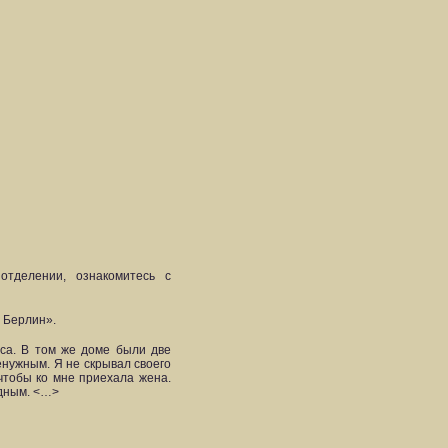
тделении, ознакомитесь с
в Берлин».
оса. В том же доме были две
енужным. Я не скрывал своего
 чтобы ко мне приехала жена.
идным. <…>