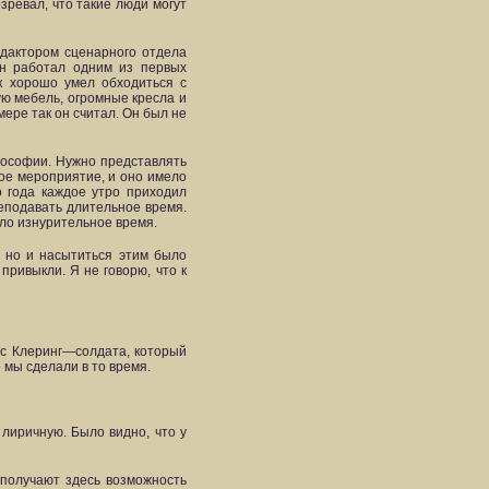
зревал, что такие люди могут
едактором сценарного отдела
он работал одним из первых
к хорошо умел обходиться с
ую мебель, огромные кресла и
мере так он считал. Он был не
лософии. Нужно представлять
мое мероприятие, и оно имело
 года каждое утро приходил
реподавать длительное время.
ыло изнурительное время.
, но и насытиться этим было
привыкли. Я не говорю, что к
нс Клеринг—солдата, который
 мы сделали в то время.
лиричную. Было видно, что у
получают здесь возможность