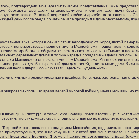
алось, подтверждали мои идеалистические представления. Мне представл
емя бросаются друг другу на шею, целуются и считают друг друга брать
ировую революцию. В нашей искренней любви и дружбе по отношению к Со
и каждый день после обеда по четыре часа проводил в доме Межрабпома, изуч
умфальная арка, которая сейчас стоит неподалеку от Бородинской панорам
, который поприветствовал меня от имени Межрабпома, подвел меня к допот
равление Межрабпома и обсудим все остальное». Мы сели в «Бьюик» и поехал
дноэтажных деревянных домов и только изредка попадались здания побольше.
й площади Маяковского он показал мне дом Межрабпома. Мы проехали еще нес
тва иностранных дел был красивый дом для гостей, а остальные дома были 
ньки вели к двери. Глобиг сказал: «Здесь ты будешь жить».
хлыми стульями, грязной кроватью и шкафом. Появилась растрепанная старуха
 маршировали клопы. Во время первой мировой войны у меня были вши, но кл
нгханс[6] и Рихтер[7], а также Бела Балаш[8] жили в гостинице. Я хотел жить
г ответил, что эту комнату сняли специально для меня, я энергично повторил: 
 Тверской и остановились перед домом Межрабпома, поднялись по лестнице
л присутствующим, что я не хочу жить в снятой для меня комнате. На мгн
ом у Пискатора в Берлине. (Позже в Париже он сотрудничал с Браунбухом п