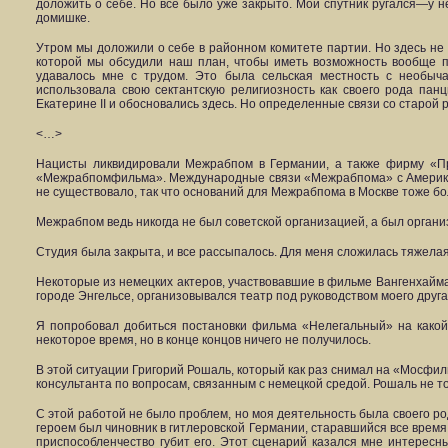
доложить о себе. Но все было уже закрыто. Мой спутник ругался—у н
домишке.
Утром мы доложили о себе в районном комитете партии. Но здесь не 
которой мы обсудили наш план, чтобы иметь возможность вообще пр
удавалось мне с трудом. Это была сельская местность с необыч
использовала свою сектантскую религиозность как своего рода па
Екатерине II и обосновались здесь. Но определенные связи со старой
<…>
Нацисты ликвидировали Межрабпом в Германии, а также фирму «Пр
«Межрабпомфильма». Международные связи «Межрабпома» с Америкой
не существовало, так что оснований для Межрабпома в Москве тоже б
Межрабпом ведь никогда не был советской организацией, а был орган
Студия была закрыта, и все рассыпалось. Для меня сложилась тяжелая
Некоторые из немецких актеров, участвовавшие в фильме Вангенхайма
городе Энгельсе, организовывался театр под руководством моего друга
Я попробовал добиться постановки фильма «Нелегальный» на какой-
некоторое время, но в конце концов ничего не получилось.
В этой ситуации Григорий Рошаль, который как раз снимал на «Мосфи
консультанта по вопросам, связанным с немецкой средой. Рошаль не т
С этой работой не было проблем, но моя деятельность была своего р
героем был чиновник в гитлеровской Германии, старавшийся все время 
приспособленчество губит его. Этот сценарий казался мне интересны