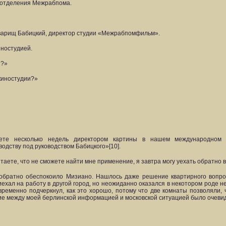
о отделения Межрабпома.
оварищ Бабицкий, директор студии «Межрабпомфильм».
иностудией.
й?»
 киностудии?»
ете несколько недель директором картины в нашем международном о
одству под руководством Бабицкого»[10].
итаете, что не сможете найти мне применение, я завтра могу уехать обратно 
ь обратно обеспокоило Мизиано. Нашлось даже решение квартирного вопр
ехал на работу в другой город, но неожиданно оказался в некотором роде н
временно подчеркнул, как это хорошо, потому что две комнаты позволяли,
ие между моей берлинской информацией и московской ситуацией было очев