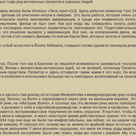
ыл тогда ряд интересных проектов и хороших людей.
ну венгра Белы Иллеша «Тиса горит»[13]. Здесь работал режиссер Ганс Ри
 фильма об угнетении негров в Америке. Это была работа, которая очень с
игласили группу чернокожих американцев, и среди них знаменитого поэт
жалению, фильм не был снят. Как раз когда мы собирались начать рабо
 последних иностранных правительств, признавших его. Подготовительна
е это решение вызвало у американцев. Все они, за исключением двоих, ве
и потом стал снимать фильмы по книгам Карла Мая, которых хотели и требова
собой ассистента Йоопа Хёйскена, ставшего позже одним из пионеров докум
. После того как в Берлине он лишился возможности заниматься театром,
6]. Фильм с множеством интересных идей, но не великий, поскольку Пискат
м средством. Пискатор и здесь оставался таким, каким я его знал. Он вс
л в изобилии и использовал бульшую часть ежегодных ассигнований на произв
цев и сделать там доклад об истории Межрабпома к международному дню соли
город Энгельс на Волге и переправился через реку на маленьком корабле. Э
й реке, на «Матушке Волге», я осознал, как эта великая река могла приобре
, я доложил о себе в партийном руководстве, и меня послали в профсоюз. Но
кажется, воспринимал свое поручение не очень серьезно. Я настоял, чтобы б
в меня в ожидании, и через некоторое время действительно принес что-то в
1934 году они еще не были так комфортабельны, как сейчас, но на нашем п
ю каморку. Я спросил его, почему мы не можем по крайней мере остаться на
нным указаниям. У меня возникло ощущение, что меня не очень рады видеть.
а Волжской республики. Было уже темно, когда мы сошли с корабля. Мы стал