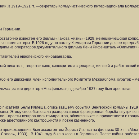
ии, в 1919–1921 гг. —секретарь Коммунистического интернационала молоде
и Германии.
остаточно известен его фильм «Такова жизнь» (1929, немецко-чешская копр
и чешские актеры. В 1928 году по заказу Компартии Германии для ее предвы
дним из операторов документального фильма Лени Рифеншталь «Олимпия» (
тавителей европейского киноавангарда.
кий писатель, теоретик кино, кинокритик и сценарист, живший и работавший 
абочего движения, член исполнительного Комитета Межрабпома, куратор «
ма», затем директор «Мосфильма», в декабре 1937 году был арестован.
о писателя Белы Иллеша, описывавшему события Венгерской коммуны 1919 г
ны. Этому способствовала разгоревшаяся фракционная борьба внутри венг
е—аресты венгров-политэмигрантов, обвинявшихся в причастности к троцки
кже арестованного как троцкиста и позже казненного.
 происхождения. Был ассистентом Йориса Ивенса на фильмах 30-х гг. «Мост
Союза», 1933).
В 1941 году был выслан в Германию. После войны работал