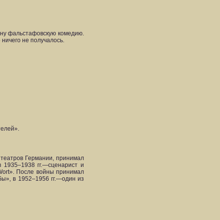
одну фальстафовскую комедию.
 ничего не получалось.
телей».
 театров Германии, принимал
в 1935–1938 гг.—сценарист и
Wort». После войны принимал
бы», в 1952–1956 гг.—один из