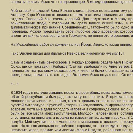
снимать фильмы, было что-то окрыляющее. В международном отделе б
Мой старый знакомый Бела Балаш снимал фильм по знаменитому рома
Америку. Карл Юнгханс готовился к съемкам антиимпериалистического
отдела. Сценарий был очень хороший. Для подготовки в Москву пр
воинственные люди, с которыми мы сразу нашли общий язык. К со
дипломатическое признание Соединенных Штатов—это было одно из
прервана. Можно представить себе глубокое разочарование, которо
аполитичный человек, вернулся в Германию, не поняв этого решения, 
На Межрабпоме работал документалист Йорис Ивенс, который привез с 
Ганс Эйслер писал для фильмов Ивенса великолепную музыку[15].
Самым знаменитым режиссером в международном отделе был Пискатор
Союз, где он поставил «Рыбаков “Святой Барбары”» по Анне Зегерс[1
полностью театральным режиссером, и кино не было его выразительны
прежде чем реализовать хоть один. Экономия была не для него. Он жи
<…>
В 1934 году я получил задание поехать в республику поволжских нем
об этой республике и был рад, что смогу ее посетить. Я приехал в 
мощное впечатление, и я понял, как это правильно—петь песни на это
русской литературе, в русской истории. Высадившись на другом берегу
вовремя. Хотя мне дали молодого человека в сопровождающие, но он, 
были бы все места моих выступлений. Молодой человек исчез, остави
спустились на пристань и взошли на известный волжский пароход. В 
палуба. Мой спутник повел меня вниз, в машинное отделение, в тесну
кают. На это он довольно нелюбезно возразил, что он следует получе
несколько часов, прежде чем достичь Маркс-Штадта, районного центр