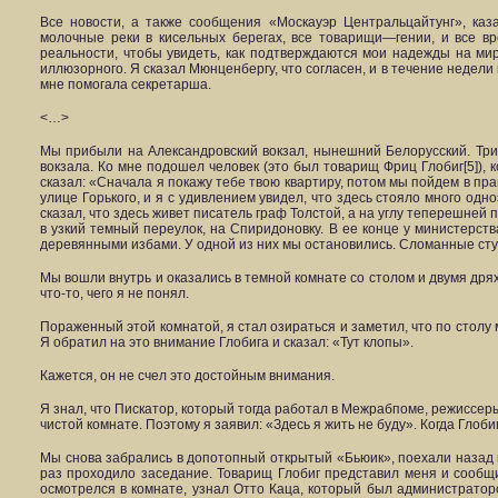
Все новости, а также сообщения «Москауэр Центральцайтунг», каз
молочные реки в кисельных берегах, все товарищи—гении, и все вр
реальности, чтобы увидеть, как подтверждаются мои надежды на м
иллюзорного. Я сказал Мюнценбергу, что согласен, и в течение недел
мне помогала секретарша.
<…>
Мы прибыли на Александровский вокзал, нынешний Белорусский. Три
вокзала. Ко мне подошел человек (это был товарищ Фриц Глобиг[5])
сказал: «Сначала я покажу тебе твою квартиру, потом мы пойдем в п
улице Горького, и я с удивлением увидел, что здесь стояло много о
сказал, что здесь живет писатель граф Толстой, а на углу теперешне
в узкий темный переулок, на Спиридоновку. В ее конце у министерс
деревянными избами. У одной из них мы остановились. Сломанные ступе
Мы вошли внутрь и оказались в темной комнате со столом и двумя дря
что-то, чего я не понял.
Пораженный этой комнатой, я стал озираться и заметил, что по столу
Я обратил на это внимание Глобига и сказал: «Тут клопы».
Кажется, он не счел это достойным внимания.
Я знал, что Пискатор, который тогда работал в Межрабпоме, режиссеры Ю
чистой комнате. Поэтому я заявил: «Здесь я жить не буду». Когда Глоби
Мы снова забрались в допотопный открытый «Бьюик», поехали назад к
раз проходило заседание. Товарищ Глобиг представил меня и сообщи
осмотрелся в комнате, узнал Отто Каца, который был администратор