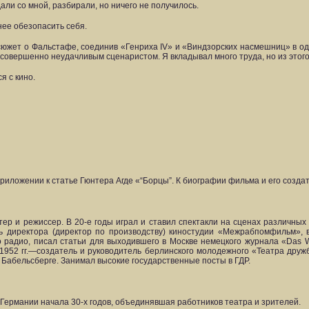
ли со мной, разбирали, но ничего не получилось.
нее обезопасить себя.
 сюжет о Фальстафе, соединив «Генриха IV» и «Виндзорских насмешниц» в 
ыл совершенно неудачливым сценаристом. Я вкладывал много труда, но из этого
я с кино.
приложении к статье Гюнтера Агде «“Борцы”. К биографии фильма и его созда
ер и режиссер. В 20-е годы играл и ставил спектакли на сценах различных
ль директора (директор по производству) киностудии «Межрабпомфильм», 
о радио, писал статьи для выходившего в Москве немецкого журнала «Das 
–1952 гг.—создатель и руководитель берлинского молодежного «Театра друж
 Бабельсберге. Занимал высокие государственные посты в ГДР.
ермании начала 30-х годов, объединявшая работников театра и зрителей.