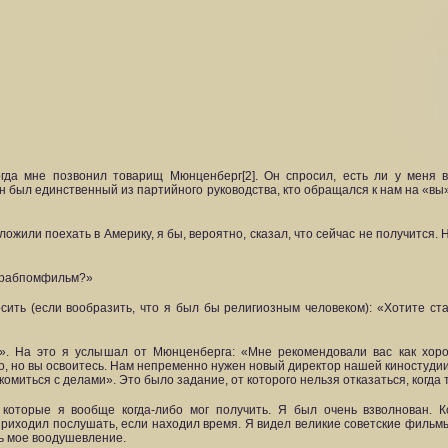
гда мне позвонил товарищ Мюнценберг[2]. Он спросил, есть ли у меня в
н был единственный из партийного руководства, кто обращался к нам на «вы».
ложили поехать в Америку, я бы, вероятно, сказал, что сейчас не получится
ежрабпомфильм?»
осить (если вообразить, что я был бы религиозным человеком): «Хотите ст
м». На это я услышал от Мюнценберга: «Мне рекомендовали вас как хоро
ино, но вы освоитесь. Нам непременно нужен новый директор нашей киностуди
комиться с делами». Это было задание, от которого нельзя отказаться, когда 
торые я вообще когда-либо мог получить. Я был очень взволнован. Ко
приходил послушать, если находил время. Я видел великие советские фильмы,
сь мое воодушевление.