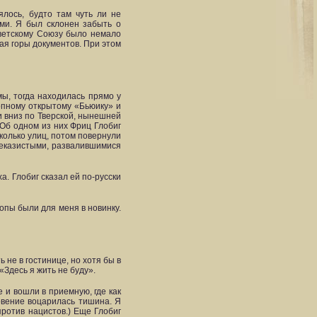
ялось, будто там чуть ли не
ями. Я был склонен забыть о
ветскому Союзу было немало
ая горы документов. При этом
ы, тогда находилась прямо у
опному открытому «Бьюику» и
и вниз по Тверской, нынешней
 Об одном из них Фриц Глобиг
колько улиц, потом повернули
неказистыми, развалившимися
. Глобиг сказал ей по-русски
опы были для меня в новинку.
 не в гостинице, но хотя бы в
«Здесь я жить не буду».
 и вошли в приемную, где как
овение воцарилась тишина. Я
ротив нацистов.) Еще Глобиг