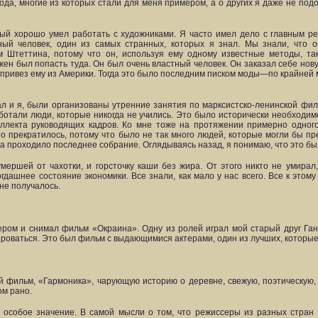
да, многие из которых стали для меня примером, а о других я даже не подо
ый хорошо умел работать с художниками. Я часто имел дело с главным р
ый человек, один из самых странных, которых я знал. Мы знали, что 
м Штеттина, потому что он, используя ему одному известные методы, та
ен был попасть туда. Он был очень властный человек. Он заказал себе нов
о привез ему из Америки. Тогда это было последним писком моды—по крайней 
ал и я, были организованы утренние занятия по марксистско-ленинской фи
ботали люди, которые никогда не учились. Это было исторически необходи
ллекта руководящих кадров. Ко мне тоже на протяжении примерно одного
о прекратилось, потому что было не так много людей, которые могли бы п
часа проходило последнее собрание. Оглядываясь назад, я понимаю, что это б
умершей от чахотки, и горсточку каши без жира. От этого никто не умирал
ашнее состояние экономики. Все знали, как мало у нас всего. Все к этому 
 не получалось.
ром и снимал фильм «Окраина». Одну из ролей играл мой старый друг Га
лироваться. Это был фильм с выдающимися актерами, один из лучших, которые
й фильм, «Гармоника», чарующую историю о деревне, свежую, поэтическую, 
ом рано.
особое значение. В самой мысли о том, что режиссеры из разных стран 