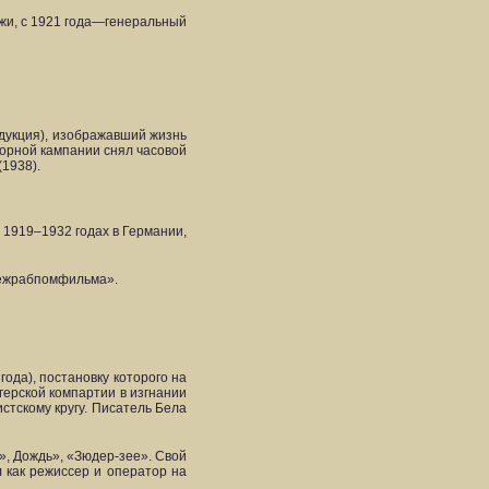
жи, с 1921 года—генеральный
одукция), изображавший жизнь
борной кампании снял часовой
1938).
в 1919–1932 годах в Германии,
Межрабпомфильма».
ода), постановку которого на
ерской компартии в изгнании
стскому кругу. Писатель Бела
», Дождь», «Зюдер-зее». Свой
 как режиссер и оператор на