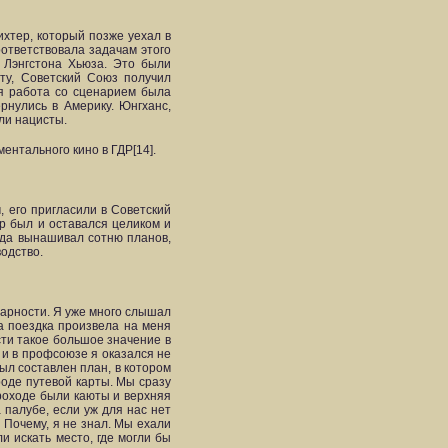
хтер, который позже уехал в
оответствовала задачам этого
а Лэнгстона Хьюза. Это были
ту, Советский Союз получил
я работа со сценарием была
рнулись в Америку. Юнгханс,
ли нацисты.
ентального кино в ГДР[14].
 его пригласили в Советский
ор был и оставался целиком и
егда вынашивал сотню планов,
одство.
дарности. Я уже много слышал
та поездка произвела на меня
сти такое большое значение в
 и в профсоюзе я оказался не
ыл составлен план, в котором
роде путевой карты. Мы сразу
ароходе были каюты и верхняя
 палубе, если уж для нас нет
 Почему, я не знал. Мы ехали
и искать место, где могли бы