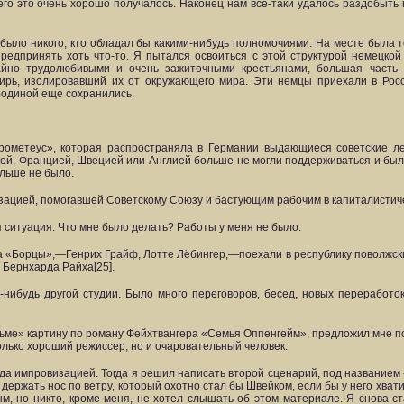
его это очень хорошо получалось. Наконец нам все-таки удалось раздобыть 
было никого, кто обладал бы какими-нибудь полномочиями. На месте была 
едпринять хоть что-то. Я пытался освоиться с этой структурой немецкой 
айно трудолюбивыми и очень зажиточными крестьянами, большая часть
нцирь, изолировавший их от окружающего мира. Эти немцы приехали в Ро
 родиной еще сохранились.
ометеус», которая распространяла в Германии выдающиеся советские ле
, Францией, Швецией или Англией больше не могли поддерживаться и был
ольше не было.
изацией, помогавшей Советскому Союзу и бастующим рабочим в капиталистиче
 ситуация. Что мне было делать? Работы у меня не было.
 «Борцы»,—Генрих Грайф, Лотте Лёбингер,—поехали в республику поволжски
 Бернхарда Райха[25].
нибудь другой студии. Было много переговоров, бесед, новых переработок
льме» картину по роману Фейхтвангера «Семья Оппенгейм», предложил мне по
олько хороший режиссер, но и очаровательный человек.
ода импровизацией. Тогда я решил написать второй сценарий, под названием
держать нос по ветру, который охотно стал бы Швейком, если бы у него хват
м, но никто, кроме меня, не хотел слышать об этом материале. Я снова ст