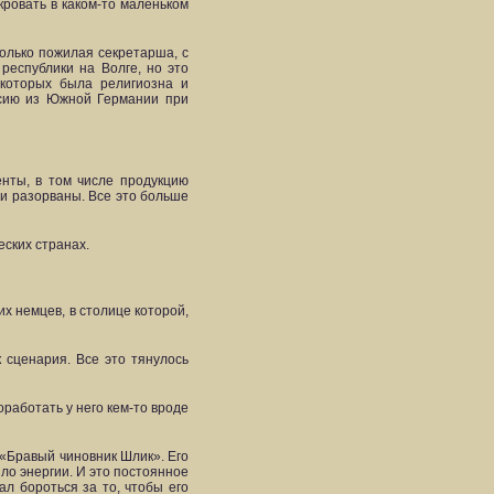
кровать в каком-то маленьком
только пожилая секретарша, с
республики на Волге, но это
 которых была религиозна и
ссию из Южной Германии при
нты, в том числе продукцию
и разорваны. Все это больше
ских странах.
х немцев, в столице которой,
 сценария. Все это тянулось
работать у него кем-то вроде
 «Бравый чиновник Шлик». Его
ило энергии. И это постоянное
ал бороться за то, чтобы его