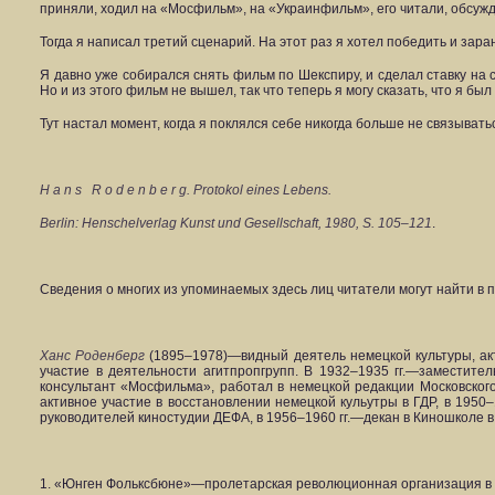
приняли, ходил на «Мосфильм», на «Украинфильм», его читали, обсужда
Тогда я написал третий сценарий. На этот раз я хотел победить и зара
Я давно уже собирался снять фильм по Шекспиру, и сделал ставку на
Но и из этого фильм не вышел, так что теперь я могу сказать, что я б
Тут настал момент, когда я поклялся себе никогда больше не связыватьс
H a n s
R o d e n b e r g. Protokol eines Lebens.
Berlin: Henschelverlag Kunst und Gesellschaft, 1980, S. 105–121
.
Сведения о многих из упоминаемых здесь лиц читатели могут найти в 
Ханс Роденберг
(1895–1978)—видный деятель немецкой культуры, акт
участие в деятельности агитпропгрупп. В 1932–1935 гг.—заместите
консультант «Мосфильма», работал в немецкой редакции Московског
активное участие в восстановлении немецкой кульутры в ГДР, в 1950
руководителей киностудии ДЕФА, в 1956–1960 гг.—декан в Киношколе в
1. «Юнген Фольксбюне»—пролетарская революционная организация в Г