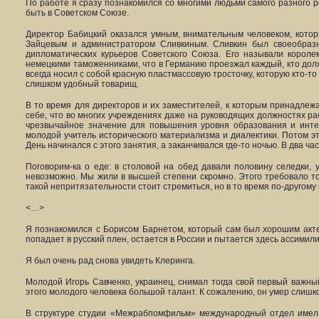
По работе я сразу познакомился со многими людьми самого разного ро
быть в Советском Союзе.
Директор Бабицкий оказался умным, внимательным человеком, котор
Зайцевым и администратором Сливкиным. Сливкин был своеобразн
дипломатических курьеров Советского Союза. Его называли короле
немецкими таможенниками, что в Германию проезжал каждый, кто долж
всегда носил с собой красную пластмассовую тросточку, которую кто-т
слишком удобный товарищ.
В то время для директоров и их заместителей, к которым принадлеж
себе, что во многих учреждениях даже на руководящих должностях ра
чрезвычайное значение для повышения уровня образования и инте
молодой учитель исторического материализма и диалектики. Потом эт
День начинался с этого занятия, а заканчивался где-то ночью. В два 
Поговорим-ка о еде: в столовой на обед давали половину селедки, 
невозможно. Мы жили в высшей степени скромно. Этого требовало тогд
такой непритязательности стоит стремиться, но в то время по-другому
<…>
Я познакомился с Борисом Барнетом, который сам был хорошим акте
попадает в русский плен, остается в России и пытается здесь ассими
Я был очень рад снова увидеть Клеринга.
Молодой Игорь Савченко, украинец, снимал тогда свой первый важны
этого молодого человека большой талант. К сожалению, он умер слишк
В структуре студии «Межрабпомфильм» международный отдел имел 