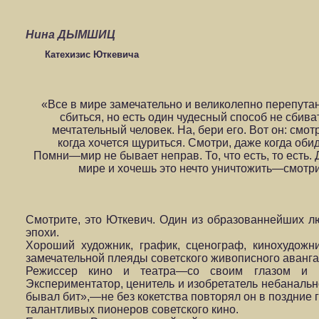
Нина ДЫМШИЦ
Катехизис Юткевича
«Все в мире замечательно и великолепно перепута
сбиться, но есть один чудесный способ не сбиват
мечтательный человек. На, бери его. Вот он: см
когда хочется щуриться. Смотри, даже когда оби
Помни—мир не бывает неправ. То, что есть, то есть.
мире и хочешь это нечто уничтожить—смотри.
Смотрите, это Юткевич. Один из образованнейших л
эпохи.
Хороший художник, график, сценограф, кинохудож
замечательной плеяды советского живописного аванг
Режиссер кино и театра—со своим глазом и п
Экспериментатор, ценитель и изобретатель небанально
бывал бит»,—не без кокетства повторял он в поздние 
талантливых пионеров советского кино.