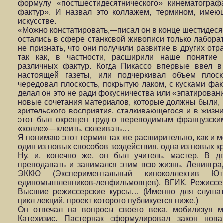
формулу «постшестидесятнического» кинематограф
фактур». И назвал это коллажем, термином, имею
искусстве.
«Можно констатировать,—писал он в конце шестидеся
остались в сфере станковой живописи только лабора
не признать, что они получили развитие в других отр
так как, в частности, расширили наше понятие 
различных фактур. Когда Пикассо впервые ввел в
настоящей газеты, или подчеркивал объем плоск
чередовал плоскость, покрытую лаком, с кусками фак
делал он это не ради фокусничества или «эпатировани
новые сочетания материалов, которые должны были, 
зрительского восприятия, сталкивающегося и в жизни
этот был окрещен трудно переводимым французски
«колле»—клеить, склеивать…
Я понимаю этот термин так же расширительно, как и м
один из новых способов воздействия, одна из новых к
Ну, и, конечно же, он был учитель, мастер. В 
преподавать и занимался этим всю жизнь. Ленинград
ЭККЮ (Экспериментальный киноколлектив Ют
единомышленников-ленфильмовцев), ВГИК, Режиссе
Высшие режиссерские курсы… (Именно для слушат
цикл лекций, проект которого публикуется ниже.)
Он отвечал на вопросы своего века, мобилизуя м
Катехизис. Пастернак сформулировал закон нова