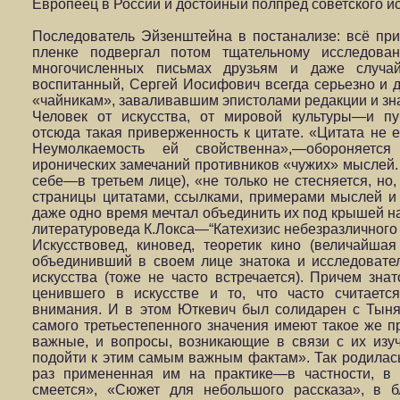
Европеец в России и достойный полпред советского ис
Последователь Эйзенштейна в постанализе: всё пр
пленке подвергал потом тщательному исследован
многочисленных письмах друзьям и даже случа
воспитанный, Сергей Иосифович всегда серьезно и 
«чайникам», заваливавшим эпистолами редакции и зн
Человек от искусства, от мировой культуры—и пу
отсюда такая приверженность к цитате. «Цитата не е
Неумолкаемость ей свойственна»,—обороняетс
иронических замечаний противников «чужих» мыслей. 
себе—в третьем лице), «не только не стесняется, но
страницы цитатами, ссылками, примерами мыслей и 
даже одно время мечтал объединить их под крышей н
литературоведа К.Локса—“Катехизис небезразличного в
Искусствовед, киновед, теоретик кино (величайшая 
объединивший в своем лице знатока и исследовател
искусства (тоже не часто встречается). Причем знат
ценившего в искусстве и то, что часто считает
внимания. И в этом Юткевич был солидарен с Тын
самого третьестепенного значения имеют такое же п
важные, и вопросы, возникающие в связи с их изу
подойти к этим самым важным фактам». Так родилас
раз примененная им на практике—в частности, в
смеется», «Сюжет для небольшого рассказа», в б