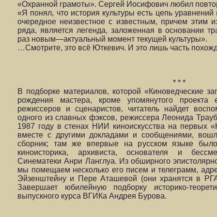
«Охранной грамоты». Сергей Иосифович любил повтор
«Я понял, что история культуры есть цепь уравнений
очередное неизвестное с известным, причем этим и
ряда, является легенда, заложенная в основании т
раз новым—актуальный момент текущей культуры».
…Смотрите, это всё Юткевич. И это лишь часть похожд
* * *
В подборке материалов, которой «Киноведческие за
рождения мастера, кроме упомянутого проекта
режиссеров и сценаристов, читатель найдет воспо
одного из славных фэксов, режиссера Леонида Трау
1987 году в стенах НИИ киноискусства на первых «
вместе с другими докладами и сообщениями, вошл
сборник; там же впервые на русском языке было
киноисторика, архивиста, основателя и бессм
Синематеки Анри Ланглуа. Из обширного эпистолярн
мы помещаем несколько его писем и телеграмм, адр
Эйзенштейну и Пере Аташевой (они хранятся в РГ
Завершает юбилейную подборку историко-теорети
выпускного курса ВГИКа Андрея Бурова.