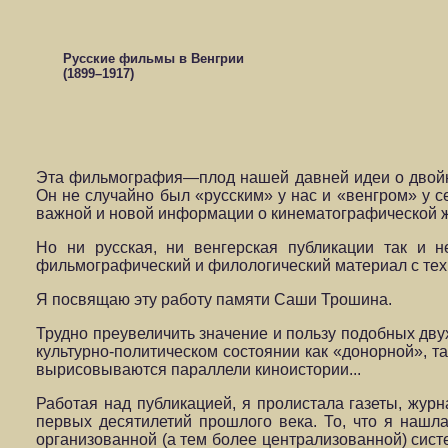
Русские фильмы в Венгрии
(1899–1917)
Эта фильмография—плод нашей давней идеи о двойн
Он не случайно был «русским» у нас и «венгром» у с
важной и новой информации о кинематографической ж
Но ни русская, ни венгерская публикации так и н
фильмографический и филологический материал с тех 
Я посвящаю эту работу памяти Саши Трошина.
Трудно преувеличить значение и пользу подобных дв
культурно-политическом состоянии как «донорной», т
вырисовываются параллели киноистории...
Работая над публикацией, я пролистала газеты, жур
первых десятилетий прошлого века. То, что я нашл
организованной (а тем более централизованной) сис