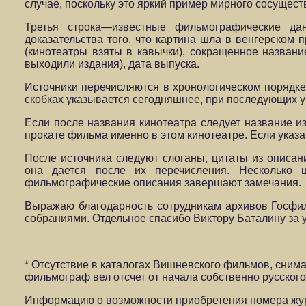
случае, поскольку это яркий пример мирного сосущес
Третья строка—известные фильмографические дан
доказательства того, что картина шла в венгерском 
(кинотеатры взяты в кавычки), сокращенное названи
выходили издания), дата выпуска.
Источники перечисляются в хронологическом порядке.
скобках указывается сегодняшнее, при последующих у
Если после названия кинотеатра следует название и
прокате фильма именно в этом кинотеатре. Если указа
После источника следуют слоганы, цитаты из описан
она дается после их перечисления. Несколько ц
фильмографические описания завершают замечания.
Выражаю благодарность сотрудникам архивов Госфи
собраниями. Отдельное спасибо Виктору Баталину за 
* Отсутствие в каталогах Вишневского фильмов, снима
фильмограф вел отсчет от начала собственно русско
Информацию о возможности приобретения номера жур