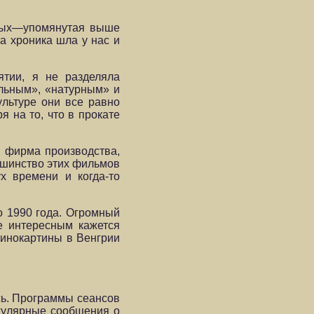
орых—упомянутая выше
та хроника шла у нас и
ятии, я не разделяла
льным», «натурным» и
ультуре они все равно
я на то, что в прокате
и фирма производства,
льшинство этих фильмов
х времени и когда-то
о 1990 года. Огромный
е интересным кажется
кинокартины в Венгрии
ось. Программы сеансов
егулярные сообщения о