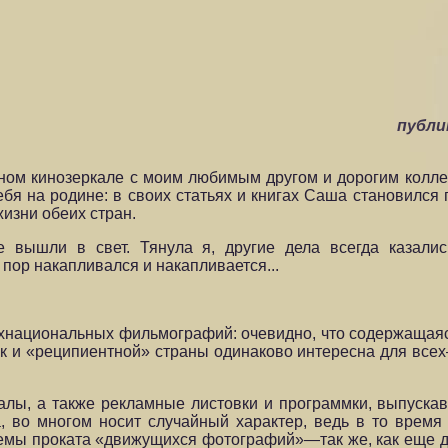
публи
ом кинозеркале с моим любимым другом и дорогим колл
ебя на родине: в своих статьях и книгах Саша становился
изни обеих стран.
е вышли в свет. Тянула я, другие дела всегда казали
пор накапливался и накапливается...
ухнациональных фильмографий: очевидно, что содержащая
ак и «реципиентной» страны одинаково интересна для всех
налы, а также рекламные листовки и программки, выпуска
а, во многом носит случайный характер, ведь в то врем
темы проката «движущихся фотографий»—так же, как еще до