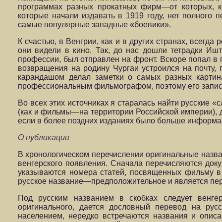
программах разных прокатных фирм—от которых, ко
которые начали издавать в 1919 году, нет полного 
самые популярные западные «боевики».
К счастью, в Венгрии, как и в других странах, всегд
они видели в кино. Так, до нас дошли тетрадки Иш
профессии, был отправлен на фронт. Вскоре попал в 
возвращения на родину Чургаи устроился на почту,
карандашом делал заметки о самых разных картина
профессиональным фильмографом, поэтому его запис
Во всех этих источниках я старалась найти русские 
(как и фильмы—на территории Российской империи), 
если в более поздних изданиях было больше информа
О публикации
В хронологическом перечислении оригинальные назван
венгерского появления. Сначала перечисляются док
указываются номера статей, посвященных фильму в к
русское название—предположительное и является пере
Под русским названием в скобках следует венгер
оригинального, дается дословный перевод на рус
населением, нередко встречаются названия и опис