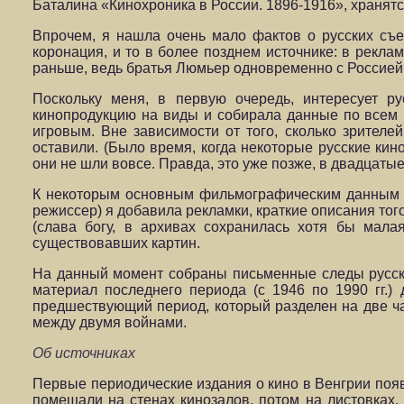
Баталина «Кинохроника в России. 1896-1916», хранят
Впрочем, я нашла очень мало фактов о русских съ
коронация, и то в более позднем источнике: в реклам
раньше, ведь братья Люмьер одновременно с Россией 
Поскольку меня, в первую очередь, интересует ру
кинопродукцию на виды и собирала данные по всем
игровым. Вне зависимости от того, сколько зрителе
оставили. (Было время, когда некоторые русские кин
они не шли вовсе. Правда, это уже позже, в двадцатые 
К некоторым основным фильмографическим данным (е
режиссер) я добавила рекламки, краткие описания то
(слава богу, в архивах сохранилась хотя бы мала
существовавших картин.
На данный момент собраны письменные следы русски
материал последнего периода (с 1946 по 1990 гг.
предшествующий период, который разделен на две ча
между двумя войнами.
Об источниках
Первые периодические издания о кино в Венгрии появ
помещали на стенах кинозалов, потом на листовках,