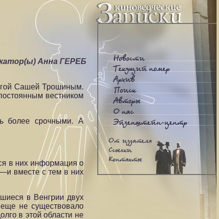
катор(ы) Анна ГЕРЕБ
егой Сашей Трошиным.
 постоянным вестником
сь более срочными. А
ся в них информация о
—и вместе с тем в них
вшиеся в Венгрии двух
я еще не существовало
лго в этой области не