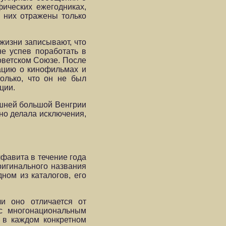
ических ежегодниках,
В них отражены только
 жизни записывают, что
не успев поработать в
оветском Союзе. После
мацию о кинофильмах и
олько, что он не был
ции.
дашней большой Венгрии
но делала исключения,
лфавита в течение года
ригинального названия
ном из каталогов, его
ли оно отличается от
 с многонациональным
 в каждом конкретном