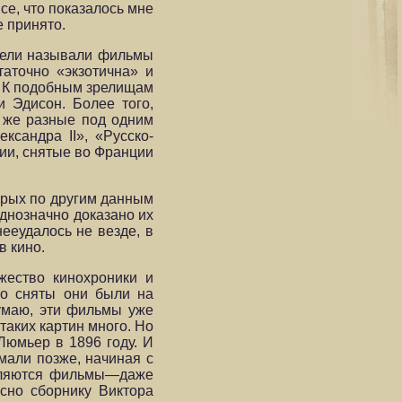
се, что показалось мне
е принято.
атели называли фильмы
таточно «экзотична» и
 К по­добным зрелищам
и Эдисон. Более того,
и же разные под одним
ксандра II», «Русско-
ии, снятые во Франции
орых по другим данным
днозначно доказано их
ееудалось не везде, в
в кино.
жество кинохроники и
но сняты они были на
думаю, эти фильмы уже
таких картин много. Но
Люмьер в 1896 году. И
мали позже, начиная с
исляются фильмы—даже
асно сборнику Виктора