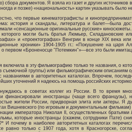
) сбора документов. Я взяла из газет и других источников в
иногда и позже) «национальность» картин указывать было н
звестно, что первые кинематографисты и кинопредприним
тема: история и скандалы, литература и балет—была дос
нимали «сенсационные оригинальные русские» киносюжеты.
и которого могли быть братья Люмьер, Складановские ил
графах» и «проектографах» Венгрии в конце XIX века ил
ионные хроники» 1904-1905 гг.: «Покушение на царя Але
же о первом «Броненосце "Потемкин"»—все это были имитац
я включила в эту фильмографию только те названия, о кот
 съемочной группы) или фильмографическим описаниям о
с названиями в авторитетных каталогах. Впрочем, последн
йших уточнений я надеюсь на помощь российских историко
нуждаюсь в советах коллег из России. В то время мно
и и финансировали иностранцы (чаще всего французы), 
ростые жители России, придворная элита или актеры. Я 
огах Вишневского (по игровым и документальным фильмам) 
нации императора Николая II, осуществленных братьями 
ильмы, которые иностранцы (скажем, сотрудники Пате) сни
ие?* И почему в наиболее авторитетных каталогах переч
е равно только с 1907 года, хотя в Красногорске, согл