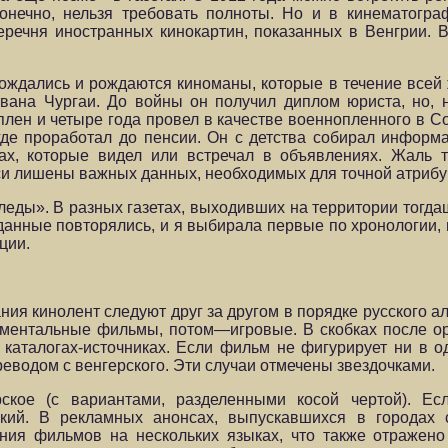
нечно, нельзя требовать полноты. Но и в кинематограф
перечня иностранных кинокартин, показанных в Венгрии. 
а рождались и рождаются киноманы, которые в течение всей
твана Чургаи. До войны он получил диплом юриста, но, 
плен и четыре года провел в качестве военнопленного в С
 где проработал до пенсии. Он с детства собирал инфор
х, которые видел или встречал в объявлениях. Жаль т
и лишены важных данных, необходимых для точной атрибу
«следы». В разных газетах, выходивших на территории тог
данные повторялись, и я выбирала первые по хронологии, 
ции.
ия кинолент следуют друг за другом в порядке русского а
ументальные фильмы, потом—игровые. В скобках после о
аталогах-источниках. Если фильм не фигурирует ни в од
водом с венгерского. Эти случаи отмечены звездочками.
ское (с вариантами, разделенными косой чертой). Ес
ский. В рекламных анонсах, выпускавшихся в городах
ания фильмов на нескольких языках, что также отражено