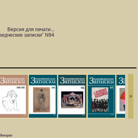
Версия для печати...
ведческие записки" N94
»
едакции