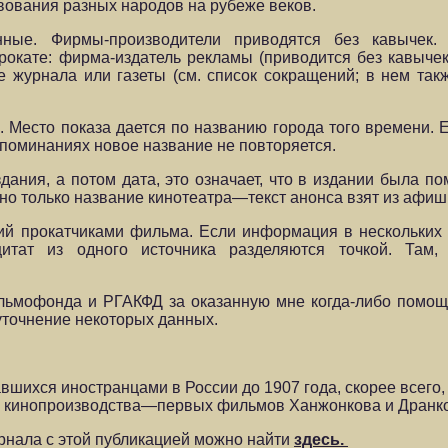
твования разных народов на рубеже веков.
ные. Фирмы-производители приводятся без кавычек. 
прокате: фирма-издатель рекламы (приводится без кавычек
е журнала или газеты (см. список сокращений; в нем такж
 Место показа дается по названию города того времени. Е
поминаниях новое название не повторяется.
здания, а потом дата, это означает, что в издании была 
но только название кинотеатра—текст анонса взят из афиш
ий прокатчиками фильма. Если информация в нескольких 
итат из одного источника разделяются точкой. Там, 
льмофонда и РГАКФД за оказанную мне когда-либо помощь
уточнение некоторых данных.
вшихся иностранцами в России до 1907 года, скорее всего, 
го кинопроизводства—первых фильмов Ханжонкова и Дранк
нала с этой публикацией можно найти
здесь.