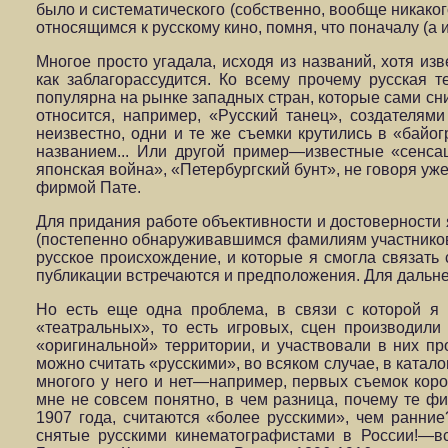
было и систематического (собственно, вообще никакого
относящимся к русскому кино, помня, что поначалу (а 
Многое просто угадала, исходя из названий, хотя и
как заблагорассудится. Ко всему прочему русская 
популярна на рынке западных стран, которые сами с
относится, например, «Русский танец», создателям
неизвестно, одни и те же съемки крутились в «байо
названием... Или другой пример—известные «сенсац
японская война», «Петербургский бунт», не говоря у
фирмой Пате.
Для придания работе объективности и достоверности 
(постепенно обнаруживавшимся фамилиям участников
русское происхождение, и которые я смогла связать 
публикации встречаются и предположения. Для дальне
Но есть еще одна проблема, в связи с которой я 
«театральных», то есть игровых, сцен производил
«оригинальной» территории, и участвовали в них п
можно считать «русскими», во всяком случае, в катал
многого у него и нет—например, первых съемок коро
мне не совсем понятно, в чем разница, почему те ф
1907 года, считаются «более русскими», чем ранн
снятые русскими кине­матографистами в России!—вс