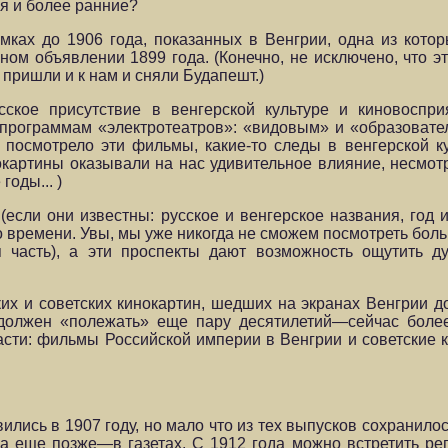
ся и более ранние?
емках до 1906 года, показанных в Венгрии, одна из кот
ном объявлении 1899 года. (Конечно, не исключено, что э
пришли и к нам и сняли Будапешт.)
сское присутствие в венгерской культуре и киновоспри
 программам «электротеатров»: «видовым» и «образовате
й посмотрело эти фильмы, какие-то следы в венгерской к
окартины оказывали на нас удивительное влияние, несмотр
годы... )
сли они известны: русское и венгерское названия, год 
го времени. Увы, мы уже никогда не сможем посмотреть бо
я часть), а эти проспекты дают возможность ощутить ду
х и советских кинокартин, шедших на экранах Венгрии д
) должен «полежать» еще пару десятилетий—сейчас боле
сти: фильмы Российской империи в Венгрии и советские 
ились в 1907 году, но мало что из тех выпусков сохранил
 а еще позже—в газетах. С 1912 года можно встретить р