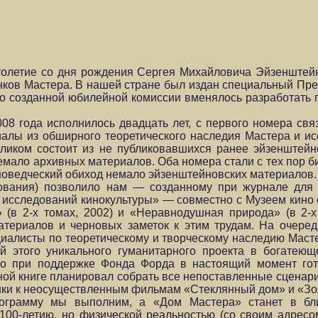
 столетие со дня рождения Сергея Михайловича Эйзенште
ков Мастера. В нашей стране был издан специальный През
о созданной юбилейной комиссии вменялось разработать 
08 года исполнилось двадцать лет, с первого номера св
алы из обширного теоретического наследия Мастера и ис
ликом состоит из не публиковавшихся ранее эйзенштейн
мало архивных материалов. Оба номера стали с тех пор б
иноведческий обиход немало эйзенштейновских материалов.
вания) позволило нам — созданному при журнале для о
исследований кинокультуры» — совместно с Музеем кино о
(в 2-х томах, 2002) и «Неравнодушная природа» (в 2-х 
териалов и черновых заметок к этим трудам. На очере
циалисты по теоретическому и творческому наследию Маст
этого уникального гуманитарного проекта в богатеющей
о при поддержке Фонда Форда в настоящий момент гот
ной книге планировал собрать все непоставленные сценар
нки к неосуществленным фильмам «Стеклянный дом» и «Зо
программу мы выполним, а «Дом Мастера» станет в б
00-летию, но физической реальностью (со своим адресом)