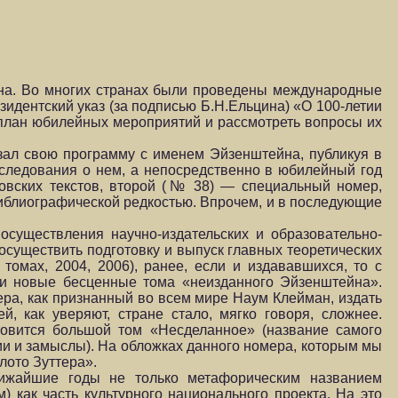
йна. Во многих странах были проведены международные
идентский указ (за подписью Б.Н.Ельцина) «О 100-летии
план юбилейных мероприятий и рассмотреть вопросы их
язал свою программу с именем Эйзенштейна, публикуя в
следования о нем, а непосредственно в юбилейный год
овских текстов, второй (№ 38) — специальный номер,
иблиографической редкостью. Впрочем, и в последующие
существления научно-издательских и образовательно-
существить подготовку и выпуск главных теоретических
томах, 2004, 2006), ранее, если и издававшихся, то с
ди новые бесценные тома «неизданного Эйзенштейна».
ера, как признанный во всем мире Наум Клейман, издать
, как уверяют, стране стало, мягко говоря, сложнее.
овится большой том «Несделанное» (название самого
ии и замыслы). На обложках данного номера, которым мы
лото Зуттера».
лижайшие годы не только метафорическим названием
 как часть культурного национального проекта. На это