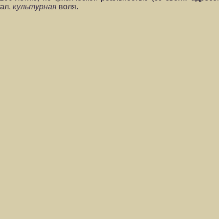
зал,
культурная
воля.