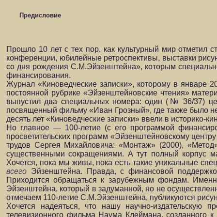
Предисловие
Прошло 10 лет с тех пор, как культурный мир отметил
конференции, юбилейные ретроспективы, выставки рисун
со дня рождения С.М.Эйзенштейна», которым специальн
финансирования.
Журнал «Киноведческие записки», которому в январе 20
постоянной рубрике «Эйзенштейновские чтения» матери
выпустил два специальных номера: один (№ 36/37) це
посвященный фильму «Иван Грозный», где также было не
десять лет «Киноведческие записки» ввели в историко-к
Но главное — 100-летие (с его программой финансиро
просветительских программ «Эйзенштейновскому центру 
трудов Сергея Михайловича: «Монтаж» (2000), «Метод» 
существенными сокращениями. А тут полный корпус ма
Хочется, пока мы живы, пока есть такие уникальные спе
всего
Эйзенштейна. Правда, с финансовой поддержкой 
Приходится обращаться к зарубежным фондам. Именн
Эйзенштейна, который в задуманной, но не осуществлен
отмечаем 110-летие С.М.Эйзенштейна, публикуются рису
Хочется надеяться, что нашу научно-издательскую 
телевизионного фильма Наума Клеймана, созданного к 1