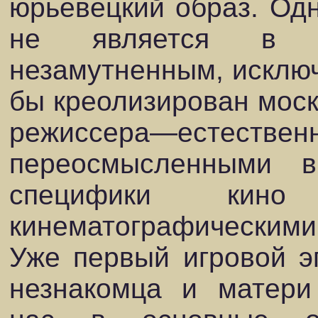
юрьевецкий образ. Одн
не является в 
незамутненным, исключ
бы креолизирован моск
режиссера—естес
переосмысленными в
специфики кино
кинематографическими
Уже первый игровой э
незнакомца и матери