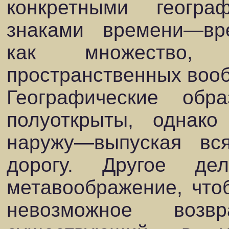
конкретными геогр
знаками времени—вре
как множество,
пространственных воо
Географические обр
полуоткрыты, однако
наружу—выпуская вс
дорогу. Другое де
метавоображение, что
невозможное во