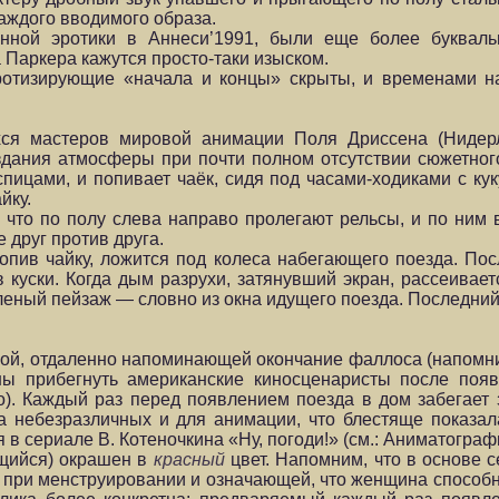
аждого вводимого образа.
ной эротики в Аннеси’1991, были еще более букваль
Паркера кажутся просто-таки изыском.
отизирующие «начала и концы» скрыты, и временами нас
ся мастеров мировой анимации Поля Дриссена (Нидерл
дания атмосферы при почти полном отсутствии сюжетного
пицами, и попивает чаёк, сидя под часами-ходиками с ку
йку.
, что по полу слева направо пролегают рельсы, и по ним
 друг против друга.
попив чайку, ложится под колеса набегающего поезда. По
куски. Когда дым разрухи, затянувший экран, рассеиваетс
ный пейзаж — словно из окна идущего поезда. Последний к
кой, отдаленно напоминающей окончание фаллоса (напомни
ы прибегнуть американские киносценаристы после появл
. Каждый раз перед появлением поезда в дом забегает 
ма небезразличных и для анимации, что блестяще показа
в сериале В. Котеночкина «Ну, погоди!» (см.: Аниматографи
щийся) окрашен в
красный
цвет. Напомним, что в основе с
при менструировании и означающей, что женщина способна