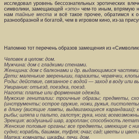
исследовал уровень бессознательных эротических вле
символики, замещающей
«это»
чем-то иным, впрямую н
нам
тайные места
и всё такое прочее, обратимся к 
разнообразной и богатой, чем в игровом кино, из-за прис
Напомню тот перечень образов замещения из «Символики
Человек в целом: дом.
Мужчина: дом с гладкими стенами.
Женщина: дом с балконами и др. выдающимися частями
Дети: маленькие звереныши, паразиты, червячки, клопы
Роды: действие, связанное с водой — заход в воду или вы
Умирание: отъезд, поездка, поезд.
Нагота: платье или форменная одежда.
Мужские гениталии: троичные образы; предметы, сход
(инструменты; острое оружие, ножи, ружья, пистолеты
в длину (висящие лампы, выдвигающиеся карандаши); к
рыбы; шляпа и пальто, галстук; рука, нога; всевозможны
Эрекция: воздушный шар, аэроплан; способность летать
Женские половые органы: все предметы, имеющие с ним
судно; корабль, башмак, туфля; очаг; сад; цветы и цве
Матка: комнаты, шкафы, печи, дом.