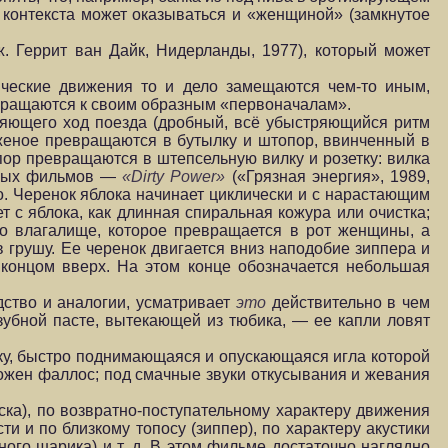
 контекста может оказываться и «женщиной» (замкнутое
. Геррит ван Дайк, Нидерланды, 1977), который может
ические движения то и дело замещаются чем-то иным,
звращаются к своим образным «первоначалам».
ряющего ход поезда (дробный, всё убыстряющийся ритм
женое превращаются в бутылку и штопор, ввинченный в
пор превращаются в штепсельную вилку и розетку: вилка
ерных фильмов —
«D
i
rty Power»
(«Грязная энергия», 1989,
о. Черенок яблока начинает циклически и с нарастающим
т с яблока, как длинная спиральная кожура или очистка;
во влагалище, которое превращается в рот женщины, а
 грушу. Ее черенок двигается вниз наподобие зиппера и
 концом вверх. На этом конце обозначается небольшая
дство и аналогии, усматривает
это
действительно в чем
 зубной пасте, вытекающей из тюбика, — ее капли ловят
ку, быстро поднимающаяся и опускающаяся игла которой
ложен фаллос; под смачные звуки откусывания и жевания
ка), по возвратно-поступательному характеру движения
и и по близкому топосу (зиппер), по характеру акустики
ого шарика) и т. д. В этом фильме достаточно наглядно