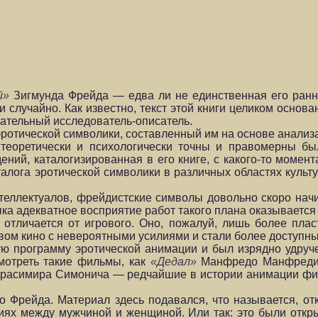
й»
Зигмунда Фрейда — едва ли не единственная его рання
 случайно. Как известно, текст этой книги целиком основа
имательный исследователь-описатель.
эротической символики, составленный им на основе анализ
еоретически и психологически точны и правомерны был
ний, каталогизированная в его книге, с какого-то момен
лога эротической символики в различных областях культур
теллектуалов, фрейдистские символы довольно скоро нач
зыка адекватное восприятие работ такого плана оказываетс
тличается от игрового. Оно, пожалуй, лишь более пласт
вом кино с невероятными усилиями и стали более доступ
ную программу эротической анимации и был изрядно удру
смотреть такие фильмы, как
«Дедал»
Манфредо Манфред
расимира Симонича — редчайшие в истории анимации фи
го Фрейда. Материал здесь подавался, что называется, о
иях между мужчиной и женщиной. Или так: это были отк