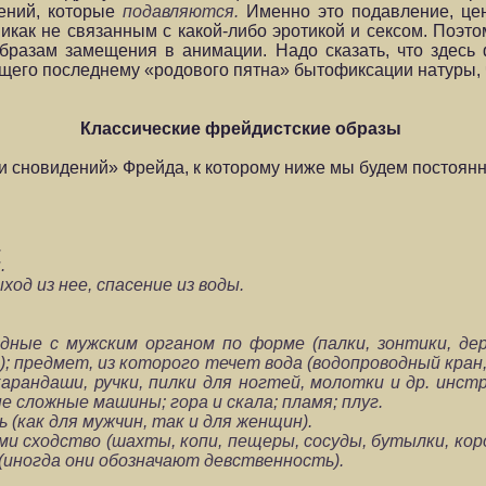
чений, которые
подавляются.
Именно это подавление, цен
икак не связанным с какой-либо эротикой и сексом. Поэт
образам замещения в анимации. Надо сказать, что здесь
ущего последнему «родового пятна» бытофиксации натуры, ч
Классические фрейдистские образы
 сновидений» Фрейда, к которому ниже мы будем постоянн
.
.
ход из нее, спасение из воды.
ные с мужским органом по форме (палки, зонтики, дер
); предмет, из которого течет вода (водопроводный кра
арандаши, ручки, пилки для ногтей, молотки и др. инст
е сложные машины; гора и скала; пламя; плуг.
 (как для мужчин, так и для женщин).
и сходство (шахты, копи, пещеры, сосуды, бутылки, кор
т (иногда они обозначают девственность).