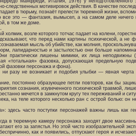
нфредо Манфреди, Италия, 1976) у неподготовленного 
но-следственных мотивировок действия. В качестве после
адает в тюрьму, познаёт прелести тюремной жизни, вспоми
то все это — фантазия, вымысел, а на самом деле ничего
й, в том же доме.
.
холмик, возле которого тотчас падает на колени, горест
дсказывают, что перед нами картины психической, а не ф
 осознаваемая мысль об убийстве, как молния, проскользну
орм, лапидарностью и застылостью они больше напомина
и практически лишены мимики, их лица неподвижны (и 
вая «тотальная» фазовка, допускающая предельную под
ной фазовки персонажа и фона).
я, ни разу не возникает и подобия улыбки — явная черта
ние, постоянно образующее петли повторов, как бы зацик
ятия сознания, изувеченного психической травмой, лишен
рестанно мечется в замкнутом кругу тех переживаний и сит
, на теле которого несколько ран с острой болью: он не
а»: здесь часто поступки персонажей важны лишь как г
огда в тюремную камеру персонажа заходят двое массив
атают его за запястья. Но этой чисто изобразительной эк
беспричинно, как и появились, отпускают героя и исчеза