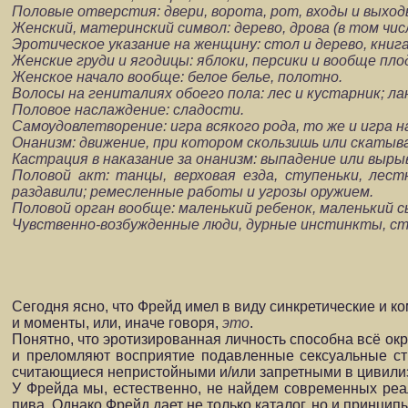
Половые отверстия: двери, ворота, рот, входы и выхо
Женский, материнский символ: дерево, дрова (в том чис
Эротическое указание на женщину: стол и дерево, книга;
Женские груди и ягодицы: яблоки, персики и вообще пло
Женское начало вообще: белое белье, полотно.
Волосы на гениталиях обоего пола: лес и кустарник; ла
Половое наслаждение: сладости.
Самоудовлетворение: игра всякого рода, то же и игра н
Онанизм: движение, при котором скользишь или скатыв
Кастрация в наказание за онанизм: выпадение или вырыв
Половой акт: танцы, верховая езда, ступеньки, лест
раздавили; ремесленные работы и угрозы оружием.
Половой орган вообще: маленький ребенок, маленький с
Чувственно-возбужденные люди, дурные инстинкты, стр
Сегодня ясно, что Фрейд имел в виду синкретические и 
и моменты, или, иначе говоря,
это
.
Понятно, что эротизированная личность способна всё ок
и преломляют восприятие подавленные сексуальные стр
считающиеся непристойными и/или запретными в цивили
У Фрейда мы, естественно, не найдем современных реал
пива. Однако Фрейд дает не только каталог, но и принци