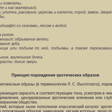
ды комнаты.
ле и как материал).
 улитка, раковина; церковь и капелла; город, замок, дворе
ды.
ндшафт со скалами, лесом и водой.
а рояле.
аешься; обрывание ветки.
ание зуба.
ница или подъем по ней, подъемы, а также переживания
ынок, маленькая дочка.
асти: дикие звери.
Принцип порождения эротических образов
комплексные образы (в терминологии Л. С. Выготского), п
ружающее окрасить в соответствующие тона, усмотрев в чем
емления, цензурованные эротические влечения или глуб
зованном обществе.
ий, которые ныне пополнили классический каталог эротич
пы порождения образов замещения, уяснив которые, легко п