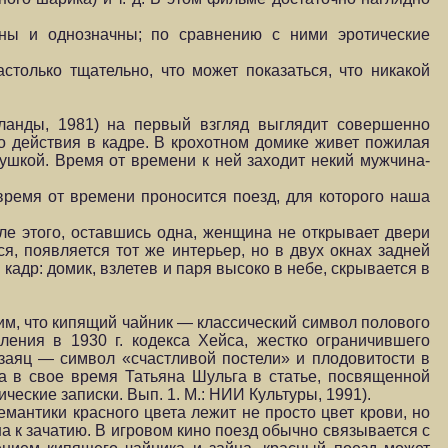
ны и однозначны; по сравнению с ними эротические
только тщательно, что может показаться, что никакой
анды, 1981) на первый взгляд выглядит совершенно
 действия в кадре. В крохотном домике живет пожилая
кушкой. Время от времени к ней заходит некий мужчина-
 время от времени проносится поезд, для которого наша
сле этого, оставшись одна, женщина не открывает двери
я, появляется тот же интерьер, но в двух окнах задней
адр: домик, взлетев и паря высоко в небе, скрывается в
м, что кипящий чайник — классический символ полового
ения в 1930 г. кодекса Хейса, жестко ограничившего
заяц — символ «счастливой постели» и плодовитости в
ла в свое время Татьяна Шульга в статье, посвященной
ческие записки. Вып. 1. М.: НИИ Культуры, 1991).
емантики красного цвета лежит не просто цвет крови, но
 к зачатию. В игровом кино поезд обычно связывается с