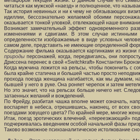
метафорой текущей жизни. В данном случае его симво
читаться как мужской «наезд» и полноценное, что называе
Так история невинных и ни к чему не обязывающих визит
идиллии, бессознательно желаемой
обоими персонажа
оказывается тонкой уловкой, отвлекающей наше внимани
Возникает замечательный эффект одновременного разв
изменениями и сдвигами. В этом случае истинными
определенности изображаемые в виде условных человечк
самом деле, представить не имеющие определенной форм
Содержание фильма оказывается картинками из жизни 
природы
персонажей
,
когда, передвигаясь, они попрос
Дриссена перенес в свой «Switchkraft» Константин Бронзи
Когда мужчина ложится на рельсы, чтобы покончить с со
была крайне статична и большей частью просто неподвижн
прохода поезда женщина нагибается, как мы думаем, 
бывшей у него в руке. Она роняет черепок и затем мете
Но это значит, что на рельсах больше ничего нет. След
затаенных желаний и вожделений.
По Фрейду, разбитая чашка вполне может означать, напр
воспаряет в небеса, отрешившись, наконец, от всех св
поездами зовущего цвета? По крайней мере, многие женщ
Итак, поезд эротических влечений, «переезжающий» под
подчеркивалась введением особой начальной фазы призр
Таково возможное психоаналитическое истолкование сно