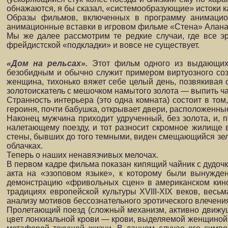
обнажаются, я бы сказал, «системообразующие» истоки к
Образы фильмов, включенных в программу анимацион
анимационные вставки в игровом фильме «Стена» Алана 
Мы же далее рассмотрим те редкие случаи, где все эр
фрейдистской «подкладки» и вовсе не существует.
«Дом на рельсах».
Этот фильм одного из выдающих
безобидным и обычно служит примером виртуозного соз
женщина, тихонько вяжет себе целый день, позвякивая с
золотоискатель с мешочком намытого золота — выпить ча
Странность интерьера (это одна комната) состоит в том
героиня, почти бабушка, открывает двери, расположенные
Наконец мужчина приходит удрученный, без золота, и, 
налетающему поезду, и тот разносит скромное жилище в 
стены, бывших до того темными, виден смещающийся зеле
облачках.
Теперь о наших ненавязчивых мелочах.
В первом кадре фильма показан кипящий чайник с дудоч
акта на «эзоповом языке», к которому были вынужден
демонстрацию «фривольных сцен» в американском кино)
традициях европейской культуры XVIII-XIX веков, весь
анализу мотивов бессознательного эротического влечения 
Пролетающий поезд (сложный механизм, активно движу
цвет лонхиальной крови — крови, выделяемой женщиной 