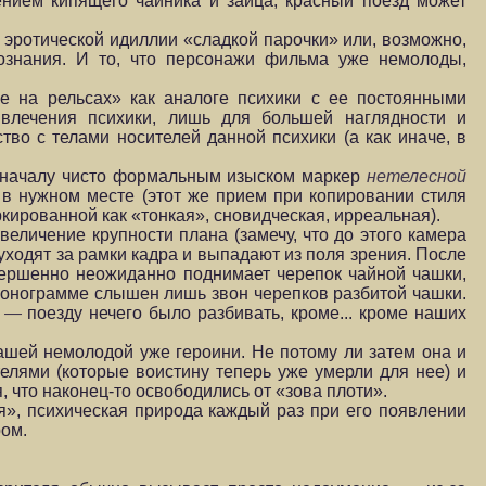
нием кипящего чайника и зайца, красный поезд может
 эротической идиллии «сладкой парочки» или, возможно,
ознания. И то, что персонажи фильма уже немолоды,
е на рельсах» как аналоге психики с ее постоянными
влечения психики, лишь для большей наглядности и
во с телами носителей данной психики (а как иначе, в
поначалу чисто формальным изыском маркер
нетелесной
я в нужном месте (этот же прием при копировании стиля
ркированной как «тонкая», сновидческая, ирреальная).
величение крупности плана (замечу, что до этого камера
уходят за рамки кадра и выпадают из поля зрения. После
вершенно неожиданно поднимает черепок чайной чашки,
 фонограмме слышен лишь звон черепков разбитой чашки.
о —
поезду нечего было разбивать, кроме... кроме наших
нашей немолодой уже героини. Не потому ли затем она и
телями (которые воистину теперь уже умерли для нее) и
что наконец-то освободились от «зова плоти».
я», психическая природа каждый раз при его появлении
ром.