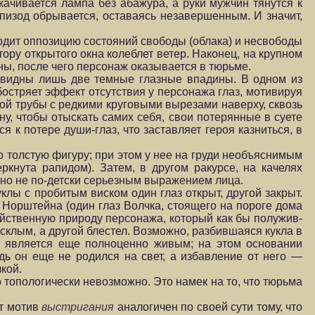
качивается лампа без абажура, а руки мужчин тянутся к
пизод обрывается, оставаясь незавершенным. И значит,
одит оппозицию состояний свободы (облака) и несвободы
ору открытого окна колеблет ветер. Наконец, на крупном
ы, после чего персонаж оказывается в тюрьме.
з видны лишь две темные глазные впадины. В одном из
бостряет эффект отсутствия у персонажа глаз, мотивируя
ной трубы с редкими круговыми вырезами наверху, сквозь
ну, чтобы отыскать самих себя, свои потерянные в суете
 к потере души-глаз, что заставляет героя казниться, в
о толстую фигуру; при этом у нее на груди необъяснимым
ркнута рапидом). Затем, в другом ракурсе, на качелях
нно не по-детски серьезным выражением лица.
клы с пробитым виском один глаз открыт, другой закрыт.
. Норштейна (один глаз Волчка, стоящего на пороге дома
двойственную природу персонажа, который как бы полужив-
усклым, а другой блестел. Возможно, разбившаяся кукла в
не является еще полноценно живым; на этом основании
дь он еще не родился на свет, а избавление от него —
кой.
то топологически невозможно. Это намек на то, что тюрьма
от мотив
выстригания
аналогичен по своей сути тому, что