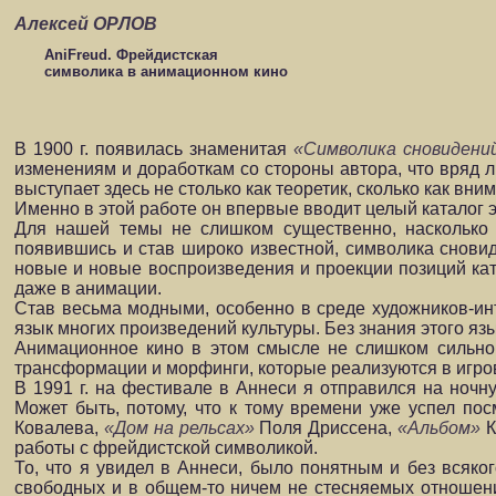
Алексей ОРЛОВ
AniFreud. Фрейдистская
символика в анимационном кино
В 1900 г. появилась знаменитая
«Символика сновидени
изменениям и доработкам со стороны автора, что вряд ли
выступает здесь не столько как теоретик, сколько как вн
Именно в этой работе он впервые вводит целый каталог 
Для нашей темы не слишком существенно, насколько т
появившись и став широко известной, символика сновиде
новые и новые воспроизведения и проекции позиций ката
даже в анимации.
Став весьма модными, особенно в среде художников-ин
язык
многих произведений культуры. Без знания этого я
Анимационное кино в этом смысле не слишком сильно о
трансформации и морфинги, которые реализуются в игро
В 1991 г. на фестивале в Аннеси я отправился на ноч
Может быть, потому, что к тому времени уже успел по
Ковалева,
«Дом на рельсах»
Поля Дриссена,
«Альбом»
К
работы с фрейдистской символикой.
То, что я увидел в Аннеси, было понятным и без всяко
свободных и в общем-то ничем не стесняемых отношен