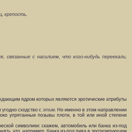
ц, крепость.
, связанные с насилием, что кого-нибудь переехали,
орождающим ядром которых являются эротические атрибуты
 угодно сходство с
этим.
Но именно в этом направлении
око упрятанные позывы плоти, в той или иной степени
еской символики: скажем, автомобиль или банка из-под
онять, что, например, банка из-под пива в эротизирующем