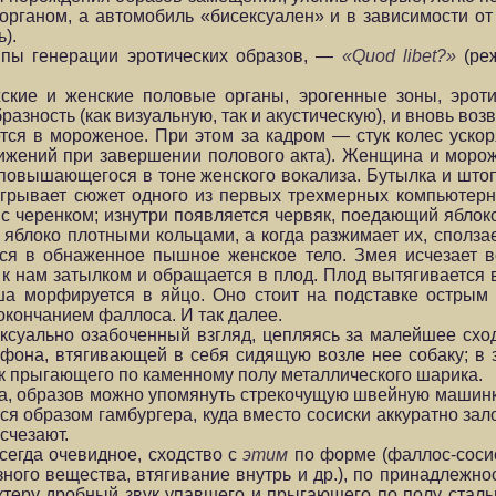
органом, а автомобиль «бисексуален» и в зависимости от
).
пы генерации эротических образов, —
«Quod libet?»
(реж
ские и женские половые органы, эрогенные зоны, эрот
зность (как визуальную, так и акустическую), и вновь во
тся в мороженое. При этом за кадром — стук колес уско
ижений при завершении полового акта). Женщина и моро
 повышающегося в тоне женского вокализа. Бутылка и што
обыгрывает сюжет одного из первых трехмерных компьют
с черенком; изнутри появляется червяк, поедающий яблок
яблоко плотными кольцами, а когда разжимает их, сползае
тся в обнаженное пышное женское тело. Змея исчезает 
к нам затылком и обращается в плод. Плод вытягивается в
ша морфируется в яйцо. Оно стоит на подставке острым
окончанием фаллоса. И так далее.
ксуально озабоченный взгляд, цепляясь за малейшее схо
мофона, втягивающей в себя сидящую возле нее собаку; в
ук прыгающего по каменному полу металлического шарика.
фа, образов можно упомянуть стрекочущую швейную машин
я образом гамбургера, куда вместо сосиски аккуратно за
счезают.
всегда очевидное, сходство с
этим
по форме (фаллос-сосис
ого вещества, втягивание внутрь и др.), по принадлежност
ктеру дробный звук упавшего и прыгающего по полу стальн