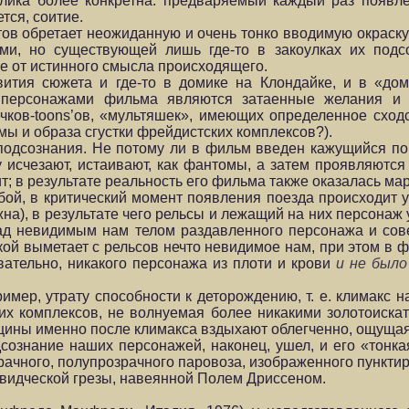
лика более конкретна: предваряемый каждый раз появле
тся, соитие.
ов обретает неожиданную и очень тонко вводимую окраску
ми, но существующей лишь где-то в закоулках их подс
е от истинного смысла происходящего.
ития сюжета и где-то в домике на Клондайке, и в «дом
 персонажами фильма являются затаенные желания и 
ов-toons’ов, «мультяшек», имеющих определенное сходст
ы и образа сгустки фрейдистских комплексов?).
подсознания. Не потому ли в фильм введен кажущийся 
ту исчезают, истаивают, как фантомы, а затем проявляютс
т; в результате реальность его фильма также оказалась ма
бой, в критический момент появления поезда происходит у
а), в результате чего рельсы и лежащий на них персонаж 
над невидимым нам телом раздавленного персонажа и со
лкой выметает с рельсов нечто невидимое нам, при этом в
овательно, никакого персонажа из плоти и крови
и не был
имер, утрату способности к деторождению, т. е. климакс 
оих комплексов, не волнуемая более никакими золотоиска
ины именно после климакса вздыхают облегченно, ощущая, 
сознание наших персонажей, наконец, ушел, и его «тонка
ачного, полупрозрачного паровоза, изображенного пункти
видческой грезы, навеянной Полем Дриссеном.