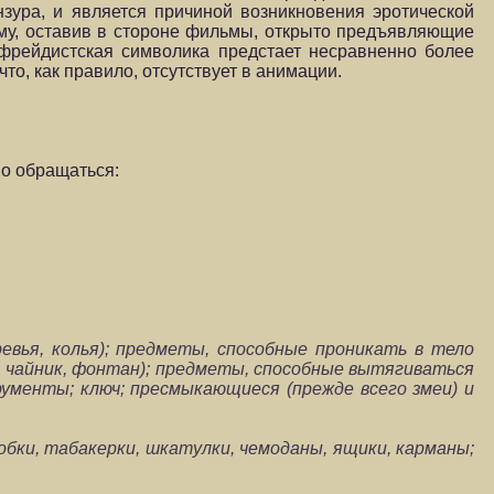
зура, и является причиной возникновения эротической
ому, оставив в стороне фильмы, открыто предъявляющие
 фрейдистская символика предстает несравненно более
то, как правило, отсутствует в анимации.
о обращаться:
евья, колья); предметы, способные проникать в тело
н, чайник, фонтан); предметы, способные вытягиваться
рументы; ключ; пресмыкающиеся (прежде всего змеи) и
обки, табакерки, шкатулки, чемоданы, ящики, карманы;