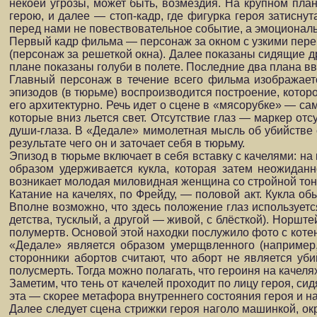
некоей угрозы, может быть, возмездия. На крупном пла
герою, и далее — стоп-кадр, где фигурка героя затисн
перед нами не повествовательное событие, а эмоционал
Первый кадр фильма — персонаж за окном с узкими переп
(персонаж за решеткой окна). Далее показаны сидящие д
плане показаны голуби в полете. Последние два плана 
Главный персонаж в течение всего фильма изображаетс
эпизодов (в тюрьме) воспроизводится построение, которо
его архитектурно. Речь идет о сцене в «мясорубке» — с
которые вниз льется свет. Отсутствие глаз — маркер отс
души-глаза. В «Дедале» мимолетная мысль об убийстве св
результате чего он и заточает себя в тюрьму.
Эпизод в тюрьме включает в себя вставку с качелями: на
образом удерживается кукла, которая затем неожиданно
возникает молодая миловидная женщина со стройной тонк
Катание на качелях, по Фрейду, — половой акт. Кукла об
Вполне возможно, что здесь положение глаз используется
детства, тусклый, а другой — живой, с блёсткой). Норшт
полумертв. Основой этой находки послужило фото с котен
«Дедале» является образом умерщвленного (например,
сторонники абортов считают, что аборт не является уб
полусмерть. Тогда можно полагать, что героиня на качеля
Заметим, что тень от качелей проходит по лицу героя, си
эта — скорее метафора внутреннего состояния героя и н
Далее следует сцена стрижки героя наголо машинкой, о