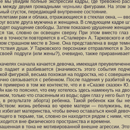
не мы увидим полные экспрессии кадры, где тревожно рас
ута между двумя громадными
черными
фигурами. На этом э
ьный сгусток, передающий внутреннее состояние.
летами рам и облака, отражающиеся в стеклах окна, — вв
руг возле друга мужчина и женщина. В следующем кадре шт
вводят ощущение свободы. Затем показано удушение женщин
я так, словно он освещен сверху. При этом вместо гла
е в точности повторяется в «Сталкере» А. Тарковского и о
амом страшном месте в Зоне. Она представлена в виде тем
утствия души. У Тарковского персонажи отправляются в Зо
оей подруги (или жены?), очевидно, также приравнивается
 качелях сначала качается девочка, имеющая преувеличенн
 падает и разбивается (значимость этого события подче
ой фигуркой, весьма похожая на подростка, но с соверше
ычно связывается с ребенком. После падения у разбитой ку
 примерно в том же контексте, что и в «Сказке сказок» Ю
ейн как-то пояснял, что ему хотелось здесь намекнуть на 
ком, только что спасенным из воды; один глаз у него был т
 в результате аборта) ребенка. Такой ребенок как бы 
ийством: жизнь ребенка во чреве матери — полужизнь, ве
х избегает материнства, чтобы вечно оставаться юной девоч
дящего в тюрьме, так, словно он находится рядом с ними, ч
аходится вне физического пространства и времени.
крашенная в тона не мотивированной внешне агрессии. Эт