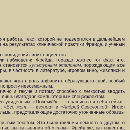
я работа, текст которой не подвергался в дальнейшем
н на результатах клинической практики Фрейда, и ученый
а сновидений своих пациентов.
и наблюдения Фрейда; гораздо важнее тот факт, что,
та становится
культурным эталоном,
порождающим всё
ы, в частности в литературе, игровом кино, живописи и
инают играть роль алфавита, образующего свой, особый
я попросту невозможным.
ично и текуче и потому способно с легкостью вводить
ны лишь благодаря компьютерным спецэффектам.
чен увиденным. «Почему?» — спрашиваю я себя сейчас.
и,
«Его жена
—
курица»
и
«Андрей Свислоцкий»
Игоря
льмы, представляющие достаточно утонченные образцы
ткрытым текстом. Это были фильмы немного о другом: о
рытые высказывания об
«этом».
Фрейд же, как известно,