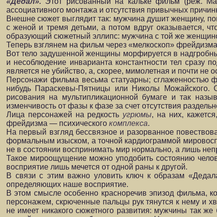
«Дедал».
Этот рисованный на кальке фильм (реж. Ма
ассоциативного монтажа и отсутствия привычных причин
Внешне сюжет выглядит так: мужчина душит женщину, поп
с женой и тремя детьми, а потом вдруг оказывается, ч
образующий сюжетный эллипс: мужчина с той же женщино
Теперь взглянем на фильм через «мелкоскоп» фрейдизма
Вот тело задушенной женщины морфируется в надгробный 
и несоблюдение инварианта константности тел сразу по
является не убийство, а, скорее, мимолетная и почти не
Персонажи фильма весьма статуарны; сглаженностью ф
нибудь Параскевы-Пятницы или Николы Можайского. Он
рисования на мультипликационной бумаге и так назы
изменчивость от фазы к фазе за счет отсутствия раздель
Лица персонажей на редкость
угрюмы
, на них, кажетс
фрейдизма — психического
комплекса
.
На первый взгляд бессвязное и разорванное повествова
формальным изыском, а точной кардиограммой мировоспри
не в состоянии воспринимать мир нормально, а лишь неп
Такое мироощущение можно уподобить состоянию человека
восприятие лишь мечется от одной раны к другой.
В связи с этим важно уловить ключ к образам «Дедал
определяющих наше восприятие.
В этом смысле особенно красноречив эпизод фильма, к
персонажем, скрюченные пальцы рук тянутся к нему и хв
не имеет никакого сюжетного развития: мужчины так же 