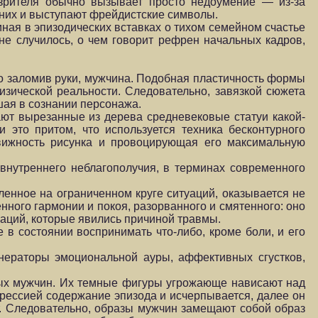
зрителя обычно вызывает просто недоумение — из-за
дних и выступают фрейдистские символы.
ная в эпизодических вставках о тихом семейном счастье
 не случилось, о чем говорит рефрен начальных кадров,
но заломив руки, мужчина. Подобная пластичность формы
изической реальности. Следовательно, завязкой сюжета
вшая в сознании персонажа.
ют вырезанные из дерева средневековые статуи какой-
это притом, что используется техника бесконтурного
вижность рисунка и провоцирующая его максимальную
 внутреннего неблагополучия, в терминах современного
ленное на ограниченном круге ситуаций, оказывается не
ного гармонии и покоя, разорванного и смятенного: оно
уаций, которые явились причиной травмы.
 в состоянии воспринимать что-либо, кроме боли, и его
енераторы эмоциональной ауры, аффективных сгустков,
ных мужчин. Их темные фигуры угрожающе нависают над
спрессией содержание эпизода и исчерпывается, далее он
ют. Следовательно, образы мужчин замещают собой образ