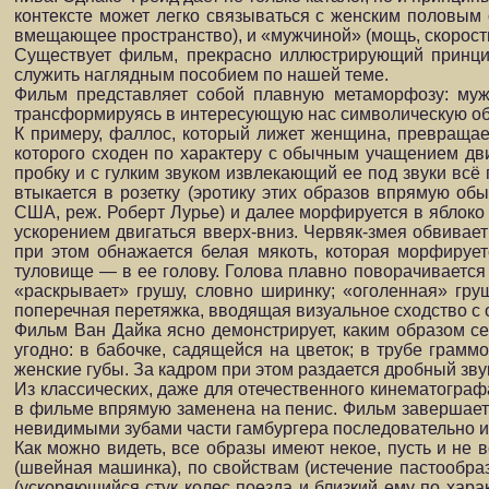
контексте может легко связываться с женским половым 
вмещающее пространство), и «мужчиной» (мощь, скорость
Существует фильм, прекрасно иллюстрирующий принци
служить наглядным пособием по нашей теме.
Фильм представляет собой плавную метаморфозу: муж
трансформируясь в интересующую нас символическую обра
К примеру, фаллос, который лижет женщина, превращае
которого сходен по характеру с обычным учащением дв
пробку и с гулким звуком извлекающий ее под звуки всё
втыкается в розетку (эротику этих образов впрямую 
США, реж. Роберт Лурье) и далее морфируется в яблоко 
ускорением двигаться вверх-вниз. Червяк-змея обвивает 
при этом обнажается белая мякоть, которая морфируе
туловище — в ее голову. Голова плавно поворачивается 
«раскрывает» грушу, словно ширинку; «оголенная» гру
поперечная перетяжка, вводящая визуальное сходство с 
Фильм Ван Дайка ясно демонстрирует, каким образом се
угодно: в бабочке, садящейся на цветок; в трубе грам
женские губы. За кадром при этом раздается дробный зв
Из классических, даже для отечественного кинематогра
в фильме впрямую заменена на пенис. Фильм завершаетс
невидимыми зубами части гамбургера последовательно и
Как можно видеть, все образы имеют некое, пусть и не 
(швейная машинка), по свойствам (истечение пастообразн
(ускоряющийся стук колес поезда и близкий ему по хара