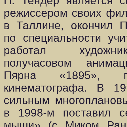
П. Тендер является с
режиссером своих филь
в Таллине, окончил П
по специальности учи
работал художник
получасовом анима
Пярна «1895», по
кинематографа. В 19
сильным многопланов
в 1998-м поставил с
мыши» (с Миком Ран