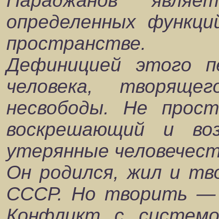
Параджанов являе
определенных функци
пространстве.
Дефиницией этого п
человека, творяще
несвободы. Не прос
воскрешающий и во
утерянные человечест
Он родился, жил и тв
СССР. Но творить — 
Конфликт с системо