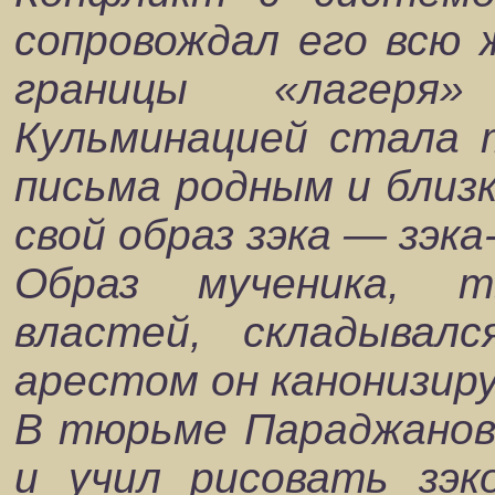
сопровождал его всю ж
границы «лагеря»
Кульминацией стала 
письма родным и близ
свой образ зэка — зэка
Образ мученика, т
властей, складыва
арестом он канонизир
В тюрьме Параджанов 
и учил рисовать зэко