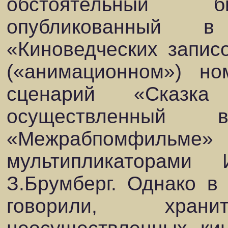
обстоятельный би
опубликованный 
«Киноведческих запис
(«анимационном») но
сценарий «Сказк
осуществленны
«Межрабпомфил
мультипликаторами
З.Брумберг. Однако в
говорили, хра