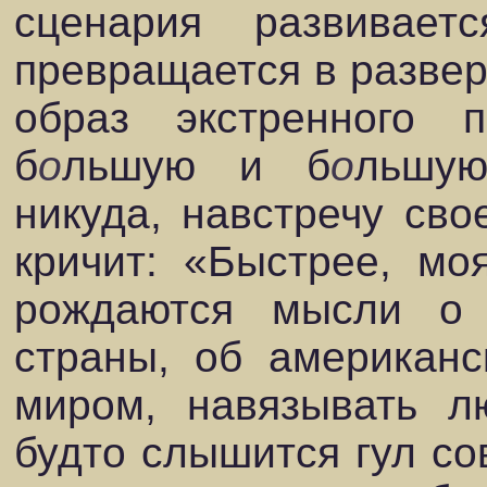
сценария развивае
превращается в развер
образ экстренного 
б
о
льшую и б
о
льшую
никуда, навстречу сво
кричит: «Быстрее, мо
рождаются мысли о 
страны, об американс
миром, навязывать 
будто слышится гул с