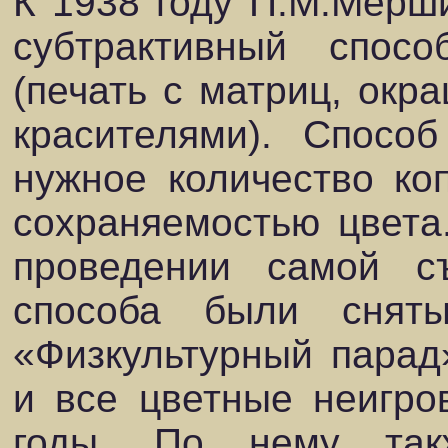
К 1938 году П.М.Мерш
субтрактивный спос
(печать с матриц, ок
красителями). Способ
нужное количество ко
сохраняемостью цвета
проведении самой с
способа были сня
«Физкультурный парад
и все цветные неигро
годы. По нему так