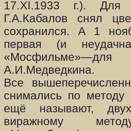
17.XI.1933 г.). Дл
Г.А.Кабалов снял цв
сохранился. А 1 ноя
первая (и неудачн
«Мосфильме»—дл
А.И.Медведкина.
Все вышеперечислен
снимались по методу «
ещё называют, двух
виражному мето