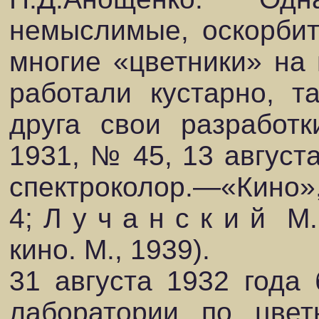
немыслимые, оскорбит
многие «цветники» на 
работали кустарно, т
друга свои разработк
1931, № 45, 13 августа
спектроколор.—«Кино»,
4; Л у ч а н с к и й М
кино. М., 1939).
31 августа 1932 года
лаборатории по цвет