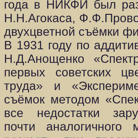
года в НИКФИ был раз
Н.Н.Агокаса, Ф.Ф.Пров
двухцветной съёмки ф
В 1931 году по аддити
Н.Д.Анощенко «Спект
первых советских цв
труда» и «Эксперим
съёмок методом «Спек
все недостатки зару
почти аналогичного 