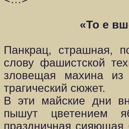
«То е вш
Панкрац, страшная, п
слову фашистской тех
зловещая махина из
трагический сюжет.
В эти майские дни в
пышут цветением 
праздничная сияющая 