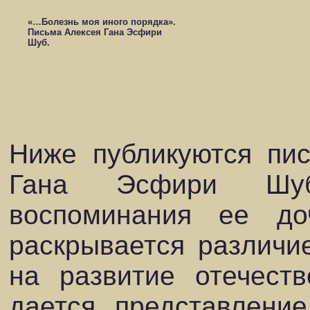
«…Болезнь моя иного порядка».
Письма Алексея Гана Эсфири
Шуб.
Ниже публикуются пи
Гана Эсфири Шуб
воспоминания ее д
раскрывается различи
на развитие отечеств
дается представлени