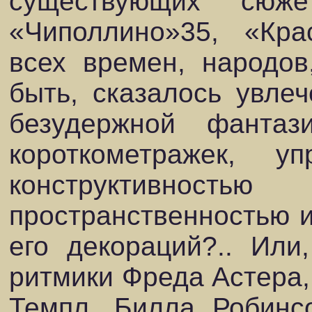
существующих сюже
«Чиполлино»35, «Кра
всех времен, народов
быть, сказалось увле
безудержной фантаз
короткометражек, у
конструктивно
пространственностью и
его декораций?.. Или
ритмики Фреда Астера
Темпл, Билла Робинс