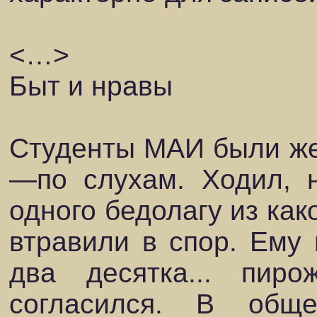
<…>
Быт и нравы
Студенты МАИ были же
—по слухам. Ходил, н
одного бедолагу из как
втравили в спор. Ему 
два десятка... пир
согласился. В общ