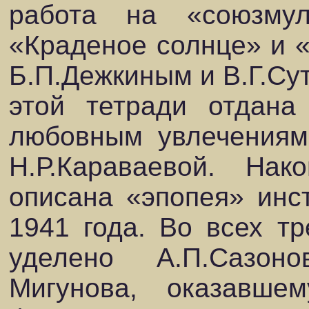
работа на «союзмул
«Краденое солнце» и «
Б.П.Дежкиным и В.Г.Сут
этой тетради отдан
любовным увлечениям
Н.Р.Караваевой. Нак
описана «эпопея» инс
1941 года. Во всех тр
уделено А.П.Сазон
Мигунова, оказавше