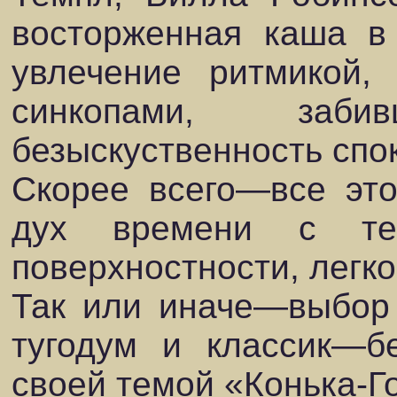
восторженная каша в 
увлечение ритмикой,
синкопами, заб
безыскуственность спо
Скорее всего—все это
дух времени с тен
поверхностности, легк
Так или иначе—выбор
тугодум и классик—б
своей темой «Конька-Г