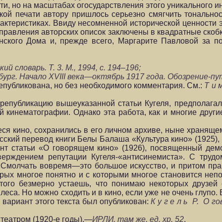
ти, но на масштабах огосударствления этого уникального и
ской печати автору пришлось серьезно смягчить тональнос
ктеристиках. Ввиду несомненной исторической ценности э
правления авторских описок заключены в квадратные скоб
нского Дома и, прежде всего, Маргарите Павловой за 
 словарь. Т. 3. М., 1994, с. 194–196;
ербург. Начало XVIII века—октябрь 1917 года. Обозрение-пу
епубликована, но без необходимого комментария. См.:
Т и 
републикацию вышеуказанной статьи Кугеля, предполагал
 кинематографии. Однако эта работа, как и многие други
ся кино, сохранились в его личном архиве, ныне храняще
ский перевод книги Белы Балаша «Культура кино» (1925),
т статьи «О говорящем кино» (1926), посвященный дем
верждением репутации Кугеля-«антисинемиста». С труд
 «Смолчать вовремя—это большое искусство, и притом пра
орых многое понятно и с которыми многое становится неп
того безмерно устаешь, что понимаю некоторых друзей 
еса. Но можно сходить и в кино, если уже не очень глупо.
вариант этого текста был опубликован:
К у г е л ь Р. О г
 театром (1920-е годы).—
ИРЛИ, там же, ед. хр. 52
.