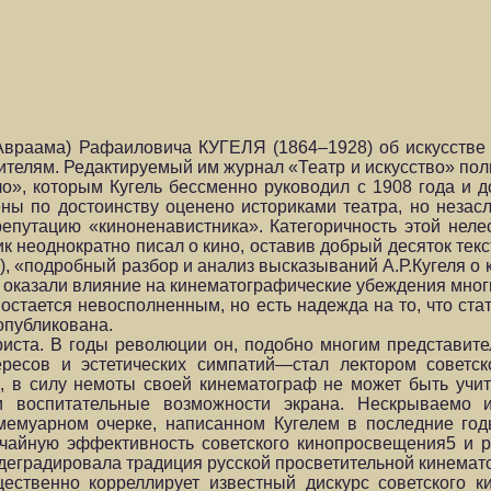
(Авраама) Рафаиловича КУГЕЛЯ (1864–1928) об искусств
ителям. Редактируемый им журнал «Театр и искусство» п
о», которым Кугель бессменно руководил с 1908 года и д
ены по достоинству оценено историками театра, но неза
 репутацию «киноненавистника». Категоричность этой не
ик неоднократно писал о кино, оставив добрый десяток те
), «подробный разбор и анализ высказываний А.Р.Кугеля о
 оказали влияние на кинематографические убеждения мног
остается невосполненным, но есть надежда на то, что ста
опубликована.
иста. В годы революции он, подобно многим представит
ересов и эстетических симпатий—стал лектором советск
й, в силу немоты своей кинематограф не может быть учи
и воспитательные возможности экрана. Нескрываемо 
емуарном очерке, написанном Кугелем в последние годы
чайную эффективность советского кинопросвещения5 и р
го деградировала традиция русской просветительной кинем
ущественно корреллирует известный дискурс советского