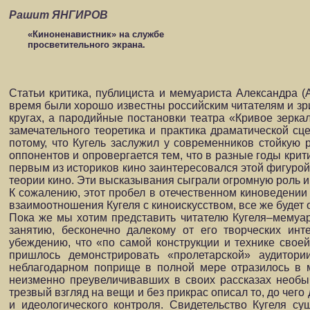
Рашит ЯНГИРОВ
«Киноненавистник» на службе
просветительного экрана.
Статьи критика, публициста и мемуариста Александра 
время были хорошо известны российским читателям и зр
кругах, а пародийные постановки театра «Кривое зеркал
замечательного теоретика и практика драматической сц
потому, что Кугель заслужил у современников стойкую
оппонентов и опровергается тем, что в разные годы крит
первым из историков кино заинтересовался этой фигурой
теории кино. Эти высказывания сыграли огромную роль и
К сожалению, этот пробел в отечественном киноведении 
взаимоотношения Кугеля с киноискусством, все же будет 
Пока же мы хотим представить читателю Кугеля–мемуар
занятию, бесконечно далекому от его творческих инт
убеждению, что «по самой конструкции и технике свое
пришлось демонстрировать «пролетарской» аудитори
неблагодарном поприще в полной мере отразилось в м
неизменно преувеличивавших в своих рассказах необы
трезвый взгляд на вещи и без прикрас описал то, до че
и идеологического контроля. Свидетельство Кугеля с