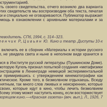
нструментария6.
ть своего свидетельства, отчего возникло два варианта
тих свидетельств мы воспроизводим оба текста, печатая
ки и специально не оговариваются. Публикатор выражает
помощь в ознакомлении с архивными материалами и за
теводитель. СПб, 1994, с. 314–323
.
м е н ч и к Р., Ц и в ь я н Ю. Кино и театр. Диспуты 10-х
 включить ее в сборник «Материалы к истории русского
е, не увидела света и ныне в неполном виде хранится в
мся в Институте русской литературы (Пушкинском Доме).
 которую Кугель признал попыткой создания «метафизики
онстрациям в Ленинграде немецкой экспериментальной
ом примирившись с утверждением кинематографии как
ктическое. Кроме того, в безмолвном отдыхаешь. Всюду
онятным, так много слов лживых и неискренних, которые
своих, которые идут в кино, чтобы лечить безмолвием
 Всему этому может наступить конец, если восторжествует
оворящем кино.—«Красная газета» (веч. вып.), Л., 1926, 7