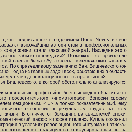
е сцены, подписанные псевдонимом Homo Novus, в свое
ользовался высочайшим авторитетом в профессиональных
о конца жизни, стали классикой жанра1. Наследие этого
служенно забыто киноведами2. Возможно, это произошло
лестной оценки была обусловлена полемическим запалом
кстов. По справедливому замечанию Вен. Вишневского (он
 кино—одна из главных задач всех, работающих в области
их деятелей дореволюционного театра и кино»3.
тья Вишневского, в которой обстоятельно анализируются
елям «вольных профессий», был вынужден обратиться к
ого просветительного кинематографа. Вопреки своему
телем лекционным, <…> а только показательным»4, ему
ироничное отношение к результатам трудов на этом
 жизни. В отличие от большинства свидетелей эпохи,
омантический пафос «просветителей», Кугель сохранил
атографии в условиях революционного «штурма и натиска»
 кинопросвещения, традиционно сфокусированный не на