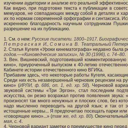
изучении аудитории и анализе его реальной эффективнос
Как видно, при подготовке текста к публикации в совет
мемуаров, не совпадающих между собой в деталях и хара
их по нормам современной орфографии и синтаксиса. Ис
искреннюю благодарность научным сотрудникам Пушки
разрешение на их публикацию.
1. См. о нем:
Русские писатели. 1800–1917. Биографический
П е т р о в с к а я И., С о м и н а В. Театральный Пет
2. Статья Кугеля «Уроки кинематографа» недавно была р
годов.—«Киноведческие записки», № 30 (1996), с. 74–80
.
3. Вен. Вишневский, подготовивший комментированную 
кино», приуроченный выпуском к 40-летию отечественной
Кабинете истории отечественного кино ВГИКа.
Прибавим здесь, что некоторые работы Кугеля, касающие
Среди них есть незавершенный черновик рецензии на рус
кино» (
ИРЛИ, ф. 686, оп. 1, ед. хр. 58
)
.
Черновой вариан
звуковой системы «Три Эргон», стал последним подт
искусства, он резко возражал против появления звука:
произносят так много ненужных и плоских слов, без кот
надо мысленно переводить на другой язык; и так от э
истощенные нервы... Я предпочитаю посещать парки или л
«говорящее кино»...» (
там же, ед. хр. 80
)
.
Окончательный 
мая, с. 4
.
4. Черновой вариант заметки о преимуществе кино перед