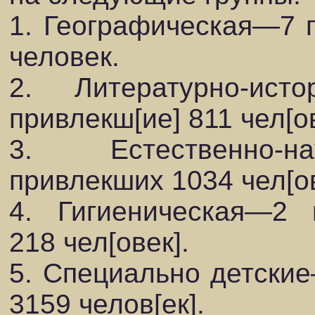
1. Географическая—7 
человек.
2. Литературно-исто
привлекш[ие] 811 чел[ов
3. Естественно-н
привлекших 1034 чел[ов
4. Гигиеническая—2 п
218 чел[овек].
5. Специально детские
3159 челов[ек].