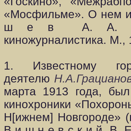
«Госкино», «Межрабп
«Мосфильме». О нем и 
ш е в А. А. Рус
киножурналистика. М., 
1. Известному гор
деятелю
Н.А.Грациано
марта 1913 года, бы
кинохроники «Похороны
Н[ижнем] Новгороде» (в
В и ш н е в с к и й В