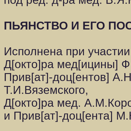
ПЬЯНСТВО И ЕГО ПО
Исполнена при участии
Д[окто]ра мед[ицины] Ф
Прив[ат]-доц[ентов] А.
Т.И.Вяземского,
Д[окто]ра мед. А.М.Кор
и Прив[ат]-доц[ента] М