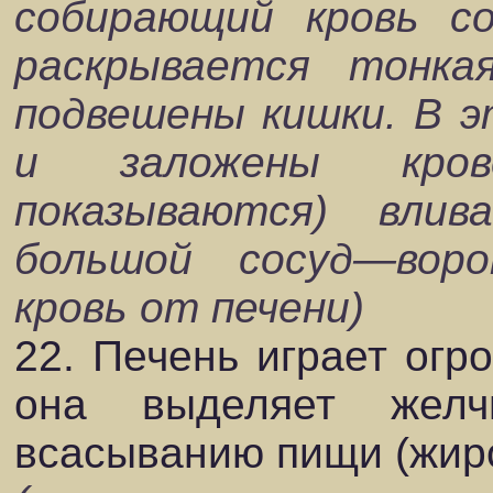
собирающий кровь с
раскрывается тонка
подвешены кишки. В э
и заложены кров
показываются) вли
большой сосуд—вор
кровь от печени)
22. Печень играет огр
она выделяет желчь
всасыванию пищи (жиро