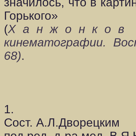
значилось, что в карти
Горького»
(
Х а н ж о н к о в 
кинематографии. Восп
68)
.
1.
Сост. А.Л.Дворецким
под ред. д-ра мед. В.Я