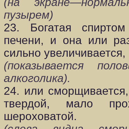
(на экране—нормал
пузырем)
23. Богатая спиртом
печени, и она или раз
сильно увеличивается,
(показывается поло
алкоголика).
24. или сморщивается,
твердой, мало пр
шероховатой.
(слева видна смор