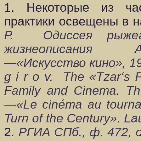
1. Некоторые из ча
практики освещены в 
Р. Одиссея рыжег
жизнеописания А
—«Искусство кино», 199
g i r o v. The «Tzar‘s
Family and Cinema. The
—«Le cin
é
ma au tourna
Turn of the Century». 
2.
РГИА СПб., ф. 472, оп